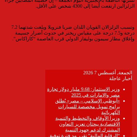
نشرتها الناطقة بالإنجليزية اليوم الجمعة – إن حصيلة المصابين جراء
الزلزالين ارتفعت أيضا إلى 4300 شخص على الأقل.
وتسبب الزلزالان القويان اللذان ضربا فنزويلا وبلغت شدتهما 7.2
درجة و7.5 درجة على مقياس ريختر في حدوث أضرار جسيمة
وإغلاق مطار سيمون بوليفار الدولي قرب العاصمة “كاراكاس”.