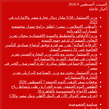
السبت, أغسطس 8 2026
أخبار عاجلة
وزير الاستثمار: 9.68 مليار دولار تجارة مصر والإمارات في
2025
«أبوظبي الإسلامي – مصر» يُطلق برامج تمويل مخصصة
للسيارات الكهربائية
وزيرا الأوقاف والتخطيط والتنمية الاقتصادية يبحثان تعزيز
التعاون المشترك لدعم جهود التنمية
“الرقابة المالية” تقرر مد فترة توفيق أوضاع صناديق التأمين
الخاصة حتى 31 ديسمبر المقبل
وزير الاستثمار يبحث مع نائب وزير التجارة الصيني تعزيز
التعاون في سلاسل التوريد والاستثمارات
التضامن الاجتماعي تطلق مبادرة “بكرة المدرسة .. الخير في
مصر”
وزير الاستثمار يبحث مع وزير الصناعية البرازيلي تعزيز
التجارة والاستثمارات
توقعات سعر الذهب اليوم الجمعة 7 أغسطس 2026
الطقس اليوم الجمعة.. شديد الحرارة رطب ونشاط رياح
يلطف الأجواء والمحسوسة بالقاهرة 38
اعرف سعر الدولار الآن في البنك الأهلي وبنك مصر وCIB
سياسة الخصوصية
اتصل بنا