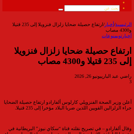
ملخص
الموقع
بحث
RSS
عن
الرئيسية
/
أخبار
/
ارتفاع حصيلة ضحايا زلزال فنزويلا إلى 235 قتيلا
و4300 مصاب
أخبار
توب
منوعات
ارتفاع حصيلة ضحايا زلزال فنزويلا
إلى 235 قتيلا و4300 مصاب
راضي عبد الباري
يونيو 26, 2026
3
أعلن وزير الصحة الفنزويلي كارلوس ألفارادو ارتفاع حصيلة الضحايا
جراء الزلزالين القويين اللذين ضربا البلاد مؤخرا إلى 235 قتيلا.
وقال ألفارادو – في تصريح نقلته قناة “سكاي نيوز” البريطانية في