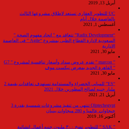
أبريل 13, 2019
UC للتطوير العقارى تستعد لاطلاق مشروعها الثالث
بالعاصمة خلال أيام
أغسطس 1, 2021
“Radix Development” تتعاقد مع ” اتحاد مفهوم الصحة ”
السعودية لإدارة القطاع الطبى بمشروع “Agile ” فى العاصمة
الإدارية
مايو 30, 2021
” marcon ” تقدم عروض سداد وأسعار تنافسية لمشروع ” G7
” القاهرة الجديد بمعرض نيكست موف
مايو 30, 2021
“ES” للمبانى الخضراء والمستدامة تستهدف تعاقدات بقيمة 2
مليار جنيه لصالح المطورين خلال 2021
أبريل 21, 2021
Olptechegypt تنتهي من تنفيذ مشروعات شمسية بقدرة 3
جيجاوات عالميا و 280 ميجاوات ببنبان
أكتوبر 16, 2019
” SAK ” للتطوير تضخ ٣٠٠ مليون جنيه أعمال انشائية