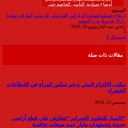
الوسوم
ارتفاع حصيلة الضحايا
الزلزالين
الفنزويلي كارلوس ألفارادو
ضحايا
زلزال فنزويلا
وزير الصحة
راضي عبد الباري
يونيو 26, 2026
3
ڤايبر
طباعة
تيلقرام
واتساب
مشاركة
فيسبوك
‫X
عبر
البريد
مقالات ذات صلة
مكتب الالتزام البيئي يدعم تمكين المرأة في القطاعات
الخضراء
ديسمبر 23, 2024
“كاسيل للتطوير العمراني”تتفاوض على قطع أراضى
جديدة وتستهدف مليار جنيه مبيعات تعاقدية