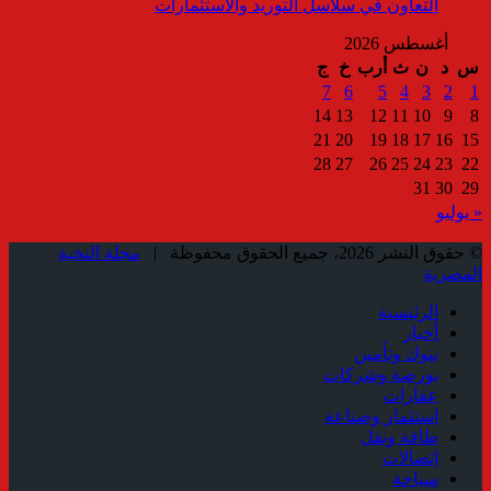
التعاون في سلاسل التوريد والاستثمارات
أغسطس 2026
س
د
ن
ث
أرب
خ
ج
7
6
5
4
3
2
1
14
13
12
11
10
9
8
21
20
19
18
17
16
15
28
27
26
25
24
23
22
31
30
29
« يوليو
© حقوق النشر 2026، جميع الحقوق محفوظة |
مجلة النخبة
المصرية
الرئيسية
أخبار
بنوك وتأمين
بورصة وشركات
عقارات
استثمار وصناعة
طاقة ونقل
إتصالات
سياحة