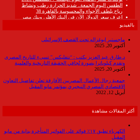
بالفيديو
ماجستير ابوغزاله تحت القصف الإسرائيلى
أكتوبر 20, 2025
د.طارق عبد العزيز يكتب : “نتفليكس” تسىء للتاريخ المصرى
وتقدم كيلوباترا بصورة تُجافي الحقيقة التاريخية والعلمية
أكتوبر 20, 2025
جمعية رجال الأعمال المصريين الأفارقة تعلن تفاصيل التعاون
الاقتصادي المصري النيجيري بمؤتمر مايو المقبل
أبريل 12, 2022
أكثر المقالات مشاهدة
الكهرباء تطبق ١٧٪ فوائد على الفواتير المتأخرة بداية من مايو
المقبل