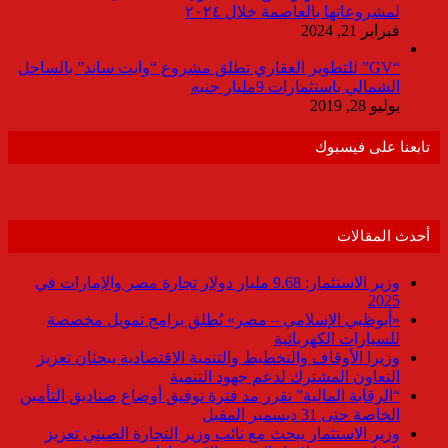
لمشروعاتها بالعاصمة خلال ٢٠٢٤
فبراير 21, 2024
“GV” للتطوير العقاري تطلق مشروع “وايت ساند” بالساحل
الشمالي باستثمارات 9مليار جنيه
يوليو 28, 2019
تابعنا على فيسبوك
أحدث المقالات
وزير الاستثمار: 9.68 مليار دولار تجارة مصر والإمارات في
2025
«أبوظبي الإسلامي – مصر» يُطلق برامج تمويل مخصصة
للسيارات الكهربائية
وزيرا الأوقاف والتخطيط والتنمية الاقتصادية يبحثان تعزيز
التعاون المشترك لدعم جهود التنمية
“الرقابة المالية” تقرر مد فترة توفيق أوضاع صناديق التأمين
الخاصة حتى 31 ديسمبر المقبل
وزير الاستثمار يبحث مع نائب وزير التجارة الصيني تعزيز