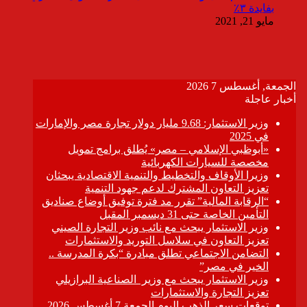
بفايدة ٣٪
مايو 21, 2021