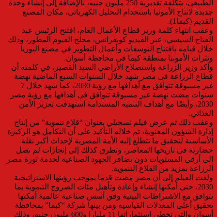
الطبيعى، بتكلفة تقديرية 250 مليون جنيه، بالإضافة إلى إنشاء وحدة
جديدة لانتاج الأمونيا باستخدام التحليل الكهربائي، مكان المصنع
القديم (كيما1).
وعقب انتهاء كلمة وزير قطاع الأعمال العام، افتتح الرئيس عبد
الفتاح السيسي، عبر الفيديو كونفرانس، محلج الفيوم المطور، وذلك
خلال قيامه بافتتاح التوسعات وأعمال التطوير في مصنع اليوريا
ونترات الأمونيا بمنطقة كيما فى محافظة أسوان.
وأكد وزير الزراعة واستصلاح الأراضي السيد القصير، في كلمته أن
قطاع الزراعة فى مصر شهد خلال السنوات السبع الماضية نهضة
غير مسبوقة تتوافق مع أهدافها مع رؤية 2030، كما شهد خلال 7
سنوات مضت نهضة غير مسبوقة تتوافق في أهدافها مع رؤية مصر
2030، وأيضًا مع أهداف التنمية المستدامة استهدفت تعزيز الأمن
الغذائي.
وعقب ذلك تم عرض فيلم تسجيلي بعنوان “قلاع تنموية” من إنتاج
إدارة الشؤون المعنوية، تم خلاله التأكيد على أن التكامل هو الركيزة
الأساسية لتحقيق ما تتطلع إليه الأمة المصرية لإحداث أكبر نقلة
حضارية في تاريخها المعاصر، وتطرق كذلك إلى إنجازات لم تصل
إلى أرقى المستويات دون تضافر الجهود الصناعية لخدمة ثورة مصر
الزراعة بمزيد من القلاع التنموية.
ولفت الفيلم إلى أن مصر مضت قدما بموجب رؤيتها الاستراتيجية
2030، حتى أمكنها إنشاء وإعادة وتأهيل مئات الصروح التنموية بما
يتوافق مع الاشتراطات البيئية وفق أسس صناعية عالمية أمكنها
تحقيق أعلى المعدلات القياسية ومن بينها شركة “كيما” بمحافظة
أسوان والتي تخطى استثماراتها 11 مليارا و600 مليون جنيه، وذلك