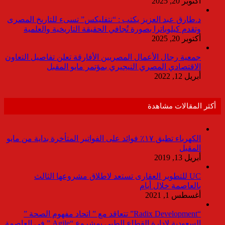
أكتوبر 20, 2025
د.طارق عبد العزيز يكتب : “نتفليكس” تسىء للتاريخ المصرى
وتقدم كيلوباترا بصورة تُجافي الحقيقة التاريخية والعلمية
أكتوبر 20, 2025
جمعية رجال الأعمال المصريين الأفارقة تعلن تفاصيل التعاون
الاقتصادي المصري النيجيري بمؤتمر مايو المقبل
أبريل 12, 2022
أكثر المقالات مشاهدة
الكهرباء تطبق ١٧٪ فوائد على الفواتير المتأخرة بداية من مايو
المقبل
أبريل 13, 2019
UC للتطوير العقارى تستعد لاطلاق مشروعها الثالث
بالعاصمة خلال أيام
أغسطس 1, 2021
“Radix Development” تتعاقد مع ” اتحاد مفهوم الصحة ”
السعودية لإدارة القطاع الطبى بمشروع “Agile ” فى العاصمة