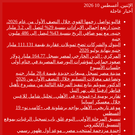
الإثنين, أغسطس 10 2026
أخبار عاجلة
ڤاليو تواصل زخمها القوي خلال النصف الأول من عام 2026،
حيث ارتفع إجمالي الإيرادات بنسبة 29% لتصل إلى 3.2 مليار
جنيه، مع نمو صافي الربح بنسبة 43% ليصل إلى 486 مليون
جنيه
البنوك والشركات تضخ تمويلات عقارية بقيمة 111.131 مليار
جنيه بنهاية يوليو 2026
المركزي : الدين الخارجي لمصر يسجل 164.77 مليار دولار
صعود جماعي لمؤشرات البورصة المصرية في ختام أولى
جلسات الأسبوع
مدينة مصر تسجل مبيعات جديدة بقيمة 28.4 مليار جنيه
وتضاعف معدلات التسليم خلال النصف الأول من 2026
الدكتور سويلم يتابع تنفيذ المرحلة الثالثة من مشروع تأهيل
قناطر إدفينا على نهر النيل
تقارير يومية لـ«عموتة» فى الأهلي.. تحليل شامل للاعبين
خلال معسكر إسبانيا
موعد تاريخي.. الأهلي يواجه برشلونة فى «كامب نو» 19
أغسطس
تنسيق المرحلة الأولى.. اليوم غلق باب تسجيل الرغبات بموقع
التنسيق الإلكترونى
أجندة مزدحمة لمنتخب مصر.. موعد أول ظهور رسمي