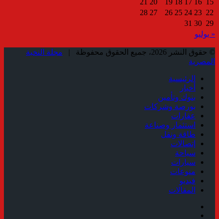
21
20
19
18
17
16
15
28
27
26
25
24
23
22
31
30
29
« يوليو
© حقوق النشر 2026، جميع الحقوق محفوظة |
مجلة النخبة
المصرية
الرئيسية
أخبار
بنوك وتأمين
بورصة وشركات
عقارات
استثمار وصناعة
طاقة ونقل
إتصالات
سياحة
سيارات
منوعات
فيديو
المقالات
فيسبوك
ملخص