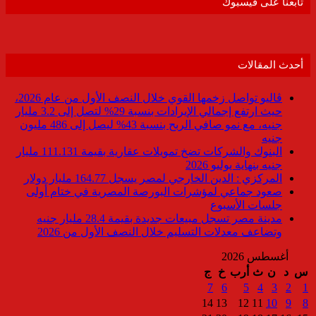
تابعنا على فيسبوك
أحدث المقالات
ڤاليو تواصل زخمها القوي خلال النصف الأول من عام 2026،
حيث ارتفع إجمالي الإيرادات بنسبة 29% لتصل إلى 3.2 مليار
جنيه، مع نمو صافي الربح بنسبة 43% ليصل إلى 486 مليون
جنيه
البنوك والشركات تضخ تمويلات عقارية بقيمة 111.131 مليار
جنيه بنهاية يوليو 2026
المركزي : الدين الخارجي لمصر يسجل 164.77 مليار دولار
صعود جماعي لمؤشرات البورصة المصرية في ختام أولى
جلسات الأسبوع
مدينة مصر تسجل مبيعات جديدة بقيمة 28.4 مليار جنيه
وتضاعف معدلات التسليم خلال النصف الأول من 2026
أغسطس 2026
س
د
ن
ث
أرب
خ
ج
7
6
5
4
3
2
1
14
13
12
11
10
9
8