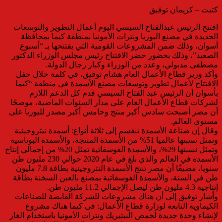
كتبت – كريمان توفيق
افتتح الرئيس عبدالفتاح السيسي اليوم أعمال التطوير والتوسعات
الجديدة في مصنع اليوريا ونترات الأمونيا بمنطقة كيما بمحافظة
أسوان، وذلك ضمن المشروعات القومية التي يفتتحها بـ “أسبوع
الصعيد”، وذلك بحضور حضر الافتتاح رئيس مجلس الوزراء الدكتور
مصطفى مدبولي، وعدد من الوزراء وكبار رجال الدولة.
وأكد وزير قطاع الأعمال العام هشام توفيق، في كلمة خلال حفل
الافتتاح لأعمال تطوير وتوسعات مصنع الأسمدة في منطقة “كيما
بأسوان أن الرئيس عبد الفتاح السيسي قدم كل الدعم اللازم
لشركات قطاع الأعمال العام على مدار السنوات الماضية، موضحًا
أن مصر أصبحت سادس أكبر منتج وخامس أكبر مصدر لليوريا على
مستوى العالم.
وقال إن صناعة الأسمدة تنقسم إلى ثلاثة أنواع: أسمدة نيتروجينية
وتمثل نسبتها عالميا 51% من الأسمدة المنتجة، والأسمدة البوتاسية
وتمثل نسبتها 29%، والأسمدة الفوسفاتية تمثل 20% من إجمالي إنتاج
الأسمدة في العالم والذي بلغ في عام 2020 حوالي 230 مليون طن
سنويا، مضيفًا أن مصر تنتج الأسمدة النتروجينية بطاقة 7.8 مليون
طن في السنة، والأسمدة الفوسفاتية بمصنع بالعين السخنة بطاقة
إنتاجية 4.3 مليون طن ليصل الإجمالي 11.2 مليون طن.
وأشار توفيق إلى أن هناك مشروعات للشركة القابضة للصناعات
الكيماوية التابعة لوزارة قطاع الأعمال: فى كيما هناك مشروع
لإنشاء وحدة جديدة لحمض النيتيريك ونترات الأمونيا باستخدام الغاز