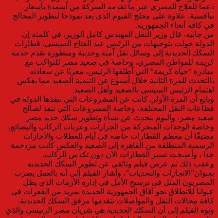
دعما للفلاح المصري عبر ما تقدمه الشركة من أسمدة بأسعار
تنافسية، علاوة على محلج الفيوم الذي يعد نموذجا لتطوير المحالج
في كافة أنحاء الجمهورية.
من جانبه، قال وزير النقل المهندس كامل الوزير، في كلمته إن
الدولة حولت بتوجيهات من الرئيس عبد الفتاح السيسي، قطارات
السكك الحديدية إلى وسائل نقل آمنة وحديثة ومتطورة تقدم خدمة
كريمة للمواطن المصري، وخاصة في صعيد مصر للتواكب مع
مبادرة “حياة كريمة” التي أطلقها الرئيس، معربًا عن سعادته
بالتحدث للمرة الثانية خلال أسبوع عن التنمية الصعيد مما يعكس
اهتمام الرئيس السيسي بالصعيد وأهل الصعيد.
وتابع أن المرة الأولى كانت عن المشروعات التي تنفذها الدولة في
قطاعات النقل المختلفة، وخاصة المشروعات التي تنفذ لصالح
صعيد مصر، واليوم نتحدث عن نشأة وتطوير سكك حديد مصر
وخاصة الوحدات المتحركة من الجرارات وعربات الركاب والبضائع،
مضيفًا أن معظم القطارات خاصة في أيام العطلات والاجازات
الرسمية المنطلقة من القاهرة إلى الصعيد والعكس كانت مزدحمة
جدا ، وأصبحت تسير القطارات الآن دون تكدس الركاب.
وعقب ذلك تم عرض فيلم وثائقي عن تطوير السكك الحديدية
بعنوان”الانجازات والتحديات”، وأشار الفيلم إلى أنه بالعمل يضرب
المصريون المثل فى ترسيخ الأمل في إدارة الأزمات الذي يظل
عنوانا للانطلاق نحو آفاق الجمهورية الجديدة بمزيد من القفزات في
كافة مجالات النقل والمواصلات يتقدمها مرفق السكك الحديدية.
ونوه الفيلم إلى أن السكك الحديدية هي شريان مصر الرئيسي والذي