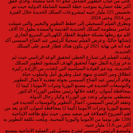
عانى من غياب التطوير الشامل لنحو 65 عاما متصلة، والذي حقق
أكبر نقلة حضارية بموجب خطة التنمية الشاملة الدولية حيث تم
تخصيص 225 مليار جنيه لمشروعات السكك الحديدة خلال الفترة
من 2014 وحتى 2024.
وتطرق الفيلم التسجيلي إلى خطط التطوير والتغيير والتي شملت
عناصر منظومة السكك الحديدية القديمة والممتدة بطول 10 آلاف
كلم مع ربطها بشبكة خطوط القطار الكهربائي السريع الجاري
إنشائها حاليًا، وعرض الفيلم تسجيلًا للرئيس عبد الفتاح السيسي أكد
فيه أنه في نهاية 2021 لن يكون هناك قطار قديم على السكك
الحديدية.
ولفت الفيلم إلى تسارع الخطى لتحقيق الوعد الرئاسي حيث لم
تدخر وزارة النقل جهدا لتحقيق الهدف المنشود لتطوير السكك
الحديدية، وبدعم القيادة السياسية التي اتخذت من الإرادة ركيزة
انطلاق ومن التحدي منهج عمل وطريق أمل وأسلوب حياة.
وقام الرئيس عبد الفتاح السيسي بجولة تفقدية لأعمال التطوير
والتوسعات الجديدة في مصنع اليوريا ونترات الأمونيا ( كيما 2)
بمحافظة أسوان، رافقه خلالها رئيس مجلس الوزراء الدكتور
مصطفى مدبولي وعدد من الوزراء وكبار رجال الدولة.
وتفقد الرئيس السيسي، أعمال التطوير والتوسعات الجديدة في
مصنع اليوريا ونترات الأمونيا (كيما 2) بمحافظة أسوان، الذي يعد من
أهم الصروح العملاقة في صعيد مصر، حيث تبلغ طاقته الإنتاجية
1200 طن يوميا من الأمونيا واليوريا المحببة، وبلغت تكلفة التطوير به
أكثر من 11.6 مليار جنيه.
واستمع الرئيس السيسي لشرح مفصل عن العملية الانتاجية بمصنع