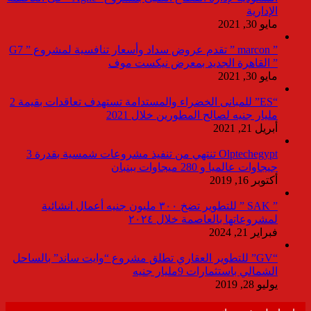
الإدارية
مايو 30, 2021
” marcon ” تقدم عروض سداد وأسعار تنافسية لمشروع ” G7
” القاهرة الجديد بمعرض نيكست موف
مايو 30, 2021
“ES” للمبانى الخضراء والمستدامة تستهدف تعاقدات بقيمة 2
مليار جنيه لصالح المطورين خلال 2021
أبريل 21, 2021
Olptechegypt تنتهي من تنفيذ مشروعات شمسية بقدرة 3
جيجاوات عالميا و 280 ميجاوات ببنبان
أكتوبر 16, 2019
” SAK ” للتطوير تضخ ٣٠٠ مليون جنيه أعمال انشائية
لمشروعاتها بالعاصمة خلال ٢٠٢٤
فبراير 21, 2024
“GV” للتطوير العقاري تطلق مشروع “وايت ساند” بالساحل
الشمالي باستثمارات 9مليار جنيه
يوليو 28, 2019