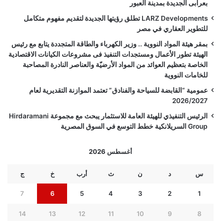
بعرابى الجديدة بمدينة العبور
LARZ Developments تطلق رؤيتها الجديدة لتقديم مفهوم متكامل
للتطوير العقاري في مصر
بمقر هيئة المواد النووية .. وزير الكهرباء والطاقة المتجددة يتابع مع رئيس
الهيئة تطور الأعمال ومستجدات التنفيذ فى مشروعات الكيانات الاقتصادية
الخاصة بتعظيم العوائد من المواد الأرضيّة والعناصر النادرة المصاحبة
للخامات النووية
عمومية “القابضة للسياحة والفنادق” تعتمد الموازنة التقديرية لعام
2026/2027
الرئيس التنفيذي للهيئة العامة للاستثمار يبحث مع مجموعة Hirdaramani
Group السريلانكية خطط التوسع في السوق المصرية
أغسطس 2026
س
د
ن
ث
أرب
خ
ج
7
6
5
4
3
2
1
14
13
12
11
10
9
8