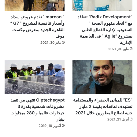
“Radix Development” تتعاقد
” marcon ” تقدم عروض سداد
مع ” اتحاد مفهوم الصحة ”
وأسعار تنافسية لمشروع ” G7 ”
السعودية لإدارة القطاع الطبى
القاهرة الجديد بمعرض نيكست
بمشروع “Agile ” فى العاصمة
موف
الإدارية
مايو 30, 2021
مايو 30, 2021
“ES” للمبانى الخضراء والمستدامة
Olptechegypt تنتهي من تنفيذ
تستهدف تعاقدات بقيمة 2 مليار
مشروعات شمسية بقدرة 3
جنيه لصالح المطورين خلال 2021
جيجاوات عالميا و 280 ميجاوات
ببنبان
أبريل 21, 2021
أكتوبر 16, 2019