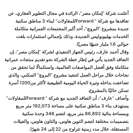
أعلنت شركة “إمكان مصر”، الرائدة في مجال التطوير العقاري، عن
تعاقدها مع شركة ” Forwardللمقاولات” لبناء 3 مناطق سكنية
جديدة بمشروع “البروچ”، أحد أكبر المجتمعات العمرانية متكاملة
الخدمات بهليوبوليس الجديدة، وذلك بإجمالي استثمارات بلغت
حوالي 1.6 مليار جنيهًا مصريًا.
وقال أحمد عارف، رئيس الجهاز التنفيذي لشركة “إمكان مصر”، إن
التعاقد الجديد يأتي في إطار خطة الشركة نحو تقديم منتجات عمرانية
متكاملة وفق أفضل المواصفات العالمية، واستكمالًا لما تحقق من
نجاحات خلال مراحل العمل لتنفيذ مشروع “البروچ” السكني، والذي
تضاعفت بداخله وتيرة الحياة اليومية الطبيعية لأكثر من1200 أسرة
تسكن حاليًا بالمشروع.
وأضاف “عارف”، أن التعاقد الجديد مع شركة ” Forwardللمقاولات”
يستهدف بناء 3 مناطق سكنية على مساحة 192,073 متر مربع
وبمساحة بنائية 86,892 متر مربع، لتضم 348 وحدة سكنية
بتصميمات مختلفة لتضم التوين هاوس، والتاون هاوس، والفيلات
المستقلة، خلال مدد زمنية تتراوح من 22 إلى 24 شهرًا.