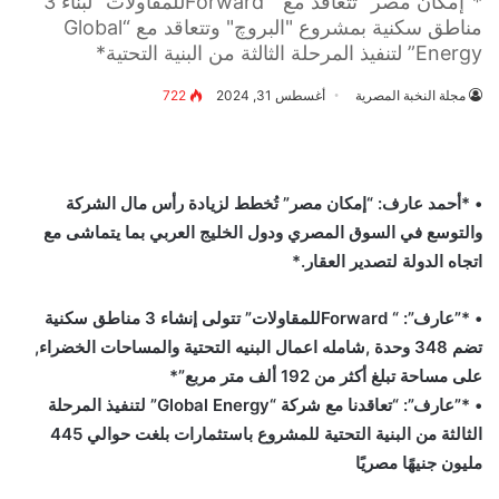
*"إمكان مصر" تتعاقد مع " Forwardللمقاولات" لبناء 3
مناطق سكنية بمشروع "البروچ" وتتعاقد مع “Global
Energy” لتنفيذ المرحلة الثالثة من البنية التحتية*
مجلة النخبة المصرية
أغسطس 31, 2024
722
• *أحمد عارف: “إمكان مصر” تُخطط لزيادة رأس مال الشركة
والتوسع في السوق المصري ودول الخليج العربي بما يتماشى مع
اتجاه الدولة لتصدير العقار.*
• *”عارف”: “ Forwardللمقاولات” تتولى إنشاء 3 مناطق سكنية
تضم 348 وحدة ,شامله اعمال البنيه التحتية والمساحات الخضراء,
على مساحة تبلغ أكثر من 192 ألف متر مربع”*
• *”عارف”: “تعاقدنا مع شركة “Global Energy” لتنفيذ المرحلة
الثالثة من البنية التحتية للمشروع باستثمارات بلغت حوالي 445
مليون جنيهًا مصريًا