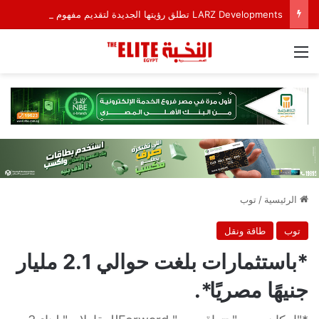
LARZ Developments تطلق رؤيتها الجديدة لتقديم مفهوم متكامل للتطوير العقاري في مصر
القائمة
الرئيسية
/
توب
توب
طاقة ونقل
*باستثمارات بلغت حوالي 2.1 مليار
جنيهًا مصريًا*.