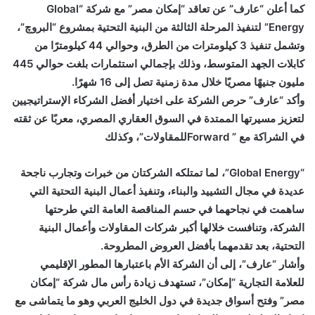
كما أعلن “عارف” عن تعاقد “إمكان مصر” مع شركة “Global
Energy” لتنفيذ المرحلة الثالثة من البنية التحتية بمشروع “البروچ”،
وتشمل تنفيذ 3 كيلومترات من الطرق، وحوالي 44 كيلومترًا من
كابلات الجهد المتوسط، وذلك بإجمالي استثمارات بلغت حوالي 445
مليون جنيهًا مصريًا خلال مدة زمنية تصل إلى 16 شهرًا.
وأكد “عارف” حرص الشركة على اختيار أفضل الشركاء الإستراتيجيين
لتعزيز مسيرتها الممتدة في السوق العقاري المصري، معربًا عن ثقته
في الشراكة مع ” Forwardللمقاولات”، وكذلك
“Global Energy”، لما تمتلكه الشركتان من خبرات وتجارب ناجحة
عديدة في مجال التشييد والبناء، وتنفيذ أعمال البنية التحتية التي
ساهمت في نجاحهما في حسم المناقصة العامة التي طرحتها
الشركة، وتنافست خلالها أكبر شركات المقاولات وأعمال البنية
التحتية، بعد تقدمهما بأفضل العروض المطروحة.
وأشار “عارف”، إلى أن الشركة الأم باعتبارها المطور الإقليمي
للعلامة التجارية “إمكان”، تستهدف زيادة رأس مال شركة “إمكان
مصر” وفتح أسواق جديدة في دول الخليج العربي وهو ما يتماشى مع