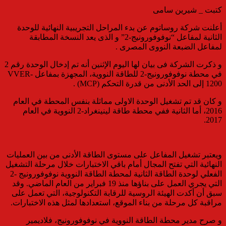
كتبت _ شيرين سامى
أعلنت شركة روساتوم عن بدء المراحل التجريبية النهائية للوحدة
الثانية لمفاعل “نوفوفورونيج-2” و الذى يعد النسخة المطابقة
لمفاعل الضبعة النووى المصرى .
و ذكرت الشركة فى بيان لها اليوم الإثنين أنه تم إدخال الوحدة رقم 2
في محطة نوفوفورونيج-2 للطاقة النووية، المجهزة بمفاعل VVER-
1200 إلى الحد الأدنى من قدرة التحكم (MCP) .
و كان قد تم تشغيل الوحدة الاولى مماثلة بنفس المحطة في العام
2016، أما الثانية ففي محطة طاقة لينينغراد-2 النووية في العام
2017.
ويعتبر تشغيل المفاعل على مستوى الطاقة الأدنى من بين العمليات
النهائية التي تفتح المجال أمام باقي الاختبارات خلال مرحلة التشغيل
الفعلي لوحدة الطاقة الثانية لمحطة الطاقة النووية نوفوفورونيج -2
التي يجري العمل على بناؤها منذ 19 فبراير من العام الماضي. وقد
سبق أن أكدت الهيئة الروسية للرقابة التكنولوجية، التي تعمل على
مراقبة كل مرحلة من بناء الموقع، استعدادها لمثل هذه الاختبارات.
و صرح مدير محطة الطاقة النووية في نوفوفورونيج، فلاديمير