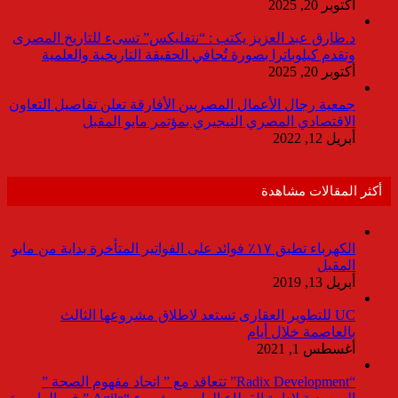
أكتوبر 20, 2025
د.طارق عبد العزيز يكتب : “نتفليكس” تسىء للتاريخ المصرى
وتقدم كيلوباترا بصورة تُجافي الحقيقة التاريخية والعلمية
أكتوبر 20, 2025
جمعية رجال الأعمال المصريين الأفارقة تعلن تفاصيل التعاون
الاقتصادي المصري النيجيري بمؤتمر مايو المقبل
أبريل 12, 2022
أكثر المقالات مشاهدة
الكهرباء تطبق ١٧٪ فوائد على الفواتير المتأخرة بداية من مايو
المقبل
أبريل 13, 2019
UC للتطوير العقارى تستعد لاطلاق مشروعها الثالث
بالعاصمة خلال أيام
أغسطس 1, 2021
“Radix Development” تتعاقد مع ” اتحاد مفهوم الصحة ”