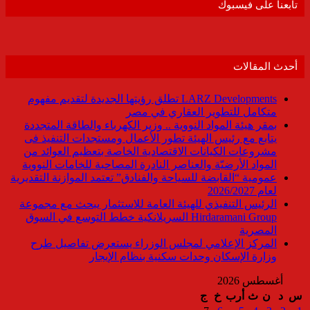
تابعنا على فيسبوك
أحدث المقالات
LARZ Developments تطلق رؤيتها الجديدة لتقديم مفهوم
متكامل للتطوير العقاري في مصر
بمقر هيئة المواد النووية .. وزير الكهرباء والطاقة المتجددة
يتابع مع رئيس الهيئة تطور الأعمال ومستجدات التنفيذ فى
مشروعات الكيانات الاقتصادية الخاصة بتعظيم العوائد من
المواد الأرضيّة والعناصر النادرة المصاحبة للخامات النووية
عمومية “القابضة للسياحة والفنادق” تعتمد الموازنة التقديرية
لعام 2026/2027
الرئيس التنفيذي للهيئة العامة للاستثمار يبحث مع مجموعة
Hirdaramani Group السريلانكية خطط التوسع في السوق
المصرية
المركز الإعلامي لمجلس الوزراء يستعرض تفاصيل طرح
وزارة الإسكان وحدات سكنية بنظام الإيجار
أغسطس 2026
س
د
ن
ث
أرب
خ
ج