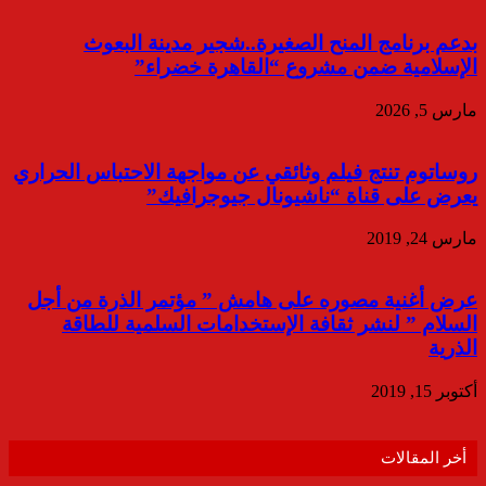
بدعم برنامج المنح الصغيرة..شجير مدينة البعوث
الإسلامية ضمن مشروع “القاهرة خضراء”
مارس 5, 2026
روساتوم تنتج فيلم وثائقي عن مواجهة الاحتباس الحراري
يعرض على قناة “ناشيونال جيوجرافيك”
مارس 24, 2019
عرض أغنية مصوره على هامش ” مؤتمر الذرة من أجل
السلام ” لنشر ثقافة الإستخدامات السلمية للطاقة
الذرية
أكتوبر 15, 2019
أخر المقالات