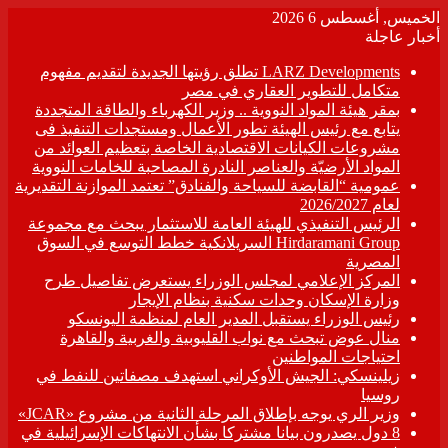
الخميس, أغسطس 6 2026
أخبار عاجلة
LARZ Developments تطلق رؤيتها الجديدة لتقديم مفهوم
متكامل للتطوير العقاري في مصر
بمقر هيئة المواد النووية .. وزير الكهرباء والطاقة المتجددة
يتابع مع رئيس الهيئة تطور الأعمال ومستجدات التنفيذ فى
مشروعات الكيانات الاقتصادية الخاصة بتعظيم العوائد من
المواد الأرضيّة والعناصر النادرة المصاحبة للخامات النووية
عمومية “القابضة للسياحة والفنادق” تعتمد الموازنة التقديرية
لعام 2026/2027
الرئيس التنفيذي للهيئة العامة للاستثمار يبحث مع مجموعة
Hirdaramani Group السريلانكية خطط التوسع في السوق
المصرية
المركز الإعلامي لمجلس الوزراء يستعرض تفاصيل طرح
وزارة الإسكان وحدات سكنية بنظام الإيجار
رئيس الوزراء يستقبل المدير العام لمنظمة اليونسكو
منال عوض تبحث مع نواب القليوبية والغربية والقاهرة
احتياجات المواطنين
زيلينسكي: الجيش الأوكراني استهدف مصفاتين للنفط في
روسيا
وزير الري يوجه بإطلاق المرحلة الثانية من مشروع «JCAR»
8 دول يصدرون بيانا مشتركا بشأن الانتهاكات الإسرائيلية في