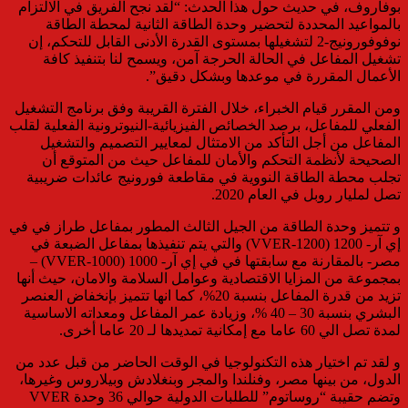
بوفاروف، في حديث حول هذا الحدث: “لقد نجح الفريق في الالتزام
بالمواعيد المحددة لتحضير وحدة الطاقة الثانية لمحطة الطاقة
نوفوفورونيج-2 لتشغيلها بمستوى القدرة الأدنى القابل للتحكم، إن
تشغيل المفاعل في الحالة الحرجة آمن، ويسمح لنا بتنفيذ كافة
الأعمال المقررة في موعدها وبشكل دقيق”.
ومن المقرر قيام الخبراء، خلال الفترة القريبة وفق برنامج التشغيل
الفعلي للمفاعل، برصد الخصائص الفيزيائية-النيوترونية الفعلية لقلب
المفاعل من أجل التأكد من الامتثال لمعايير التصميم والتشغيل
الصحيحة لأنظمة التحكم والأمان للمفاعل حيث من المتوقع أن
تجلب محطة الطاقة النووية في مقاطعة فورونيج عائدات ضريبية
تصل لمليار روبل في العام 2020.
و تتميز وحدة الطاقة من الجيل الثالث المطور بمفاعل طراز في في
إي آر- 1200 (VVER-1200) والتي يتم تنفيذها بمفاعل الضبعة في
مصر- بالمقارنة مع سابقتها في في إي آر- 1000 (VVER-1000) –
بمجموعة من المزايا الاقتصادية وعوامل السلامة والامان، حيث أنها
تزيد من قدرة المفاعل بنسبة 20%، كما انها تتميز بإنخفاض العنصر
البشري بنسبة 30 – 40 %، وزيادة عمر المفاعل ومعداته الاساسية
لمدة تصل الي 60 عاما مع إمكانية تمديدها لـ 20 عاما أخرى.
و لقد تم اختيار هذه التكنولوجيا في الوقت الحاضر من قبل عدد من
الدول، من بينها مصر، وفنلندا والمجر وبنغلادش وبيلاروس وغيرها،
وتضم حقيبة “روساتوم” للطلبات الدولية حوالي 36 وحدة VVER