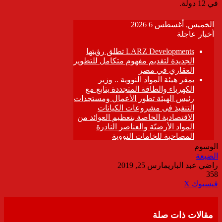
في 12 دولة.
الوسوم
الضبعة
راضي عبد الباري
مارس 25, 2019
358
ڤايبر
طباعة
تيلقرام
واتساب
مشاركة
فيسبوك
‫X
عبر
البريد
مقالات ذات صلة