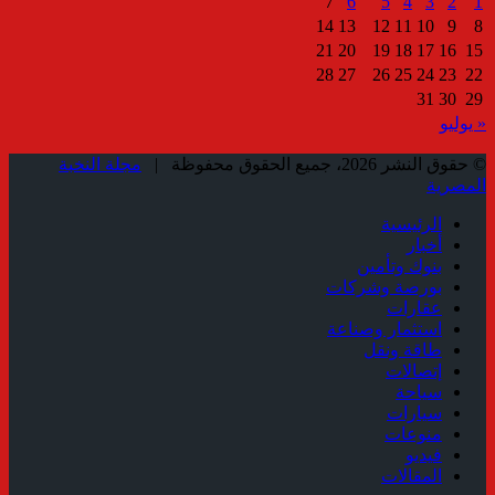
7
6
5
4
3
2
1
14
13
12
11
10
9
8
21
20
19
18
17
16
15
28
27
26
25
24
23
22
31
30
29
« يوليو
© حقوق النشر 2026، جميع الحقوق محفوظة |
مجلة النخبة
المصرية
الرئيسية
أخبار
بنوك وتأمين
بورصة وشركات
عقارات
استثمار وصناعة
طاقة ونقل
إتصالات
سياحة
سيارات
منوعات
فيديو
المقالات