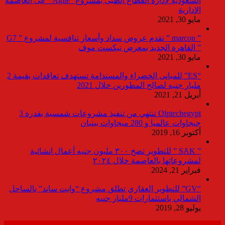
السعودية لإدارة القطاع الطبى بمشروع “Agile ” فى العاصمة
الإدارية
مايو 30, 2021
” marcon ” تقدم عروض سداد وأسعار تنافسية لمشروع ” G7
” القاهرة الجديد بمعرض نيكست موف
مايو 30, 2021
“ES” للمبانى الخضراء والمستدامة تستهدف تعاقدات بقيمة 2
مليار جنيه لصالح المطورين خلال 2021
أبريل 21, 2021
Olptechegypt تنتهي من تنفيذ مشروعات شمسية بقدرة 3
جيجاوات عالميا و 280 ميجاوات ببنبان
أكتوبر 16, 2019
” SAK ” للتطوير تضخ ٣٠٠ مليون جنيه أعمال انشائية
لمشروعاتها بالعاصمة خلال ٢٠٢٤
فبراير 21, 2024
“GV” للتطوير العقاري تطلق مشروع “وايت ساند” بالساحل
الشمالي باستثمارات 9مليار جنيه
يوليو 28, 2019