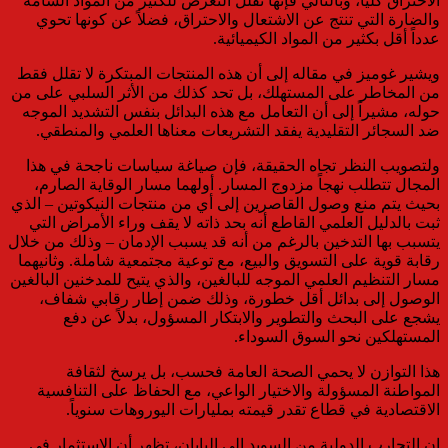
الاحتراق كلياً، وبالتالي فإنها تقلل التعرض للكثير من المواد السامة
والضارة التي تنتج عن الاشتعال والاحتراق، فضلاً عن كونها تحوي
عدداً أقل بكثير من المواد الكيميائية.
ويشير غوميز في مقاله إلى أن هذه المنتجات المبتكرة لا تقلل فقط
من المخاطر على المستهلك، بل تحد كذلك من الأثر السلبي على من
حوله، مشيراً إلى أن التعامل مع هذه البدائل بنفس التشديد الموجه
ضد السجائر التقليدية يفقد التشريعات معناها العلمي والمنطقي.
ولتصويب النظر تجاه الحقيقة، فإن صياغة سياسات ناجحة في هذا
المجال تتطلب نهجاً مزدوج المسار. أولهما مسار الوقاية الصارم،
بحيث يتم منع وصول القاصرين إلى أي من منتجات النيكوتين – الذي
ثبت بالدليل العلمي القاطع أنه بحد ذاته لا يقف وراء الأمراض التي
يتسبب بها التدخين بالرغم من أنه قد يسبب الإدمان – وذلك من خلال
رقابة قوية على التسويق والبيع، مع توعية مجتمعية شاملة. وثانيهما
مسار التنظيم العلمي الموجه للبالغين، والذي يتيح للمدخنين البالغين
الوصول إلى بدائل أقل خطورة، وذلك ضمن إطار رقابي شفاف،
يشجع على البحث والتطوير والابتكار المسؤول، بدلاً عن دفع
المستهلكين نحو السوق السوداء.
هذا التوازن لا يحمي الصحة العامة فحسب، بل يرسخ لثقافة
المواطنة المسؤولة والاختيار الواعي، مع الحفاظ على التنافسية
الاقتصادية في قطاع تقدر قيمته بمليارات اليوروهات سنوياً.
إن التجارب الدولية من السويد إلى اليابان، تظهر أن الاستثمار في