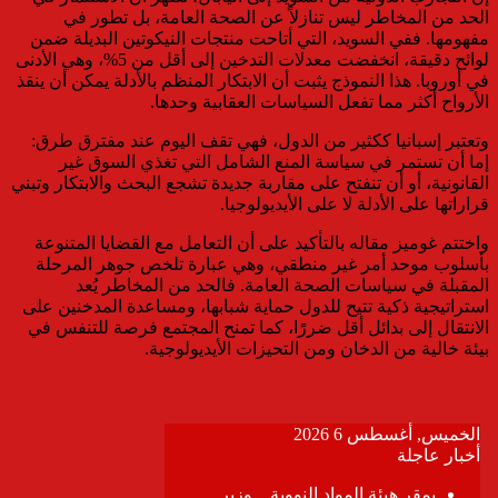
الحد من المخاطر ليس تنازلاً عن الصحة العامة، بل تطور في
مفهومها. ففي السويد، التي أتاحت منتجات النيكوتين البديلة ضمن
لوائح دقيقة، انخفضت معدلات التدخين إلى أقل من 5%، وهي الأدنى
في أوروبا. هذا النموذج يثبت أن الابتكار المنظم بالأدلة يمكن أن ينقذ
الأرواح أكثر مما تفعل السياسات العقابية وحدها.
وتعتبر إسبانيا ككثير من الدول، فهي تقف اليوم عند مفترق طرق:
إما أن تستمر في سياسة المنع الشامل التي تغذي السوق غير
القانونية، أو أن تنفتح على مقاربة جديدة تشجع البحث والابتكار وتبني
قراراتها على الأدلة لا على الأيديولوجيا.
واختتم غوميز مقاله بالتأكيد على أن التعامل مع القضايا المتنوعة
بأسلوب موحد أمر غير منطقي، وهي عبارة تلخص جوهر المرحلة
المقبلة في سياسات الصحة العامة. فالحد من المخاطر يُعد
استراتيجية ذكية تتيح للدول حماية شبابها، ومساعدة المدخنين على
الانتقال إلى بدائل أقل ضررًا، كما تمنح المجتمع فرصة للتنفس في
بيئة خالية من الدخان ومن التحيزات الأيديولوجية.