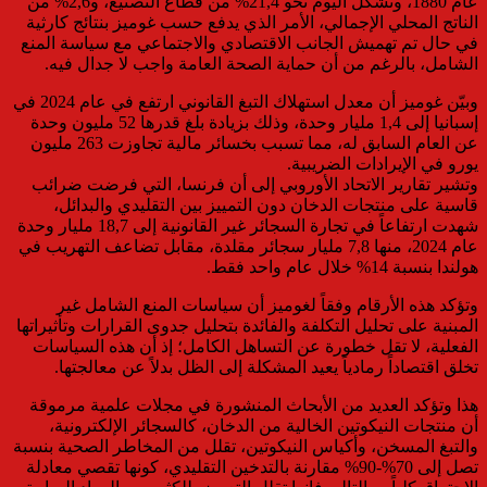
عام 1880، وتشكل اليوم نحو 21,4% من قطاع التصنيع، و2,6% من
الناتج المحلي الإجمالي، الأمر الذي يدفع حسب غوميز بنتائج كارثية
في حال تم تهميش الجانب الاقتصادي والاجتماعي مع سياسة المنع
الشامل، بالرغم من أن حماية الصحة العامة واجب لا جدال فيه.
وبيّن غوميز أن معدل استهلاك التبغ القانوني ارتفع في عام 2024 في
إسبانيا إلى 1,4 مليار وحدة، وذلك بزيادة بلغ قدرها 52 مليون وحدة
عن العام السابق له، مما تسبب بخسائر مالية تجاوزت 263 مليون
يورو في الإيرادات الضريبية.
وتشير تقارير الاتحاد الأوروبي إلى أن فرنسا، التي فرضت ضرائب
قاسية على منتجات الدخان دون التمييز بين التقليدي والبدائل،
شهدت ارتفاعاً في تجارة السجائر غير القانونية إلى 18,7 مليار وحدة
عام 2024، منها 7,8 مليار سجائر مقلدة، مقابل تضاعف التهريب في
هولندا بنسبة 14% خلال عام واحد فقط.
وتؤكد هذه الأرقام وفقاً لغوميز أن سياسات المنع الشامل غير
المبنية على تحليل التكلفة والفائدة بتحليل جدوى القرارات وتأثيراتها
الفعلية، لا تقل خطورة عن التساهل الكامل؛ إذ أن هذه السياسات
تخلق اقتصاداً رمادياً يعيد المشكلة إلى الظل بدلاً عن معالجتها.
هذا وتؤكد العديد من الأبحاث المنشورة في مجلات علمية مرموقة
أن منتجات النيكوتين الخالية من الدخان، كالسجائر الإلكترونية،
والتبغ المسخن، وأكياس النيكوتين، تقلل من المخاطر الصحية بنسبة
تصل إلى 70%-90% مقارنة بالتدخين التقليدي، كونها تقصي معادلة