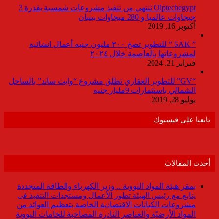
Olptechegypt تنتهي من تنفيذ مشروعات شمسية بقدرة 3
جيجاوات عالميا و 280 ميجاوات ببنبان
أكتوبر 16, 2019
” SAK ” للتطوير تضخ ٣٠٠ مليون جنيه أعمال انشائية
لمشروعاتها بالعاصمة خلال ٢٠٢٤
فبراير 21, 2024
“GV” للتطوير العقاري تطلق مشروع “وايت ساند” بالساحل
الشمالي باستثمارات 9مليار جنيه
يوليو 28, 2019
تابعنا على فيسبوك
أحدث المقالات
بمقر هيئة المواد النووية .. وزير الكهرباء والطاقة المتجددة
يتابع مع رئيس الهيئة تطور الأعمال ومستجدات التنفيذ فى
مشروعات الكيانات الاقتصادية الخاصة بتعظيم العوائد من
المواد الأرضيّة والعناصر النادرة المصاحبة للخامات النووية