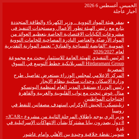
الخميس, أغسطس 6 2026
أخبار عاجلة
بمقر هيئة المواد النووية .. وزير الكهرباء والطاقة المتجددة
يتابع مع رئيس الهيئة تطور الأعمال ومستجدات التنفيذ فى
مشروعات الكيانات الاقتصادية الخاصة بتعظيم العوائد من
المواد الأرضيّة والعناصر النادرة المصاحبة للخامات النووية
عمومية “القابضة للسياحة والفنادق” تعتمد الموازنة التقديرية
لعام 2026/2027
الرئيس التنفيذي للهيئة العامة للاستثمار يبحث مع مجموعة
Hirdaramani Group السريلانكية خطط التوسع في السوق
المصرية
المركز الإعلامي لمجلس الوزراء يستعرض تفاصيل طرح
وزارة الإسكان وحدات سكنية بنظام الإيجار
رئيس الوزراء يستقبل المدير العام لمنظمة اليونسكو
منال عوض تبحث مع نواب القليوبية والغربية والقاهرة
احتياجات المواطنين
زيلينسكي: الجيش الأوكراني استهدف مصفاتين للنفط في
روسيا
وزير الري يوجه بإطلاق المرحلة الثانية من مشروع «JCAR»
8 دول يصدرون بيانا مشتركا بشأن الانتهاكات الإسرائيلية في
غزة
شوبير: نقطة خلافية وحيدة بين الأهلي وإمام عاشور