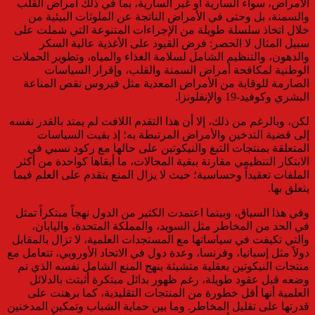
الأمراض، سواء السارية أو غير السارية، بما في ذلك أمراض القلب
والسمنة، بل وحتى في الأمراض الناتجة عن الملوثات البيئية من
خلال اتخاذ سلسلة طويلة من الإجراءات المتنوعة التي شملت على
سبيل المثال لا الحصر: فرض القيود على الأغذية عالية السكر
والدهون، والتنظيم الشامل لسلامة الغذاء والمياه، وتطوير الحملات
الوطنية لمكافحة أمراض السمنة والقلب، وإقرار السياسات
الصارمة للوقاية من الأمراض المعدية مثل فيروس نقص المناعة
البشري وكوفيد-19 والإنفلونزا.
لكن، وبالرغم من ذلك، إلا أن هذا التقدم اللافت لم يمتد بالقدر نفسه
إلى قضية التدخين والأمراض المرتبطة به؛ إذ بقيت السياسات
المتعلقة بمنتجات التبغ والنيكوتين على حالها مع ركود نسبي في
الابتكار التنظيمي مقارنة ببقية المجالات، ما أبقاها كواحدة من أكثر
الملفات تعقيداً وحساسية؛ حيث لا يزال المنع يتقدم على العلم فيما
يتعلق بها.
وفي هذا السياق، وبينما اعتمدت الكثير من الدول نهجاً مبتكراً تمثل
في الحد من المخاطر مثل السويد، والمملكة المتحدة، واليابان،
والتي تكيفت في سياساتها مع المستجدات العلمية، لا تزال بالمقابل
دولاً مثل إسبانيا، وفرنسا، وعدة دول في الاتحاد الأوروبي، تتعامل مع
منتجات النيكوتين بعقلية متشبثة بنهج المنع الشامل نفسه الذي تم
وضعه قبل عقود طويلة، رغم ظهور بدائل مبتكرة أثبتت بالدلائل
العلمية أنها أقل خطورة من المنتجات التقليدية، كما برهنت على
قدرتها على تقليل المخاطر. وما بين حماية الشباب وتمكين المدخنين