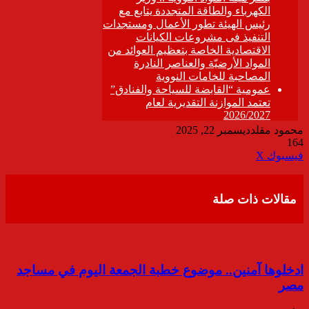
محمود مقلد
ديسمبر 22, 2025
164
ڤايبر
طباعة
تيلقرام
واتساب
مشاركة
فيسبوك
‫X
عبر
البريد
مقالات ذات صلة
ادخلوها آمنين.. موضوع خطبة الجمعة اليوم في مساجد
مصر