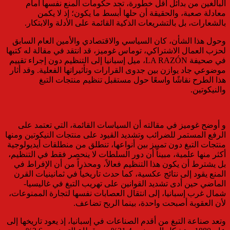
البالغين من بدائل أقل خطورة، تجد حكومات المنع نفسها أمام
معادلة صعبة، والحقيقة أن حلها أبسط ما يكون؛ إذ لا يكمن
بالشعارات، بل بالتشريعات الذكية القائمة على الأدلة والابتكار.
وحول هذا الشأن، كان السياسي والاقتصادي والأمين العام السابق
لحزب العمال الاشتراكي، توماس غوميز، قد انتقد في مقالة له كتبها
في صحيفة LA RAZÓN، ميل إسبانيا إلى التنظيم دون إجراء تقييم
موضوعي جاد يوازن بين جدوى القرارات وتأثيراتها الفعلية. وقد أثار
هذا الطرح نقاشًا واسعًا حول مستقبل تنظيم منتجات التبغ
والنيكوتين.
و أوضح غوميز في مقالته أن السياسات القائمة، التي تعتمد على
الرفع المستمر للضرائب وتشديد القيود على منتجات النيكوتين ومنها
منتجات التبغ دون تمييز بين أنواعها، تنطلق من منطلقات أيديولوجية
أكثر منها علمية، مبيناً أن دور السلطات لا ينحصر فقط في التنظيم،
بل يشترط أن يكون هذا التنظيم فعالاً، ومحذراً من أن الإفراط في
المنع يقود إلى نتائج عكسية، كما حدث تاريخياً في ثمانينيات القرن
الماضي حين أدى تشديد القوانين على تهريب التبغ في غاليسيا-
شمال غرب إسبانيا، إلى انتقال العصابات نفسها لتجارة الممنوعات،
لأن العقوبة أصبحت واحدة، بينما الربح تضاعف.
وتعد صناعة التبغ من أقدم الصناعات في إسبانيا، إذ يعود تاريخها إلى