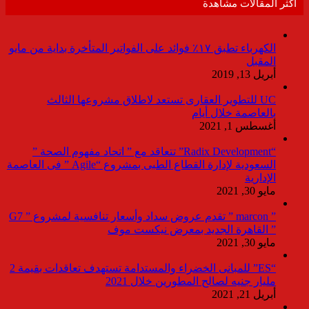
أكثر المقالات مشاهدة
الكهرباء تطبق ١٧٪ فوائد على الفواتير المتأخرة بداية من مايو
المقبل
أبريل 13, 2019
UC للتطوير العقارى تستعد لاطلاق مشروعها الثالث
بالعاصمة خلال أيام
أغسطس 1, 2021
“Radix Development” تتعاقد مع ” اتحاد مفهوم الصحة ”
السعودية لإدارة القطاع الطبى بمشروع “Agile ” فى العاصمة
الإدارية
مايو 30, 2021
” marcon ” تقدم عروض سداد وأسعار تنافسية لمشروع ” G7
” القاهرة الجديد بمعرض نيكست موف
مايو 30, 2021
“ES” للمبانى الخضراء والمستدامة تستهدف تعاقدات بقيمة 2
مليار جنيه لصالح المطورين خلال 2021
أبريل 21, 2021