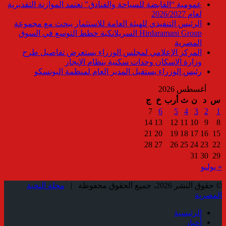
عمومية “القابضة للسياحة والفنادق” تعتمد الموازنة التقديرية
لعام 2026/2027
الرئيس التنفيذي للهيئة العامة للاستثمار يبحث مع مجموعة
Hirdaramani Group السريلانكية خطط التوسع في السوق
المصرية
المركز الإعلامي لمجلس الوزراء يستعرض تفاصيل طرح
وزارة الإسكان وحدات سكنية بنظام الإيجار
رئيس الوزراء يستقبل المدير العام لمنظمة اليونسكو
أغسطس 2026
س
د
ن
ث
أرب
خ
ج
7
6
5
4
3
2
1
14
13
12
11
10
9
8
21
20
19
18
17
16
15
28
27
26
25
24
23
22
31
30
29
« يوليو
© حقوق النشر 2026، جميع الحقوق محفوظة |
مجلة النخبة
المصرية
الرئيسية
أخبار