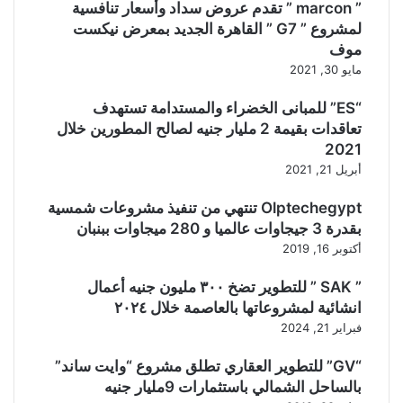
” marcon ” تقدم عروض سداد وأسعار تنافسية
لمشروع ” G7 ” القاهرة الجديد بمعرض نيكست
موف
مايو 30, 2021
“ES” للمبانى الخضراء والمستدامة تستهدف
تعاقدات بقيمة 2 مليار جنيه لصالح المطورين خلال
2021
أبريل 21, 2021
Olptechegypt تنتهي من تنفيذ مشروعات شمسية
بقدرة 3 جيجاوات عالميا و 280 ميجاوات ببنبان
أكتوبر 16, 2019
” SAK ” للتطوير تضخ ٣٠٠ مليون جنيه أعمال
انشائية لمشروعاتها بالعاصمة خلال ٢٠٢٤
فبراير 21, 2024
“GV” للتطوير العقاري تطلق مشروع “وايت ساند”
بالساحل الشمالي باستثمارات 9مليار جنيه