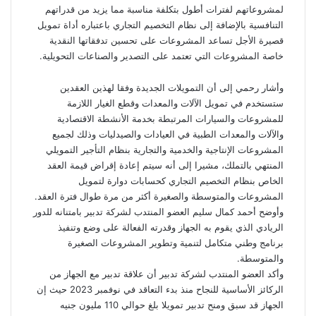
لمشروعاتهم لفترات أطول بتكلفة مناسبة مما يزيد من قدراتهم
التنافسية بالإضافة إلى نظام التخصيم التجاري باعتباره أداة تمويل
قصيرة الأجل تساعد المشروعات على تحسين تدفقاتها النقدية
خاصة المشروعات التي تعتمد على التصدير والصناعات التحويلية.
وأشار رحمي إلى أن التمويلات الجديدة وفقا لهذين العقدين
ستستخدم في تمويل الآلات والمعدات وقطع الغيار اللازمة
للمشروعات والسيارات المرتبطة بخدمة الأنشطة الاقتصادية
والآلات والمعدات الطبية في العيادات والصيدليات وذلك لجميع
المشروعات الإنتاجية والخدمية والتجارية بنظام التأجير التمويلي
المنتهي بالتملك، مشيرا إلى أنه سيتم إعادة إقراض قيمة العقد
الخاص بنظام التخصيم التجاري كحسابات دوارة لتمويل
المشروعات والمتوسطة والصغيرة أكثر من مرة طوال فترة العقد.
وأوضح أحمد كمال سليم العضو المنتدب لشركة تدبير بامتنانه للدور
الريادي الذي يقوم به الجهاز وقدرته الفعالة على وضع وتنفيذ
برنامج وطني متكامل لتنمية وتطوير المشروعات الصغيرة
والمتوسطة.
وأكد العضو المنتدب لشركة تدبير أن علاقة تدبير مع الجهاز من
الركائز الأساسية للنجاح منذ بدء التعاقد في نوفمبر 2023 حيث إن
الجهاز قد سبق ومنح تدبير تمويلا بلغ حوالي 110 مليون جنيه