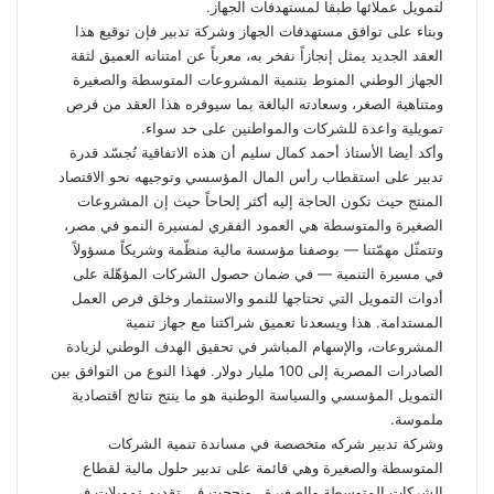
لتمويل عملائها طبقا لمستهدفات الجهاز.
وبناء على توافق مستهدفات الجهاز وشركة تدبير فإن توقيع هذا
العقد الجديد يمثل إنجازاً نفخر به، معرباً عن امتنانه العميق لثقة
الجهاز الوطني المنوط بتنمية المشروعات المتوسطة والصغيرة
ومتناهية الصغر، وسعادته البالغة بما سيوفره هذا العقد من فرص
تمويلية واعدة للشركات والمواطنين على حد سواء.
وأكد أيضا الأستاذ أحمد كمال سليم أن هذه الاتفاقية تُجسّد قدرة
تدبير على استقطاب رأس المال المؤسسي وتوجيهه نحو الاقتصاد
المنتج حيث تكون الحاجة إليه أكثر إلحاحاً حيث إن المشروعات
الصغيرة والمتوسطة هي العمود الفقري لمسيرة النمو في مصر،
وتتمثّل مهمّتنا — بوصفنا مؤسسة مالية منظّمة وشريكاً مسؤولاً
في مسيرة التنمية — في ضمان حصول الشركات المؤهّلة على
أدوات التمويل التي تحتاجها للنمو والاستثمار وخلق فرص العمل
المستدامة. هذا ويسعدنا تعميق شراكتنا مع جهاز تنمية
المشروعات، والإسهام المباشر في تحقيق الهدف الوطني لزيادة
الصادرات المصرية إلى 100 مليار دولار. فهذا النوع من التوافق بين
التمويل المؤسسي والسياسة الوطنية هو ما ينتج نتائج اقتصادية
ملموسة.
وشركة تدبير شركه متخصصة في مساندة تنمية الشركات
المتوسطة والصغيرة وهي قائمة على تدبير حلول مالية لقطاع
الشركات المتوسطة والصغيرة. ونجحت في تقديم تمويلات في