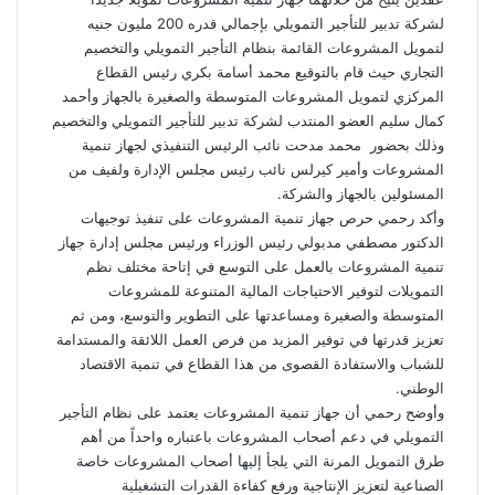
لشركة تدبير للتأجير التمويلي بإجمالي قدره 200 مليون جنيه
لتمويل المشروعات القائمة بنظام التأجير التمويلي والتخصيم
التجاري حيث قام بالتوقيع محمد أسامة بكري رئيس القطاع
المركزي لتمويل المشروعات المتوسطة والصغيرة بالجهاز وأحمد
كمال سليم العضو المنتدب لشركة تدبير للتأجير التمويلي والتخصيم
وذلك بحضور محمد مدحت نائب الرئيس التنفيذي لجهاز تنمية
المشروعات وأمير كيرلس نائب رئيس مجلس الإدارة ولفيف من
المسئولين بالجهاز والشركة.
وأكد رحمي حرص جهاز تنمية المشروعات على تنفيذ توجيهات
الدكتور مصطفي مدبولي رئيس الوزراء ورئيس مجلس إدارة جهاز
تنمية المشروعات بالعمل على التوسع في إتاحة مختلف نظم
التمويلات لتوفير الاحتياجات المالية المتنوعة للمشروعات
المتوسطة والصغيرة ومساعدتها على التطوير والتوسع، ومن ثم
تعزيز قدرتها في توفير المزيد من فرص العمل اللائقة والمستدامة
للشباب والاستفادة القصوى من هذا القطاع في تنمية الاقتصاد
الوطني.
وأوضح رحمي أن جهاز تنمية المشروعات يعتمد على نظام التأجير
التمويلي في دعم أصحاب المشروعات باعتباره واحداً من أهم
طرق التمويل المرنة التي يلجأ إليها أصحاب المشروعات خاصة
الصناعية لتعزيز الإنتاجية ورفع كفاءة القدرات التشغيلية