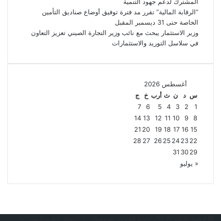
المشترك لدعم جهود التنمية
“الرقابة المالية” تقرر مد فترة توفيق أوضاع صناديق التأمين
الخاصة حتى 31 ديسمبر المقبل
وزير الاستثمار يبحث مع نائب وزير التجارة الصيني تعزيز التعاون
في سلاسل التوريد والاستثمارات
أغسطس 2026
س
د
ن
ث
أرب
خ
ج
7
6
5
4
3
2
1
14
13
12
11
10
9
8
21
20
19
18
17
16
15
28
27
26
25
24
23
22
31
30
29
« يوليو
© حقوق النشر 2026، جميع الحقوق محفوظة |
مجلة النخبة المصرية