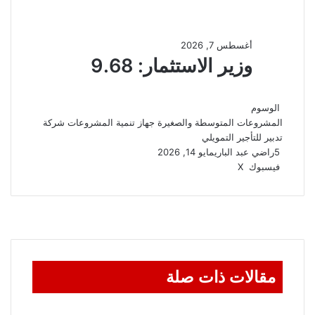
الوسوم
المشروعات المتوسطة والصغيرة
جهاز تنمية المشروعات
شركة
تدبير للتأجير التمويلي
5
راضي عبد الباري
مايو 14, 2026
ڤايبر
واتساب
تيلقرام
طباعة
مشاركة
فيسبوك
‫X
عبر
البريد
مقالات ذات صلة