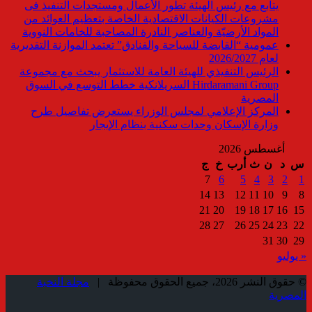
يتابع مع رئيس الهيئة تطور الأعمال ومستجدات التنفيذ فى
مشروعات الكيانات الاقتصادية الخاصة بتعظيم العوائد من
المواد الأرضيّة والعناصر النادرة المصاحبة للخامات النووية
عمومية “القابضة للسياحة والفنادق” تعتمد الموازنة التقديرية
لعام 2026/2027
الرئيس التنفيذي للهيئة العامة للاستثمار يبحث مع مجموعة
Hirdaramani Group السريلانكية خطط التوسع في السوق
المصرية
المركز الإعلامي لمجلس الوزراء يستعرض تفاصيل طرح
وزارة الإسكان وحدات سكنية بنظام الإيجار
أغسطس 2026
س
د
ن
ث
أرب
خ
ج
7
6
5
4
3
2
1
14
13
12
11
10
9
8
21
20
19
18
17
16
15
28
27
26
25
24
23
22
31
30
29
« يوليو
© حقوق النشر 2026، جميع الحقوق محفوظة |
مجلة النخبة
المصرية