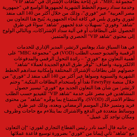
“مجموعة MBC”، عن إتاحة بطاقات الإشتراك في “شاهد VIP”
وخدمة سداد رسوم الخطط الشهرية لجمهورها الواسع في “جمهورية
مصر العربية” عبر “فوري”، وذلك من خلال أكثر من 140 الف منفذ
لفوري وفوري بلس في كافة أنحاء الجمهورية. يُتيح هذا التعاون بين
“شاهد” وفوري” تسهيلات عدة لجمهور “شاهد” سواءً في طرق
الحصول على البطاقات أو في آلية سداد الإشتراكات، وبالتالي الولوج
إلى محتوى “شاهد VIP” الحصري والمتميز.
في هذا السياق شدّد يوهانس لارتشر، المدير الإداري للخدمات
الرقمية والفيديو حسب الطلب (VOD) في “مجموعة MBC” على
أهمية التعاون مع “فوري” – رائدة التحول الرقمي والمدفوعات
الالكترونية- وأضاف: “تُوفّر طرق الدفع الجديدة لعملاء “شاهد”
حصولهم على بطاقات الإشتراك المختلفة وإمكانية سدادهم الخطط
الشهرية والسنوية وسواها عبر أكثر من 140 ألف منفذ لـ “فوري” من
خلال منصة FawryPay نقداً أو بإستخدام البطاقات البنكية.” وختم
لارتشر: من شأن هذا التعاون الجديد مع “فوري” تيسير حصول
المشاهدين في مصر على خدمة “شاهد VIP” للفيديو حسب الطلب
بنظام الاشتراك (SVOD)، والاستمتاع بما يوفّره “شاهد” من محتوى
فريد ومتميز خلال الموسم الرمضاني وبعده، وذلك عبر طرق
ووسائط متعددة في الدفع والاشتراك بما يتلاءم مع حاجات وظروف
ومكان تواجد كل عميل.”
من جانبه قال أحمد نادر رئيس القطاع التجاري لفوري: “إن التعاون
مع “شاهد” تأتي إيمانا من “فوري” بضرورة توسيع قاعدة عملائها