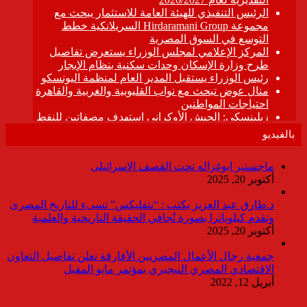
بالفيديو
ماجستير ابوغزاله تحت القصف الإسرائيلى
أكتوبر 20, 2025
د.طارق عبد العزيز يكتب : “نتفليكس” تسىء للتاريخ المصرى
وتقدم كيلوباترا بصورة تُجافي الحقيقة التاريخية والعلمية
أكتوبر 20, 2025
جمعية رجال الأعمال المصريين الأفارقة تعلن تفاصيل التعاون
الاقتصادي المصري النيجيري بمؤتمر مايو المقبل
أبريل 12, 2022