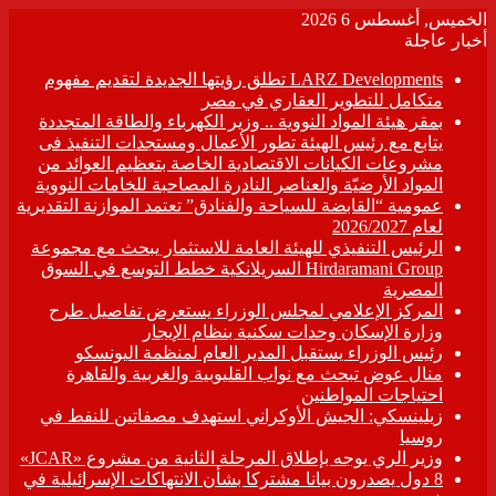
الخميس, أغسطس 6 2026
أخبار عاجلة
LARZ Developments تطلق رؤيتها الجديدة لتقديم مفهوم
متكامل للتطوير العقاري في مصر
بمقر هيئة المواد النووية .. وزير الكهرباء والطاقة المتجددة
يتابع مع رئيس الهيئة تطور الأعمال ومستجدات التنفيذ فى
مشروعات الكيانات الاقتصادية الخاصة بتعظيم العوائد من
المواد الأرضيّة والعناصر النادرة المصاحبة للخامات النووية
عمومية “القابضة للسياحة والفنادق” تعتمد الموازنة التقديرية
لعام 2026/2027
الرئيس التنفيذي للهيئة العامة للاستثمار يبحث مع مجموعة
Hirdaramani Group السريلانكية خطط التوسع في السوق
المصرية
المركز الإعلامي لمجلس الوزراء يستعرض تفاصيل طرح
وزارة الإسكان وحدات سكنية بنظام الإيجار
رئيس الوزراء يستقبل المدير العام لمنظمة اليونسكو
منال عوض تبحث مع نواب القليوبية والغربية والقاهرة
احتياجات المواطنين
زيلينسكي: الجيش الأوكراني استهدف مصفاتين للنفط في
روسيا
وزير الري يوجه بإطلاق المرحلة الثانية من مشروع «JCAR»
8 دول يصدرون بيانا مشتركا بشأن الانتهاكات الإسرائيلية في