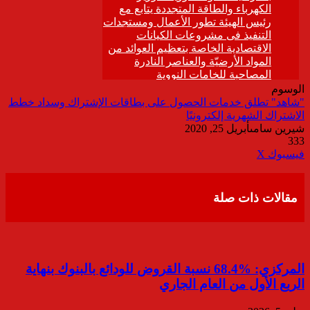
الوسوم
"شاهد" تطلق خدمات الحصول على بطاقات الإشتراك وسداد خطط
الاشتراك الشهرية إلكترونيًا
شيرين سامى
أبريل 25, 2020
333
ڤايبر
طباعة
تيلقرام
واتساب
مشاركة
فيسبوك
‫X
عبر
البريد
مقالات ذات صلة
المركزي: %68.4 نسبة القروض للودائع بالبنوك بنهاية
الربع الأول من العام الجاري