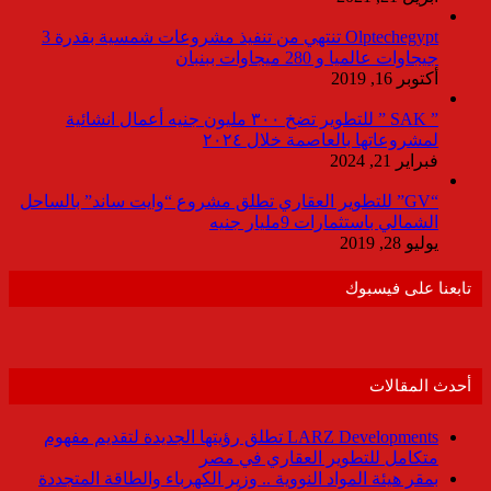
Olptechegypt تنتهي من تنفيذ مشروعات شمسية بقدرة 3
جيجاوات عالميا و 280 ميجاوات ببنبان
أكتوبر 16, 2019
” SAK ” للتطوير تضخ ٣٠٠ مليون جنيه أعمال انشائية
لمشروعاتها بالعاصمة خلال ٢٠٢٤
فبراير 21, 2024
“GV” للتطوير العقاري تطلق مشروع “وايت ساند” بالساحل
الشمالي باستثمارات 9مليار جنيه
يوليو 28, 2019
تابعنا على فيسبوك
أحدث المقالات
LARZ Developments تطلق رؤيتها الجديدة لتقديم مفهوم
متكامل للتطوير العقاري في مصر
بمقر هيئة المواد النووية .. وزير الكهرباء والطاقة المتجددة