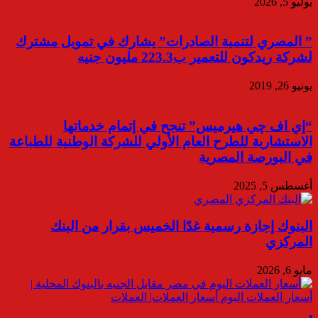
يوليو 5, 2026
” المصري لتنمية الصادرات” يشارك في تمويل مشترك
لشركة ريدكون للتعمير ب223.3 مليون جنيه
يونيو 26, 2019
“إي اف چي هيرميس” تنجح في إتمام خدماتها
الاستشارية للطرح العام الأولي للشركة الوطنية للطباعة
في البورصة المصرية
أغسطس 5, 2025
البنوك إجازة رسمية غدًا الخميس بقرار من البنك
المركزي
مايو 6, 2026