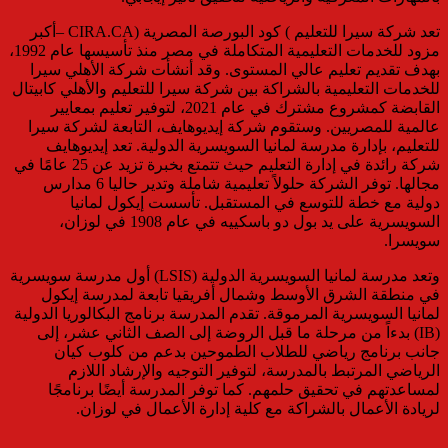
تعد شركة سيرا للتعليم ) كود البورصة المصرية (CIRA.CA –أكبر
مزود للخدمات التعليمية المتكاملة في مصر منذ تأسيسها عام 1992،
بهدف تقديم تعليم عالي المستوى. وقد أنشأت شركة الأهلي سيرا
للخدمات التعليمية بالشراكة بين شركة سيرا للتعليم والأهلي كابيتال
القابضة كمشروع مشترك في عام 2021، لتوفير تعليم بمعايير
عالمية للمصريين. وستقوم شركة إيديوهايف، التابعة لشركة سيرا
للتعليم، بإدارة مدرسة لمانيا السويسرية الدولية. تعد إيديوهايف
شركة رائدة في إدارة التعليم حيث تتمتع بخبرة تزيد عن 25 عامًا في
مجالها. توفر الشركة حلولاً تعليمية شاملة وتدير حاليا 6 مدارس
دولية مع خطة للتوسع في المستقبل. تأسست إيكول لمانيا
السويسرية على يد بول دو باسكييه في عام 1908 في لوزان،
سويسرا.
وتعد مدرسة لمانيا السويسرية الدولية (LSIS) أول مدرسة سويسرية
في منطقة الشرق الأوسط وشمال أفريقيا تابعة لمدرسة إيكول
لمانيا السويسرية المرموقة. تقدم المدرسة برنامج البكالوريا الدولية
(IB) بدءاً من مرحلة ما قبل الروضة إلى الصف الثاني عشر، إلى
جانب برنامج رياضي للطلاب الطموحين بدعم من كلوب كيان
الرياضي المرتبط بالمدرسة، لتوفير التوجيه والإرشاد اللازم
لمساعدتهم في تحقيق حلمهم. كما توفر المدرسة أيضًا برنامجًا
لريادة الأعمال بالشراكة مع كلية إدارة الأعمال في لوزان.