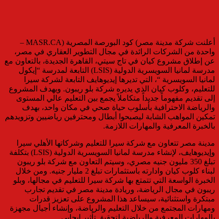
أعلنت شركة مدينة مصر) كود البورصة المصرية (MASR.CA –
واحدة من الشركات الرائدة في مجال التطوير العقاري في مصر،
عن إطلاق مشروع كيان في تاج سيتي، القاهرة الجديدة، بالتعاون مع
مدرسة لمانيا السويسرية الدولية (LSIS) التابعة لمدرسة “إيكول
لمانيا السويسرية “، التي تديرها إيديوهايف التابعة لشركة سيرا
للتعليم، وكلوب كيان الذي يديره شركة بلو ريبون. ويهدف المشروع
إلى تقديم مفهوماً جديداً متكاملاً يجمع بين التعليم عالي المستوى
والرياضة الاحترافية بأسلوب حياة صحي في مكان واحد، بهدف
تمكين المواهب الشابة ليصبحوا أبطال ومحترفين رياضيين وتزويدهم
بالخبرة المعرفية والمهارات اللازمة.
مدينة مصر تتعاون مع شركة سيرا للتعليم وشركاتها الأهلي سيرا
وإيديوهايف، لإنشاء مدرسة لمانيا السويسرية الدولية (LSIS) بتكلفة
تبلغ 350 مليون جنيه مصري، وسيتم التعاون مع شركة بلو ريبون
لبناء كلوب كيان وادارته باستثمارات تبلغ 2 مليار جنيه. ومن خلال
الخبرة الواسعة التي تتمتع بها شركة سيرا للتعليم في مجالها، وبلو
ريبون في مجال الرياضة، وريادة مدينة مصر في تقديم تجارب
مبتكرة واستثنائية، سيساعد هذا المشروع على تعزيز قدرات
ومهارات المجتمع من خلال التعليم والرياضة، وإنشاء أجيال مجهزة
بالمهارات المعرفية والرياضية لتحقيق تأثير إيجابي.