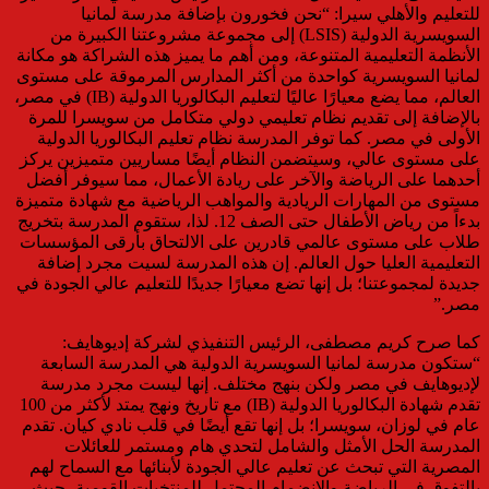
للتعليم والأهلي سيرا: “نحن فخورون بإضافة مدرسة لمانيا
السويسرية الدولية (LSIS) إلى مجموعة مشروعتنا الكبيرة من
الأنظمة التعليمية المتنوعة، ومن أهم ما يميز هذه الشراكة هو مكانة
لمانيا السويسرية كواحدة من أكثر المدارس المرموقة على مستوى
العالم، مما يضع معيارًا عاليًا لتعليم البكالوريا الدولية (IB) في مصر،
بالإضافة إلى تقديم نظام تعليمي دولي متكامل من سويسرا للمرة
الأولى في مصر. كما توفر المدرسة نظام تعليم البكالوريا الدولية
على مستوى عالي، وسيتضمن النظام أيضًا مساريين متميزين يركز
أحدهما على الرياضة والآخر على ريادة الأعمال، مما سيوفر أفضل
مستوى من المهارات الريادية والمواهب الرياضية مع شهادة متميزة
بدءاً من رياض الأطفال حتى الصف 12. لذا، ستقوم المدرسة بتخريج
طلاب على مستوى عالمي قادرين على الالتحاق بأرقى المؤسسات
التعليمية العليا حول العالم. إن هذه المدرسة لسيت مجرد إضافة
جديدة لمجموعتنا؛ بل إنها تضع معيارًا جديدًا للتعليم عالي الجودة في
مصر.”
كما صرح كريم مصطفى، الرئيس التنفيذي لشركة إديوهايف:
“ستكون مدرسة لمانيا السويسرية الدولية هي المدرسة السابعة
لإديوهايف في مصر ولكن بنهج مختلف. إنها ليست مجرد مدرسة
تقدم شهادة البكالوريا الدولية (IB) مع تاريخ ونهج يمتد لأكثر من 100
عام في لوزان، سويسرا؛ بل إنها تقع أيضًا في قلب نادي كيان. تقدم
المدرسة الحل الأمثل والشامل لتحدي هام ومستمر للعائلات
المصرية التي تبحث عن تعليم عالي الجودة لأبنائها مع السماح لهم
بالتفوق في الرياضة والانضمام المحتمل للمنتخبات القومية، حيث