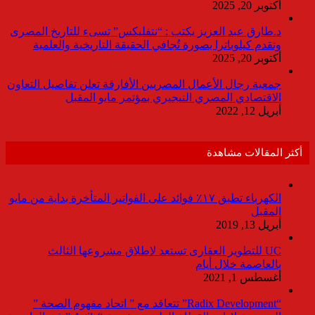
أكتوبر 20, 2025
د.طارق عبد العزيز يكتب : “نتفليكس” تسىء للتاريخ المصرى
وتقدم كيلوباترا بصورة تُجافي الحقيقة التاريخية والعلمية
أكتوبر 20, 2025
جمعية رجال الأعمال المصريين الأفارقة تعلن تفاصيل التعاون
الاقتصادي المصري النيجيري بمؤتمر مايو المقبل
أبريل 12, 2022
أكثر المقالات مشاهدة
الكهرباء تطبق ١٧٪ فوائد على الفواتير المتأخرة بداية من مايو
المقبل
أبريل 13, 2019
UC للتطوير العقارى تستعد لاطلاق مشروعها الثالث
بالعاصمة خلال أيام
أغسطس 1, 2021
“Radix Development” تتعاقد مع ” اتحاد مفهوم الصحة ”