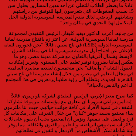
عادةً ما يضطر الطلاب للتخلي عن أحد هذين المسارين بحلول سن
15 بسبب الضغوطات التي يتعرضون إليها للتوفيق بين دراستهم
ونشاطهم الرياضي. لذلك تقدم المدرسة السويسرية الدولية الحل
المتكامل لهذا التحدي في مكان واحد.”
من جانبه، أعرب الدكتور ديفيد كليفاز، الرئيس التنفيذي لمجموعة
مدرسة لمانيا السويسرية الدولية، عن اعتزازه بافتتاح مدرسة لمانيا
السويسرية الدولية (LSIS) في تاج سيتي، قائلاً: “نحن فخورون للغاية
بالإعلان عن افتتاح أول مدرسة سويسرية لنا في منطقة الشرق
الأوسط وشمال أفريقيا بالتعاون مع شركة مدينة مصر، وهو ما
يعكس إيماننا بضرورة توفير تعليم عالي المستوى وتعزيز إمكانات
العقول الشابة”، وأضاف” نحن متحمسون لتقديم معاييرنا العالمية
في مجال التعليم في مصر، من خلال إنشاء مدرستنا في تاج سيتي
بالقاهرة الجديدة، ونتطلع إلى رؤية طلابنا يزدهرون في هذا المجتمع
الداعم والنابض بالحياة.”
كما صرح معتز الإتربي، الرئيس التنفيذي لشركة بلو ريبون، قائلاً:
“إنه لمن دواعي سرورنا أن نتعاون مع مؤسسات مرموقة تشاركنا
الشغف في تنمية الأفراد في كافة جوانب حياتهم، حيث أننا ملتزمون
ببناء مجتمع يجسد جوهر “كيان” من خلال التعرف على إمكانيات كل
فرد والعمل على تنميتها. ونؤمن أن المجتمع يجب أن يقوم على ثلاث
ركائز أساسية وهي الرياضة، والتعليم، والفنون والثقافة، مما يوفر
بيئة شاملة تمكن الأشخاص من الازدهار والتفوق في تطلعاتهم