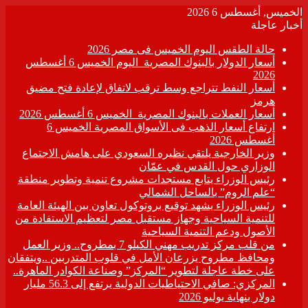
الخميس, أغسطس 6 2026
أخبار عاجلة
حالة الطقس اليوم الخميس فى مصر 2026
أسعار الدولار بالبنوك المصرية اليوم الخميس 6 أغسطس
2026
أسعار النفط تتراجع وسط ترقب لاتفاق لإعادة فتح مضيق
هرمز
أسعار العملات بالبنوك المصرية الخميس 6 أغسطس 2026
ارتفاع أسعار الذهب فى الأسواق المصرية الخميس 6
أغسطس 2026
وزير الخارجية يلتقي نظيره السعودي على هامش الاجتماع
الوزاري حول القدس في عمّان
رئيس الوزراء يتابع مستجدات مشروع تنمية وتطوير منطقة
“علم الروم” بالساحل الشمالي
رئيس الوزراء يشهد توقيع بروتوكول تعاون بين الهيئة العامة
للتنمية السياحية وجهاز مستقبل مصر لتعظيم الاستفادة من
الأصول ودعم التنمية السياحية
من قلب مركز تدريب مهني الكيلو 7 بمطروح.. وزير العمل
ومحافظ مطروح يزرعان الأمل في قلوب المتدربين ..ويتفقان
على خطة عاجلة لتطوير “المركز” وصناعة الكوادر الماهرة..
المركزي: صافي الاحتياطيات الدولية يرتفع إلى 56.3 مليار
دولار بنهاية يوليو 2026