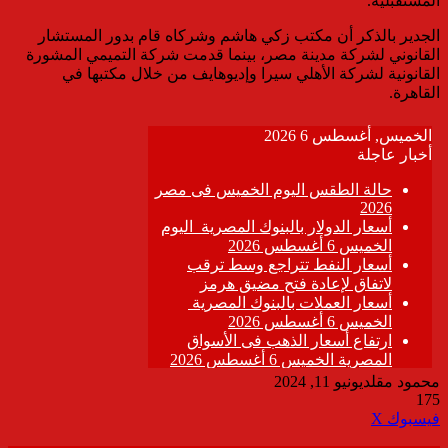
المستقبلية.
الجدير بالذكر أن مكتب زكي هاشم وشركاه قام بدور المستشار
القانوني لشركة مدينة مصر، بينما قدمت شركة التميمي المشورة
القانونية لشركة الأهلي سيرا وإديوهايف من خلال مكتبها في
القاهرة.
محمود مقلد
يونيو 11, 2024
175
ڤايبر
طباعة
تيلقرام
واتساب
مشاركة
فيسبوك
‫X
عبر