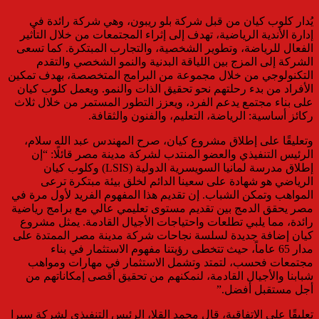
يُدار كلوب كيان من قبل شركة بلو ريبون، وهي شركة رائدة في
إدارة الأندية الرياضية، تهدف إلى إثراء المجتمعات من خلال التأثير
الفعال للرياضة، وتطوير الشخصية، والتجارب المبتكرة. كما تسعى
الشركة إلى المزج بين اللياقة البدنية والنمو الشخصي والتقدم
التكنولوجي من خلال مجموعة من البرامج المتخصصة، بهدف تمكين
الأفراد من بدء رحلتهم نحو تحقيق الذات والنمو. ويعمل كلوب كيان
على بناء مجتمع يدعم الفرد، ويعزز التطور المستمر من خلال ثلاث
ركائز أساسية: الرياضة، التعليم، والفنون والثقافة.
وتعليقًا على إطلاق مشروع كيان، صرح المهندس عبد الله سلام،
الرئيس التنفيذي والعضو المنتدب لشركة مدينة مصر قائلًا: “إن
إطلاق مدرسة لمانيا السويسرية الدولية (LSIS) وكلوب كيان
الرياضي هو شهادة على سعينا الدائم لخلق بيئة مبتكرة ترعى
المواهب وتمكن الشباب. إن تقديم هذا المفهوم الفريد لأول مرة في
مصر يحقق الدمج بين تقديم مستوى تعليمي عالي مع برامج رياضية
رائدة، مما يلبي تطلعات واحتياجات الأجيال القادمة. يمثل مشروع
كيان إضافة جديدة لسلسة نجاحات شركة مدينة مصر الممتدة على
مدار 65 عاماً، حيث تتخطى رؤيتنا مفهوم الاستثمار في بناء
مجتمعات فحسب، لتمتد وتشمل الاستثمار في مهارات ومواهب
شبابنا والأجيال القادمة، لنمكنهم من تحقيق أقصى إمكاناتهم من
أجل مستقبل أفضل.”
تعليقًا على الاتفاقية، قال محمد القلا، الرئيس التنفيذي لشركة سيرا