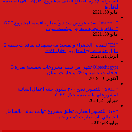
السعودية لإدارة القطاع الطبى بمشروع “Agile ” فى العاصمة
الإدارية
مايو 30, 2021
” marcon ” تقدم عروض سداد وأسعار تنافسية لمشروع ” G7
” القاهرة الجديد بمعرض نيكست موف
مايو 30, 2021
“ES” للمبانى الخضراء والمستدامة تستهدف تعاقدات بقيمة 2
مليار جنيه لصالح المطورين خلال 2021
أبريل 21, 2021
Olptechegypt تنتهي من تنفيذ مشروعات شمسية بقدرة 3
جيجاوات عالميا و 280 ميجاوات ببنبان
أكتوبر 16, 2019
” SAK ” للتطوير تضخ ٣٠٠ مليون جنيه أعمال انشائية
لمشروعاتها بالعاصمة خلال ٢٠٢٤
فبراير 21, 2024
“GV” للتطوير العقاري تطلق مشروع “وايت ساند” بالساحل
الشمالي باستثمارات 9مليار جنيه
يوليو 28, 2019