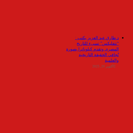
د.طارق عبد العزيز يكتب :
“نتفليكس” تسىء للتاريخ
المصرى وتقدم كيلوباترا بصورة
تُجافي الحقيقة التاريخية
والعلمية
أكتوبر 20, 2025