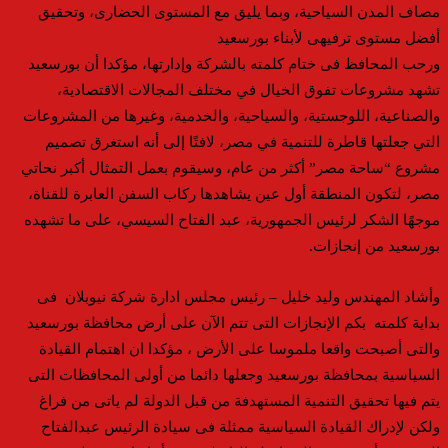
مصاف المدن السياحية، وبما يليق مع المستوى الحضارى، وتحقيق
أفضل مستوى ترفيهى لأبناء بورسعيد
ورحب المحافظ فى ختام كلمته بالشركة وإدارتها، مؤكدا أن بورسعيد
تشهد مشروعات تفوق الخيال في مختلف المجالات الاقتصادية،
والصناعية، اللوجستية، والسياحية، والخدمية، وغيرها من المشروعات
التي جعلتها قاطرة للتنمية في مصر، لافتًا إلى أنه استغرق تصميم
مشروع “ساحة مصر” أكثر من عام، وسيقوم بعمل التمثال أكبر نحاتي
مصر، لتكون المنطقة أول عين يشاهدها ركاب السفن العابرة للقناة،
موجهًا الشكر لرئيس الجمهورية، عبد الفتاح السيسي، على ما تشهده
بورسعيد من إنجازات.
وأشاد المهندس وليد خليل – رئيس مجلس ادارة شركة نيوبلان فى
بداية كلمته بكم الإنجازات التى تتم الآن على أرض محافظة بورسعيد
والتى أصبحت واقعا ملموسا على الأرض ، مؤكدا ان اهتمام القيادة
السياسية بمحافظة بورسعيد وجعلها دائما من أولى المحافظات التى
يتم فيها تحقيق التنمية المستهدفة من قبل الدولة لم ياتى من فراغ
ولكن لإدراك القيادة السياسية ممثلة فى سيادة الرئيس عبدالفتاح