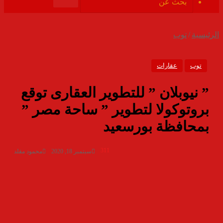
الموقع
بحث
RSS
عن
الرئيسية
/
توب
توب
عقارات
” نيوبلان ” للتطوير العقارى توقع
بروتوكولا لتطوير ” ساحة مصر ”
بمحافظة بورسعيد
311
سبتمبر 18, 2020
محمود مقلد