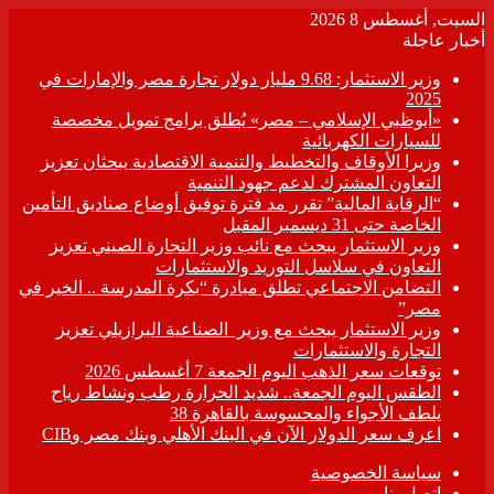
السبت, أغسطس 8 2026
أخبار عاجلة
وزير الاستثمار: 9.68 مليار دولار تجارة مصر والإمارات في
2025
«أبوظبي الإسلامي – مصر» يُطلق برامج تمويل مخصصة
للسيارات الكهربائية
وزيرا الأوقاف والتخطيط والتنمية الاقتصادية يبحثان تعزيز
التعاون المشترك لدعم جهود التنمية
“الرقابة المالية” تقرر مد فترة توفيق أوضاع صناديق التأمين
الخاصة حتى 31 ديسمبر المقبل
وزير الاستثمار يبحث مع نائب وزير التجارة الصيني تعزيز
التعاون في سلاسل التوريد والاستثمارات
التضامن الاجتماعي تطلق مبادرة “بكرة المدرسة .. الخير في
مصر”
وزير الاستثمار يبحث مع وزير الصناعية البرازيلي تعزيز
التجارة والاستثمارات
توقعات سعر الذهب اليوم الجمعة 7 أغسطس 2026
الطقس اليوم الجمعة.. شديد الحرارة رطب ونشاط رياح
يلطف الأجواء والمحسوسة بالقاهرة 38
اعرف سعر الدولار الآن في البنك الأهلي وبنك مصر وCIB
سياسة الخصوصية
اتصل بنا