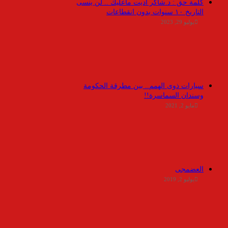
كلمة حق : د.شاكر أديت ماعليك .. لن ينسى
التاريخ ١٠ سنوات بدون انقطاعات
يوليو 29, 2023
سيارات ذوى الهمم.. بين مطرقة الحكومة
وسندان السماسرة!!
مايو 2, 2021
العضمجى
يوليو 2, 2019