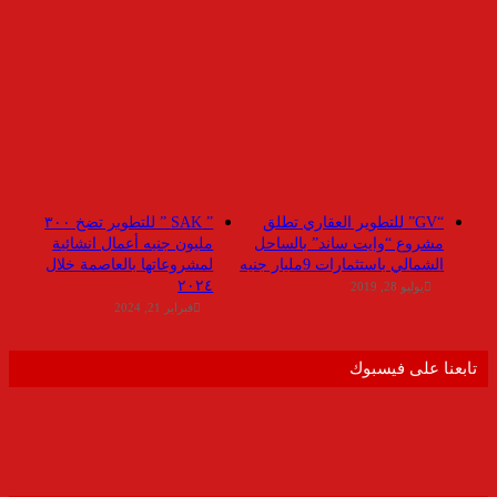
“GV” للتطوير العقاري تطلق
” SAK ” للتطوير تضخ ٣٠٠
مشروع “وايت ساند” بالساحل
مليون جنيه أعمال انشائية
الشمالي باستثمارات 9مليار جنيه
لمشروعاتها بالعاصمة خلال
٢٠٢٤
يوليو 28, 2019
فبراير 21, 2024
تابعنا على فيسبوك