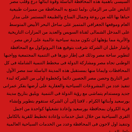
السيسى بأهمية هذه المحافظة الباسلة وقوة أبنائها درع وقلب مصر
النابض على مر الزمان ،ولما تتمتع به المحافظة من مميزات طبيعية
حباها بها الله من روعة وجمال المناخ والطبيعة المستمر على مدار
العام وموقعها الجغرافي المتميز على ساحل البحر الأبيض المتوسط
على المدخل الشمالى لقناة السويس والعديد من المزارات التاريخية
والأثرية مما يؤهلها ان تكون مدينة سياحية عالمية على ارض مصر .
واشار خليل ان الشركة شرفت بتوقيع هذا البروتوكول مع المحافظة
لتطوير ساحة مصر وذلك فى إطار دورها فى التنمية المجتمعية وواجبها
الوطنى تجاه مصر ومشاركة الدولة فى مخطط التنمية الشاملة فى كل
المحافظات وايمانا منها بمستقبل هذه المدينة الباسلة سد مصر الأول
عبر التاريخ وحصن مصر الحصين دائما وكخطوة اولى من الشركة لبدء
تنفيذ عدد من المشروعات السياحية والعقارية على أرضها بفكر عمرانى
جديد ومستدام يتماشى مع رؤية الدولة فى التنمية ويليق بتاريخ مدينة
بورسعيد وأبنائها الكرام ، لافتا إلى أن الشركة ستقوم بتطوير وإنشاء
قرية الكروان بمحافظة بورسعيد وإعادة تشغيلها كواحدة من اجمل
القرى السياحية من خلال عمل خدمات وإعادة تخطيط للقرية بالكامل
وتنفيذ اول لاجون فى المحافظة وعدد من الخدمات السياحية العالمية
داخل القرية