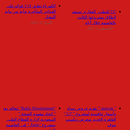
الكهرباء تطبق ١٧٪ فوائد على
الفواتير المتأخرة بداية من مايو
UC للتطوير العقارى تستعد
المقبل
لاطلاق مشروعها الثالث
بالعاصمة خلال أيام
أبريل 13, 2019
أغسطس 1, 2021
” marcon ” تقدم عروض سداد
“Radix Development” تتعاقد مع
وأسعار تنافسية لمشروع ” G7 ”
” اتحاد مفهوم الصحة ”
القاهرة الجديد بمعرض نيكست
السعودية لإدارة القطاع الطبى
موف
بمشروع “Agile ” فى العاصمة