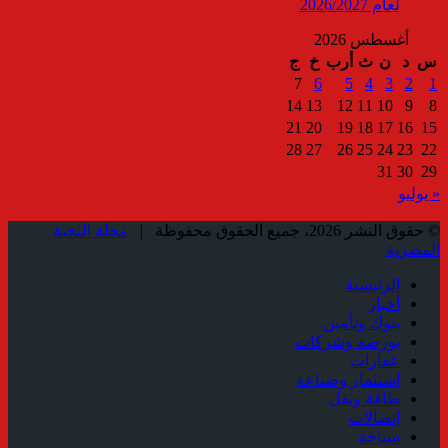
لعام 2026/2027
أغسطس 2026
س
د
ن
ث
أرب
خ
ج
7
6
5
4
3
2
1
14
13
12
11
10
9
8
21
20
19
18
17
16
15
28
27
26
25
24
23
22
31
30
29
« يوليو
© حقوق النشر 2026، جميع الحقوق محفوظة |
مجلة النخبة
المصرية
الرئيسية
أخبار
بنوك وتأمين
بورصة وشركات
عقارات
استثمار وصناعة
طاقة ونقل
إتصالات
سياحة