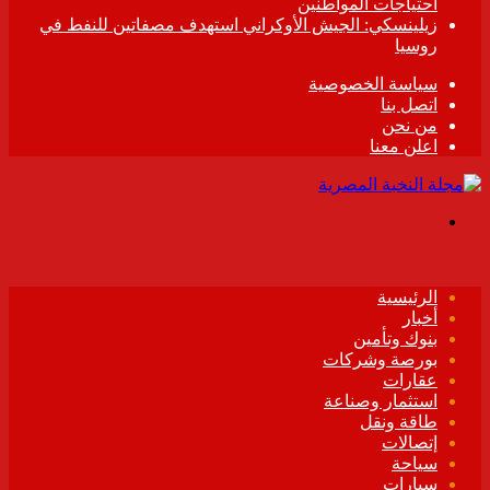
احتياجات المواطنين
زيلينسكي: الجيش الأوكراني استهدف مصفاتين للنفط في
روسيا
سياسة الخصوصية
اتصل بنا
من نحن
اعلن معنا
القائمة
الرئيسية
أخبار
بنوك وتأمين
بورصة وشركات
عقارات
استثمار وصناعة
طاقة ونقل
إتصالات
سياحة
سيارات