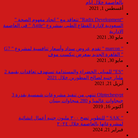
بالعاصمة خلال أيام
أغسطس 1, 2021
“Radix Development” تتعاقد مع ” اتحاد مفهوم الصحة ”
السعودية لإدارة القطاع الطبى بمشروع “Agile ” فى العاصمة
الإدارية
مايو 30, 2021
” marcon ” تقدم عروض سداد وأسعار تنافسية لمشروع ” G7
” القاهرة الجديد بمعرض نيكست موف
مايو 30, 2021
“ES” للمبانى الخضراء والمستدامة تستهدف تعاقدات بقيمة 2
مليار جنيه لصالح المطورين خلال 2021
أبريل 21, 2021
Olptechegypt تنتهي من تنفيذ مشروعات شمسية بقدرة 3
جيجاوات عالميا و 280 ميجاوات ببنبان
أكتوبر 16, 2019
” SAK ” للتطوير تضخ ٣٠٠ مليون جنيه أعمال انشائية
لمشروعاتها بالعاصمة خلال ٢٠٢٤
فبراير 21, 2024