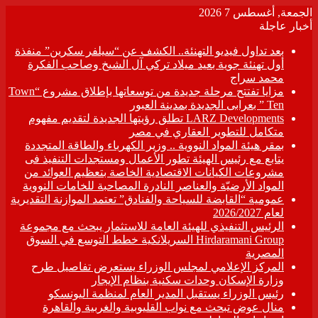
الجمعة, أغسطس 7 2026
أخبار عاجلة
بعد تداول فيديو التهنئة.. الكشف عن “سيلفر سكرين” منفذة
أول تهنئة جوية بعيد ميلاد تركي آل الشيخ وصاحب الفكرة
محمد سراج
مزايا تفتتح مرحلة جديدة من توسعاتها بإطلاق مشروع “Town
Ten ” بعرابى الجديدة بمدينة العبور
LARZ Developments تطلق رؤيتها الجديدة لتقديم مفهوم
متكامل للتطوير العقاري في مصر
بمقر هيئة المواد النووية .. وزير الكهرباء والطاقة المتجددة
يتابع مع رئيس الهيئة تطور الأعمال ومستجدات التنفيذ فى
مشروعات الكيانات الاقتصادية الخاصة بتعظيم العوائد من
المواد الأرضيّة والعناصر النادرة المصاحبة للخامات النووية
عمومية “القابضة للسياحة والفنادق” تعتمد الموازنة التقديرية
لعام 2026/2027
الرئيس التنفيذي للهيئة العامة للاستثمار يبحث مع مجموعة
Hirdaramani Group السريلانكية خطط التوسع في السوق
المصرية
المركز الإعلامي لمجلس الوزراء يستعرض تفاصيل طرح
وزارة الإسكان وحدات سكنية بنظام الإيجار
رئيس الوزراء يستقبل المدير العام لمنظمة اليونسكو
منال عوض تبحث مع نواب القليوبية والغربية والقاهرة