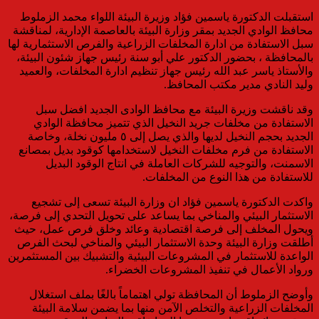
استقبلت الدكتورة ياسمين فؤاد وزيرة البيئة اللواء محمد الزملوط
محافظ الوادي الجديد بمقر وزارة البيئة بالعاصمة الإدارية، لمناقشة
سبل الاستفادة من ادارة المخلفات الزراعية والفرص الاستثمارية لها
بالمحافظة ، بحضور الدكتور علي أبو سنة رئيس جهاز شئون البيئة،
والأستاذ ياسر عبد الله رئيس جهاز تنظيم ادارة المخلفات، والعميد
وليد النادي مدير مكتب المحافظ.
وقد ناقشت وزيرة البيئة مع محافظ الوادى الجديد افضل سبل
الاستفادة من مخلفات جريد النخيل الذي تتميز محافظة الوادي
الجديد بحجم النخيل لديها والذي يصل إلى ٥ مليون نخلة، وخاصة
الاستفادة من فرم مخلفات النخيل لاستخدامها كوقود بديل بمصانع
الاسمنت، والتوجيه للشركات العاملة في انتاج الوقود البديل
للاستفادة من هذا النوع من المخلفات.
واكدت الدكتورة ياسمين فؤاد ان وزارة البيئة تسعى إلى تشجيع
الاستثمار البيئي والمناخي بما يساعد على تحويل التحدي إلى فرصة،
ويحول المخلف إلى فرصة اقتصادية وعائد وخلق فرص عمل، حيث
أطلقت وزارة البيئة وحدة الاستثمار البيئي والمناخي لبحث الفرص
الواعدة للاستثمار في المشروعات البيئية والتشبيك بين المستثمرين
ورواد الأعمال في تنفيذ المشروعات الخضراء.
وأوضح الزملوط أن المحافظة تولي اهتماماً بالغًا بملف استغلال
المخلفات الزراعية والتخلص الآمن منها بما يضمن سلامة البيئة