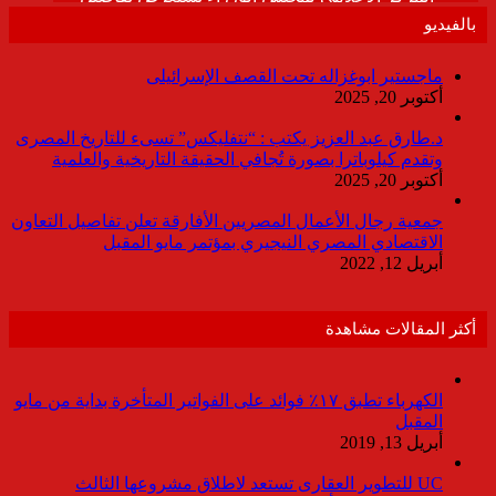
بالفيديو
ماجستير ابوغزاله تحت القصف الإسرائيلى
أكتوبر 20, 2025
د.طارق عبد العزيز يكتب : “نتفليكس” تسىء للتاريخ المصرى
وتقدم كيلوباترا بصورة تُجافي الحقيقة التاريخية والعلمية
أكتوبر 20, 2025
جمعية رجال الأعمال المصريين الأفارقة تعلن تفاصيل التعاون
الاقتصادي المصري النيجيري بمؤتمر مايو المقبل
أبريل 12, 2022
أكثر المقالات مشاهدة
الكهرباء تطبق ١٧٪ فوائد على الفواتير المتأخرة بداية من مايو
المقبل
أبريل 13, 2019
UC للتطوير العقارى تستعد لاطلاق مشروعها الثالث