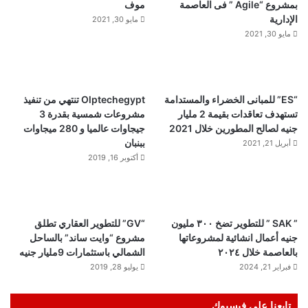
بمشروع “Agile ” فى العاصمة
موف
الإدارية
مايو 30, 2021
مايو 30, 2021
“ES” للمبانى الخضراء والمستدامة
Olptechegypt تنتهي من تنفيذ
تستهدف تعاقدات بقيمة 2 مليار
مشروعات شمسية بقدرة 3
جنيه لصالح المطورين خلال 2021
جيجاوات عالميا و 280 ميجاوات
ببنبان
أبريل 21, 2021
أكتوبر 16, 2019
” SAK ” للتطوير تضخ ٣٠٠ مليون
“GV” للتطوير العقاري تطلق
جنيه أعمال انشائية لمشروعاتها
مشروع “وايت ساند” بالساحل
بالعاصمة خلال ٢٠٢٤
الشمالي باستثمارات 9مليار جنيه
فبراير 21, 2024
يوليو 28, 2019
تابعنا على فيسبوك