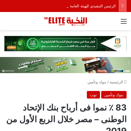
الرئيس التنفيذي للهيئة العامة للاستثمار يبحث مع مجموعة Hirdaramani Group السريلانكية خطط التوسع في السوق المصرية
القائمة
الرئيسية
/
بنوك وتأمين
بنوك وتأمين
توب
83 ٪ نموا فى أرباح بنك الإتحاد
الوطنى – مصر خلال الربع الأول من
2019