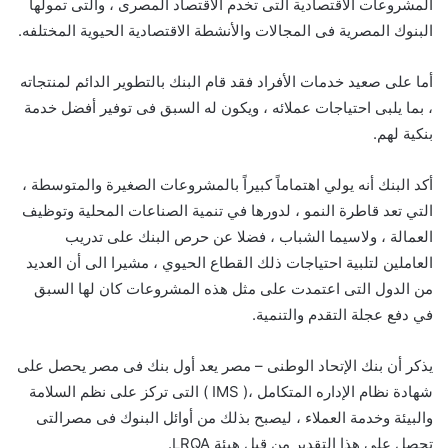
المشروعات الاقتصادية التى تخدم الاقتصاد المصرى ، والتى تمولها
البنوك المصرية فى المجالات والأنشطة الاقتصادية الحيوية المختلفه.
أما على صعيد خدمات الأفراد فقد قام البنك بالتطوير الدائم لمنتجاته
، بما يلبى احتياجات عملائه ، ويكون له السبق فى توفير أفضل خدمة
بنكية لهم.
أكد البنك أنه يولي اهتماماً كبيراً بالمشروعات الصغيرة والمتوسطة ،
التي تعد قاطرة النمو ، لدورها في تنمية الصناعات المحلية وتوظيف
العمالة ، ولاسيما الشباب ، فضلا عن حرص البنك على تدريب
العاملين لتلبية احتياجات ذلك القطاع الحيوي ، مشيرا الى أن العديد
من الدول التى اعتمدت على مثل هذه المشروعات كان لها السبق
في دفع عجلة التقدم والتنمية.
يذكر أن بنك الإتحاد الوطنى – مصر يعد أول بنك فى مصر يحصل على
شهادة نظام الإداره المتكامل ،( IMS ) التى تركز على نظم السلامة
والبيئة وخدمة العملاء ، ليصبح بذلك من أوائل البنوك فى مصرالتى
تحصل على هذا التقدير من قبل هيئة LRQA.