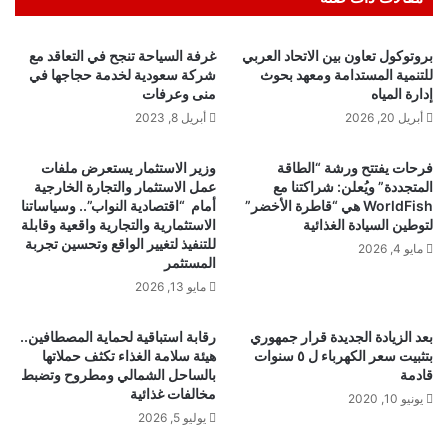
بروتوكول تعاون بين الاتحاد العربي
غرفة السياحة تنجح في التعاقد مع
للتنمية المستدامة ومعهد بحوث
شركة سعودية لخدمة حجاجها في
إدارة المياه
منى وعرفات
أبريل 20, 2026
أبريل 8, 2023
فرحات يفتتح ورشة “الطاقة
وزير الاستثمار يستعرض ملفات
المتجددة” ويُعلن: شراكتنا مع
عمل الاستثمار والتجارة الخارجية
WorldFish هي “قاطرة الأخضر”
أمام “اقتصادية النواب”.. وسياساتنا
لتوطين السيادة الغذائية
الاستثمارية والتجارية واقعية وقابلة
للتنفيذ لتغيير الواقع وتحسين تجربة
مايو 4, 2026
المستثمر
مايو 13, 2026
بعد الزيادة الجديدة قرار جمهوري
رقابة استباقية لحماية المصطافين..
بتثبيت سعر الكهرباء ل ٥ سنوات
هيئة سلامة الغذاء تكثف حملاتها
قادمة
بالساحل الشمالي ومطروح وتضبط
مخالفات غذائية
يونيو 10, 2020
يوليو 5, 2026