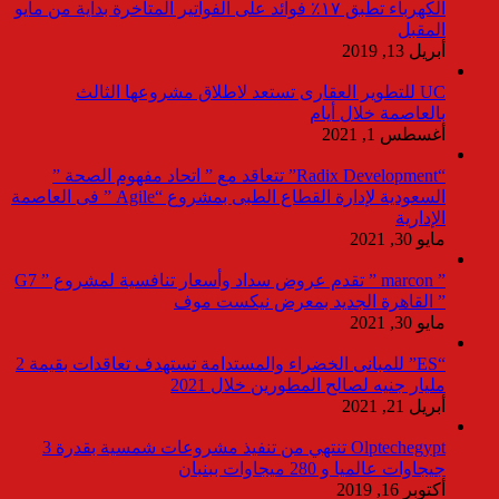
الكهرباء تطبق ١٧٪ فوائد على الفواتير المتأخرة بداية من مايو
المقبل
أبريل 13, 2019
UC للتطوير العقارى تستعد لاطلاق مشروعها الثالث
بالعاصمة خلال أيام
أغسطس 1, 2021
“Radix Development” تتعاقد مع ” اتحاد مفهوم الصحة ”
السعودية لإدارة القطاع الطبى بمشروع “Agile ” فى العاصمة
الإدارية
مايو 30, 2021
” marcon ” تقدم عروض سداد وأسعار تنافسية لمشروع ” G7
” القاهرة الجديد بمعرض نيكست موف
مايو 30, 2021
“ES” للمبانى الخضراء والمستدامة تستهدف تعاقدات بقيمة 2
مليار جنيه لصالح المطورين خلال 2021
أبريل 21, 2021
Olptechegypt تنتهي من تنفيذ مشروعات شمسية بقدرة 3
جيجاوات عالميا و 280 ميجاوات ببنبان
أكتوبر 16, 2019