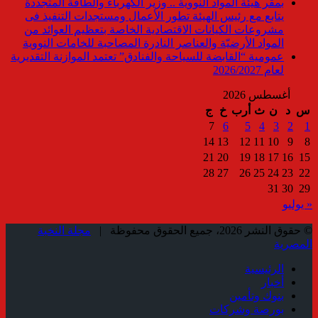
بمقر هيئة المواد النووية .. وزير الكهرباء والطاقة المتجددة
يتابع مع رئيس الهيئة تطور الأعمال ومستجدات التنفيذ فى
مشروعات الكيانات الاقتصادية الخاصة بتعظيم العوائد من
المواد الأرضيّة والعناصر النادرة المصاحبة للخامات النووية
عمومية “القابضة للسياحة والفنادق” تعتمد الموازنة التقديرية
لعام 2026/2027
أغسطس 2026
س
د
ن
ث
أرب
خ
ج
7
6
5
4
3
2
1
14
13
12
11
10
9
8
21
20
19
18
17
16
15
28
27
26
25
24
23
22
31
30
29
« يوليو
© حقوق النشر 2026، جميع الحقوق محفوظة |
مجلة النخبة
المصرية
الرئيسية
أخبار
بنوك وتأمين
بورصة وشركات