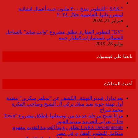
” SAK ” للتطوير تضخ ٣٠٠ مليون جنيه أعمال انشائية
لمشروعاتها بالعاصمة خلال ٢٠٢٤
فبراير 21, 2024
“GV” للتطوير العقاري تطلق مشروع “وايت ساند” بالساحل
الشمالي باستثمارات 9مليار جنيه
يوليو 28, 2019
تابعنا على فيسبوك
أحدث المقالات
بعد تداول فيديو التهنئة.. الكشف عن “سيلفر سكرين” منفذة
أول تهنئة جوية بعيد ميلاد تركي آل الشيخ وصاحب الفكرة
محمد سراج
مزايا تفتتح مرحلة جديدة من توسعاتها بإطلاق مشروع “Town
Ten ” بعرابى الجديدة بمدينة العبور
LARZ Developments تطلق رؤيتها الجديدة لتقديم مفهوم
متكامل للتطوير العقاري في مصر