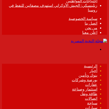
احتياجات المواطنين
زيلينسكي: الجيش الأوكراني استهدف مصفاتين للنفط في
روسيا
سياسة الخصوصية
اتصل بنا
من نحن
اعلن معنا
القائمة
الرئيسية
أخبار
بنوك وتأمين
بورصة وشركات
عقارات
استثمار وصناعة
طاقة ونقل
إتصالات
سياحة
سيارات