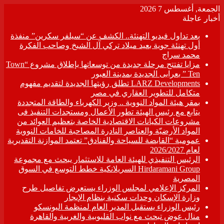
الجمعة, أغسطس 7 2026
أخبار عاجلة
بعد تداول فيديو التهنئة.. الكشف عن “سيلفر سكرين” منفذة
أول تهنئة جوية بعيد ميلاد تركي آل الشيخ وصاحب الفكرة
محمد سراج
مزايا تفتتح مرحلة جديدة من توسعاتها بإطلاق مشروع “Town
Ten ” بعرابى الجديدة بمدينة العبور
LARZ Developments تطلق رؤيتها الجديدة لتقديم مفهوم
متكامل للتطوير العقاري في مصر
بمقر هيئة المواد النووية .. وزير الكهرباء والطاقة المتجددة
يتابع مع رئيس الهيئة تطور الأعمال ومستجدات التنفيذ فى
مشروعات الكيانات الاقتصادية الخاصة بتعظيم العوائد من
المواد الأرضيّة والعناصر النادرة المصاحبة للخامات النووية
عمومية “القابضة للسياحة والفنادق” تعتمد الموازنة التقديرية
لعام 2026/2027
الرئيس التنفيذي للهيئة العامة للاستثمار يبحث مع مجموعة
Hirdaramani Group السريلانكية خطط التوسع في السوق
المصرية
المركز الإعلامي لمجلس الوزراء يستعرض تفاصيل طرح
وزارة الإسكان وحدات سكنية بنظام الإيجار
رئيس الوزراء يستقبل المدير العام لمنظمة اليونسكو
منال عوض تبحث مع نواب القليوبية والغربية والقاهرة