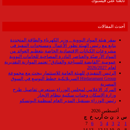
تابعنا على فيسبوك
أحدث المقالات
بمقر هيئة المواد النووية .. وزير الكهرباء والطاقة المتجددة
يتابع مع رئيس الهيئة تطور الأعمال ومستجدات التنفيذ فى
مشروعات الكيانات الاقتصادية الخاصة بتعظيم العوائد من
المواد الأرضيّة والعناصر النادرة المصاحبة للخامات النووية
عمومية “القابضة للسياحة والفنادق” تعتمد الموازنة التقديرية
لعام 2026/2027
الرئيس التنفيذي للهيئة العامة للاستثمار يبحث مع مجموعة
Hirdaramani Group السريلانكية خطط التوسع في السوق
المصرية
المركز الإعلامي لمجلس الوزراء يستعرض تفاصيل طرح
وزارة الإسكان وحدات سكنية بنظام الإيجار
رئيس الوزراء يستقبل المدير العام لمنظمة اليونسكو
أغسطس 2026
س
د
ن
ث
أرب
خ
ج
7
6
5
4
3
2
1
14
13
12
11
10
9
8