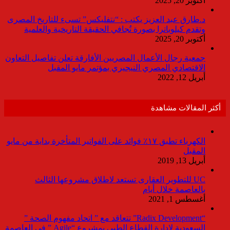
أكتوبر 20, 2025
د.طارق عبد العزيز يكتب : “نتفليكس” تسىء للتاريخ المصرى
وتقدم كيلوباترا بصورة تُجافي الحقيقة التاريخية والعلمية
أكتوبر 20, 2025
جمعية رجال الأعمال المصريين الأفارقة تعلن تفاصيل التعاون
الاقتصادي المصري النيجيري بمؤتمر مايو المقبل
أبريل 12, 2022
أكثر المقالات مشاهدة
الكهرباء تطبق ١٧٪ فوائد على الفواتير المتأخرة بداية من مايو
المقبل
أبريل 13, 2019
UC للتطوير العقارى تستعد لاطلاق مشروعها الثالث
بالعاصمة خلال أيام
أغسطس 1, 2021
“Radix Development” تتعاقد مع ” اتحاد مفهوم الصحة ”
السعودية لإدارة القطاع الطبى بمشروع “Agile ” فى العاصمة