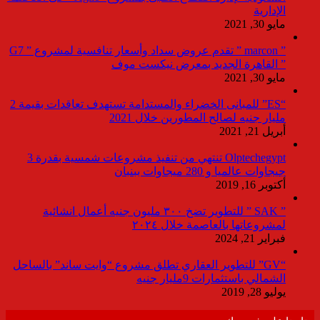
الإدارية
مايو 30, 2021
” marcon ” تقدم عروض سداد وأسعار تنافسية لمشروع ” G7
” القاهرة الجديد بمعرض نيكست موف
مايو 30, 2021
“ES” للمبانى الخضراء والمستدامة تستهدف تعاقدات بقيمة 2
مليار جنيه لصالح المطورين خلال 2021
أبريل 21, 2021
Olptechegypt تنتهي من تنفيذ مشروعات شمسية بقدرة 3
جيجاوات عالميا و 280 ميجاوات ببنبان
أكتوبر 16, 2019
” SAK ” للتطوير تضخ ٣٠٠ مليون جنيه أعمال انشائية
لمشروعاتها بالعاصمة خلال ٢٠٢٤
فبراير 21, 2024
“GV” للتطوير العقاري تطلق مشروع “وايت ساند” بالساحل
الشمالي باستثمارات 9مليار جنيه
يوليو 28, 2019