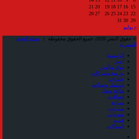
21
20
19
18
17
16
15
28
27
26
25
24
23
22
31
30
29
« يوليو
© حقوق النشر 2026، جميع الحقوق محفوظة |
مجلة النخبة
المصرية
الرئيسية
أخبار
بنوك وتأمين
بورصة وشركات
عقارات
استثمار وصناعة
طاقة ونقل
إتصالات
سياحة
سيارات
منوعات
فيديو
المقالات
فيسبوك