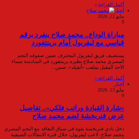
أكمل القراءة »
أخبار
مايو 22, 2026
9
مباراة الوداع.. محمد صلاح ينفرد برقم
قياسي مع ليفربول أمام برينتفورد
يستضيف فريق ليفربول المحترف ضمن صفوفه النجم
المصري محمد صلاح نظيره برينتفورد في السادسة مساء
الأحد المقبل بملعب «أنفيلد»، ضمن…
أكمل القراءة »
أخبار
مايو 13, 2026
9
«شارة القيادة وراتب فلكي».. تفاصيل
عرض فنربخشة لضم محمد صلاح
دخل نادي فنربخشة بقوة في سباق التعاقد مع النجم المصري
محمد صلاح، لاعب ليفربول، خلال فترة الانتقالات الصيفية