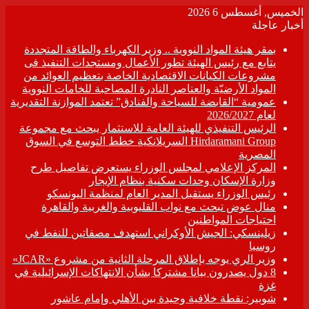
الخميس, أغسطس 6 2026
أخبار عاجلة
بمقر هيئة المواد النووية .. وزير الكهرباء والطاقة المتجددة
يتابع مع رئيس الهيئة تطور الأعمال ومستجدات التنفيذ فى
مشروعات الكيانات الاقتصادية الخاصة بتعظيم العوائد من
المواد الأرضيّة والعناصر النادرة المصاحبة للخامات النووية
عمومية “القابضة للسياحة والفنادق” تعتمد الموازنة التقديرية
لعام 2026/2027
الرئيس التنفيذي للهيئة العامة للاستثمار يبحث مع مجموعة
Hirdaramani Group السريلانكية خطط التوسع في السوق
المصرية
المركز الإعلامي لمجلس الوزراء يستعرض تفاصيل طرح
وزارة الإسكان وحدات سكنية بنظام الإيجار
رئيس الوزراء يستقبل المدير العام لمنظمة اليونسكو
منال عوض تبحث مع نواب القليوبية والغربية والقاهرة
احتياجات المواطنين
زيلينسكي: الجيش الأوكراني استهدف مصفاتين للنفط في
روسيا
وزير الري يوجه بإطلاق المرحلة الثانية من مشروع «JCAR»
8 دول يصدرون بيانا مشتركا بشأن الانتهاكات الإسرائيلية في
غزة
شوبير: نقطة خلافية وحيدة بين الأهلي وإمام عاشور