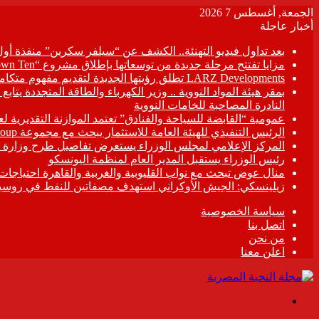
الجمعة, أغسطس 7 2026
أخبار عاجلة
بعد تداول فيديو التهنئة.. الكشف عن “سيلفر سكرين” منفذة أو
مزايا تفتتح مرحلة جديدة من توسعاتها بإطلاق مشروع “Town Ten ” بعرابى الجديدة بمدينة العبور
LARZ Developments تطلق رؤيتها الجديدة لتقديم مفهوم متكامل للتطوير العقاري في مصر
بمقر هيئة المواد النووية .. وزير الكهرباء والطاقة المتجددة يت
النادرة المصاحبة للخامات النووية
عمومية “القابضة للسياحة والفنادق” تعتمد الموازنة التقديرية لعام 6/2027
الرئيس التنفيذي للهيئة العامة للاستثمار يبحث مع مجموعة Hirdaramani Group السريلانكية خطط التوسع في السوق المصرية
المركز الإعلامي لمجلس الوزراء يستعرض تفاصيل طرح وزارة ال
رئيس الوزراء يستقبل المدير العام لمنظمة اليونسكو
منال عوض تبحث مع نواب القليوبية والغربية والقاهرة احتياجات
زيلينسكي: الجيش الأوكراني استهدف مصفاتين للنفط في روسيا
سياسة الخصوصية
اتصل بنا
من نحن
اعلن معنا
القائمة