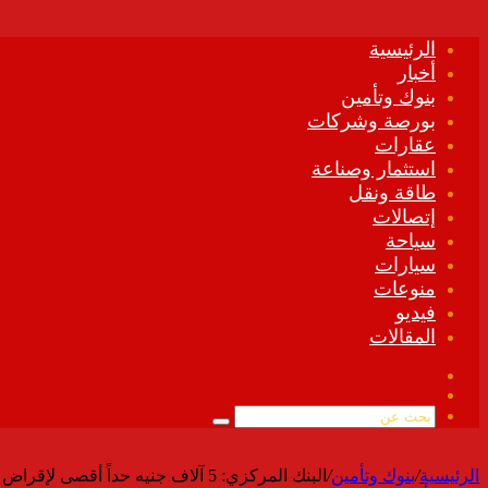
الرئيسية
أخبار
بنوك وتأمين
بورصة وشركات
عقارات
استثمار وصناعة
طاقة ونقل
إتصالات
سياحة
سيارات
منوعات
فيديو
المقالات
فيسبوك
ملخص
الموقع
بحث
RSS
عن
الرئيسية
/
بنوك وتأمين
/
البنك المركزي: 5 آلاف جنيه حداً أقصى لإقراض الأفراد عبر الموبايل و 15 ألفاً للشركات