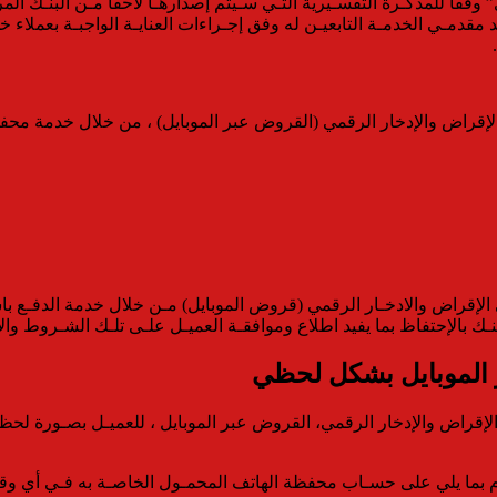
وفقا للمذكـرة التفسـيرية التـي سـيتم إصدارهـا لاحقا مـن البنـك الم
 مقدمـي الخدمـة التابعيـن له وفق إجـراءات العنايـة الواجبـة بعملاء 
راض والإدخار الرقمي (القروض عبر الموبايل) ، من خلال خدمة محفظة 
قراض والادخـار الرقمي (قروض الموبايل) مـن خلال خدمة الدفـع باسـت
نـك بالإحتفاظ بما يفيد اطلاع وموافقـة العميـل علـى تلـك الشـروط وال
 الموبايل بشكل لحظي
قراض والإدخار الرقمي، القروض عبر الموبايل ، للعميـل بصـورة لحظيـة
يـام بما يلي على حسـاب محفظة الهاتف المحمـول الخاصـة به فـي أي و