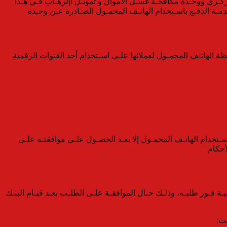
ركـزي ووحـدة مكافحـة غسـل الأموال و تمويـل اإلرهـاب فـي هـذا
خدمـة الدفـع باسـتخدام الهاتـف المحمـول الصـادرة عـن وحـدة
الهاتـف المحمـول لعملائها علـى اسـتخدام أحد القنوات الرقمية
خدام الهاتـف المحمـول إلا بعـد الحصـول علـى موافقتـه علـى
أحكام
 فـور طلبـه، وذلـك حـال الموافقـة علـى الطلـب بعـد قيـام البنـك
قت: