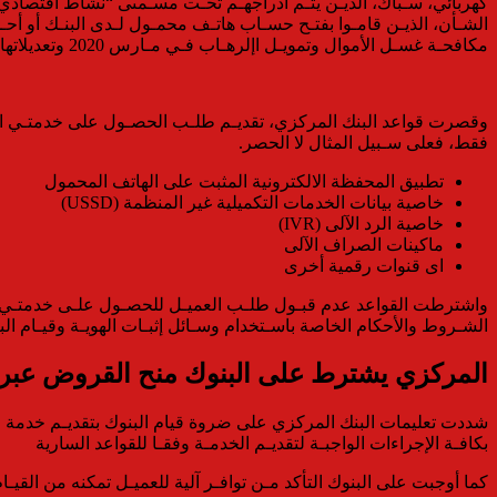
كهربائي، سـباك، الذيـن يتـم ادراجهـم تحـت مسـمىى “نشاط اقتصادي” 
الشـأن، الذيـن قامـوا بفتـح حسـاب هاتـف محمـول لـدى البنـك أو أحـد
مكافحـة غسـل الأموال وتمويـل اإلرهـاب فـي مـارس 2020 وتعديلاتها.
وقصرت قواعد البنك المركزي، تقديـم طلـب الحصـول على خدمتـي الإق
فقط، فعلى سـبيل المثال لا الحصر.
تطبيق المحفظة الالكترونية المثبت على الهاتف المحمول
خاصية بيانات الخدمات التكميلية غير المنظمة (USSD)
خاصية الرد الآلى (IVR)
ماكينات الصراف الآلى
اى قنوات رقمية أخرى
واشترطت القواعد عدم قبـول طلـب العميـل للحصـول علـى خدمتـي الإ
الشـروط والأحكام الخاصة باسـتخدام وسـائل إثبـات الهويـة وقيـام الب
المركزي يشترط على البنوك منح القروض عبر
شددت تعليمات البنك المركزي على ضروة قيام البنوك بتقديـم خدمة الإ
بكافـة الإجراءات الواجبـة لتقديـم الخدمـة وفقـا للقواعد السارية
كما أوجبت على البنوك التأكد مـن توافـر آلية للعميـل تمكنه من الق