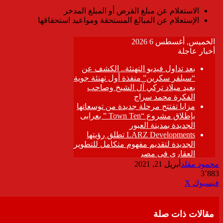
الاستعلام عن مبلغ القرض أو المبلغ المدخر
الإستعلام عن المبالغ المستحقة ومواعيد استحقاقها
محمود مقلد
أبريل 21, 2021
3٬883
ڤايبر
طباعة
تيلقرام
واتساب
مشاركة
فيسبوك
‫X
عبر
البريد
مقالات ذات صلة