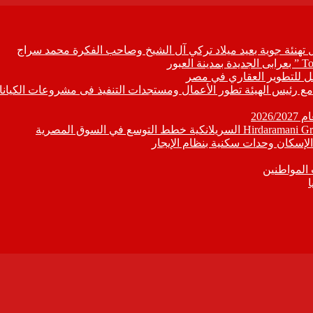
ل تهنئة جوية بعيد ميلاد تركي آل الشيخ وصاحب الفكرة محمد سراج
ابع مع رئيس الهيئة تطور الأعمال ومستجدات التنفيذ فى مشروعات الكيانا
202
إسكان وحدات سكنية بنظام الإيجار
 المواطنين