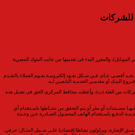
لموبايل)، والمقرر البدء فى تقديمها من جانب البنوك المصرية
ـد أقصـى عـام، فـي شـكل نقـود إلكترونيـة يقـوم العملاء بالتقـدم
وع البنـك أو مقدمـي الخدمـة التابعيـن لـه.
ى للقروض عبر الموبايل بنحو 5 آلاف جنيه للأفراد و 15 ألفا للشركات من الفئة (أ) و 10 آلاف جنيها للشركات من الفئة (ب)، وأعطت محافظ المركزى الحق فى تعديل هذه
يهـا مسـتندات أو مقر أو يتم التحقق من نشـاطها باسـتخدام أي
ء خدمـة الدفـع باسـتخدام الهاتف المحمـول الصـادرة عـن وحـدة
ا سبق الإشارة، ويزاولون نشاطا إقتصاديا علـى سـبيل المثـال: حرفي،