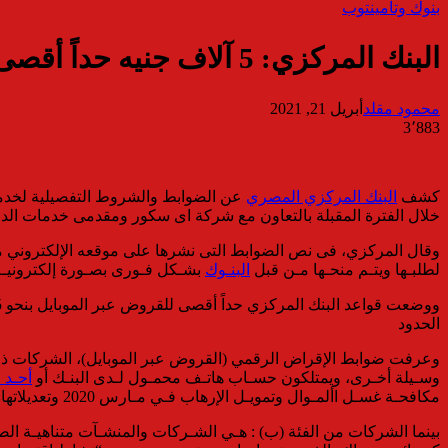
بنوك وتأمين
توب
البنك المركزي: 5 آلاف جنيه حداً أقصى لإقراض الأفراد عبر الموبايل و 15 ألفاً للشركات
محمود مقلد
أبريل 21, 2021
3٬883
كشف
البنك المركزي المصري
عن الضوابط والشروط التفصيلية لخدمة 
خلال الفترة المقبلة بالتعاون مع شركة اى سكور ومقدمى خدمات الد
وقال المركزي، فى نص الضوابط التى نشرها على موقعه الإلكتروني منذ 
لطلبـها ويتـم منحـها مـن قبل
البنـوك
بشـكل فـورى بصـورة إلكترونيـة 
الحدود
وعرفت ضوابط الإقراض الرقمي (القروض عبر الموبايل)، الشركات ذات الف
وسـيلة أخـرى، ويمتلكون حسـاب هاتـف محمـول لـدى البنـك أو
أحـد 
مكافحـة غسـل األمـوال وتمويـل الإرهاب فـي مـارس 2020 وتعديلاتها»
بينما الشركات من الفئة (ب) : هـي الشـركات والمنشـآت متناهيـة الصغ