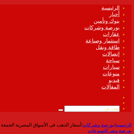
الرئيسية
أخبار
بنوك وتأمين
بورصة وشركات
عقارات
استثمار وصناعة
طاقة ونقل
إتصالات
سياحة
سيارات
منوعات
فيديو
المقالات
فيسبوك
ملخص
الموقع
بحث
RSS
عن
الرئيسية
/
بورصة وشركات
/
أسعار الذهب فى الأسواق المصرية الجمعة 10 أبريل 2026
بورصة وشركات
منوعات