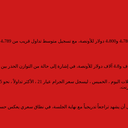
و
وخلال تعاملات اليوم، تحركت الأسعار في نطاق ضيق نسبيًا بين 4،7 آلاف و4،8 آلاف دولار للأونصة، 
رنت.
بل أن يشهد تراجعاً تدريجياً مع نهاية الجلسة، في نطاق سعري يعكس 