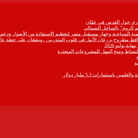
زاري حول القدس في عمّان
م الروم” بالساحل الشمالي
تنمية السياحية وجهاز مستقبل مصر لتعظيم الاستفادة من الأصول ودعم ا
النشاط ومنح المهل للمشروعات المتعثرة
استثمارات 5.3 مليار دولار