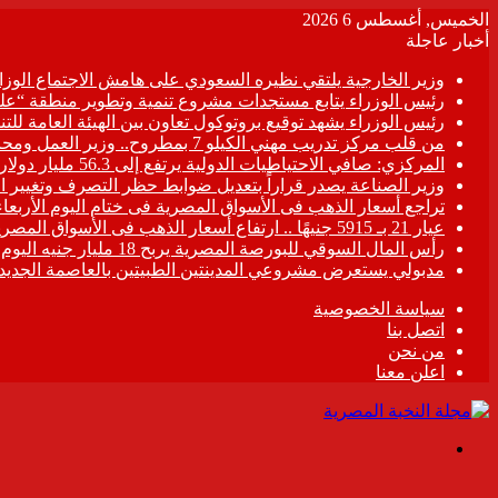
الخميس, أغسطس 6 2026
أخبار عاجلة
وزير الخارجية يلتقي نظيره السعودي على هامش الاجتماع الو
رئيس الوزراء يتابع مستجدات مشروع تنمية وتطوير منطقة “عل
رئيس الوزراء يشهد توقيع بروتوكول تعاون بين الهيئة العامة لل
من قلب مركز تدريب مهني الكيلو 7 بمطروح.. وزير العمل ومحافظ مطروح يزرعان الأمل في قلوب المتدربين ..ويتفقان على خطة عاجلة لتطوير “المركز” وصناعة الكوادر الماهرة..
المركزي: صافي الاحتياطيات الدولية يرتفع إلى 56.3 مليار دولار بنهاية يوليو 2026
وزير الصناعة يصدر قراراً بتعديل ضوابط حظر التصرف وتغيير 
تراجع أسعار الذهب فى الأسواق المصرية فى ختام اليوم الأربعاء
عيار 21 بـ 5915 جنيهًا .. ارتفاع أسعار الذهب فى الأسواق المصرية
رأس المال السوقي للبورصة المصرية يربح 18 مليار جنيه اليوم
مدبولي يستعرض مشروعي المدينتين الطبيتين بالعاصمة الجديدة والعلمين ب
سياسة الخصوصية
اتصل بنا
من نحن
اعلن معنا
القائمة