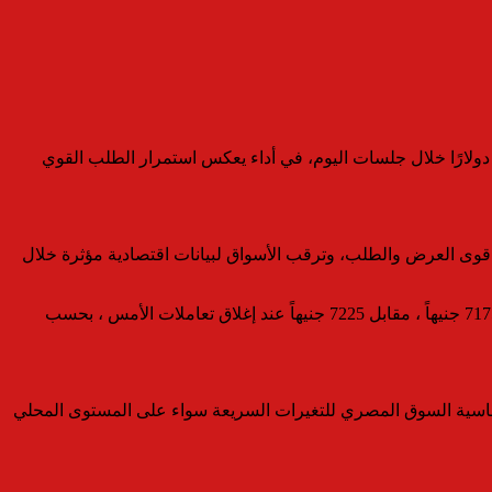
سجل سعر الأونصة من الذهب (Spot Gold) عالميًا نطاقًا يتراوح بين 4،780 و4،800 دولار للأونصة، مع تسجيل متوسط تداول قريب من 4،789 دولارًا خلال جلسات اليوم، في أداء يعكس استمرار الطلب القوي
في إشارة إلى حالة من التوازن الحذر بين قوى العرض والطلب، وترقب الأسواق لبيانات اقتصادية مؤثرة خلال
سجلت أسعار الذهب تراجعاً بقيمة 50 جنيها بالسوق المحلية خلال تعاملات اليوم ، الخميس ، ليسجل سعر الجرام عيار 21 ، الأكثر تداولاً ، نحو 7175 جنيهاً ، مقابل 7225 جنيهاً عند إغلاق تعاملات الأمس ، بحسب
حساسية السوق المصري للتغيرات السريعة سواء على المستوى المحلي