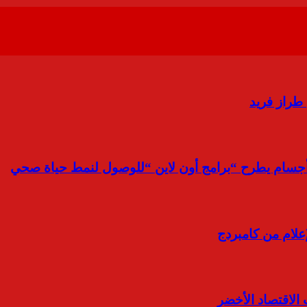
 طراز فريد
أجسام يطرح “برامج أون لاين “للوصول لنمط حياة صحي
علام من كامبردج