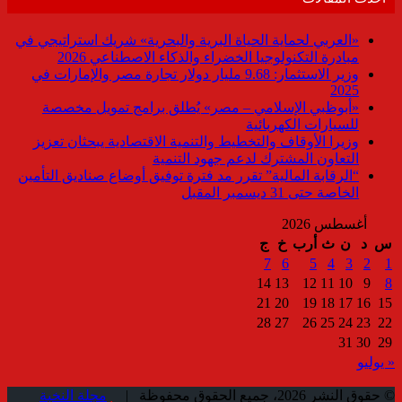
«العربي لحماية الحياة البرية والبحرية» شريك استراتيجي في
مبادرة التكنولوجيا الخضراء والذكاء الاصطناعي 2026
وزير الاستثمار: 9.68 مليار دولار تجارة مصر والإمارات في
2025
«أبوظبي الإسلامي – مصر» يُطلق برامج تمويل مخصصة
للسيارات الكهربائية
وزيرا الأوقاف والتخطيط والتنمية الاقتصادية يبحثان تعزيز
التعاون المشترك لدعم جهود التنمية
“الرقابة المالية” تقرر مد فترة توفيق أوضاع صناديق التأمين
الخاصة حتى 31 ديسمبر المقبل
أغسطس 2026
س
د
ن
ث
أرب
خ
ج
7
6
5
4
3
2
1
14
13
12
11
10
9
8
21
20
19
18
17
16
15
28
27
26
25
24
23
22
31
30
29
« يوليو
© حقوق النشر 2026، جميع الحقوق محفوظة |
مجلة النخبة