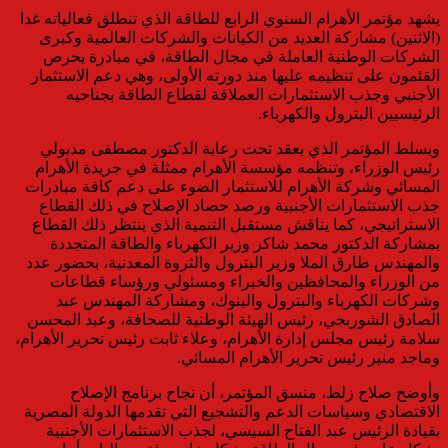
يشهد مؤتمر الأهرام السنوي الرابع للطاقة الذي تنطلق فعالياته غدا
(الاثنين) مشاركة العديد من الكيانات والشركات العالمية وكبرى
الشركات الوطنية العاملة في مجال الطاقة، في مبادرة يحرص
القئمون على تنظيمه عليها منذ دورته الأولى، وهي دعم الاستثمار
الأجنبي وجذب الاستثمارات العملاقة لقطاع الطاقة بجناحيه
الرئيسيين البترول والكهرباء.
ويسلط المؤتمر الذي يعقد تحت رعاية الدكتور مصطفى مدبولي
رئيس الوزراء، وتنظمه مؤسسة الأهرام ممثلة في جريدة الأهرام
المسائي وشركة الأهرام للاستثمار الضوء على دعم كافة مبادرات
جذب الاستثمارات الأجنبية ورصد حصاد الإصلاح في ذلك القطاع
الاستراتيجي، كما يناقش مستقبل التنمية الذي ينتظر ذلك القطاع
بمشاركة الدكتور محمد شاكر وزير الكهرباء والطاقة المتجددة
والمهندس طارق الملا وزير البترول والثروة المعدنية، بحضور عدد
من الوزراء والمحافظين والخبراء ومسئولي ورؤساء قطاعات
وشركات الكهرباء والبترول والبنوك، ومشاركة المهندس عبد
الصادق الشوربجي، رئيس الهيئة الوطنية للصحافة، وعبد المحسن
سلامة رئيس مجلس إدارة الأهرام، وعلاء ثابت رئيس تحرير الأهرام،
وماجد منير رئيس تحرير الأهرام المسائي.
وأوضح صلاح زلط، منسق المؤتمر، أن نجاح برنامج الإصلاح
الاقتصادي وسياسات الدعم والتشجيع التي تقدمها الدولة المصرية
بقيادة الرئيس عبد الفتاح السيسي، لجذب الاستثمارات الأجنبية