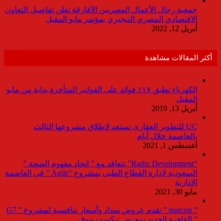
جمعية رجال الأعمال المصريين الأفارقة تعلن تفاصيل التعاون
الاقتصادي المصري النيجيري بمؤتمر مايو المقبل
أبريل 12, 2022
أكثر المقالات مشاهدة
الكهرباء تطبق ١٧٪ فوائد على الفواتير المتأخرة بداية من مايو
المقبل
أبريل 13, 2019
UC للتطوير العقارى تستعد لاطلاق مشروعها الثالث
بالعاصمة خلال أيام
أغسطس 1, 2021
“Radix Development” تتعاقد مع ” اتحاد مفهوم الصحة ”
السعودية لإدارة القطاع الطبى بمشروع “Agile ” فى العاصمة
الإدارية
مايو 30, 2021
” marcon ” تقدم عروض سداد وأسعار تنافسية لمشروع ” G7
” القاهرة الجديد بمعرض نيكست موف