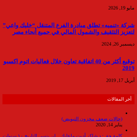
مايو 19, 2026
شركة «تنميه» تطلق مبادرة الفرع المتنقل “خليك واعي”
لتعزيز التثقيف والشمول المالي في جميع أنحاء مصر
ديسمبر 26, 2024
توقيع أكثر من 40 اتفاقية تعاون خلال فعاليات اتوم اكسبو
2019
أبريل 17, 2019
أخر المقالات
(حالات ضعف مخزون التبويض)
يناير 14, 2020
كلمة حق : د.شاكر أديت ماعليك .. لن ينسى التاريخ ١٠ سنوات