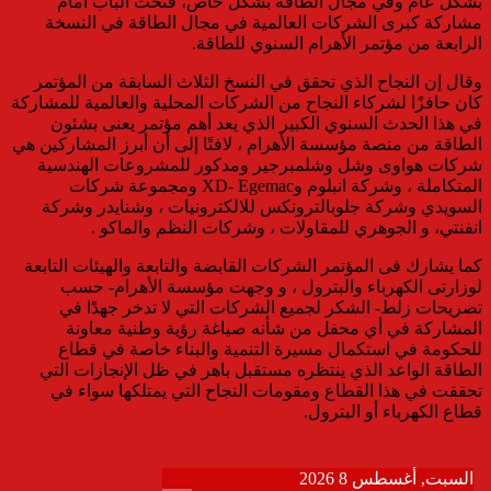
بشكل عام وفي مجال الطاقة بشكل خاص، فتحت الباب أمام
مشاركة كبرى الشركات العالمية في مجال الطاقة في النسخة
الرابعة من مؤتمر الأهرام السنوي للطاقة.
وقال إن النجاح الذي تحقق في النسخ الثلاث السابقة من المؤتمر
كان حافزًا لشركاء النجاح من الشركات المحلية والعالمية للمشاركة
في هذا الحدث السنوي الكبير الذي يعد أهم مؤتمر يعنى بشئون
الطاقة من منصة مؤسسة الأهرام ، لافتًا إلى أن أبرز المشاركين هي
شركات هواوى وشل وشلمبرجير ومدكور للمشروعات الهندسية
المتكاملة ، وشركة انبلوم وXD- Egemac ومجموعة شركات
السويدي وشركة جلوبالترونكس للالكترونيات ، وشنايدر وشركة
انفنتي، و الجوهري للمقاولات ، وشركات النظم والماكو .
كما يشارك فى المؤتمر الشركات القابضة والتابعة والهيئات التابعة
لوزارتى الكهرباء والبترول ، و وجهت مؤسسة الأهرام- حسب
تصريحات زلط- الشكر لجميع الشركات التي لا تدخر جهدًا في
المشاركة في أي محفل من شأنه صياغة رؤية وطنية معاونة
للحكومة في استكمال مسيرة التنمية والبناء خاصة في قطاع
الطاقة الواعد الذي ينتظره مستقبل باهر في ظل الإنجازات التي
تحققت في هذا القطاع ومقومات النجاح التي يمتلكها سواء في
قطاع الكهرباء أو البترول.