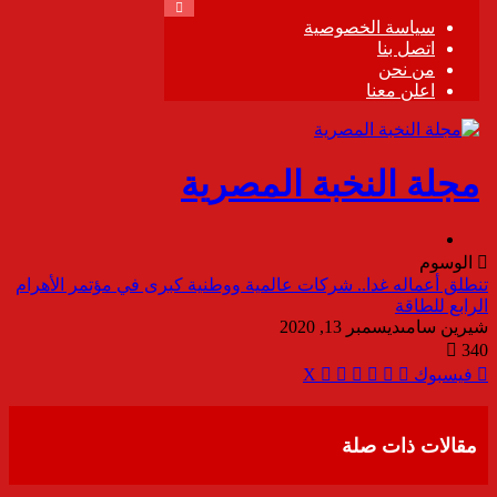
الوسوم
تنطلق أعماله غدا.. شركات عالمية ووطنية كبرى في مؤتمر الأهرام
الرابع للطاقة
شيرين سامى
ديسمبر 13, 2020
340
ڤايبر
مشاركة
تيلقرام
واتساب
طباعة
فيسبوك
‫X
عبر
البريد
مقالات ذات صلة