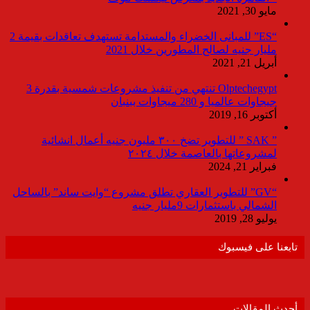
مايو 30, 2021
“ES” للمبانى الخضراء والمستدامة تستهدف تعاقدات بقيمة 2
مليار جنيه لصالح المطورين خلال 2021
أبريل 21, 2021
Olptechegypt تنتهي من تنفيذ مشروعات شمسية بقدرة 3
جيجاوات عالميا و 280 ميجاوات ببنبان
أكتوبر 16, 2019
” SAK ” للتطوير تضخ ٣٠٠ مليون جنيه أعمال انشائية
لمشروعاتها بالعاصمة خلال ٢٠٢٤
فبراير 21, 2024
“GV” للتطوير العقاري تطلق مشروع “وايت ساند” بالساحل
الشمالي باستثمارات 9مليار جنيه
يوليو 28, 2019
تابعنا على فيسبوك
أحدث المقالات