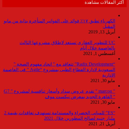
أكثر المقالات مشاهدة
الكهرباء تطبق ١٧٪ فوائد على الفواتير المتأخرة بداية من مايو
المقبل
أبريل 13, 2019
UC للتطوير العقارى تستعد لاطلاق مشروعها الثالث
بالعاصمة خلال أيام
أغسطس 1, 2021
“Radix Development” تتعاقد مع ” اتحاد مفهوم الصحة ”
السعودية لإدارة القطاع الطبى بمشروع “Agile ” فى العاصمة
الإدارية
مايو 30, 2021
” marcon ” تقدم عروض سداد وأسعار تنافسية لمشروع ” G7
” القاهرة الجديد بمعرض نيكست موف
مايو 30, 2021
“ES” للمبانى الخضراء والمستدامة تستهدف تعاقدات بقيمة 2
مليار جنيه لصالح المطورين خلال 2021
أبريل 21, 2021