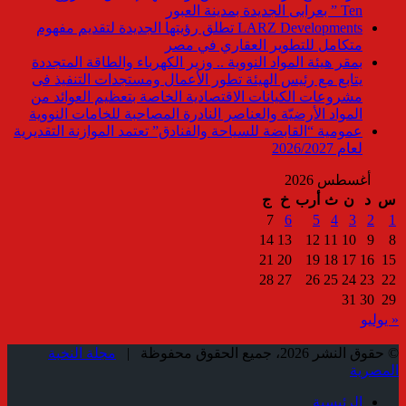
Ten ” بعرابى الجديدة بمدينة العبور
LARZ Developments تطلق رؤيتها الجديدة لتقديم مفهوم
متكامل للتطوير العقاري في مصر
بمقر هيئة المواد النووية .. وزير الكهرباء والطاقة المتجددة
يتابع مع رئيس الهيئة تطور الأعمال ومستجدات التنفيذ فى
مشروعات الكيانات الاقتصادية الخاصة بتعظيم العوائد من
المواد الأرضيّة والعناصر النادرة المصاحبة للخامات النووية
عمومية “القابضة للسياحة والفنادق” تعتمد الموازنة التقديرية
لعام 2026/2027
أغسطس 2026
س
د
ن
ث
أرب
خ
ج
7
6
5
4
3
2
1
14
13
12
11
10
9
8
21
20
19
18
17
16
15
28
27
26
25
24
23
22
31
30
29
« يوليو
© حقوق النشر 2026، جميع الحقوق محفوظة |
مجلة النخبة
المصرية
الرئيسية