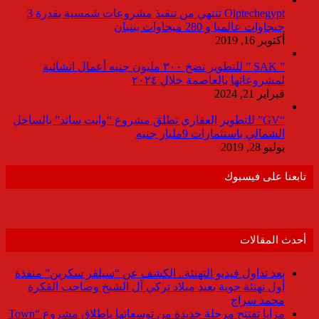
Olptechegypt تنتهي من تنفيذ مشروعات شمسية بقدرة 3
جيجاوات عالميا و 280 ميجاوات ببنبان
أكتوبر 16, 2019
” SAK ” للتطوير تضخ ٣٠٠ مليون جنيه أعمال انشائية
لمشروعاتها بالعاصمة خلال ٢٠٢٤
فبراير 21, 2024
“GV” للتطوير العقاري تطلق مشروع “وايت ساند” بالساحل
الشمالي باستثمارات 9مليار جنيه
يوليو 28, 2019
تابعنا على فيسبوك
أحدث المقالات
بعد تداول فيديو التهنئة.. الكشف عن “سيلفر سكرين” منفذة
أول تهنئة جوية بعيد ميلاد تركي آل الشيخ وصاحب الفكرة
محمد سراج
مزايا تفتتح مرحلة جديدة من توسعاتها بإطلاق مشروع “Town