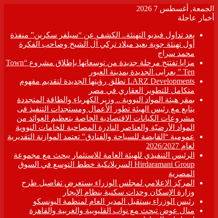
الجمعة, أغسطس 7 2026
أخبار عاجلة
بعد تداول فيديو التهنئة.. الكشف عن “سيلفر سكرين” منفذة
أول تهنئة جوية بعيد ميلاد تركي آل الشيخ وصاحب الفكرة
محمد سراج
مزايا تفتتح مرحلة جديدة من توسعاتها بإطلاق مشروع “Town
Ten ” بعرابى الجديدة بمدينة العبور
LARZ Developments تطلق رؤيتها الجديدة لتقديم مفهوم
متكامل للتطوير العقاري في مصر
بمقر هيئة المواد النووية .. وزير الكهرباء والطاقة المتجددة
يتابع مع رئيس الهيئة تطور الأعمال ومستجدات التنفيذ فى
مشروعات الكيانات الاقتصادية الخاصة بتعظيم العوائد من
المواد الأرضيّة والعناصر النادرة المصاحبة للخامات النووية
عمومية “القابضة للسياحة والفنادق” تعتمد الموازنة التقديرية
لعام 2026/2027
الرئيس التنفيذي للهيئة العامة للاستثمار يبحث مع مجموعة
Hirdaramani Group السريلانكية خطط التوسع في السوق
المصرية
المركز الإعلامي لمجلس الوزراء يستعرض تفاصيل طرح
وزارة الإسكان وحدات سكنية بنظام الإيجار
رئيس الوزراء يستقبل المدير العام لمنظمة اليونسكو
منال عوض تبحث مع نواب القليوبية والغربية والقاهرة