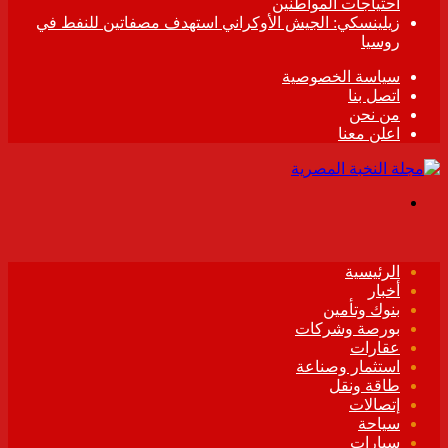
احتياجات المواطنين
زيلينسكي: الجيش الأوكراني استهدف مصفاتين للنفط في
روسيا
سياسة الخصوصية
اتصل بنا
من نحن
اعلن معنا
القائمة
الرئيسية
أخبار
بنوك وتأمين
بورصة وشركات
عقارات
استثمار وصناعة
طاقة ونقل
إتصالات
سياحة
سيارات