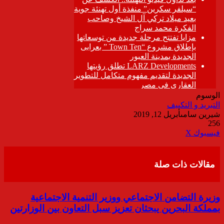
الوسوم
التبريد و التكييف
شيرين سامى
أبريل 12, 2019
256
ڤايبر
طباعة
تيلقرام
واتساب
مشاركة
فيسبوك
‫X
عبر
البريد
مقالات ذات صلة
وزيرة التضامن الاجتماعي ووزير التنمية الاجتماعية
بمملكة البحرين يبحثان تعزيز سبل التعاون بين الوزارتين