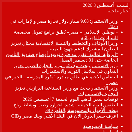
السبت, أغسطس 8 2026
أخبار عاجلة
وزير الاستثمار: 9.68 مليار دولار تجارة مصر والإمارات في
2025
«أبوظبي الإسلامي – مصر» يُطلق برامج تمويل مخصصة
للسيارات الكهربائية
وزيرا الأوقاف والتخطيط والتنمية الاقتصادية يبحثان تعزيز
التعاون المشترك لدعم جهود التنمية
“الرقابة المالية” تقرر مد فترة توفيق أوضاع صناديق التأمين
الخاصة حتى 31 ديسمبر المقبل
وزير الاستثمار يبحث مع نائب وزير التجارة الصيني تعزيز
التعاون في سلاسل التوريد والاستثمارات
التضامن الاجتماعي تطلق مبادرة “بكرة المدرسة .. الخير في
مصر”
وزير الاستثمار يبحث مع وزير الصناعية البرازيلي تعزيز
التجارة والاستثمارات
توقعات سعر الذهب اليوم الجمعة 7 أغسطس 2026
الطقس اليوم الجمعة.. شديد الحرارة رطب ونشاط رياح
يلطف الأجواء والمحسوسة بالقاهرة 38
اعرف سعر الدولار الآن في البنك الأهلي وبنك مصر وCIB
سياسة الخصوصية
اتصل بنا