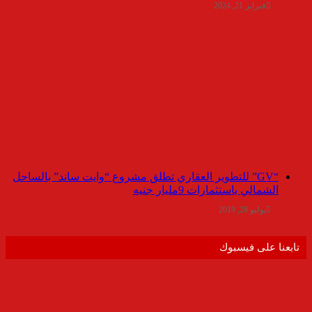
فبراير 21, 2024
“GV” للتطوير العقاري تطلق مشروع “وايت ساند” بالساحل
الشمالي باستثمارات 9مليار جنيه
يوليو 28, 2019
تابعنا على فيسبوك