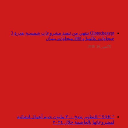
Olptechegypt تنتهي من تنفيذ مشروعات شمسية بقدرة 3
جيجاوات عالميا و 280 ميجاوات ببنبان
أكتوبر 16, 2019
” SAK ” للتطوير تضخ ٣٠٠ مليون جنيه أعمال انشائية
لمشروعاتها بالعاصمة خلال ٢٠٢٤