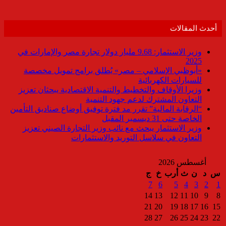
أحدث المقالات
وزير الاستثمار: 9.68 مليار دولار تجارة مصر والإمارات في
2025
«أبوظبي الإسلامي – مصر» يُطلق برامج تمويل مخصصة
للسيارات الكهربائية
وزيرا الأوقاف والتخطيط والتنمية الاقتصادية يبحثان تعزيز
التعاون المشترك لدعم جهود التنمية
“الرقابة المالية” تقرر مد فترة توفيق أوضاع صناديق التأمين
الخاصة حتى 31 ديسمبر المقبل
وزير الاستثمار يبحث مع نائب وزير التجارة الصيني تعزيز
التعاون في سلاسل التوريد والاستثمارات
أغسطس 2026
س
د
ن
ث
أرب
خ
ج
7
6
5
4
3
2
1
14
13
12
11
10
9
8
21
20
19
18
17
16
15
28
27
26
25
24
23
22