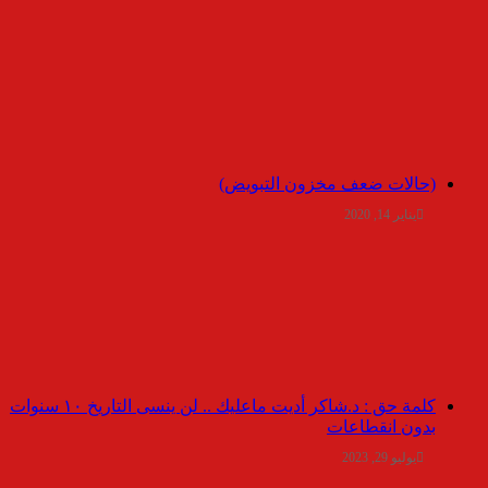
(حالات ضعف مخزون التبويض)
يناير 14, 2020
كلمة حق : د.شاكر أديت ماعليك .. لن ينسى التاريخ ١٠ سنوات
بدون انقطاعات
يوليو 29, 2023