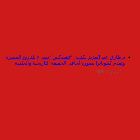
د.طارق عبد العزيز يكتب : “نتفليكس” تسىء للتاريخ المصرى
وتقدم كيلوباترا بصورة تُجافي الحقيقة التاريخية والعلمية
أكتوبر 20, 2025