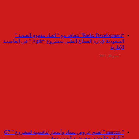
“Radix Development” تتعاقد مع ” اتحاد مفهوم الصحة ”
السعودية لإدارة القطاع الطبى بمشروع “Agile ” فى العاصمة
الإدارية
مايو 30, 2021
” marcon ” تقدم عروض سداد وأسعار تنافسية لمشروع ” G7
” القاهرة الجديد بمعرض نيكست موف