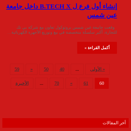
إنشاء أول فرع ل B.TECH X داخل جامعة
عين شمس
وقعت جامعة عين شمس بروتوكول تعاون مع شركة بي تك
للتجارة، أكبر سلسلة متخصصة في بيع وتوزيع الأجهزة الكهربائية…
أكمل القراءة »
« الأولى
...
40
50
«
59
60
61
»
70
...
الأخيرة
أخر المقالات