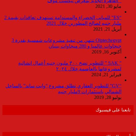
” القاهرة الجديد بمعرض نيكست موف
مايو 30, 2021
“ES” للمبانى الخضراء والمستدامة تستهدف تعاقدات بقيمة 2
مليار جنيه لصالح المطورين خلال 2021
أبريل 21, 2021
Olptechegypt تنتهي من تنفيذ مشروعات شمسية بقدرة 3
جيجاوات عالميا و 280 ميجاوات ببنبان
أكتوبر 16, 2019
” SAK ” للتطوير تضخ ٣٠٠ مليون جنيه أعمال انشائية
لمشروعاتها بالعاصمة خلال ٢٠٢٤
فبراير 21, 2024
“GV” للتطوير العقاري تطلق مشروع “وايت ساند” بالساحل
الشمالي باستثمارات 9مليار جنيه
يوليو 28, 2019
تابعنا على فيسبوك