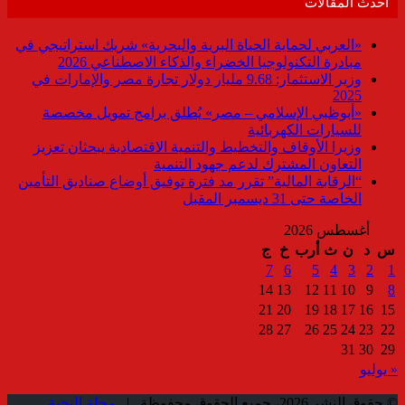
أحدث المقالات
«العربي لحماية الحياة البرية والبحرية» شريك استراتيجي في
مبادرة التكنولوجيا الخضراء والذكاء الاصطناعي 2026
وزير الاستثمار: 9.68 مليار دولار تجارة مصر والإمارات في
2025
«أبوظبي الإسلامي – مصر» يُطلق برامج تمويل مخصصة
للسيارات الكهربائية
وزيرا الأوقاف والتخطيط والتنمية الاقتصادية يبحثان تعزيز
التعاون المشترك لدعم جهود التنمية
“الرقابة المالية” تقرر مد فترة توفيق أوضاع صناديق التأمين
الخاصة حتى 31 ديسمبر المقبل
أغسطس 2026
س
د
ن
ث
أرب
خ
ج
7
6
5
4
3
2
1
14
13
12
11
10
9
8
21
20
19
18
17
16
15
28
27
26
25
24
23
22
31
30
29
« يوليو
© حقوق النشر 2026، جميع الحقوق محفوظة |
مجلة النخبة