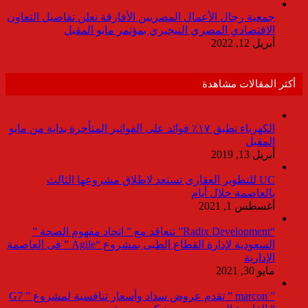
جمعية رجال الأعمال المصريين الأفارقة تعلن تفاصيل التعاون
الاقتصادي المصري النيجيري بمؤتمر مايو المقبل
أبريل 12, 2022
أكثر المقالات مشاهدة
الكهرباء تطبق ١٧٪ فوائد على الفواتير المتأخرة بداية من مايو
المقبل
أبريل 13, 2019
UC للتطوير العقارى تستعد لاطلاق مشروعها الثالث
بالعاصمة خلال أيام
أغسطس 1, 2021
“Radix Development” تتعاقد مع ” اتحاد مفهوم الصحة ”
السعودية لإدارة القطاع الطبى بمشروع “Agile ” فى العاصمة
الإدارية
مايو 30, 2021
” marcon ” تقدم عروض سداد وأسعار تنافسية لمشروع ” G7