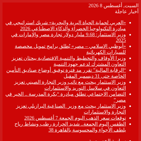
السبت, أغسطس 8 2026
أخبار عاجلة
«العربي لحماية الحياة البرية والبحرية» شريك استراتيجي في
مبادرة التكنولوجيا الخضراء والذكاء الاصطناعي 2026
وزير الاستثمار: 9.68 مليار دولار تجارة مصر والإمارات في
2025
«أبوظبي الإسلامي – مصر» يُطلق برامج تمويل مخصصة
للسيارات الكهربائية
وزيرا الأوقاف والتخطيط والتنمية الاقتصادية يبحثان تعزيز
التعاون المشترك لدعم جهود التنمية
“الرقابة المالية” تقرر مد فترة توفيق أوضاع صناديق التأمين
الخاصة حتى 31 ديسمبر المقبل
وزير الاستثمار يبحث مع نائب وزير التجارة الصيني تعزيز
التعاون في سلاسل التوريد والاستثمارات
التضامن الاجتماعي تطلق مبادرة “بكرة المدرسة .. الخير في
مصر”
وزير الاستثمار يبحث مع وزير الصناعية البرازيلي تعزيز
التجارة والاستثمارات
توقعات سعر الذهب اليوم الجمعة 7 أغسطس 2026
الطقس اليوم الجمعة.. شديد الحرارة رطب ونشاط رياح
يلطف الأجواء والمحسوسة بالقاهرة 38
سياسة الخصوصية