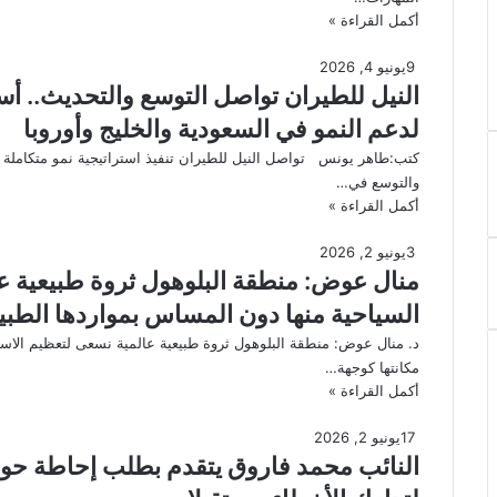
أكمل القراءة »
9
يونيو 4, 2026
النيل للطيران تواصل التوسع والتحديث.. 
لدعم النمو في السعودية والخليج وأوروبا
كتب:طاهر يونس تواصل النيل للطيران تنفيذ استراتيجية نمو متكاملة
والتوسع في…
أكمل القراءة »
3
يونيو 2, 2026
منال عوض: منطقة البلوهول ثروة طبيعية ع
السياحية منها دون المساس بمواردها الطبي
د. منال عوض: منطقة البلوهول ثروة طبيعية عالمية نسعى لتعظيم الاستف
مكانتها كوجهة…
أكمل القراءة »
17
يونيو 2, 2026
النائب محمد فاروق يتقدم بطلب إحاطة حو