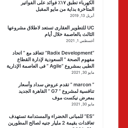
الكهرباء تطبق ١٧٪ فوائد على الفواتير
المتأخرة بداية من مايو المقبل
أبريل 13, 2019
UC للتطوير العقارى تستعد لاطلاق مشروعها
الثالث بالعاصمة خلال أيام
أغسطس 1, 2021
“Radix Development” تتعاقد مع ” اتحاد
مفهوم الصحة ” السعودية لإدارة القطاع
الطبى بمشروع “Agile ” فى العاصمة الإدارية
مايو 30, 2021
” marcon ” تقدم عروض سداد وأسعار
تنافسية لمشروع ” G7 ” القاهرة الجديد
بمعرض نيكست موف
مايو 30, 2021
“ES” للمبانى الخضراء والمستدامة تستهدف
تعاقدات بقيمة 2 مليار جنيه لصالح المطورين