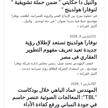
والنيل دا حكايتي ” ضمن حملة تشويقية ”
لنوفارا هولدينج “
في خطوة تمزج بين الإبداع الفني والرؤية العمرانية، أطلقت نوفارا
هولدينج عملا فنيا جديدا بعنوان ” في حتة لوحدى.. والنيل…
أكمل القراءة »
222
مارس 6, 2026
نوفارا هولدينج تستعد لإطلاق رؤية
جديدة تعيد تعريف مفهوم التطوير
العقاري فى مصر
كشف المهندس محمد شبل، رئيس مجلس إدارة شركة نوفارا
هولدينج ، عن استعداد الشركة لإطلاق رؤية عمرانية جديدة…
أكمل القراءة »
197
مارس 1, 2026
المهندس عماد الباهي خلال بودكاست
“TBL”: المعالجات الصوتية عنصر حاسم
في جودة المباني ورفع كفاءة الأداء