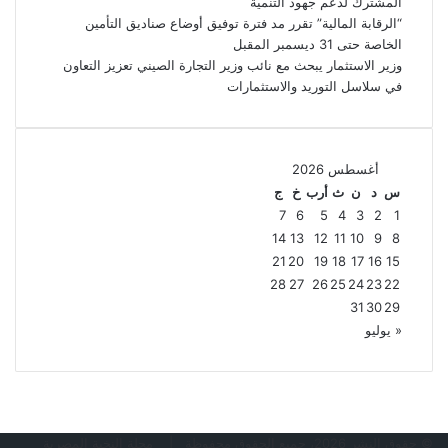
المشترك لدعم جهود التنمية
“الرقابة المالية” تقرر مد فترة توفيق أوضاع صناديق التأمين
الخاصة حتى 31 ديسمبر المقبل
وزير الاستثمار يبحث مع نائب وزير التجارة الصيني تعزيز التعاون
في سلاسل التوريد والاستثمارات
أغسطس 2026
س
د
ن
ث
أرب
خ
ج
7
6
5
4
3
2
1
14
13
12
11
10
9
8
21
20
19
18
17
16
15
28
27
26
25
24
23
22
31
30
29
« يوليو
© حقوق النشر 2026، جميع الحقوق محفوظة |
مجلة النخبة المصرية