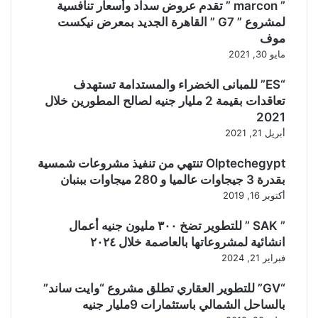
” marcon ” تقدم عروض سداد وأسعار تنافسية
لمشروع ” G7 ” القاهرة الجديد بمعرض نيكست
موف
مايو 30, 2021
“ES” للمبانى الخضراء والمستدامة تستهدف
تعاقدات بقيمة 2 مليار جنيه لصالح المطورين خلال
2021
أبريل 21, 2021
Olptechegypt تنتهي من تنفيذ مشروعات شمسية
بقدرة 3 جيجاوات عالميا و 280 ميجاوات ببنبان
أكتوبر 16, 2019
” SAK ” للتطوير تضخ ٣٠٠ مليون جنيه أعمال
انشائية لمشروعاتها بالعاصمة خلال ٢٠٢٤
فبراير 21, 2024
“GV” للتطوير العقاري تطلق مشروع “وايت ساند”
بالساحل الشمالي باستثمارات 9مليار جنيه