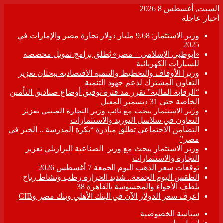
السبت, أغسطس 8 2026
أخبار عاجلة
وزير الاستثمار: 9.68 مليار دولار تجارة مصر والإمارات في
2025
«أبوظبي الإسلامي – مصر» يُطلق برامج تمويل مخصصة
للسيارات الكهربائية
وزيرا الأوقاف والتخطيط والتنمية الاقتصادية يبحثان تعزيز
التعاون المشترك لدعم جهود التنمية
“الرقابة المالية” تقرر مد فترة توفيق أوضاع صناديق التأمين
الخاصة حتى 31 ديسمبر المقبل
وزير الاستثمار يبحث مع نائب وزير التجارة الصيني تعزيز
التعاون في سلاسل التوريد والاستثمارات
التضامن الاجتماعي تطلق مبادرة “بكرة المدرسة .. الخير في
مصر”
وزير الاستثمار يبحث مع وزير الصناعية البرازيلي تعزيز
التجارة والاستثمارات
توقعات سعر الذهب اليوم الجمعة 7 أغسطس 2026
الطقس اليوم الجمعة.. شديد الحرارة رطب ونشاط رياح
يلطف الأجواء والمحسوسة بالقاهرة 38
اعرف سعر الدولار الآن في البنك الأهلي وبنك مصر وCIB
سياسة الخصوصية
اتصل بنا