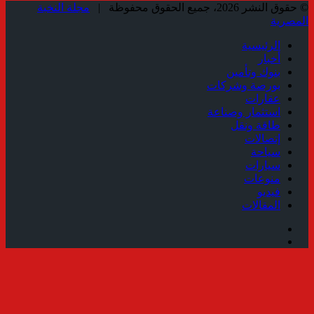
© حقوق النشر 2026، جميع الحقوق محفوظة |
مجلة النخبة
المصرية
الرئيسية
أخبار
بنوك وتأمين
بورصة وشركات
عقارات
استثمار وصناعة
طاقة ونقل
إتصالات
سياحة
سيارات
منوعات
فيديو
المقالات
فيسبوك
ملخص
الموقع
زر
RSS
الذهاب
إلى
الأعلى