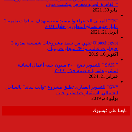
” القاهرة الجديد بمعرض نيكست موف
مايو 30, 2021
“ES” للمبانى الخضراء والمستدامة تستهدف تعاقدات بقيمة 2
مليار جنيه لصالح المطورين خلال 2021
أبريل 21, 2021
Olptechegypt تنتهي من تنفيذ مشروعات شمسية بقدرة 3
جيجاوات عالميا و 280 ميجاوات ببنبان
أكتوبر 16, 2019
” SAK ” للتطوير تضخ ٣٠٠ مليون جنيه أعمال انشائية
لمشروعاتها بالعاصمة خلال ٢٠٢٤
فبراير 21, 2024
“GV” للتطوير العقاري تطلق مشروع “وايت ساند” بالساحل
الشمالي باستثمارات 9مليار جنيه
يوليو 28, 2019
تابعنا على فيسبوك