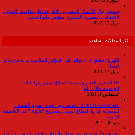
أكتوبر 20, 2025
جمعية رجال الأعمال المصريين الأفارقة تعلن تفاصيل التعاون
الاقتصادي المصري النيجيري بمؤتمر مايو المقبل
أبريل 12, 2022
أكثر المقالات مشاهدة
الكهرباء تطبق ١٧٪ فوائد على الفواتير المتأخرة بداية من مايو
المقبل
أبريل 13, 2019
UC للتطوير العقارى تستعد لاطلاق مشروعها الثالث
بالعاصمة خلال أيام
أغسطس 1, 2021
“Radix Development” تتعاقد مع ” اتحاد مفهوم الصحة ”
السعودية لإدارة القطاع الطبى بمشروع “Agile ” فى العاصمة
الإدارية
مايو 30, 2021
” marcon ” تقدم عروض سداد وأسعار تنافسية لمشروع ” G7