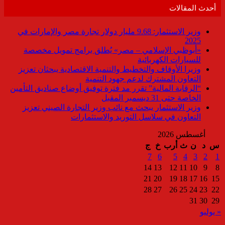
أحدث المقالات
وزير الاستثمار: 9.68 مليار دولار تجارة مصر والإمارات في
2025
«أبوظبي الإسلامي – مصر» يُطلق برامج تمويل مخصصة
للسيارات الكهربائية
وزيرا الأوقاف والتخطيط والتنمية الاقتصادية يبحثان تعزيز
التعاون المشترك لدعم جهود التنمية
“الرقابة المالية” تقرر مد فترة توفيق أوضاع صناديق التأمين
الخاصة حتى 31 ديسمبر المقبل
وزير الاستثمار يبحث مع نائب وزير التجارة الصيني تعزيز
التعاون في سلاسل التوريد والاستثمارات
أغسطس 2026
س
د
ن
ث
أرب
خ
ج
7
6
5
4
3
2
1
14
13
12
11
10
9
8
21
20
19
18
17
16
15
28
27
26
25
24
23
22
31
30
29
« يوليو