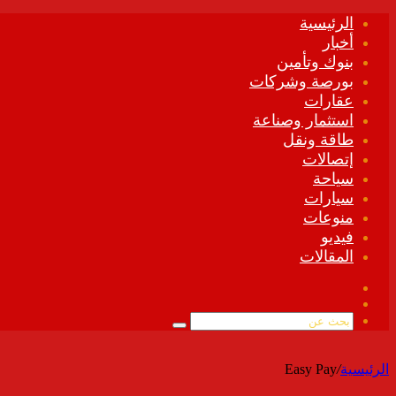
الرئيسية
أخبار
بنوك وتأمين
بورصة وشركات
عقارات
استثمار وصناعة
طاقة ونقل
إتصالات
سياحة
سيارات
منوعات
فيديو
المقالات
فيسبوك
ملخص
الموقع
بحث
RSS
عن
الرئيسية
/
Easy Pay