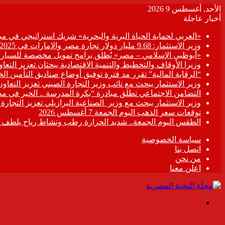
الأحد, أغسطس 9 2026
أخبار عاجلة
«العربي لحماية الحياة البرية والبحرية» شريك استراتيجي في مبادر
وزير الاستثمار: 9.68 مليار دولار تجارة مصر والإمارات في 2025
«أبوظبي الإسلامي – مصر» يُطلق برامج تمويل مخصصة للسيارات
وزيرا الأوقاف والتخطيط والتنمية الاقتصادية يبحثان تعزيز التع
“الرقابة المالية” تقرر مد فترة توفيق أوضاع صناديق التأمين الخاصة حتى 31 د
وزير الاستثمار يبحث مع نائب وزير التجارة الصيني تعزيز التعا
التضامن الاجتماعي تطلق مبادرة “بكرة المدرسة .. الخير في م
وزير الاستثمار يبحث مع وزير الصناعية البرازيلي تعزيز التجارة
توقعات سعر الذهب اليوم الجمعة 7 أغسطس 2026
الطقس اليوم الجمعة.. شديد الحرارة رطب ونشاط رياح يلطف الأ
سياسة الخصوصية
اتصل بنا
من نحن
اعلن معنا
القائمة