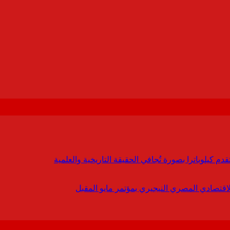
 كيلوباترا بصورة تُجافي الحقيقة التاريخية والعلمية
لاقتصادي المصري النيجيري بمؤتمر مايو المقبل