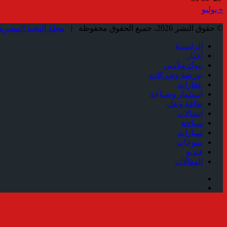
« يوليو
© حقوق النشر 2026، جميع الحقوق محفوظة |
مجلة النخبة المصرية
الرئيسية
أخبار
بنوك وتأمين
بورصة وشركات
عقارات
استثمار وصناعة
طاقة ونقل
إتصالات
سياحة
سيارات
منوعات
فيديو
المقالات
فيسبوك
ملخص
الموقع
زر
RSS
الذهاب
إلى