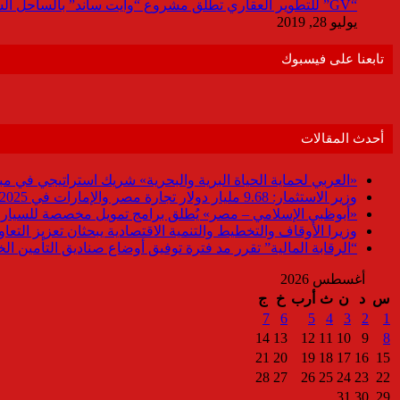
“GV” للتطوير العقاري تطلق مشروع “وايت ساند” بالساحل الشمالي باستثمارات 9مليار جنيه
يوليو 28, 2019
تابعنا على فيسبوك
أحدث المقالات
«العربي لحماية الحياة البرية والبحرية» شريك استراتيجي في مبادر
وزير الاستثمار: 9.68 مليار دولار تجارة مصر والإمارات في 2025
«أبوظبي الإسلامي – مصر» يُطلق برامج تمويل مخصصة للسيارات
وزيرا الأوقاف والتخطيط والتنمية الاقتصادية يبحثان تعزيز التع
“الرقابة المالية” تقرر مد فترة توفيق أوضاع صناديق التأمين الخاصة حتى 31 د
أغسطس 2026
س
د
ن
ث
أرب
خ
ج
7
6
5
4
3
2
1
14
13
12
11
10
9
8
21
20
19
18
17
16
15
28
27
26
25
24
23
22
31
30
29