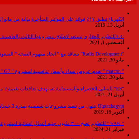
الكهرباء تطبق ١٧٪ فوائد على الفواتير المتأخرة بداية من مايو المقبل
أبريل 13, 2019
UC للتطوير العقارى تستعد لاطلاق مشروعها الثالث بالعاصمة خلال أيام
أغسطس 1, 2021
“Radix Development” تتعاقد مع ” اتحاد مفهوم الصحة ” السعودية لإدارة القطاع الطبى بمشروع “Agile ” فى العاصمة الإدارية
مايو 30, 2021
” marcon ” تقدم عروض سداد وأسعار تنافسية لمشروع ” G7 ” القاهرة الجديد بمعرض نيكست موف
مايو 30, 2021
“ES” للمبانى الخضراء والمستدامة تستهدف تعاقدات بقيمة 2 مليار جنيه لصالح المطورين خلال 2021
أبريل 21, 2021
Olptechegypt تنتهي من تنفيذ مشروعات شمسية بقدرة 3 جيجاوات عالميا و 280 ميجاوات ببنبان
أكتوبر 16, 2019
” SAK ” للتطوير تضخ ٣٠٠ مليون جنيه أعمال انشائية لمشروعاتها بالعاصمة خلال ٢٠٢٤
فبراير 21, 2024