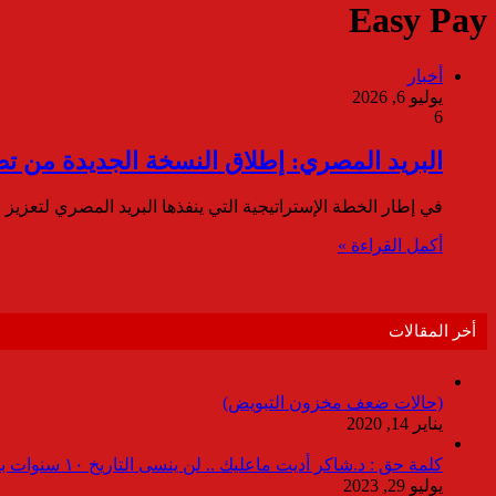
Easy Pay
أخبار
يوليو 6, 2026
6
البريد المصري: إطلاق النسخة الجديدة من تطبيق “Easy Pay”، بالتعاون مع شركة “
في إطار الخطة الإستراتيجية التي ينفذها البريد المصري لتعزيز
أكمل القراءة »
أخر المقالات
(حالات ضعف مخزون التبويض)
يناير 14, 2020
كلمة حق : د.شاكر أديت ماعليك .. لن ينسى التاريخ ١٠ سنوات بدون انقطاعات
يوليو 29, 2023