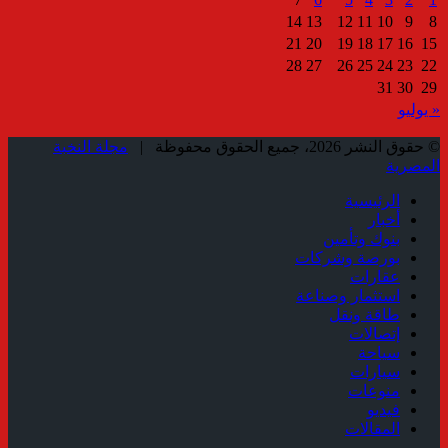
14
13
12
11
10
9
8
21
20
19
18
17
16
15
28
27
26
25
24
23
22
31
30
29
« يوليو
© حقوق النشر 2026، جميع الحقوق محفوظة |
مجلة النخبة
المصرية
الرئيسية
أخبار
بنوك وتأمين
بورصة وشركات
عقارات
استثمار وصناعة
طاقة ونقل
إتصالات
سياحة
سيارات
منوعات
فيديو
المقالات