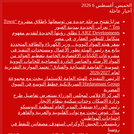
الخميس, أغسطس 6 2026
أخبار عاجلة
مزايا تفتتح مرحلة جديدة من توسعاتها بإطلاق مشروع “Town
Ten ” بعرابى الجديدة بمدينة العبور
LARZ Developments تطلق رؤيتها الجديدة لتقديم مفهوم
متكامل للتطوير العقاري في مصر
بمقر هيئة المواد النووية .. وزير الكهرباء والطاقة المتجددة
يتابع مع رئيس الهيئة تطور الأعمال ومستجدات التنفيذ فى
مشروعات الكيانات الاقتصادية الخاصة بتعظيم العوائد من
المواد الأرضيّة والعناصر النادرة المصاحبة للخامات النووية
عمومية “القابضة للسياحة والفنادق” تعتمد الموازنة التقديرية
لعام 2026/2027
الرئيس التنفيذي للهيئة العامة للاستثمار يبحث مع مجموعة
Hirdaramani Group السريلانكية خطط التوسع في السوق
المصرية
المركز الإعلامي لمجلس الوزراء يستعرض تفاصيل طرح
وزارة الإسكان وحدات سكنية بنظام الإيجار
رئيس الوزراء يستقبل المدير العام لمنظمة اليونسكو
منال عوض تبحث مع نواب القليوبية والغربية والقاهرة
احتياجات المواطنين
زيلينسكي: الجيش الأوكراني استهدف مصفاتين للنفط في
روسيا