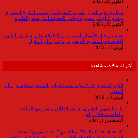
أكتوبر 20, 2025
د.طارق عبد العزيز يكتب : “نتفليكس” تسىء للتاريخ المصرى
وتقدم كيلوباترا بصورة تُجافي الحقيقة التاريخية والعلمية
أكتوبر 20, 2025
جمعية رجال الأعمال المصريين الأفارقة تعلن تفاصيل التعاون
الاقتصادي المصري النيجيري بمؤتمر مايو المقبل
أبريل 12, 2022
أكثر المقالات مشاهدة
الكهرباء تطبق ١٧٪ فوائد على الفواتير المتأخرة بداية من مايو
المقبل
أبريل 13, 2019
UC للتطوير العقارى تستعد لاطلاق مشروعها الثالث
بالعاصمة خلال أيام
أغسطس 1, 2021
“Radix Development” تتعاقد مع ” اتحاد مفهوم الصحة ”
السعودية لإدارة القطاع الطبى بمشروع “Agile ” فى العاصمة