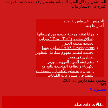
المستثمرين خلال الفترة المقبلة، وهو ما يتوقع معه حدوث قفزات
كبيرة فى الأسعار تباعًا.
محمود مقلد
مارس 25, 2021
363
ڤايبر
طباعة
تيلقرام
واتساب
مشاركة
فيسبوك
‫X
عبر
البريد
مقالات ذات صلة