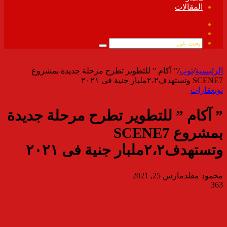
المقالات
فيسبوك
ملخص
الموقع
بحث
RSS
عن
الرئيسية
/
توب
/
” آكام ” للتطوير تطرح مرحلة جديدة بمشروع
SCENE7 وتستهدف٢،٢ملبار جنية فى ٢٠٢١
توب
عقارات
” آكام ” للتطوير تطرح مرحلة جديدة
بمشروع SCENE7
وتستهدف٢،٢ملبار جنية فى ٢٠٢١
محمود مقلد
مارس 25, 2021
363