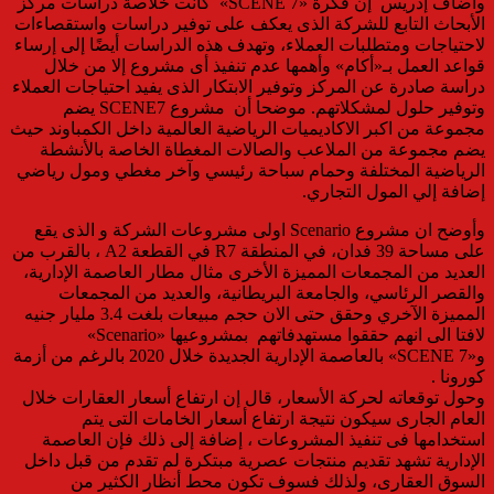
وأضاف إدريس إن فكرة «SCENE 7» كانت خلاصة دراسات مركز
الأبحاث التابع للشركة الذى يعكف على توفير دراسات واستقصاءات
لاحتياجات ومتطلبات العملاء، وتهدف هذه الدراسات أيضًا إلى إرساء
قواعد العمل بـ«أكام» وأهمها عدم تنفيذ أى مشروع إلا من خلال
دراسة صادرة عن المركز وتوفير الابتكار الذى يفيد احتياجات العملاء
وتوفير حلول لمشكلاتهم. موضحا أن مشروع SCENE7 يضم
مجموعة من اكبر الاكاديميات الرياضية العالمية داخل الكمباوند حيث
يضم مجموعة من الملاعب والصالات المغطاة الخاصة بالأنشطة
الرياضية المختلفة وحمام سباحة رئيسي وآخر مغطي ومول رياضي
إضافة إلي المول التجاري.
وأوضح ان مشروع Scenario اولى مشروعات الشركة و الذى يقع
على مساحة 39 فدان، في المنطقة R7 في القطعة A2 ، بالقرب من
العديد من المجمعات المميزة الأخرى مثال مطار العاصمة الإدارية،
والقصر الرئاسي، والجامعة البريطانية، والعديد من المجمعات
المميزة الآخري وحقق حتى الان حجم مبيعات بلغت 3.4 مليار جنيه
لافتا الى انهم حققوا مستهدفاتهم بمشروعيها «Scenario»
و«SCENE 7» بالعاصمة الإدارية الجديدة خلال 2020 بالرغم من أزمة
كورونا .
وحول توقعاته لحركة الأسعار، قال إن ارتفاع أسعار العقارات خلال
العام الجارى سيكون نتيجة ارتفاع أسعار الخامات التى يتم
استخدامها فى تنفيذ المشروعات ، إضافة إلى ذلك فإن العاصمة
الإدارية تشهد تقديم منتجات عصرية مبتكرة لم تقدم من قبل داخل
السوق العقارى، ولذلك فسوف تكون محط أنظار الكثير من