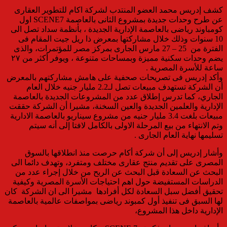
كشف إدريس محمد العضو المنتدب لشركة اكام للتطوير العقارى
عن طرح وحدات جديدة بمشروع الثانى بالعاصمة SCENE7 اول
كومباوند رياضى بالعاصمة الإدارية الجديدة ، بأنظمة سداد تصل الى
10 سنوات وذلك خلال مشاركتها بمعرض ذا ريل جيت المقام فى
الفترة من 25 – 27 مارس الجارى بمركز مصر للمؤتمرات، والذى
يضم وحدات سكنية مميزة وبمساحات متنوعة ، ويوفر أكثر من ٢٧
ساعة للأسرة المصرية .
وأكد إدريس فى تصريحات صحفية على هامش مشاركتهم بالمعرض
أن الشركة تستهدف مبيعات تصل لـ2.2 مليار جنيه خلال العام
الجاري، كما تدرس إطلاق عدد من المشروعات الجديدة بالعاصمة
الإدارية والعلمين الجديدة والعين السخنة، مشيرا أن الشركة حققت
مبيعات بلغت 3.4 مليار جنيه من مشروع سيناريو بالعاصمة الادارية
وتم الانتهاء من بيع المرحلة الاولى بالكامل لافتا إلى أنه سيتم
تسليمها نهاية العام الجارى .
وأشار إدريس إلى أن شركة أكام حرصت منذ انطلاقها بالسوق
المصرى على تقديم منتج عقارى مختلف ومتفرد، وتهدف دائما الى
البحث عن السعادة قبل البحث عن الربح من خلال إجراء عدد من
الدراسات المستفيضة حول اهم احتياجات الأسرة المصرية وكيفية
تحقيق أفضل سبل السعادة لكل أفرادها مشيرا الى ان الشركة كان
لها السبق فى تنفيذ أول كمبوند رياضى بمواصفات عالمية بالعاصمة
الإدارية داخل هذا المشروع،