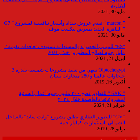
الإدارية
مايو 30, 2021
” marcon ” تقدم عروض سداد وأسعار تنافسية لمشروع ” G7
” القاهرة الجديد بمعرض نيكست موف
مايو 30, 2021
“ES” للمبانى الخضراء والمستدامة تستهدف تعاقدات بقيمة 2
مليار جنيه لصالح المطورين خلال 2021
أبريل 21, 2021
Olptechegypt تنتهي من تنفيذ مشروعات شمسية بقدرة 3
جيجاوات عالميا و 280 ميجاوات ببنبان
أكتوبر 16, 2019
” SAK ” للتطوير تضخ ٣٠٠ مليون جنيه أعمال انشائية
لمشروعاتها بالعاصمة خلال ٢٠٢٤
فبراير 21, 2024
“GV” للتطوير العقاري تطلق مشروع “وايت ساند” بالساحل
الشمالي باستثمارات 9مليار جنيه
يوليو 28, 2019