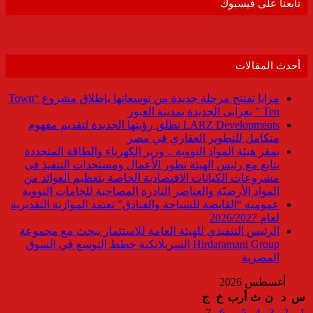
تابعنا على فيسبوك
أحدث المقالات
مزايا تفتتح مرحلة جديدة من توسعاتها بإطلاق مشروع “Town
Ten ” بعرابى الجديدة بمدينة العبور
LARZ Developments تطلق رؤيتها الجديدة لتقديم مفهوم
متكامل للتطوير العقاري في مصر
بمقر هيئة المواد النووية .. وزير الكهرباء والطاقة المتجددة
يتابع مع رئيس الهيئة تطور الأعمال ومستجدات التنفيذ فى
مشروعات الكيانات الاقتصادية الخاصة بتعظيم العوائد من
المواد الأرضيّة والعناصر النادرة المصاحبة للخامات النووية
عمومية “القابضة للسياحة والفنادق” تعتمد الموازنة التقديرية
لعام 2026/2027
الرئيس التنفيذي للهيئة العامة للاستثمار يبحث مع مجموعة
Hirdaramani Group السريلانكية خطط التوسع في السوق
المصرية
أغسطس 2026
س
د
ن
ث
أرب
خ
ج
7
6
5
4
3
2
1