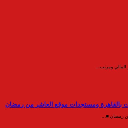
ر المالي ومرتب…
لفات بالقاهرة ومستجدات موقع العاشر من رمضان
ر من رمضان ■…