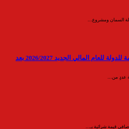
نزلة السمان ومشروع…
رئيس الوزراء يتابع مع وزير المالية عددًا من ملفات العمل.. والاستعداد لبدء تطبيق الموازنة العامة للدولة للعام المالي الجديد 2026/2027 بعد
ة عددٍ من…
 صافي قيمة شرائية بـ…