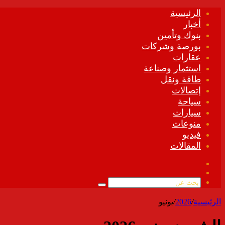
الرئيسية
أخبار
بنوك وتأمين
بورصة وشركات
عقارات
استثمار وصناعة
طاقة ونقل
إتصالات
سياحة
سيارات
منوعات
فيديو
المقالات
فيسبوك
ملخص
الموقع
بحث
RSS
عن
الرئيسية
/
2026
/
يونيو