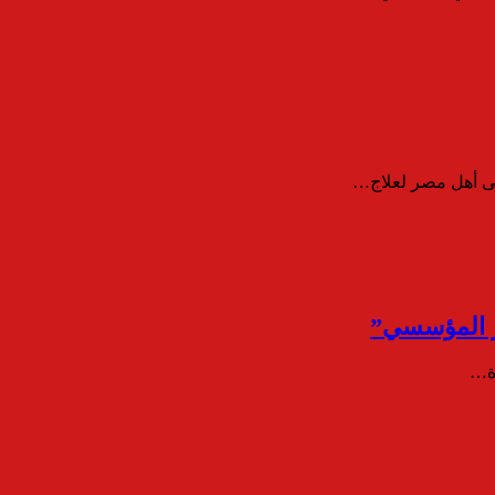
فى أهل مصر لعلاج…
رة…