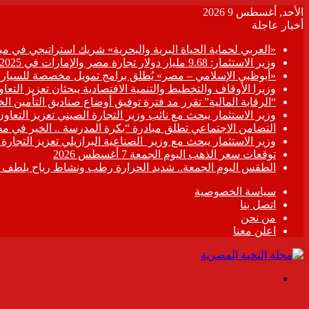
الأحد, أغسطس 9 2026
أخبار عاجلة
«العربي لحماية الحياة البرية والبحرية» شريك استراتيجي في مبادر
وزير الاستثمار: 9.68 مليار دولار تجارة مصر والإمارات في 2025
«أبوظبي الإسلامي – مصر» يُطلق برامج تمويل مخصصة للسيارات
وزيرا الأوقاف والتخطيط والتنمية الاقتصادية يبحثان تعزيز التع
“الرقابة المالية” تقرر مد فترة توفيق أوضاع صناديق التأمين الخاصة حتى 31 د
وزير الاستثمار يبحث مع نائب وزير التجارة الصيني تعزيز التعا
التضامن الاجتماعي تطلق مبادرة “بكرة المدرسة .. الخير في م
وزير الاستثمار يبحث مع وزير الصناعية البرازيلي تعزيز التجارة
توقعات سعر الذهب اليوم الجمعة 7 أغسطس 2026
الطقس اليوم الجمعة.. شديد الحرارة رطب ونشاط رياح يلطف الأ
سياسة الخصوصية
اتصل بنا
من نحن
اعلن معنا
القائمة