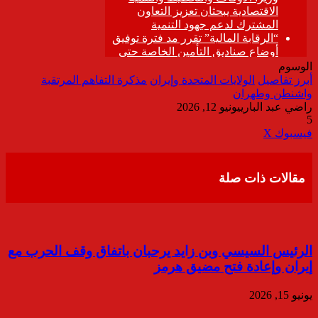
الوسوم
أبرز تفاصيل
الولايات المتحدة وإيران
مذكرة التفاهم المرتقبة
واشنطن وطهران
راضي عبد الباري
يونيو 12, 2026
5
ڤايبر
طباعة
تيلقرام
واتساب
مشاركة
فيسبوك
‫X
عبر
البريد
مقالات ذات صلة
الرئيس السيسي وبن زايد يرحبان باتفاق وقف الحرب مع
إيران وإعادة فتح مضيق هرمز
يونيو 15, 2026