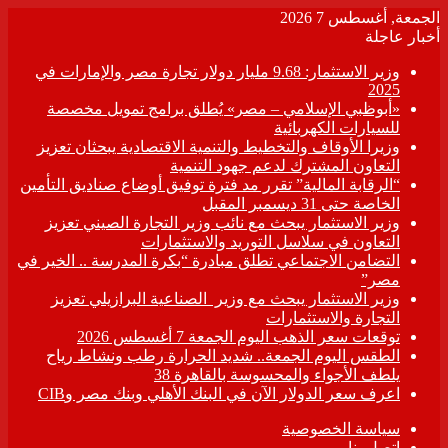
الجمعة, أغسطس 7 2026
أخبار عاجلة
وزير الاستثمار: 9.68 مليار دولار تجارة مصر والإمارات في
2025
«أبوظبي الإسلامي – مصر» يُطلق برامج تمويل مخصصة
للسيارات الكهربائية
وزيرا الأوقاف والتخطيط والتنمية الاقتصادية يبحثان تعزيز
التعاون المشترك لدعم جهود التنمية
“الرقابة المالية” تقرر مد فترة توفيق أوضاع صناديق التأمين
الخاصة حتى 31 ديسمبر المقبل
وزير الاستثمار يبحث مع نائب وزير التجارة الصيني تعزيز
التعاون في سلاسل التوريد والاستثمارات
التضامن الاجتماعي تطلق مبادرة “بكرة المدرسة .. الخير في
مصر”
وزير الاستثمار يبحث مع وزير الصناعية البرازيلي تعزيز
التجارة والاستثمارات
توقعات سعر الذهب اليوم الجمعة 7 أغسطس 2026
الطقس اليوم الجمعة.. شديد الحرارة رطب ونشاط رياح
يلطف الأجواء والمحسوسة بالقاهرة 38
اعرف سعر الدولار الآن في البنك الأهلي وبنك مصر وCIB
سياسة الخصوصية
اتصل بنا