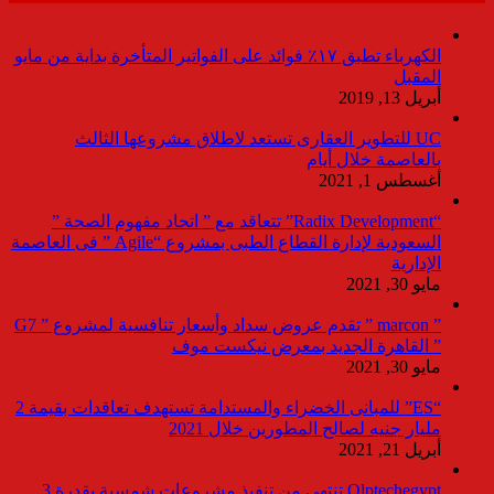
الكهرباء تطبق ١٧٪ فوائد على الفواتير المتأخرة بداية من مايو
المقبل
أبريل 13, 2019
UC للتطوير العقارى تستعد لاطلاق مشروعها الثالث
بالعاصمة خلال أيام
أغسطس 1, 2021
“Radix Development” تتعاقد مع ” اتحاد مفهوم الصحة ”
السعودية لإدارة القطاع الطبى بمشروع “Agile ” فى العاصمة
الإدارية
مايو 30, 2021
” marcon ” تقدم عروض سداد وأسعار تنافسية لمشروع ” G7
” القاهرة الجديد بمعرض نيكست موف
مايو 30, 2021
“ES” للمبانى الخضراء والمستدامة تستهدف تعاقدات بقيمة 2
مليار جنيه لصالح المطورين خلال 2021
أبريل 21, 2021
Olptechegypt تنتهي من تنفيذ مشروعات شمسية بقدرة 3