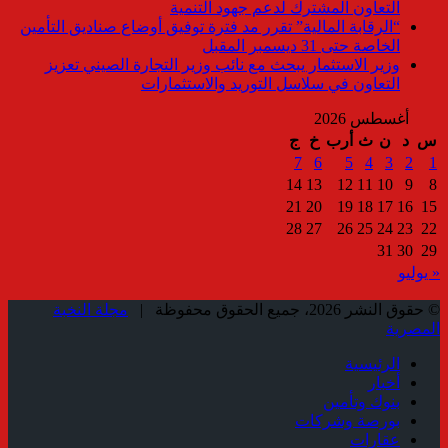
التعاون المشترك لدعم جهود التنمية
“الرقابة المالية” تقرر مد فترة توفيق أوضاع صناديق التأمين
الخاصة حتى 31 ديسمبر المقبل
وزير الاستثمار يبحث مع نائب وزير التجارة الصيني تعزيز
التعاون في سلاسل التوريد والاستثمارات
أغسطس 2026
س
د
ن
ث
أرب
خ
ج
7
6
5
4
3
2
1
14
13
12
11
10
9
8
21
20
19
18
17
16
15
28
27
26
25
24
23
22
31
30
29
« يوليو
© حقوق النشر 2026، جميع الحقوق محفوظة |
مجلة النخبة
المصرية
الرئيسية
أخبار
بنوك وتأمين
بورصة وشركات
عقارات