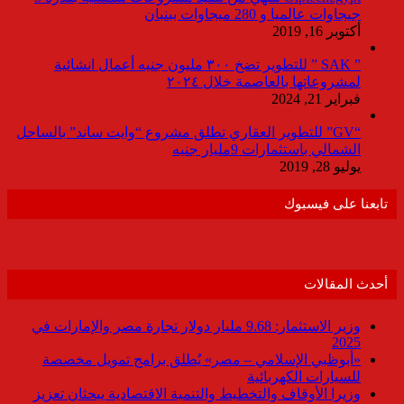
جيجاوات عالميا و 280 ميجاوات ببنبان
أكتوبر 16, 2019
” SAK ” للتطوير تضخ ٣٠٠ مليون جنيه أعمال انشائية
لمشروعاتها بالعاصمة خلال ٢٠٢٤
فبراير 21, 2024
“GV” للتطوير العقاري تطلق مشروع “وايت ساند” بالساحل
الشمالي باستثمارات 9مليار جنيه
يوليو 28, 2019
تابعنا على فيسبوك
أحدث المقالات
وزير الاستثمار: 9.68 مليار دولار تجارة مصر والإمارات في
2025
«أبوظبي الإسلامي – مصر» يُطلق برامج تمويل مخصصة
للسيارات الكهربائية
وزيرا الأوقاف والتخطيط والتنمية الاقتصادية يبحثان تعزيز