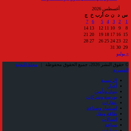
أغسطس 2026
س
د
ن
ث
أرب
خ
ج
7
6
5
4
3
2
1
14
13
12
11
10
9
8
21
20
19
18
17
16
15
28
27
26
25
24
23
22
31
30
29
« يوليو
© حقوق النشر 2026، جميع الحقوق محفوظة |
مجلة النخبة
المصرية
الرئيسية
أخبار
بنوك وتأمين
بورصة وشركات
عقارات
استثمار وصناعة
طاقة ونقل
إتصالات
سياحة
سيارات