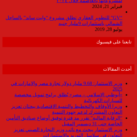
لمشروعاتها بالعاصمة خلال ٢٠٢٤
فبراير 21, 2024
“GV” للتطوير العقاري تطلق مشروع “وايت ساند” بالساحل
الشمالي باستثمارات 9مليار جنيه
يوليو 28, 2019
تابعنا على فيسبوك
أحدث المقالات
وزير الاستثمار: 9.68 مليار دولار تجارة مصر والإمارات في
2025
«أبوظبي الإسلامي – مصر» يُطلق برامج تمويل مخصصة
للسيارات الكهربائية
وزيرا الأوقاف والتخطيط والتنمية الاقتصادية يبحثان تعزيز
التعاون المشترك لدعم جهود التنمية
“الرقابة المالية” تقرر مد فترة توفيق أوضاع صناديق التأمين
الخاصة حتى 31 ديسمبر المقبل
وزير الاستثمار يبحث مع نائب وزير التجارة الصيني تعزيز
التعاون في سلاسل التوريد والاستثمارات