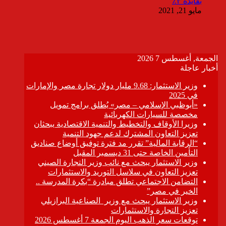
بفايدة ٣٪
مايو 21, 2021