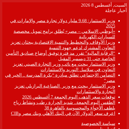
السبت, أغسطس 8 2026
أخبار عاجلة
وزير الاستثمار: 9.68 مليار دولار تجارة مصر والإمارات في
2025
«أبوظبي الإسلامي – مصر» يُطلق برامج تمويل مخصصة
للسيارات الكهربائية
وزيرا الأوقاف والتخطيط والتنمية الاقتصادية يبحثان تعزيز
التعاون المشترك لدعم جهود التنمية
“الرقابة المالية” تقرر مد فترة توفيق أوضاع صناديق التأمين
الخاصة حتى 31 ديسمبر المقبل
وزير الاستثمار يبحث مع نائب وزير التجارة الصيني تعزيز
التعاون في سلاسل التوريد والاستثمارات
التضامن الاجتماعي تطلق مبادرة “بكرة المدرسة .. الخير في
مصر”
وزير الاستثمار يبحث مع وزير الصناعية البرازيلي تعزيز
التجارة والاستثمارات
توقعات سعر الذهب اليوم الجمعة 7 أغسطس 2026
الطقس اليوم الجمعة.. شديد الحرارة رطب ونشاط رياح
يلطف الأجواء والمحسوسة بالقاهرة 38
اعرف سعر الدولار الآن في البنك الأهلي وبنك مصر وCIB
سياسة الخصوصية
اتصل بنا