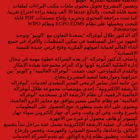
وتضمن المشروع تحويل محتوى ملفات مكتب البراءات لملفات
نصية قابلة للبحث، والبالغ عددها 30 ألف وثيقة براءة اختراع تقريبا،
كما تمت مراجعة المحتوى وتحريره وإنتاج مستندات PDF قابلة
للبحث وتحميلها على نظام EGPO EDMS ونظام WIPO
Patentscope.
أكد الدكتور طلال أبوغزاله “يسعدنا التعاون مع “الويبو” وتوحيد
الجهود من أجل المساهمة في تمكين المنظمات والأفراد في جميع
أنحاء العالم لحماية أصولهم الفكرية وفتح فرص جديدة للتنمية
الاقتصادية”.
وأضاف الدكتور أبوغزاله “إن هذه الشراكة خطوة مهمة في مجال
إدارة الملكية الفكرية كونها تؤكد التزام مجموعتنا بقيادة الابتكار
والتقدم التكنولوجي، حيث جمعت “أبوغزاله العالمية” و”الويبو” بين
خبراتهما ومواردهما لتنفيذ المشروع بنجاح.
من جانبه أشار سامر الرمحي المدير التنفيذي لخدمات “أبوغزاله
للأرشفة الإلكترونية”، إحدى مؤسسات مجموعة طلال أبوغزاله
العالمية الرقمية، أن نظام الأرشفة الذي تستخدمه “أبوغزاله
العالمية” هو نظام عالمي متميز يتوافق مع معايير الآيزو العالمية،
ويحتوي على أداة بحث متطورة، تتيح الحصول على المعلومات
بأسرع وقت، وفي أي وقت، وعبر أي جهاز إلكتروني سواء جهاز
كمبيوتر أو هاتف محمول أو غيره من الأجهزة.
وأضاف أن عملية الأرشفة الإلكترونية تشمل عدة مراحل تبدأ بتجميع
الوثائق، وإعدادها، والمسح الضوئي، والفهرسة، وفحص وإرجاع
الملفات، وتطبيق نظام إدارة الوثائق. كم تقدم الشركة الخدمات