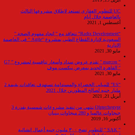
UC للتطوير العقارى تستعد لاطلاق مشروعها الثالث
بالعاصمة خلال أيام
أغسطس 1, 2021
“Radix Development” تتعاقد مع ” اتحاد مفهوم الصحة ”
السعودية لإدارة القطاع الطبى بمشروع “Agile ” فى العاصمة
الإدارية
مايو 30, 2021
” marcon ” تقدم عروض سداد وأسعار تنافسية لمشروع ” G7
” القاهرة الجديد بمعرض نيكست موف
مايو 30, 2021
“ES” للمبانى الخضراء والمستدامة تستهدف تعاقدات بقيمة 2
مليار جنيه لصالح المطورين خلال 2021
أبريل 21, 2021
Olptechegypt تنتهي من تنفيذ مشروعات شمسية بقدرة 3
جيجاوات عالميا و 280 ميجاوات ببنبان
أكتوبر 16, 2019
” SAK ” للتطوير تضخ ٣٠٠ مليون جنيه أعمال انشائية