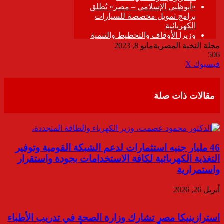
مجلة النخبة المصرية
مايو 8, 2023
506
ڤايبر
طباعة
تيلقرام
واتساب
مشاركة
فيسبوك
‫X
عبر
البريد
مقالات ذات صلة
46 مليار جنيه استثمارات لدعم الشبكة القومية وتوفير
التغذية الكهربائية لكافة الاستخدامات بجودة واستقرار
واستمرارية
أبريل 26, 2026
استرازينيكا مصر تشارك وزارة الصحة في تدريب الأطباء