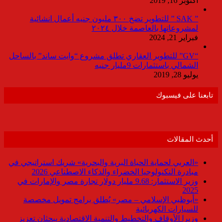
أكتوبر 16, 2019
” SAK ” للتطوير تضخ ٣٠٠ مليون جنيه أعمال انشائية
لمشروعاتها بالعاصمة خلال ٢٠٢٤
فبراير 21, 2024
“GV” للتطوير العقاري تطلق مشروع “وايت ساند” بالساحل
الشمالي باستثمارات 9مليار جنيه
يوليو 28, 2019
تابعنا على فيسبوك
أحدث المقالات
«العربي لحماية الحياة البرية والبحرية» شريك استراتيجي في
مبادرة التكنولوجيا الخضراء والذكاء الاصطناعي 2026
وزير الاستثمار: 9.68 مليار دولار تجارة مصر والإمارات في
2025
«أبوظبي الإسلامي – مصر» يُطلق برامج تمويل مخصصة
للسيارات الكهربائية
وزيرا الأوقاف والتخطيط والتنمية الاقتصادية يبحثان تعزيز