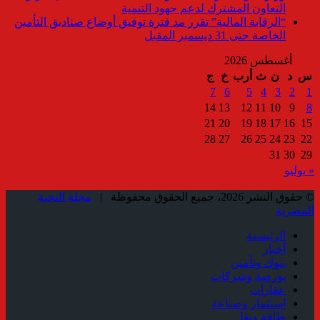
التعاون المشترك لدعم جهود التنمية
“الرقابة المالية” تقرر مد فترة توفيق أوضاع صناديق التأمين
الخاصة حتى 31 ديسمبر المقبل
أغسطس 2026
س
د
ن
ث
أرب
خ
ج
7
6
5
4
3
2
1
14
13
12
11
10
9
8
21
20
19
18
17
16
15
28
27
26
25
24
23
22
31
30
29
« يوليو
© حقوق النشر 2026، جميع الحقوق محفوظة |
مجلة النخبة
المصرية
الرئيسية
أخبار
بنوك وتأمين
بورصة وشركات
عقارات
استثمار وصناعة
طاقة ونقل