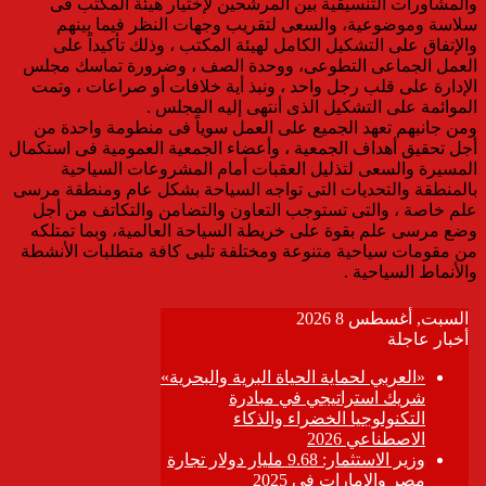
والمشاورات التنسيقية بين المرشحين لإختيار هيئة المكتب فى
سلاسة وموضوعية، والسعى لتقريب وجهات النظر فيما بينهم
والإتفاق على التشكيل الكامل لهيئة المكتب ، وذلك تأكيداً على
العمل الجماعى التطوعى، ووحدة الصف ، وضرورة تماسك مجلس
الإدارة على قلب رجل واحد ، ونبذ أية خلافات أو صراعات ، وتمت
الموائمة على التشكيل الذى أنتهى إليه المجلس .
ومن جانبهم تعهد الجميع على العمل سوياً فى منطومة واحدة من
أجل تحقيق أهداف الجمعية ، وأعضاء الجمعية العمومية فى استكمال
المسيرة والسعى لتذليل العقبات أمام المشروعات السياحية
بالمنطقة والتحديات التى تواجه السياحة بشكل عام ومنطقة مرسى
علم خاصة ، والتى تستوجب التعاون والتضامن والتكاتف من أجل
وضع مرسى علم بقوة على خريطة السياحة العالمية، وبما تمتلكه
من مقومات سياحية متنوعة ومختلفة تلبى كافة متطلبات الأنشطة
والأنماط السياحية .