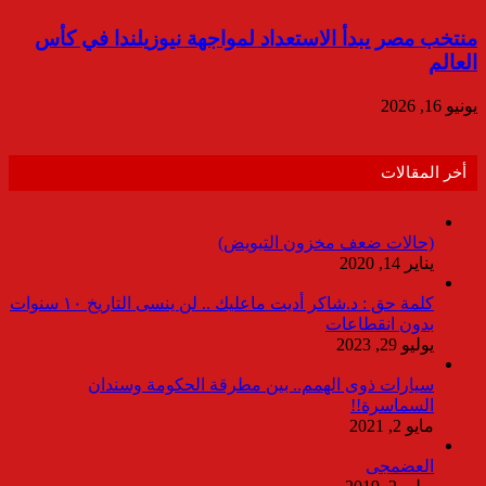
منتخب مصر يبدأ الاستعداد لمواجهة نيوزيلندا في كأس
العالم
يونيو 16, 2026
أخر المقالات
(حالات ضعف مخزون التبويض)
يناير 14, 2020
كلمة حق : د.شاكر أديت ماعليك .. لن ينسى التاريخ ١٠ سنوات
بدون انقطاعات
يوليو 29, 2023
سيارات ذوى الهمم.. بين مطرقة الحكومة وسندان
السماسرة!!
مايو 2, 2021
العضمجى