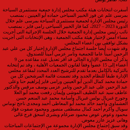
أسفرت انتخابات هيئة مكتب مجلس إدارة جمعية مستثمرى السياحة
بمرسى علم عن فوز الخبير السياحى حماده أبو العينين ، بمنصب
رئيس مجلس الإدارة لجمعية مستثمرى السياحة بمرسى علم خلال
الدورة 2023 – 2027، كما فاز الخبير السياحى رامى فايز ، بمنصب
نائب رئيس مجلس إدارة الجمعية خلال الجلسة الإجرائية التى أجريت
مساء أمس لإختيار هيئة مكتب الجمعية ، وهى الإنتخابات التى أجريت
بشكل توافقى بين أعضاء المجلس.
وقد شهدت أيضاً جلسة اجتماع مجلس الإدارة إختيار كل من علي عبد
الرحمن أميناً عاما للجمعية وتامر عزمي أميناً للصندوق.
يذكر أن مجلس الإدارة الحالى قد أقر تعديل عدد مقاعده من 9
أعضاء إلى 15 عضواً وفقاً لقانون الجمعيات الأهلية ، وقد تم إنتخابه
بالتزكية بالكامل بعدما تقدم للترشيح العدد المحدد لمقاعد مجلس
الإدارة طبقاً للنظام الجديد وقد تضمنت قائمة المرشحين كل من
حمادة محمد كمال الدين أبو العينين ورامى فايز إبراهيم حنا وعلى
عبد الرحمن على عبد الرحمن وتامر عزمى يوسف مرقس والدكتور
عاطف سيد عبد اللطيف الموشى وإيمان رفعت محمد أبو العلا
وجورج غبريال بولس غبريال وأسامة محمد عبد المنعم حسن
العشماوى وأحمد خالد محمد أبو المعاطى أحمد ومجدى ناجح توماس
سويال وأكرم أحمد كمال مصطفى منصور ومحمود صفوت فؤاد
محمود وعوض عوض محمود ضرغام وبشرى أسحق فرج غالى
وهانى عزيز عازر معوض.
وقد سبق إجتماع مجلس الإدارة مجموعة من الإجتماعات المباحثات