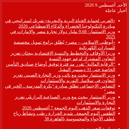
الأحد, أغسطس 9 2026
أخبار عاجلة
«العربي لحماية الحياة البرية والبحرية» شريك استراتيجي في
مبادرة التكنولوجيا الخضراء والذكاء الاصطناعي 2026
وزير الاستثمار: 9.68 مليار دولار تجارة مصر والإمارات في
2025
«أبوظبي الإسلامي – مصر» يُطلق برامج تمويل مخصصة
للسيارات الكهربائية
وزيرا الأوقاف والتخطيط والتنمية الاقتصادية يبحثان تعزيز
التعاون المشترك لدعم جهود التنمية
“الرقابة المالية” تقرر مد فترة توفيق أوضاع صناديق التأمين
الخاصة حتى 31 ديسمبر المقبل
وزير الاستثمار يبحث مع نائب وزير التجارة الصيني تعزيز
التعاون في سلاسل التوريد والاستثمارات
التضامن الاجتماعي تطلق مبادرة “بكرة المدرسة .. الخير في
مصر”
وزير الاستثمار يبحث مع وزير الصناعية البرازيلي تعزيز
التجارة والاستثمارات
توقعات سعر الذهب اليوم الجمعة 7 أغسطس 2026
الطقس اليوم الجمعة.. شديد الحرارة رطب ونشاط رياح
يلطف الأجواء والمحسوسة بالقاهرة 38
سياسة الخصوصية