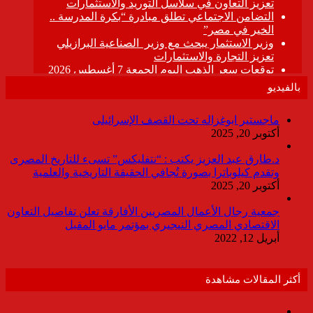
بالفيديو
ماجستير ابوغزاله تحت القصف الإسرائيلى
أكتوبر 20, 2025
د.طارق عبد العزيز يكتب : “نتفليكس” تسىء للتاريخ المصرى
وتقدم كيلوباترا بصورة تُجافي الحقيقة التاريخية والعلمية
أكتوبر 20, 2025
جمعية رجال الأعمال المصريين الأفارقة تعلن تفاصيل التعاون
الاقتصادي المصري النيجيري بمؤتمر مايو المقبل
أبريل 12, 2022
أكثر المقالات مشاهدة