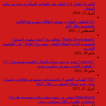
الكهرباء تطبق ١٧٪ فوائد على الفواتير المتأخرة بداية من مايو
المقبل
أبريل 13, 2019
UC للتطوير العقارى تستعد لاطلاق مشروعها الثالث
بالعاصمة خلال أيام
أغسطس 1, 2021
“Radix Development” تتعاقد مع ” اتحاد مفهوم الصحة ”
السعودية لإدارة القطاع الطبى بمشروع “Agile ” فى العاصمة
الإدارية
مايو 30, 2021
” marcon ” تقدم عروض سداد وأسعار تنافسية لمشروع ” G7
” القاهرة الجديد بمعرض نيكست موف
مايو 30, 2021
“ES” للمبانى الخضراء والمستدامة تستهدف تعاقدات بقيمة 2
مليار جنيه لصالح المطورين خلال 2021
أبريل 21, 2021
Olptechegypt تنتهي من تنفيذ مشروعات شمسية بقدرة 3
جيجاوات عالميا و 280 ميجاوات ببنبان