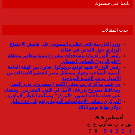
تابعنا على فيسبوك
أحدث المقالات
وزير الخارجية يلتقي نظيره السعودي على هامش الاجتماع
الوزاري حول القدس في عمّان
رئيس الوزراء يتابع مستجدات مشروع تنمية وتطوير منطقة
“علم الروم” بالساحل الشمالي
رئيس الوزراء يشهد توقيع بروتوكول تعاون بين الهيئة العامة
للتنمية السياحية وجهاز مستقبل مصر لتعظيم الاستفادة من
الأصول ودعم التنمية السياحية
من قلب مركز تدريب مهني الكيلو 7 بمطروح.. وزير العمل
ومحافظ مطروح يزرعان الأمل في قلوب المتدربين ..ويتفقان
على خطة عاجلة لتطوير “المركز” وصناعة الكوادر الماهرة..
المركزي: صافي الاحتياطيات الدولية يرتفع إلى 56.3 مليار
دولار بنهاية يوليو 2026
أغسطس 2026
س
د
ن
ث
أرب
خ
ج
7
6
5
4
3
2
1