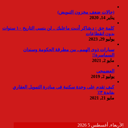
(حالات ضعف مخزون التبويض)
يناير 14, 2020
كلمة حق : د.شاكر أديت ماعليك .. لن ينسى التاريخ ١٠ سنوات
بدون انقطاعات
يوليو 29, 2023
سيارات ذوى الهمم.. بين مطرقة الحكومة وسندان
السماسرة!!
مايو 2, 2021
العضمجى
يوليو 2, 2019
كيف تقدم على وحدة سكنية فى مبادرة التمويل العقاري
بفايدة ٣٪
مايو 21, 2021