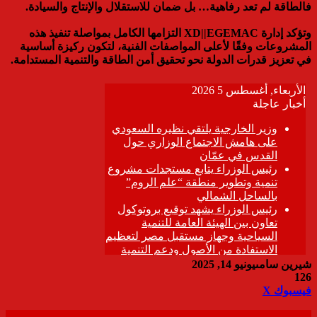
فالطاقة لم تعد رفاهية… بل ضمان للاستقلال والإنتاج والسيادة.
وتؤكد إدارة XD||EGEMAC التزامها الكامل بمواصلة تنفيذ هذه
المشروعات وفقًا لأعلى المواصفات الفنية، لتكون ركيزة أساسية
في تعزيز قدرات الدولة نحو تحقيق أمن الطاقة والتنمية المستدامة.
شيرين سامى
يونيو 14, 2025
126
ڤايبر
طباعة
تيلقرام
واتساب
مشاركة
فيسبوك
‫X
عبر
البريد