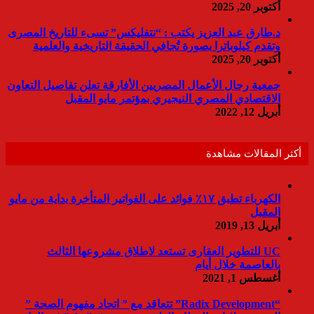
أكتوبر 20, 2025
د.طارق عبد العزيز يكتب : “نتفليكس” تسىء للتاريخ المصرى
وتقدم كيلوباترا بصورة تُجافي الحقيقة التاريخية والعلمية
أكتوبر 20, 2025
جمعية رجال الأعمال المصريين الأفارقة تعلن تفاصيل التعاون
الاقتصادي المصري النيجيري بمؤتمر مايو المقبل
أبريل 12, 2022
أكثر المقالات مشاهدة
الكهرباء تطبق ١٧٪ فوائد على الفواتير المتأخرة بداية من مايو
المقبل
أبريل 13, 2019
UC للتطوير العقارى تستعد لاطلاق مشروعها الثالث
بالعاصمة خلال أيام
أغسطس 1, 2021
“Radix Development” تتعاقد مع ” اتحاد مفهوم الصحة ”