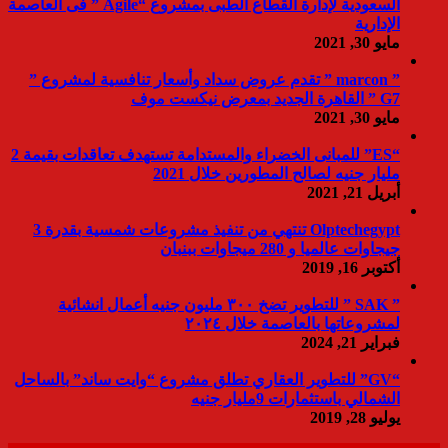
السعودية لإدارة القطاع الطبى بمشروع “Agile ” فى العاصمة
الإدارية
مايو 30, 2021
” marcon ” تقدم عروض سداد وأسعار تنافسية لمشروع ”
G7 ” القاهرة الجديد بمعرض نيكست موف
مايو 30, 2021
“ES” للمبانى الخضراء والمستدامة تستهدف تعاقدات بقيمة 2
مليار جنيه لصالح المطورين خلال 2021
أبريل 21, 2021
Olptechegypt تنتهي من تنفيذ مشروعات شمسية بقدرة 3
جيجاوات عالميا و 280 ميجاوات ببنبان
أكتوبر 16, 2019
” SAK ” للتطوير تضخ ٣٠٠ مليون جنيه أعمال انشائية
لمشروعاتها بالعاصمة خلال ٢٠٢٤
فبراير 21, 2024
“GV” للتطوير العقاري تطلق مشروع “وايت ساند” بالساحل
الشمالي باستثمارات 9مليار جنيه
يوليو 28, 2019