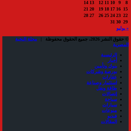
14
13
12
11
10
9
8
21
20
19
18
17
16
15
28
27
26
25
24
23
22
31
30
29
« يوليو
© حقوق النشر 2026، جميع الحقوق محفوظة |
مجلة النخبة
المصرية
الرئيسية
أخبار
بنوك وتأمين
بورصة وشركات
عقارات
استثمار وصناعة
طاقة ونقل
إتصالات
سياحة
سيارات
منوعات
فيديو
المقالات