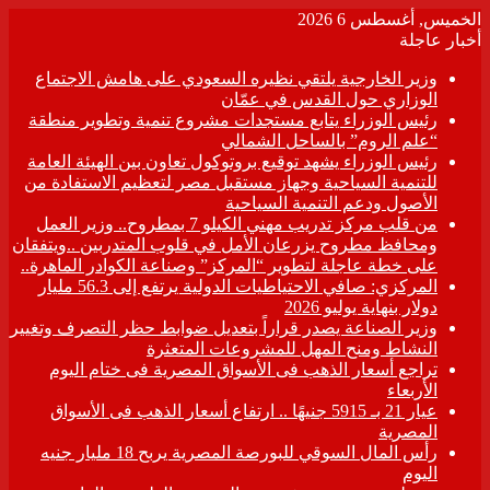
الخميس, أغسطس 6 2026
أخبار عاجلة
وزير الخارجية يلتقي نظيره السعودي على هامش الاجتماع
الوزاري حول القدس في عمّان
رئيس الوزراء يتابع مستجدات مشروع تنمية وتطوير منطقة
“علم الروم” بالساحل الشمالي
رئيس الوزراء يشهد توقيع بروتوكول تعاون بين الهيئة العامة
للتنمية السياحية وجهاز مستقبل مصر لتعظيم الاستفادة من
الأصول ودعم التنمية السياحية
من قلب مركز تدريب مهني الكيلو 7 بمطروح.. وزير العمل
ومحافظ مطروح يزرعان الأمل في قلوب المتدربين ..ويتفقان
على خطة عاجلة لتطوير “المركز” وصناعة الكوادر الماهرة..
المركزي: صافي الاحتياطيات الدولية يرتفع إلى 56.3 مليار
دولار بنهاية يوليو 2026
وزير الصناعة يصدر قراراً بتعديل ضوابط حظر التصرف وتغيير
النشاط ومنح المهل للمشروعات المتعثرة
تراجع أسعار الذهب فى الأسواق المصرية فى ختام اليوم
الأربعاء
عيار 21 بـ 5915 جنيهًا .. ارتفاع أسعار الذهب فى الأسواق
المصرية
رأس المال السوقي للبورصة المصرية يربح 18 مليار جنيه
اليوم