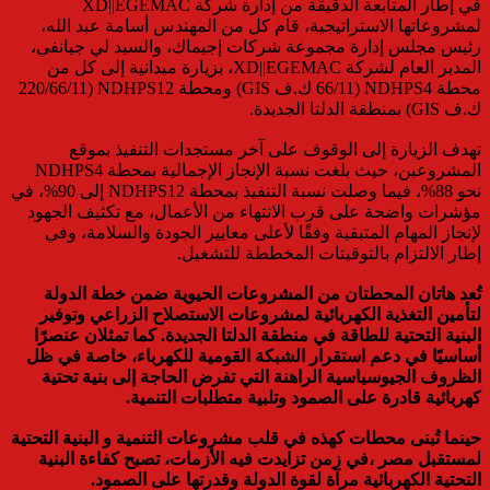
في إطار المتابعة الدقيقة من إدارة شركة XD||EGEMAC
لمشروعاتها الاستراتيجية، قام كل من المهندس أسامة عبد الله،
رئيس مجلس إدارة مجموعة شركات إجيماك، والسيد لي جيانفي،
المدير العام لشركة XD||EGEMAC، بزيارة ميدانية إلى كل من
محطة NDHPS4 (66/11 ك.ف GIS) ومحطة NDHPS12 (220/66/11
ك.ف GIS) بمنطقة الدلتا الجديدة.
تهدف الزيارة إلى الوقوف على آخر مستجدات التنفيذ بموقع
المشروعين، حيث بلغت نسبة الإنجاز الإجمالية بمحطة NDHPS4
نحو 88%، فيما وصلت نسبة التنفيذ بمحطة NDHPS12 إلى 90%، في
مؤشرات واضحة على قرب الانتهاء من الأعمال، مع تكثيف الجهود
لإنجاز المهام المتبقية وفقًا لأعلى معايير الجودة والسلامة، وفي
إطار الالتزام بالتوقيتات المخططة للتشغيل.
تُعد هاتان المحطتان من المشروعات الحيوية ضمن خطة الدولة
لتأمين التغذية الكهربائية لمشروعات الاستصلاح الزراعي وتوفير
البنية التحتية للطاقة في منطقة الدلتا الجديدة. كما تمثلان عنصرًا
أساسيًا في دعم استقرار الشبكة القومية للكهرباء، خاصة في ظل
الظروف الجيوسياسية الراهنة التي تفرض الحاجة إلى بنية تحتية
كهربائية قادرة على الصمود وتلبية متطلبات التنمية.
حينما تُبنى محطات كهذه في قلب مشروعات التنمية و البنية التحتية
لمستقبل مصر ،في زمن تزايدت فيه الأزمات، تصبح كفاءة البنية
التحتية الكهربائية مرآة لقوة الدولة وقدرتها على الصمود.