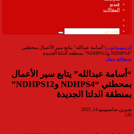
فيديو
المقالات
فيسبوك
ملخص
الموقع
بحث
RSS
عن
الرئيسية
/
توب
/
“أسامة عبدالله” يتابع سير الأعمال بمحطتي
“NDHPS4 وNDHPS12” بمنطقة الدلتا الجديدة
توب
طاقة ونقل
“أسامة عبدالله” يتابع سير الأعمال
بمحطتي “NDHPS4 وNDHPS12”
بمنطقة الدلتا الجديدة
شيرين سامى
يونيو 14, 2025
126