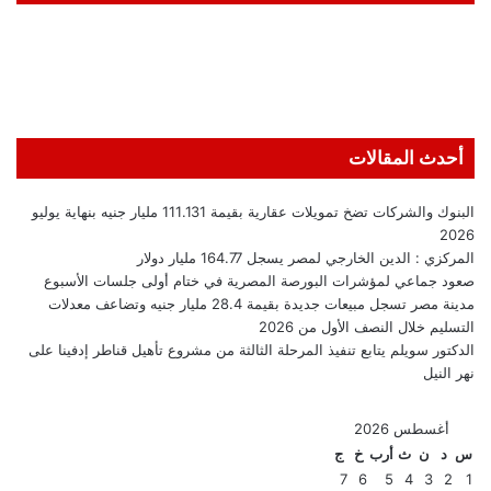
أحدث المقالات
البنوك والشركات تضخ تمويلات عقارية بقيمة 111.131 مليار جنيه بنهاية يوليو
2026
المركزي : الدين الخارجي لمصر يسجل 164.77 مليار دولار
صعود جماعي لمؤشرات البورصة المصرية في ختام أولى جلسات الأسبوع
مدينة مصر تسجل مبيعات جديدة بقيمة 28.4 مليار جنيه وتضاعف معدلات
التسليم خلال النصف الأول من 2026
الدكتور سويلم يتابع تنفيذ المرحلة الثالثة من مشروع تأهيل قناطر إدفينا على
نهر النيل
أغسطس 2026
س
د
ن
ث
أرب
خ
ج
7
6
5
4
3
2
1