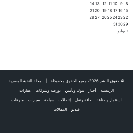
14
13
12
11
10
9
8
21
20
19
18
17
16
15
28
27
26
25
24
23
22
31
30
29
« يوليو
© حقوق النشر 2026، جميع الحقوق محفوظة |
مجلة النخبة المصرية
الرئيسية
أخبار
بنوك وتأمين
بورصة وشركات
عقارات
استثمار وصناعة
طاقة ونقل
إتصالات
سياحة
سيارات
منوعات
فيديو
المقالات
فيسبوك
ملخص