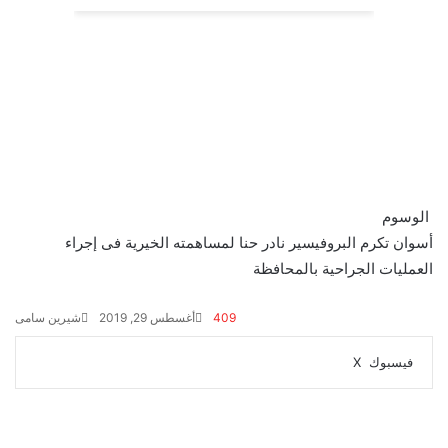
الوسوم
أسوان تكرم البروفيسير نادر حنا لمساهمته الخيرية فى إجراء
العمليات الجراحية بالمحافظة
409
أغسطس 29, 2019
شيرين سامى
ڤايبر
واتساب
تيلقرام
طباعة
مشاركة
فيسبوك
‫X
عبر
البريد