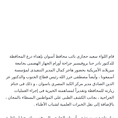
قام اللواء سعيد حجازى نائب محافظ أسوان بإهداء درع المحافظة
للدكتور نادر حنا بروفيسير جراحة أورام الجهاز الهضمى بجامعة
ميريلاند الأمريكية بحضور هاجر كمال المدير التنفيذى لمؤسسة
أسمعونا ، وأيضاً مصطفى حرز الله رئيس قطاع الجنوب والدكتور عز
الدين الصادق مدير مركز الكبد المصري باسوان ، و ذلك فى ختام
زيارته للمحافظة وتقديراً لمساهمته الخيرية فى إجراء العمليات
الجراحية ، بجانب الكشف الطبى على المواطنين البسطاء بالمجان ،
بالإضافة إلى نقل الخبرات العلمية لشباب الأطباء .
و استاضفت مستشفى أسوان الجامعى البروفسير نادر حنا لمناظرة