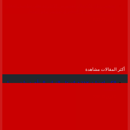
جمعية رجال الأعمال المصريين الأفارقة تعلن تفاصيل التعاون
الاقتصادي المصري النيجيري بمؤتمر مايو المقبل
أبريل 12, 2022
أكثر المقالات مشاهدة
الكهرباء تطبق ١٧٪ فوائد على الفواتير المتأخرة بداية من مايو
المقبل
أبريل 13, 2019