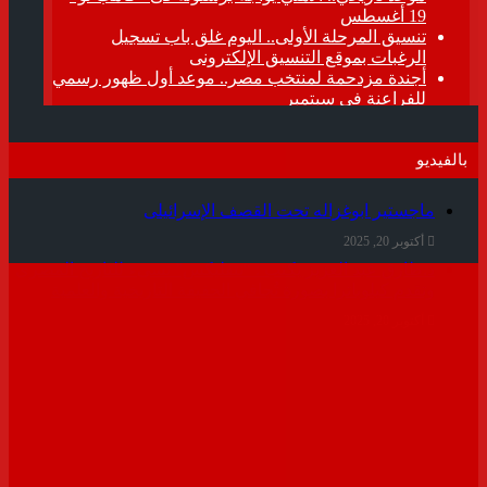
بالفيديو
ماجستير ابوغزاله تحت القصف الإسرائيلى
أكتوبر 20, 2025
د.طارق عبد العزيز يكتب : “نتفليكس” تسىء للتاريخ المصرى
وتقدم كيلوباترا بصورة تُجافي الحقيقة التاريخية والعلمية
أكتوبر 20, 2025