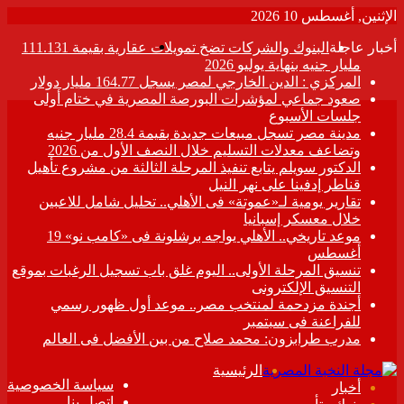
الإثنين, أغسطس 10 2026
القائمة
أخبار عاجلة
البنوك والشركات تضخ تمويلات عقارية بقيمة 111.131
مليار جنيه بنهاية يوليو 2026
المركزي : الدين الخارجي لمصر يسجل 164.77 مليار دولار
صعود جماعي لمؤشرات البورصة المصرية في ختام أولى
جلسات الأسبوع
مدينة مصر تسجل مبيعات جديدة بقيمة 28.4 مليار جنيه
وتضاعف معدلات التسليم خلال النصف الأول من 2026
الدكتور سويلم يتابع تنفيذ المرحلة الثالثة من مشروع تأهيل
قناطر إدفينا على نهر النيل
تقارير يومية لـ«عموتة» فى الأهلي.. تحليل شامل للاعبين
خلال معسكر إسبانيا
موعد تاريخي.. الأهلي يواجه برشلونة فى «كامب نو» 19
أغسطس
تنسيق المرحلة الأولى.. اليوم غلق باب تسجيل الرغبات بموقع
التنسيق الإلكترونى
أجندة مزدحمة لمنتخب مصر.. موعد أول ظهور رسمي
للفراعنة فى سبتمبر
مدرب طرابزون: محمد صلاح من بين الأفضل فى العالم
الرئيسية
سياسة الخصوصية
أخبار
اتصل بنا