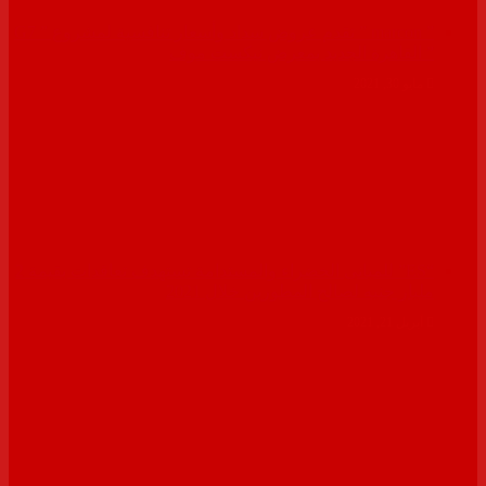
” marcon ” تقدم عروض سداد وأسعار تنافسية لمشروع ” G7
” القاهرة الجديد بمعرض نيكست موف
مايو 30, 2021
“ES” للمبانى الخضراء والمستدامة تستهدف تعاقدات بقيمة 2
مليار جنيه لصالح المطورين خلال 2021
أبريل 21, 2021