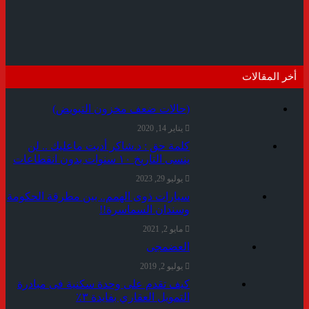
أخر المقالات
(حالات ضعف مخزون التبويض)
يناير 14, 2020
كلمة حق : د.شاكر أديت ماعليك .. لن
ينسى التاريخ ١٠ سنوات بدون انقطاعات
يوليو 29, 2023
سيارات ذوى الهمم.. بين مطرقة الحكومة
وسندان السماسرة!!
مايو 2, 2021
العضمجى
يوليو 2, 2019
كيف تقدم على وحدة سكنية فى مبادرة
التمويل العقاري بفايدة ٣٪