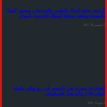
الرئيس يفتتح أعمال التطوير والتوسعات بمصنع “كيما”
للأسمدة ويتفقد محطة السكك الحديدية بأسوان
ديسمبر 28, 2021
انتصارات مصرية تعزز الحضور في ربع نهائي بطولة
العالم CIB وبالم هيلز للإسكواش
مايو 14, 2026