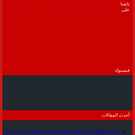
تابعنا
“GV” للتطوير العقاري تطلق مشروع “وايت ساند” بالساحل
على
الشمالي باستثمارات 9مليار جنيه
يوليو 28, 2019
فيسبوك
أحدث المقالات
البنوك والشركات تضخ تمويلات عقارية بقيمة 111.131 مليار