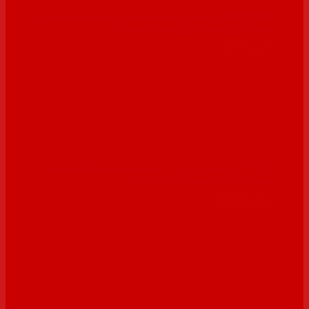
Olptechegypt تنتهي من تنفيذ مشروعات شمسية بقدرة 3
جيجاوات عالميا و 280 ميجاوات ببنبان
أكتوبر 16, 2019
” SAK ” للتطوير تضخ ٣٠٠ مليون جنيه أعمال انشائية
لمشروعاتها بالعاصمة خلال ٢٠٢٤
فبراير 21, 2024