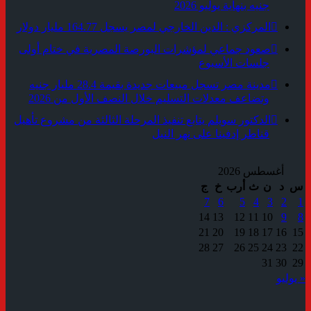
جنيه بنهاية يوليو 2026
المركزي : الدين الخارجي لمصر يسجل 164.77 مليار دولار
صعود جماعي لمؤشرات البورصة المصرية في ختام أولى
جلسات الأسبوع
مدينة مصر تسجل مبيعات جديدة بقيمة 28.4 مليار جنيه
وتضاعف معدلات التسليم خلال النصف الأول من 2026
الدكتور سويلم يتابع تنفيذ المرحلة الثالثة من مشروع تأهيل
قناطر إدفينا على نهر النيل
أغسطس 2026
س
د
ن
ث
أرب
خ
ج
7
6
5
4
3
2
1
14
13
12
11
10
9
8
21
20
19
18
17
16
15
28
27
26
25
24
23
22
31
30
29
« يوليو