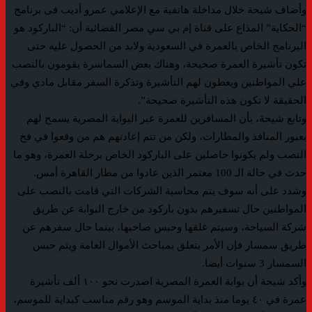
وأضاف شيحة خلال مداخلة هاتفية مع الإعلامي عمرو أديب فى برنامج
“الحكاية” المذاع على قناة إم بي سي مصر الفضائية أن: “الباركود هو
البرنامج الخاص بالعمرة في السعودية ولابد من الحصول عليه حتى
تكون تأشيرة العمرة صحيحة، وهناك بعض السماسرة يقومون بالنصب
علي المواطنين ويعطون لهم التأشيرة وتذكرة السفر مقابل مادي وفي
الحقيقة لا تكون هذه التأشيرة صحيحة”.
وتابع شيحة، بأن المسافرين للعمرة عبر البوابة المصرية يسمح لهم
بعبور المنافذ والمطارات، ولكن من تتم إعادتهم هم من وقعوا في فخ
النصب ولم يكونوا حاصلين على الباركود الخاص برحلة العمرة، وهو ما
حدث في حالة الـ 100 معتمر الذين عادوا من مطار القاهرة أمس.
وشدد على أنه سوف يتم محاسبة الشركات التي قامت بالنصب على
المواطنين حال تسفيرهم بدون باركود من خارج البوابة عن طريق
شركة السياحة، وسيتم غلقها وحبس صاحبها، بينما حال سفرهم عن
طريق سمسار فإن الأمر يتعلق بمباحث الأموال العامة ويتم حبس
السمسار 3 سنوات أيضا.
وأكد شيحة أن بوابة العمرة المصرية اصدرت نحو ١٠٠ ألف تأشيرة
عمرة في ٤٠ يوما منذ بداية الموسم وهو رقم مناسب كبداية للموسم،