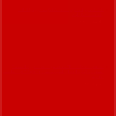
UC للتطوير العقارى تستعد لاطلاق مشروعها الثالث
بالعاصمة خلال أيام
أغسطس 1, 2021
“Radix Development” تتعاقد مع ” اتحاد مفهوم الصحة ”
السعودية لإدارة القطاع الطبى بمشروع “Agile ” فى العاصمة
الإدارية
مايو 30, 2021