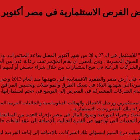
 الفرص الاستثمارية فى مصر أكتوبر 
تطلق شركة “أفروفيجن” مؤتمرها الاستثماري الأول “إيجي إنفستمنت” للاستثمار فى الـ
السوق المصرية ، ومن المقرر أن يقام المؤتمر تحت رعاية عددا من ال
الشركات الراغبة فى ضخ استثمارات من خلال شراء حصص أو أسهم الش
لكبيرة التي شهدتها البلاد فى شبكة الطرق والمواصلات وتحسين المرافق 
ً في قيام الشركات المشتركة فى المعرض إلى التوسع فى حجم استثمارا
ستثمرين ورجال الاعمال والهيئات الدبلوماسية والجاليات العربية ال
ركة بتلك المشروعات الاستثمارية .
قتصاد وخبراء البورصة وسوق المال فى مصر بإجراء العديد من المناق
تسليم درع التميز لمسؤلي تلك الشركات، بالإضافة إلى إتاحة الفرصة
ل.