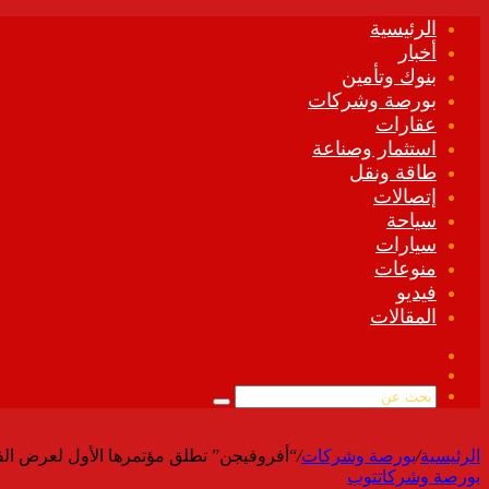
الرئيسية
أخبار
بنوك وتأمين
بورصة وشركات
عقارات
استثمار وصناعة
طاقة ونقل
إتصالات
سياحة
سيارات
منوعات
فيديو
المقالات
فيسبوك
ملخص
الموقع
بحث
RSS
عن
الرئيسية
/
بورصة وشركات
/
“أفروفيجن” تطلق مؤتمرها الأول لعرض الف
بورصة وشركات
توب