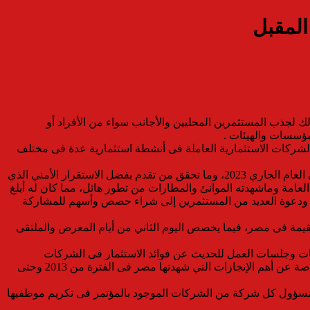
المقبل
 27 و 28 من شهر أكتوبر المقبل بقاعة المؤتمرات، وذلك لجذب المستثمرين المحليين والأجانب سواء من الأفراد أو
مؤسسات والهيئات .
ركات الاستثمارية العاملة فى أنشطة استثمارية عدة فى مختلف
ومن المقرر أن يصاحب المعرض مؤتمراً لعرض الإنجازات التي تحققت على أرض مصر والطفرة الاقتصادية التي شهدتها منذ العام 2013 وحتى العام الجاري 2023، وما تحقق من تقدم بفضل الاستقرار الأمني الذي
العامة وماشهدته الموانئ والمطارات من تطور هائل، مما كان له أبلغ
تها، ودعوة العديد من المستثمرين إلى شراء حصص وأسهم للمشاركة
مقيمة فى مصر، فيما يخصص اليوم الثاني من أيام المعرض والملتقى
شات وجلسات العمل للحديث عن فوائد الاستثمار فى الشركات
المشاركة فى المعرض ومستقبل البورصة المصرية والوقوف على أهم التحديات التي تواجهها فى الفترة الحالية، بالإضافة إلى عقد لقاءات خاصة عن أهم الإنجازات التي شهدتها مصر فى الفترة من 2013 وحتى
 لمسؤول كل شركة من الشركات الموجود بالمؤتمر فى تكريم موظفيها