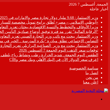
الجمعة, أغسطس 7 2026
أخبار عاجلة
وزير الاستثمار: 9.68 مليار دولار تجارة مصر والإمارات في 2025
«أبوظبي الإسلامي – مصر» يُطلق برامج تمويل مخصصة للسيارات
وزيرا الأوقاف والتخطيط والتنمية الاقتصادية يبحثان تعزيز التع
“الرقابة المالية” تقرر مد فترة توفيق أوضاع صناديق التأمين الخاصة حتى 31 د
وزير الاستثمار يبحث مع نائب وزير التجارة الصيني تعزيز التعا
التضامن الاجتماعي تطلق مبادرة “بكرة المدرسة .. الخير في م
وزير الاستثمار يبحث مع وزير الصناعية البرازيلي تعزيز التجارة
توقعات سعر الذهب اليوم الجمعة 7 أغسطس 2026
الطقس اليوم الجمعة.. شديد الحرارة رطب ونشاط رياح يلطف الأ
اعرف سعر الدولار الآن في البنك الأهلي وبنك مصر وCIB
سياسة الخصوصية
اتصل بنا
من نحن
اعلن معنا
القائمة