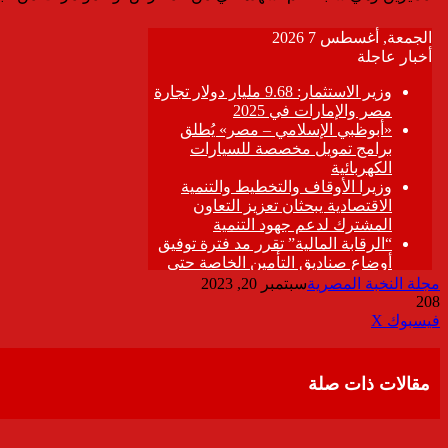
مجلة النخبة المصرية
سبتمبر 20, 2023
208
ڤايبر
طباعة
تيلقرام
واتساب
مشاركة
فيسبوك
‫X
عبر
البريد
مقالات ذات صلة