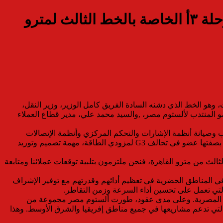
ألستوم تواصل نجاحاتها في مصر بإدخال الخدمة أربع محطات جديدة من المرحلة ۳أ الخاصة بالخط الثالث لمترو
ث لمترو أنفاق القاهرة بإجمالي 4 محطات من العتبة إلى الكيت كات، وهو الخط الذي دشنه السادة الفريق كامل الوزير، وزير النقل،
و المنتدب لألستوم مصر، ,والسيد محمد علي، مدير قطاع العملاء
تشغيل وتدريب وصيانة أنظمة الإشارات والتحكم المركزي وأنظمة الإتصالات
السلكية واللاسلكية لمرحلة ۳أ بلخط الثالث لمترو أنفاق القاهرة. وفي نفس ذات التوقيت، أسندت أيضاً الهيئة القومية للأنفاق لشركة ألستوم، بصفتها عضو في تحالف G3 لمزودي الطاقة، مهمة تصميم وتوريد
اح، العضو المنتدب لشركة ألستوم مصر: “نفخر في شركة ألستوم بتقديم نظام Urbalis للإشارات للمرحلة ۳أ للخط الثالث من مترو القاهرة، فنحن ملتزمون بتلبية توقعات عملائنا ومتابعة
شغلين في المناطق الحضرية في تعظيم أدائهم وقدرتهم مع توفير الإشراف
التي تعمل على تحسين أداء السرعة وزمن التقاطر.
بنية التحتية للسكك الحديدية المصرية. وعلى مدى عقود، طورت ألستوم مصر مجموعة من
التي تدعم مشاريعها في جميع مناطق إفريقيا والشرق الأوسط. وهذا