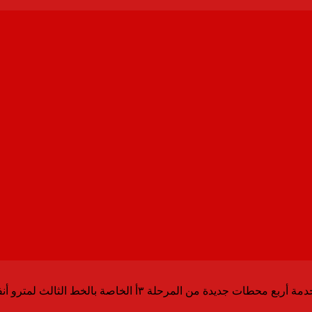
ن المرحلة ۳أ الخاصة بالخط الثالث لمترو أنفاق القاهرة