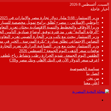
السبت, أغسطس 8 2026
أخبار عاجلة
وزير الاستثمار: 9.68 مليار دولار تجارة مصر والإمارات في 2025
«أبوظبي الإسلامي – مصر» يُطلق برامج تمويل مخصصة للسيارات
وزيرا الأوقاف والتخطيط والتنمية الاقتصادية يبحثان تعزيز التع
“الرقابة المالية” تقرر مد فترة توفيق أوضاع صناديق التأمين الخاصة حتى 31 د
وزير الاستثمار يبحث مع نائب وزير التجارة الصيني تعزيز التعا
التضامن الاجتماعي تطلق مبادرة “بكرة المدرسة .. الخير في م
وزير الاستثمار يبحث مع وزير الصناعية البرازيلي تعزيز التجارة
توقعات سعر الذهب اليوم الجمعة 7 أغسطس 2026
الطقس اليوم الجمعة.. شديد الحرارة رطب ونشاط رياح يلطف الأ
اعرف سعر الدولار الآن في البنك الأهلي وبنك مصر وCIB
سياسة الخصوصية
اتصل بنا
من نحن
اعلن معنا
القائمة