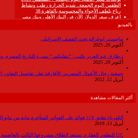
بالفيديو
ماجستير ابوغزاله تحت القصف الإسرائيلى
أكتوبر 20, 2025
د.طارق عبد العزيز يكتب : “نتفليكس” تسىء للتاريخ المصرى وتقدم
أكتوبر 20, 2025
جمعية رجال الأعمال المصريين الأفارقة تعلن تفاصيل التعاون ا
أبريل 12, 2022
أكثر المقالات مشاهدة
الكهرباء تطبق ١٧٪ فوائد على الفواتير المتأخرة بداية من مايو المقبل
أبريل 13, 2019
UC للتطوير العقارى تستعد لاطلاق مشروعها الثالث بالعاصمة خلال أيام