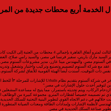
نجحت شركة ألستوم في توريد واختبار وتشغيل المرحلة ۳أ من الخط الثال
ير السيد مارك باريتي، سفير فرنسا في مصر، والسيد رامي صلاح، العض
تية في ألستوم مصر، والمهندس مينا عازر، مدير مشروعات ألستوم مصر.
هيئة القومية للأنفاق بتوقيع عقد مع شركة ألستوم لتصميم وتصنيع وتركيب واختبار و
ومن جانبه قال رامي صل
اهدين لتوفير أحدث حلول الإشارات في مصر.”
على تخفيف ازدحام الركاب، ويتم تحديثه باستمرار، مما يتيح له مساعدة الم
، الذي تم تصميمه خصيصاً لقطارات المترو، مجموعة كبيرة من الوظائف 
أن ألستوم تتواجد في مصر منذ أكثر من 40 عامًا، ساهمت خلالهم في دعم الاتجاه القوي لتطوير ال
لهندسي لأنظمة الإشارات وإمدادات الطاقة ومعدات الصيانة المتطورة 
طوير صناعة السكك الحديدية في مصر.