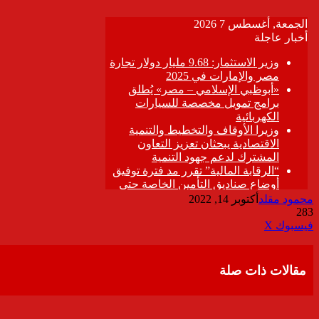
محمود مقلد
أكتوبر 14, 2022
283
ڤايبر
طباعة
تيلقرام
واتساب
مشاركة
فيسبوك
‫X
عبر
البريد
مقالات ذات صلة