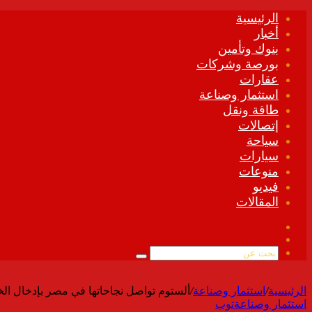
الرئيسية
أخبار
بنوك وتأمين
بورصة وشركات
عقارات
استثمار وصناعة
طاقة ونقل
إتصالات
سياحة
سيارات
منوعات
فيديو
المقالات
فيسبوك
ملخص
الموقع
بحث
RSS
عن
الرئيسية
/
استثمار وصناعة
/
ألستوم تواصل نجاحاتها في مصر بإدخال الخدمة أربع محطات جديدة م
استثمار وصناعة
توب