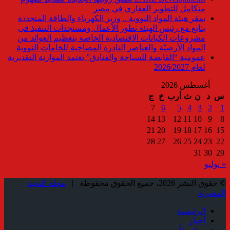
متكامل للتطوير العقاري في مصر
بمقر هيئة المواد النووية .. وزير الكهرباء والطاقة المتجددة
يتابع مع رئيس الهيئة تطور الأعمال ومستجدات التنفيذ فى
مشروعات الكيانات الاقتصادية الخاصة بتعظيم العوائد من
المواد الأرضيّة والعناصر النادرة المصاحبة للخامات النووية
عمومية “القابضة للسياحة والفنادق” تعتمد الموازنة التقديرية
لعام 2026/2027
أغسطس 2026
س
د
ن
ث
أرب
خ
ج
7
6
5
4
3
2
1
14
13
12
11
10
9
8
21
20
19
18
17
16
15
28
27
26
25
24
23
22
31
30
29
« يوليو
© حقوق النشر 2026، جميع الحقوق محفوظة |
مجلة النخبة
المصرية
الرئيسية
أخبار