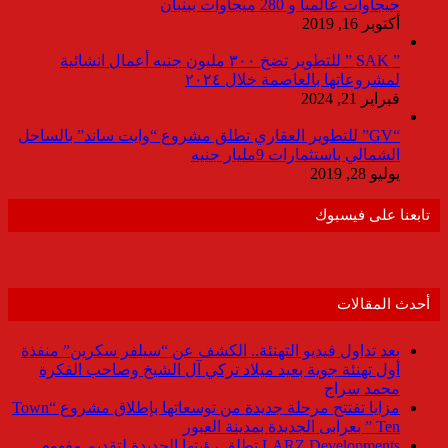
جيجاوات عالميا و 280 ميجاوات ببنبان
أكتوبر 16, 2019
” SAK ” للتطوير تضخ ٣٠٠ مليون جنيه أعمال انشائية
لمشروعاتها بالعاصمة خلال ٢٠٢٤
فبراير 21, 2024
“GV” للتطوير العقاري تطلق مشروع “وايت ساند” بالساحل
الشمالي باستثمارات 9مليار جنيه
يوليو 28, 2019
تابعنا على فيسبوك
أحدث المقالات
بعد تداول فيديو التهنئة.. الكشف عن “سيلفر سكرين” منفذة
أول تهنئة جوية بعيد ميلاد تركي آل الشيخ وصاحب الفكرة
محمد سراج
مزايا تفتتح مرحلة جديدة من توسعاتها بإطلاق مشروع “Town
Ten ” بعرابى الجديدة بمدينة العبور
LARZ Developments تطلق رؤيتها الجديدة لتقديم مفهوم