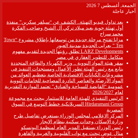
الجمعة, أغسطس 7 2026
أخبار عاجلة
بعد تداول فيديو التهنئة.. الكشف عن “سيلفر سكرين” منفذة
أول تهنئة جوية بعيد ميلاد تركي آل الشيخ وصاحب الفكرة
محمد سراج
مزايا تفتتح مرحلة جديدة من توسعاتها بإطلاق مشروع “Town
Ten ” بعرابى الجديدة بمدينة العبور
LARZ Developments تطلق رؤيتها الجديدة لتقديم مفهوم
متكامل للتطوير العقاري في مصر
بمقر هيئة المواد النووية .. وزير الكهرباء والطاقة المتجددة
يتابع مع رئيس الهيئة تطور الأعمال ومستجدات التنفيذ فى
مشروعات الكيانات الاقتصادية الخاصة بتعظيم العوائد من
المواد الأرضيّة والعناصر النادرة المصاحبة للخامات النووية
عمومية “القابضة للسياحة والفنادق” تعتمد الموازنة التقديرية
لعام 2026/2027
الرئيس التنفيذي للهيئة العامة للاستثمار يبحث مع مجموعة
Hirdaramani Group السريلانكية خطط التوسع في السوق
المصرية
المركز الإعلامي لمجلس الوزراء يستعرض تفاصيل طرح
وزارة الإسكان وحدات سكنية بنظام الإيجار
رئيس الوزراء يستقبل المدير العام لمنظمة اليونسكو
منال عوض تبحث مع نواب القليوبية والغربية والقاهرة