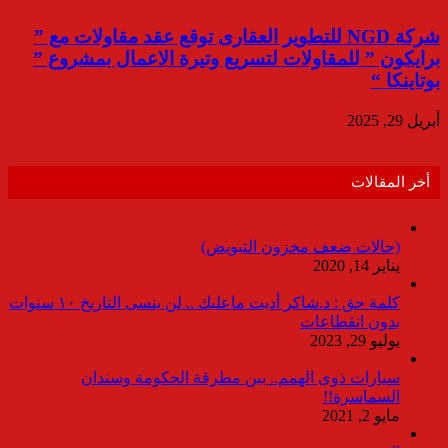
شركة NGD للتطوير العقارى توقع عقد مقاولات مع ”
برايكون ” للمقاولات لتسريع وتيرة الاعمال بمشروع ”
بوتاينكا “
أبريل 29, 2025
أخر المقالات
(حالات ضعف مخزون التبويض)
يناير 14, 2020
كلمة حق : د.شاكر أديت ماعليك .. لن ينسى التاريخ ١٠ سنوات
بدون انقطاعات
يوليو 29, 2023
سيارات ذوى الهمم.. بين مطرقة الحكومة وسندان
السماسرة!!
مايو 2, 2021