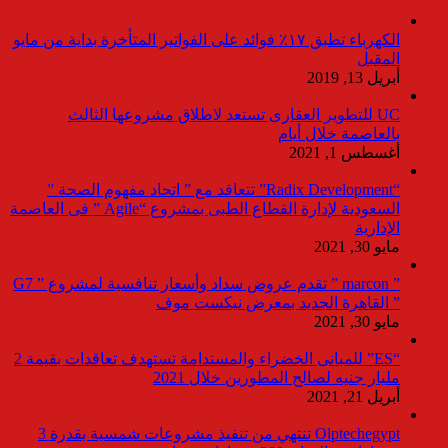
الكهرباء تطبق ١٧٪ فوائد على الفواتير المتأخرة بداية من مايو
المقبل
أبريل 13, 2019
UC للتطوير العقارى تستعد لاطلاق مشروعها الثالث
بالعاصمة خلال أيام
أغسطس 1, 2021
“Radix Development” تتعاقد مع ” اتحاد مفهوم الصحة ”
السعودية لإدارة القطاع الطبى بمشروع “Agile ” فى العاصمة
الإدارية
مايو 30, 2021
” marcon ” تقدم عروض سداد وأسعار تنافسية لمشروع ” G7
” القاهرة الجديد بمعرض نيكست موف
مايو 30, 2021
“ES” للمبانى الخضراء والمستدامة تستهدف تعاقدات بقيمة 2
مليار جنيه لصالح المطورين خلال 2021
أبريل 21, 2021
Olptechegypt تنتهي من تنفيذ مشروعات شمسية بقدرة 3