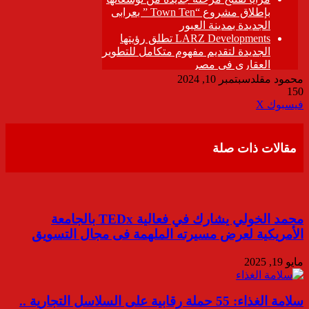
محمود مقلد
سبتمبر 10, 2024
150
ڤايبر
طباعة
تيلقرام
واتساب
مشاركة
فيسبوك
‫X
عبر
البريد
مقالات ذات صلة
محمد الخولي يشارك في فعالية TEDx بالجامعة
الأمريكية لعرض مسيرته الملهمة فى مجال التسويق
مايو 19, 2025
سلامة الغذاء: 55 حملة رقابية على السلاسل التجارية ..