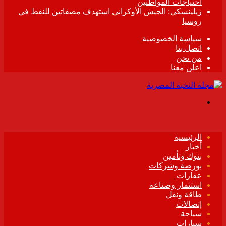
احتياجات المواطنين
زيلينسكي: الجيش الأوكراني استهدف مصفاتين للنفط في
روسيا
سياسة الخصوصية
اتصل بنا
من نحن
اعلن معنا
القائمة
الرئيسية
أخبار
بنوك وتأمين
بورصة وشركات
عقارات
استثمار وصناعة
طاقة ونقل
إتصالات
سياحة
سيارات