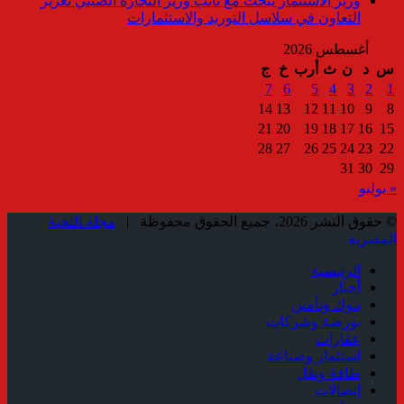
وزير الاستثمار يبحث مع نائب وزير التجارة الصيني تعزيز
التعاون في سلاسل التوريد والاستثمارات
أغسطس 2026
س
د
ن
ث
أرب
خ
ج
7
6
5
4
3
2
1
14
13
12
11
10
9
8
21
20
19
18
17
16
15
28
27
26
25
24
23
22
31
30
29
« يوليو
© حقوق النشر 2026، جميع الحقوق محفوظة |
مجلة النخبة
المصرية
الرئيسية
أخبار
بنوك وتأمين
بورصة وشركات
عقارات
استثمار وصناعة
طاقة ونقل
إتصالات