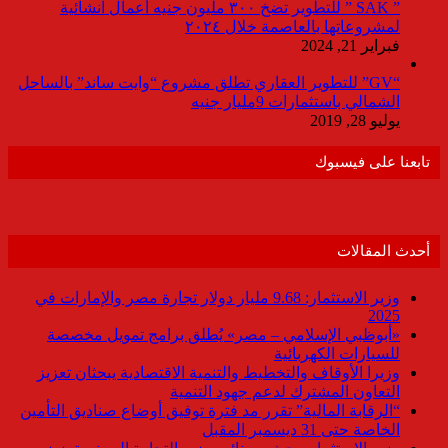
” SAK ” للتطوير تضخ ٣٠٠ مليون جنيه أعمال انشائية
لمشروعاتها بالعاصمة خلال ٢٠٢٤
فبراير 21, 2024
“GV” للتطوير العقاري تطلق مشروع “وايت ساند” بالساحل
الشمالي باستثمارات 9مليار جنيه
يوليو 28, 2019
تابعنا على فيسبوك
أحدث المقالات
وزير الاستثمار: 9.68 مليار دولار تجارة مصر والإمارات في
2025
«أبوظبي الإسلامي – مصر» يُطلق برامج تمويل مخصصة
للسيارات الكهربائية
وزيرا الأوقاف والتخطيط والتنمية الاقتصادية يبحثان تعزيز
التعاون المشترك لدعم جهود التنمية
“الرقابة المالية” تقرر مد فترة توفيق أوضاع صناديق التأمين
الخاصة حتى 31 ديسمبر المقبل