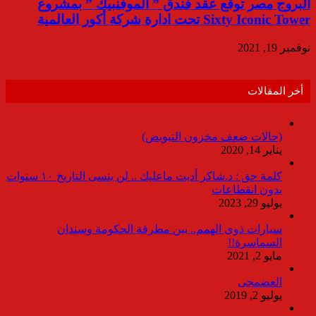
البروج مصر توقع عقد فندق ” الموفنبيك ” بمشروع
Sixty Iconic Tower تحت ادارة شركة أكور العالمية
نوفمبر 19, 2021
أخر المقالات
(حالات ضعف مخزون التبويض)
يناير 14, 2020
كلمة حق : د.شاكر أديت ماعليك .. لن ينسى التاريخ ١٠ سنوات
بدون انقطاعات
يوليو 29, 2023
سيارات ذوى الهمم.. بين مطرقة الحكومة وسندان
السماسرة!!
مايو 2, 2021
العضمجى
يوليو 2, 2019