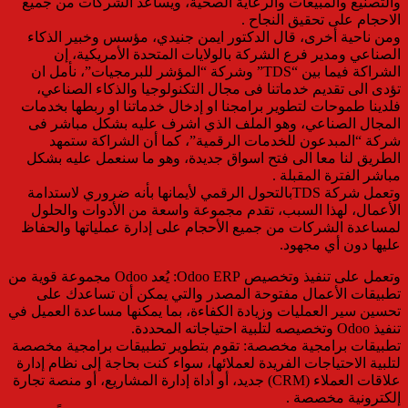
والتصنيع والمبيعات والرعاية الصحية، ويساعد الشركات من جميع
الاحجام على تحقيق النجاح .
ومن ناحية أخرى، قال الدكتور ايمن جنيدي، مؤسس وخبير الذكاء
الصناعي ومدير فرع الشركة بالولايات المتحدة الأمريكية، إن
الشراكة فيما بين “TDS” وشركة “المؤشر للبرمجيات”، نأمل ان
تؤدى الى تقديم خدماتنا فى مجال التكنولوجيا والذكاء الصناعي،
فلدينا طموحات لتطوير برامجنا او إدخال خدماتنا او ربطها بخدمات
المجال الصناعي، وهو الملف الذي اشرف عليه بشكل مباشر فى
شركة “المبدعون للخدمات الرقمية”، كما أن الشراكة ستمهد
الطريق لنا معا الى فتح اسواق جديدة، وهو ما سنعمل عليه بشكل
مباشر الفترة المقبلة .
وتعمل شركة TDSبالتحول الرقمي لأيمانها بأنه ضروري لاستدامة
الأعمال، لهذا السبب، تقدم مجموعة واسعة من الأدوات والحلول
لمساعدة الشركات من جميع الأحجام على إدارة عملياتها والحفاظ
عليها دون أي مجهود.
وتعمل على تنفيذ وتخصيص Odoo ERP: يُعد Odoo مجموعة قوية من
تطبيقات الأعمال مفتوحة المصدر والتي يمكن أن تساعدك على
تحسين سير العمليات وزيادة الكفاءة، بما يمكنها مساعدة العميل في
تنفيذ Odoo وتخصيصه لتلبية احتياجاته المحددة.
تطبيقات برامجية مخصصة: تقوم بتطوير تطبيقات برامجية مخصصة
لتلبية الاحتياجات الفريدة لعملائها، سواء كنت بحاجة إلى نظام إدارة
علاقات العملاء (CRM) جديد، أو أداة إدارة المشاريع، أو منصة تجارة
إلكترونية مخصصة .