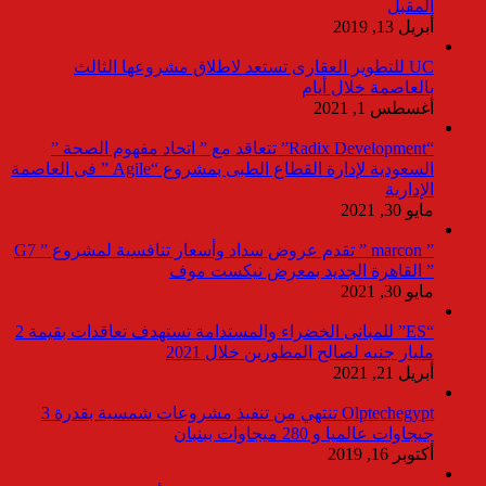
المقبل
أبريل 13, 2019
UC للتطوير العقارى تستعد لاطلاق مشروعها الثالث
بالعاصمة خلال أيام
أغسطس 1, 2021
“Radix Development” تتعاقد مع ” اتحاد مفهوم الصحة ”
السعودية لإدارة القطاع الطبى بمشروع “Agile ” فى العاصمة
الإدارية
مايو 30, 2021
” marcon ” تقدم عروض سداد وأسعار تنافسية لمشروع ” G7
” القاهرة الجديد بمعرض نيكست موف
مايو 30, 2021
“ES” للمبانى الخضراء والمستدامة تستهدف تعاقدات بقيمة 2
مليار جنيه لصالح المطورين خلال 2021
أبريل 21, 2021
Olptechegypt تنتهي من تنفيذ مشروعات شمسية بقدرة 3
جيجاوات عالميا و 280 ميجاوات ببنبان
أكتوبر 16, 2019