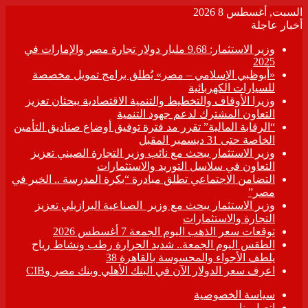
السبت, أغسطس 8 2026
أخبار عاجلة
وزير الاستثمار: 9.68 مليار دولار تجارة مصر والإمارات في
2025
«أبوظبي الإسلامي – مصر» يُطلق برامج تمويل مخصصة
للسيارات الكهربائية
وزيرا الأوقاف والتخطيط والتنمية الاقتصادية يبحثان تعزيز
التعاون المشترك لدعم جهود التنمية
“الرقابة المالية” تقرر مد فترة توفيق أوضاع صناديق التأمين
الخاصة حتى 31 ديسمبر المقبل
وزير الاستثمار يبحث مع نائب وزير التجارة الصيني تعزيز
التعاون في سلاسل التوريد والاستثمارات
التضامن الاجتماعي تطلق مبادرة “بكرة المدرسة .. الخير في
مصر”
وزير الاستثمار يبحث مع وزير الصناعية البرازيلي تعزيز
التجارة والاستثمارات
توقعات سعر الذهب اليوم الجمعة 7 أغسطس 2026
الطقس اليوم الجمعة.. شديد الحرارة رطب ونشاط رياح
يلطف الأجواء والمحسوسة بالقاهرة 38
اعرف سعر الدولار الآن في البنك الأهلي وبنك مصر وCIB
سياسة الخصوصية
اتصل بنا