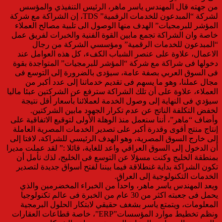
من جهته قال المهندس ياسر ماهر، الرئيس التنفيذي والمؤسس
لشركة “المبدعون للخدمات الرقمية” TDS، إن الشراكة مع شركة
المؤشر للبرمجيات” الهدف منها الوصول الى تلبية مصالح العملاء
خاصة وان الشراكة تجمع مابين القوة الفنية والخبرات لفريق عمل
“المبدعون للخدمات الرقمية” ومؤسسي الشركة من رجال
الاعمال، علاوة على عنصر الشباب الكفء، كل هذه العوامل عند
دخولها فى شراكة مع شركة “المؤشر للبرمجيات” المتواجدة بقوة
فى السوق العربي بصفة عامة، سيؤدى بالضرورة إلى التوسع فى
مجال عملنا، وهو ما يسهم فى تقديم خدماتنا إلى عدد أكبر من
العملاء، علاوة على أن تلك الشراكة سترفع عن الشركتين عبئا ماليا
سيؤدي فى النهاية إلى وصول الخدمة لعملائنا بأسعار أقل نتيجة
لخفض التكلفة الناتج عن عدم تكرار الجهود مابين الشركتين.
وأضاف “ماهر”، أننا سنعمل منذ الوهلة الأولى لتوقيع الاتفاقية على
إنتاج منتج أقوى وقدرة أكبر على تصدير الخدمات المصرية العاملة
إلى خارج السوق المصرية، وهو الهدف الرئيسي للشراكة، لافتا إلى
أن الدخول إلى السوق العراقي واعد للغاية، قائلا :” لقد عملت مديرا
بمنطقة الخليج وكنت مسؤلا عن التوسع فى الخليج، لذك نأمل أن
تكون الشراكة بداية غنطلاقة فيما بيننا لفتح أسواق جديدة لتصدير
الخدمات التكنولوجية إلى العراق.
ويعد المهندس ياسر ماهر، واحداً من الخبراء المخضرمين والذي
يحمل فى جعبته اكثر من 30 عام من الخبرة فى عالم تكنولوجيا
المعلومات، ويتمتع ياسر بشغف حقيقي لابتكار الحلول البرمجية
ونظم تخطيط موارد المؤسسات”ERP”، خاصة قطاعات العقارات