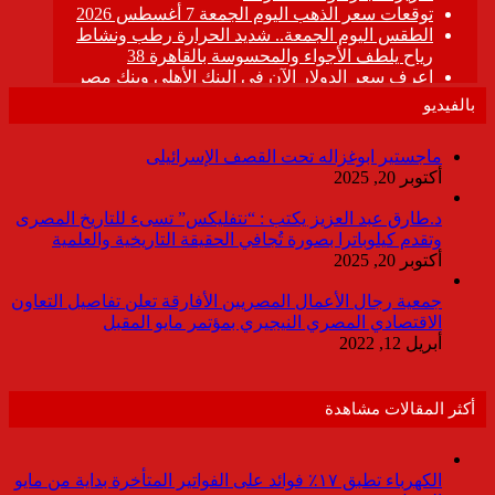
بالفيديو
ماجستير ابوغزاله تحت القصف الإسرائيلى
أكتوبر 20, 2025
د.طارق عبد العزيز يكتب : “نتفليكس” تسىء للتاريخ المصرى
وتقدم كيلوباترا بصورة تُجافي الحقيقة التاريخية والعلمية
أكتوبر 20, 2025
جمعية رجال الأعمال المصريين الأفارقة تعلن تفاصيل التعاون
الاقتصادي المصري النيجيري بمؤتمر مايو المقبل
أبريل 12, 2022
أكثر المقالات مشاهدة
الكهرباء تطبق ١٧٪ فوائد على الفواتير المتأخرة بداية من مايو