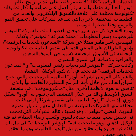
للخدمات الرقمية” TDS لا تقتصر فقط على تقديم برامج نظام
“أودو” العالمية فقط، وإنما سيتم العمل على صياغة وإبتكار تطبيقات
تكنولوجية مختلفة على علاقة بالتسويق الإليكتروني والعديد من
التطبيقات المختلفة الأخرى التي تساعد الشركات على تحقيق النمو
والتوسع وفقا لخطتها التوسعية .
ووقع الاتفاقية كل من بشير دوحان العضو المنتدب لشركة “المؤشر
للبرمجيات ونشر المعلومات” ممثلا لشركة “المؤشر”، وكذلك
المهندس ياسر ماهر ممثلا عن شركة “المبدعون للخدمات الرقمية”،
وإتفق الطرفان على المضي قدما فى تقديم التطبيقات لتكنولوجية
المختلفة فى الأسواق المختلفة لاسيما فى السوق السعودية
والعراقية بالاضافة إلى السوق المصري .
وكانت شركتي “المؤشر للبرمجيات ونشر المعلومات” و “المبدعون
للخدمات الرقمية” قد نجحتا فى أن تكونا الوكيلان الذهبيان
والشريكان المهمان لشركة “أودو” العالمية للبرمجيات والتي تجتاح
أسواق العالم من خلال باقة البرامج المتطورة الخاصة بها والذي
تنافس به بقوة الأنظمة الأخرى مثل “مايكروسوفت”، فى منطقة
الشرق الأوسط وذلك من خلال التصنيف الذي تقوم به “أودو” بشكل
دوري، إذ تعمل “أودو” العالمية على تقسيم شركائها إلى فئات
محتلفة منها الشركات المبتدئة فى التعامل معهم، ثم يليه تصنيف
الشريك الفضي “سيلفر”، وهو تصنيف تناله الشركات التي نجحت
فى تحقيق نسب مبيعات جيدة بالسوق وكسب رضاء العملاء، ثم فئة
الوكيل الذهبي، وهو ما نجحت فيه” المؤشر للبرمجيات” فى نيل تلك
الفئة عن جدارة واستحقاق من قبل “أودو” العالمية، وهو ما تحقق
فى وقت قصير.