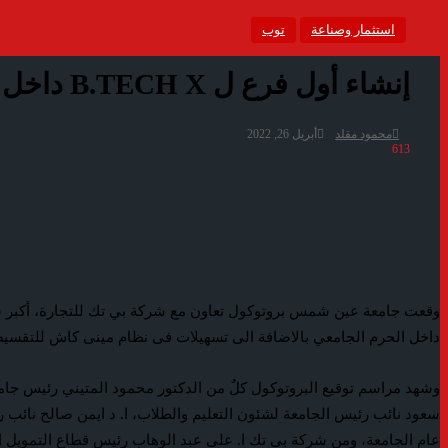
استثمار وصناعة
توب
إنشاء أول فرع ل B.TECH X داخل جامعة عين شمس
محمود مقلد
أبريل 26, 2022
613
داخل الحرم الجامعي بالاضافة الى تسهيلات فى نظام مينى كاش للتقسيط، و
وشهد مراسم توقيع البروتوكول كلٌ من الدكتور محمود المتيني رئيس جا
سعود نائب رئيس الجامعة لشئون التعليم والطلاب، ا. د ايمن صالح نائب رئ
عام الجامعة، ومن شركة بى تك ا. على عبد الوهاب رئيس قطاع التمويل الاستهلاكي، ا. وائل عنانى رئيس قطاع