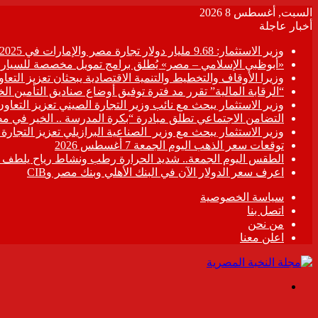
السبت, أغسطس 8 2026
أخبار عاجلة
وزير الاستثمار: 9.68 مليار دولار تجارة مصر والإمارات في 2025
«أبوظبي الإسلامي – مصر» يُطلق برامج تمويل مخصصة للسيارات
وزيرا الأوقاف والتخطيط والتنمية الاقتصادية يبحثان تعزيز التع
“الرقابة المالية” تقرر مد فترة توفيق أوضاع صناديق التأمين الخاصة حتى 31 د
وزير الاستثمار يبحث مع نائب وزير التجارة الصيني تعزيز التعا
التضامن الاجتماعي تطلق مبادرة “بكرة المدرسة .. الخير في م
وزير الاستثمار يبحث مع وزير الصناعية البرازيلي تعزيز التجارة
توقعات سعر الذهب اليوم الجمعة 7 أغسطس 2026
الطقس اليوم الجمعة.. شديد الحرارة رطب ونشاط رياح يلطف الأ
اعرف سعر الدولار الآن في البنك الأهلي وبنك مصر وCIB
سياسة الخصوصية
اتصل بنا
من نحن
اعلن معنا
القائمة