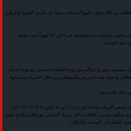
بة من خلال قنوات البيع المختلفة، سواء عن طريق الفروع أو أونلاين
و من مميزات البروتوكول – فتح حساب تقسيط “مينى كاش” بدون رسوم أو مفردات مرتب، ويستفيد بتلك المميزات أيضاً طلبة الجامعة دون قيود على السن، وتتراوح مدة التقسيط من 6 إلى 48 شهراً بدون مقدم.
مل لدى الشركة.
ى مستوى، وهو ما يتواكب مع رؤية الجامعة ليتماشى مع توجه الدولة
لطلاب وأعضاء هيئة التدريس والموظفين من خلال الشركة ومنتجاتها،
فرص عمل للخريجين.
وتعليقاً على توقيع البروتوكول، صرح الدكتور محمود خطاب رئيس مجلس الإدارة والعضو المنتدب لشركة “بي تك” : فخورون بالشراكة مع جامعة عين شمس العريقة وإنشاء أول فرع لـ “بي تك إكس B.TECH X” داخل
، وتأهيل وتدريب الطلاب داخل بي تك أكاديمي مع توافر إمكانية تعيين
د، إضافة إلى الصناعة والابتكار.”