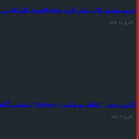
ترميم وتطوير ثلاث مقابر أثرية بجبانة الخوخة بالبر الغربي ف
أبريل 12, 2026
“البروج مصر ” تتعاقد مع مكتب “Alchemy” إستشارياً للتصميمات الداخلية بمشروع 6ixty Iconic Tower بالعاصمة الإدارية
أبريل 9, 2021