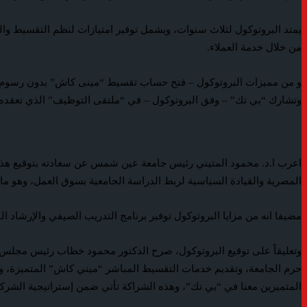
يمتد البروتوكول لثلاث سنوات، ويشمل توفير امتيازات لنظم التقسيط وال
من خلال خدمة العملاء.
وتشارك “بي تك” – وفق البروتوكول – في “ملتقى التوظيف” الذي تعقده ا
اعرب ا.د. محمود المتيني رئيس جامعة عين شمس عن سعادته بتوقيع هذا ا
المصرية والقيادة السياسية لربط الدراسة الجامعية بسوق العمل، وهو ما
مضيفا انه من مزايا البروتوكول توفير برنامج التدريب الصيفي والإرشاد ا
حرم الجامعة، وتقديم خدمات التقسيط المباشر “ميني كاش” المتميزة، وسع
المتميزين معنا في “بي تك”، وهذه الشراكة تأتي ضمن إستراتيجية الشركة ل