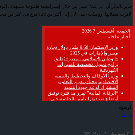
جدير بالذكر أن “بي تك” تعمل من خلال إستراتيجية طموحة تستهدف الوص
الأقرب لعملائها، ووصلت حتى الآن إلى أكثر من 120 فرع في أكثر من محافظة 25 على مستوى الجمهورية، وتواصل تقديم خدمات التقسيط المباشر “ميني كاش” المتميزة التي اشتهرت بها منذ انطلاقها بالسوق المصري.
الوسوم
بى تك
محمود مقلد
أبريل 26, 2022