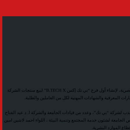
وقعت جامعة عين شمس بروتوكول تعاون مع شركة بي تك للتجارة، أكبر سلسلة متخصصة في بيع وتوزيع الأجهزة الكهربائية والإلكترونية بالسوق المصرية، لإنشاء أول فرع “بي تك إكس B.TECH X” لبيع منتجات الشركة
رات المعرفية والشهادات المهنية لكل من العاملين والطلبة.
 لشركة “بي تك”، وعدد من قيادات الجامعة والشركة ا. د عبد الفتاح
 الجامعة لشئون خدمة المجتمع وتنمية البيئة ، اللواء احمد لاشين امين