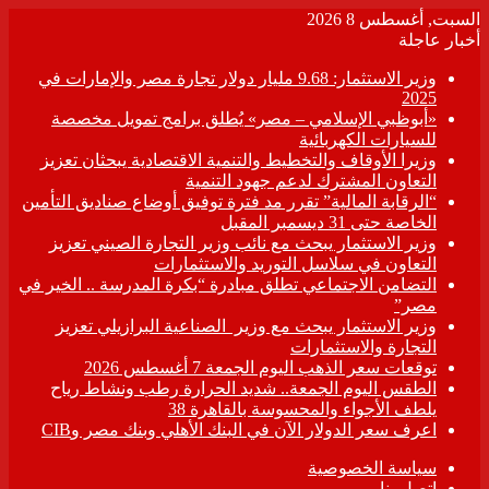
السبت, أغسطس 8 2026
أخبار عاجلة
وزير الاستثمار: 9.68 مليار دولار تجارة مصر والإمارات في
2025
«أبوظبي الإسلامي – مصر» يُطلق برامج تمويل مخصصة
للسيارات الكهربائية
وزيرا الأوقاف والتخطيط والتنمية الاقتصادية يبحثان تعزيز
التعاون المشترك لدعم جهود التنمية
“الرقابة المالية” تقرر مد فترة توفيق أوضاع صناديق التأمين
الخاصة حتى 31 ديسمبر المقبل
وزير الاستثمار يبحث مع نائب وزير التجارة الصيني تعزيز
التعاون في سلاسل التوريد والاستثمارات
التضامن الاجتماعي تطلق مبادرة “بكرة المدرسة .. الخير في
مصر”
وزير الاستثمار يبحث مع وزير الصناعية البرازيلي تعزيز
التجارة والاستثمارات
توقعات سعر الذهب اليوم الجمعة 7 أغسطس 2026
الطقس اليوم الجمعة.. شديد الحرارة رطب ونشاط رياح
يلطف الأجواء والمحسوسة بالقاهرة 38
اعرف سعر الدولار الآن في البنك الأهلي وبنك مصر وCIB
سياسة الخصوصية
اتصل بنا