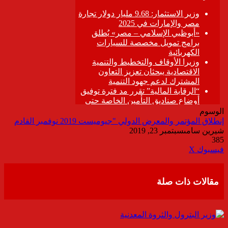
الوسوم
إنطلاق المؤتمر والمعرض الدولي "جيوميست 2019 نوفمبر القادم
شيرين سامى
سبتمبر 23, 2019
385
ڤايبر
طباعة
تيلقرام
واتساب
مشاركة
فيسبوك
‫X
عبر
البريد
مقالات ذات صلة