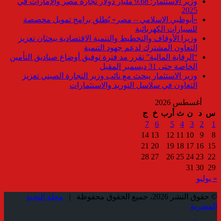
وزير الاستثمار: 9.68 مليار دولار تجارة مصر والإمارات في
2025
«أبوظبي الإسلامي – مصر» يُطلق برامج تمويل مخصصة
للسيارات الكهربائية
وزيرا الأوقاف والتخطيط والتنمية الاقتصادية يبحثان تعزيز
التعاون المشترك لدعم جهود التنمية
“الرقابة المالية” تقرر مد فترة توفيق أوضاع صناديق التأمين
الخاصة حتى 31 ديسمبر المقبل
وزير الاستثمار يبحث مع نائب وزير التجارة الصيني تعزيز
التعاون في سلاسل التوريد والاستثمارات
أغسطس 2026
س
د
ن
ث
أرب
خ
ج
7
6
5
4
3
2
1
14
13
12
11
10
9
8
21
20
19
18
17
16
15
28
27
26
25
24
23
22
31
30
29
« يوليو
© حقوق النشر 2026، جميع الحقوق محفوظة |
مجلة النخبة
المصرية