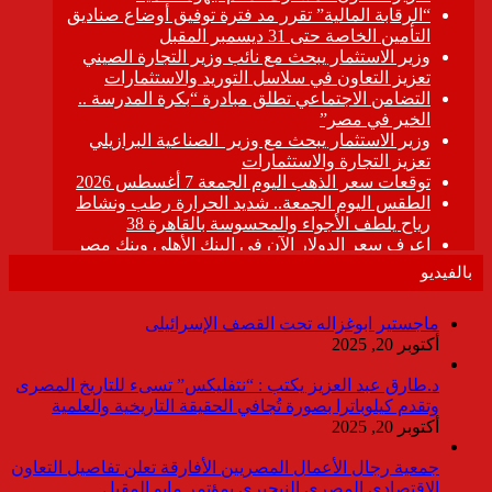
بالفيديو
ماجستير ابوغزاله تحت القصف الإسرائيلى
أكتوبر 20, 2025
د.طارق عبد العزيز يكتب : “نتفليكس” تسىء للتاريخ المصرى
وتقدم كيلوباترا بصورة تُجافي الحقيقة التاريخية والعلمية
أكتوبر 20, 2025
جمعية رجال الأعمال المصريين الأفارقة تعلن تفاصيل التعاون
الاقتصادي المصري النيجيري بمؤتمر مايو المقبل