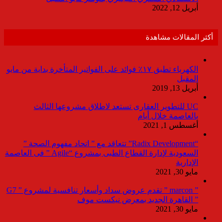
أبريل 12, 2022
أكثر المقالات مشاهدة
الكهرباء تطبق ١٧٪ فوائد على الفواتير المتأخرة بداية من مايو
المقبل
أبريل 13, 2019
UC للتطوير العقارى تستعد لاطلاق مشروعها الثالث
بالعاصمة خلال أيام
أغسطس 1, 2021
“Radix Development” تتعاقد مع ” اتحاد مفهوم الصحة ”
السعودية لإدارة القطاع الطبى بمشروع “Agile ” فى العاصمة
الإدارية
مايو 30, 2021
” marcon ” تقدم عروض سداد وأسعار تنافسية لمشروع ” G7
” القاهرة الجديد بمعرض نيكست موف
مايو 30, 2021