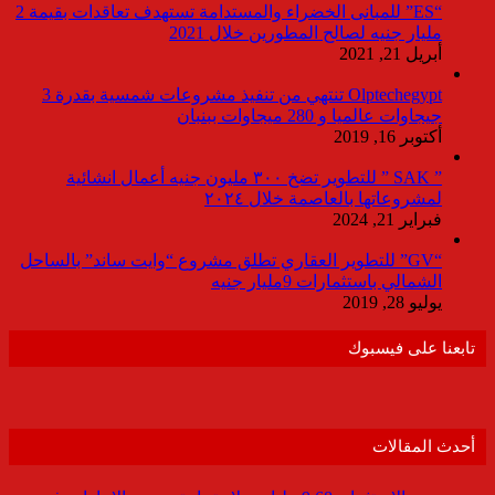
“ES” للمبانى الخضراء والمستدامة تستهدف تعاقدات بقيمة 2
مليار جنيه لصالح المطورين خلال 2021
أبريل 21, 2021
Olptechegypt تنتهي من تنفيذ مشروعات شمسية بقدرة 3
جيجاوات عالميا و 280 ميجاوات ببنبان
أكتوبر 16, 2019
” SAK ” للتطوير تضخ ٣٠٠ مليون جنيه أعمال انشائية
لمشروعاتها بالعاصمة خلال ٢٠٢٤
فبراير 21, 2024
“GV” للتطوير العقاري تطلق مشروع “وايت ساند” بالساحل
الشمالي باستثمارات 9مليار جنيه
يوليو 28, 2019
تابعنا على فيسبوك
أحدث المقالات