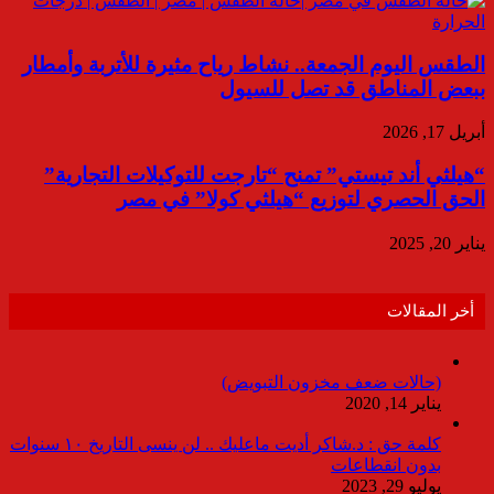
الطقس اليوم الجمعة.. نشاط رياح مثيرة للأتربة وأمطار
ببعض المناطق قد تصل للسيول
أبريل 17, 2026
“هيلثي أند تيستي” تمنح “تارجت للتوكيلات التجارية”
الحق الحصري لتوزيع “هيلثي كولا” في مصر
يناير 20, 2025
أخر المقالات
(حالات ضعف مخزون التبويض)
يناير 14, 2020
كلمة حق : د.شاكر أديت ماعليك .. لن ينسى التاريخ ١٠ سنوات
بدون انقطاعات
يوليو 29, 2023