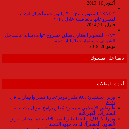
أكتوبر 16, 2019
” SAK ” للتطوير تضخ ٣٠٠ مليون جنيه أعمال انشائية
لمشروعاتها بالعاصمة خلال ٢٠٢٤
فبراير 21, 2024
“GV” للتطوير العقاري تطلق مشروع “وايت ساند” بالساحل
الشمالي باستثمارات 9مليار جنيه
يوليو 28, 2019
تابعنا على فيسبوك
أحدث المقالات
وزير الاستثمار: 9.68 مليار دولار تجارة مصر والإمارات في
2025
«أبوظبي الإسلامي – مصر» يُطلق برامج تمويل مخصصة
للسيارات الكهربائية
وزيرا الأوقاف والتخطيط والتنمية الاقتصادية يبحثان تعزيز
التعاون المشترك لدعم جهود التنمية