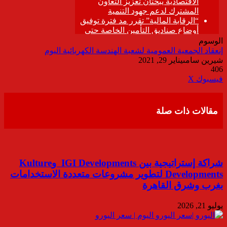
الوسوم
إنعقاد الجمعية العمومية لشعبة الهندسة الكهربائية اليوم
شيرين سامى
يناير 29, 2021
406
ڤايبر
طباعة
تيلقرام
واتساب
مشاركة
فيسبوك
‫X
عبر
البريد
مقالات ذات صلة
شراكة إستراتيجية بين IGI Developments وKulture
Developments لتطوير مشروعات متعددة الاستخدامات
بغرب وشرق القاهرة
يوليو 21, 2026