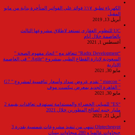
الكهرباء تطبق ١٧٪ فوائد على الفواتير المتأخرة بداية من مايو
المقبل
أبريل 13, 2019
UC للتطوير العقارى تستعد لاطلاق مشروعها الثالث
بالعاصمة خلال أيام
أغسطس 1, 2021
“Radix Development” تتعاقد مع ” اتحاد مفهوم الصحة ”
السعودية لإدارة القطاع الطبى بمشروع “Agile ” فى العاصمة
الإدارية
مايو 30, 2021
” marcon ” تقدم عروض سداد وأسعار تنافسية لمشروع ” G7
” القاهرة الجديد بمعرض نيكست موف
مايو 30, 2021
“ES” للمبانى الخضراء والمستدامة تستهدف تعاقدات بقيمة 2
مليار جنيه لصالح المطورين خلال 2021
أبريل 21, 2021
Olptechegypt تنتهي من تنفيذ مشروعات شمسية بقدرة 3
جيجاوات عالميا و 280 ميجاوات ببنبان