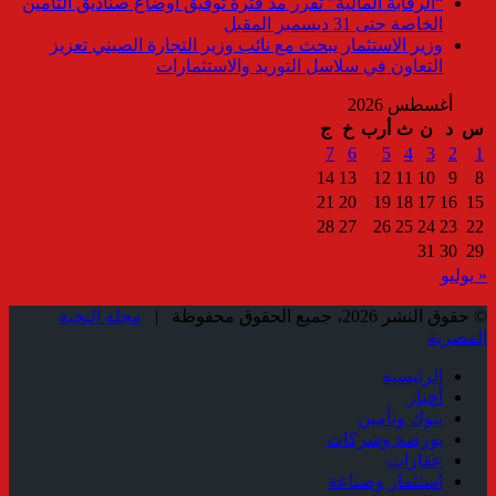
“الرقابة المالية” تقرر مد فترة توفيق أوضاع صناديق التأمين
الخاصة حتى 31 ديسمبر المقبل
وزير الاستثمار يبحث مع نائب وزير التجارة الصيني تعزيز
التعاون في سلاسل التوريد والاستثمارات
أغسطس 2026
س
د
ن
ث
أرب
خ
ج
7
6
5
4
3
2
1
14
13
12
11
10
9
8
21
20
19
18
17
16
15
28
27
26
25
24
23
22
31
30
29
« يوليو
© حقوق النشر 2026، جميع الحقوق محفوظة |
مجلة النخبة
المصرية
الرئيسية
أخبار
بنوك وتأمين
بورصة وشركات
عقارات
استثمار وصناعة