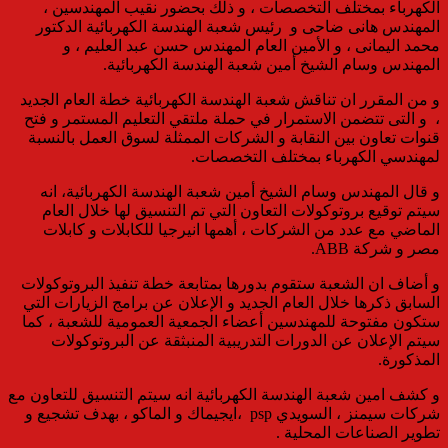
الكهرباء بمختلف التخصصات ، و ذلك بحضور نقيب المهندسين ،
المهندس هانى ضاحى و رئيس شعبة الهندسة الكهربائية الدكتور
محمد اليمانى ، و الأمين العام المهندس حسن عبد العليم ، و
المهندس وسام الشيخ أمين شعبة الهندسة الكهربائية.
و من المقرر ان تناقش شعبة الهندسة الكهربائية خطة العام الجديد
، و التى تتضمن الاستمرار في حملة ملتقي التعليم المستمر و فتح
قنوات تعاون بين النقابة و الشركات الممثلة لسوق العمل بالنسبة
لمهندسي الكهرباء بمختلف التخصصات.
و قال المهندس وسام الشيخ أمين شعبة الهندسة الكهربائية، انه
سيتم توقيع بروتوكولات التعاون التي تم التنسيق لها خلال العام
الماضي مع عدد من الشركات ، أهمها انيرجيا للكابلات و كابلات
مصر و شركة ABB.
و أضاف ان الشعبة ستقوم بدورها بمتابعة خطة تنفيذ البروتوكولات
السابق ذكرها خلال العام الجديد و الإعلان عن برامج الزيارات التي
ستكون مفتوحة للمهندسين أعضاء الجمعية العمومية للشعبة ، كما
سيتم الإعلان عن الدورات التدريبية المنبثقة عن البروتوكولات
المذكورة.
و كشف امين شعبة الهندسة الكهربائية انه سيتم التنسيق للتعاون مع
شركات سيمنز ، السويدي psp ،ايجيماك و الماكو ، بهدف تشجيع و
تطوير الصناعات المحلية .