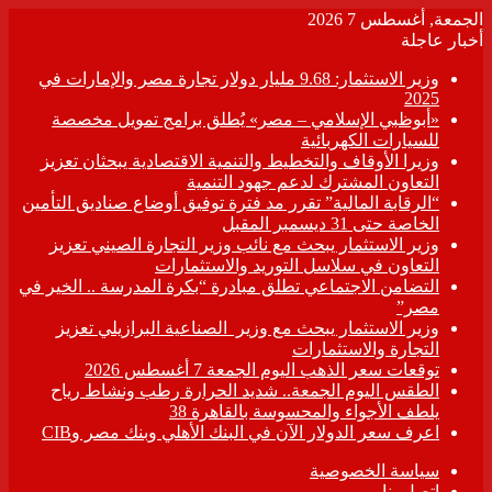
الجمعة, أغسطس 7 2026
أخبار عاجلة
وزير الاستثمار: 9.68 مليار دولار تجارة مصر والإمارات في
2025
«أبوظبي الإسلامي – مصر» يُطلق برامج تمويل مخصصة
للسيارات الكهربائية
وزيرا الأوقاف والتخطيط والتنمية الاقتصادية يبحثان تعزيز
التعاون المشترك لدعم جهود التنمية
“الرقابة المالية” تقرر مد فترة توفيق أوضاع صناديق التأمين
الخاصة حتى 31 ديسمبر المقبل
وزير الاستثمار يبحث مع نائب وزير التجارة الصيني تعزيز
التعاون في سلاسل التوريد والاستثمارات
التضامن الاجتماعي تطلق مبادرة “بكرة المدرسة .. الخير في
مصر”
وزير الاستثمار يبحث مع وزير الصناعية البرازيلي تعزيز
التجارة والاستثمارات
توقعات سعر الذهب اليوم الجمعة 7 أغسطس 2026
الطقس اليوم الجمعة.. شديد الحرارة رطب ونشاط رياح
يلطف الأجواء والمحسوسة بالقاهرة 38
اعرف سعر الدولار الآن في البنك الأهلي وبنك مصر وCIB
سياسة الخصوصية
اتصل بنا