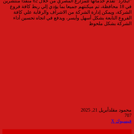
“ايكارد” تقدم خدماتها للمزارع المصري من خلال 62 منفذا منتشرين
في 18 محافظة، تم ميكنتهم جميعا بما يؤدي إلي ربط كافة فروع
الشركة، ويمكن إدارة الشركة من الاشراف والرقابة علي كافة
الفروع التابعة بشكل أسهل وأيسر، ويدفع في اتجاه تحسين أداء
الشركة بشكل ملحوظ
محمود مقلد
أبريل 21, 2025
707
ڤايبر
طباعة
تيلقرام
واتساب
مشاركة
فيسبوك
‫X
عبر
البريد