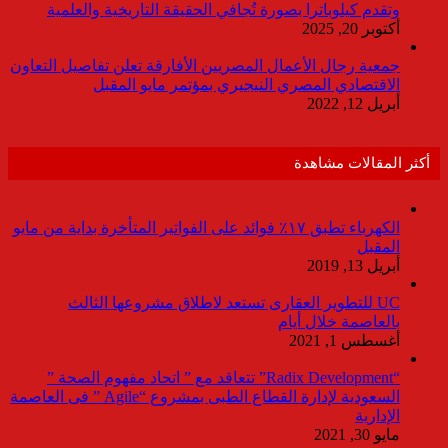
وتقدم كيلوباترا بصورة تُجافي الحقيقة التاريخية والعلمية
أكتوبر 20, 2025
جمعية رجال الأعمال المصريين الأفارقة تعلن تفاصيل التعاون
الاقتصادي المصري النيجيري بمؤتمر مايو المقبل
أبريل 12, 2022
أكثر المقالات مشاهدة
الكهرباء تطبق ١٧٪ فوائد على الفواتير المتأخرة بداية من مايو
المقبل
أبريل 13, 2019
UC للتطوير العقارى تستعد لاطلاق مشروعها الثالث
بالعاصمة خلال أيام
أغسطس 1, 2021
“Radix Development” تتعاقد مع ” اتحاد مفهوم الصحة ”
السعودية لإدارة القطاع الطبى بمشروع “Agile ” فى العاصمة
الإدارية
مايو 30, 2021