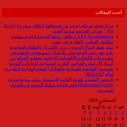
أحدث المقالات
مزايا تفتتح مرحلة جديدة من توسعاتها بإطلاق مشروع “Town
Ten ” بعرابى الجديدة بمدينة العبور
LARZ Developments تطلق رؤيتها الجديدة لتقديم مفهوم
متكامل للتطوير العقاري في مصر
بمقر هيئة المواد النووية .. وزير الكهرباء والطاقة المتجددة
يتابع مع رئيس الهيئة تطور الأعمال ومستجدات التنفيذ فى
مشروعات الكيانات الاقتصادية الخاصة بتعظيم العوائد من
المواد الأرضيّة والعناصر النادرة المصاحبة للخامات النووية
عمومية “القابضة للسياحة والفنادق” تعتمد الموازنة التقديرية
لعام 2026/2027
الرئيس التنفيذي للهيئة العامة للاستثمار يبحث مع مجموعة
Hirdaramani Group السريلانكية خطط التوسع في السوق
المصرية
أغسطس 2026
س
د
ن
ث
أرب
خ
ج
7
6
5
4
3
2
1
14
13
12
11
10
9
8
21
20
19
18
17
16
15