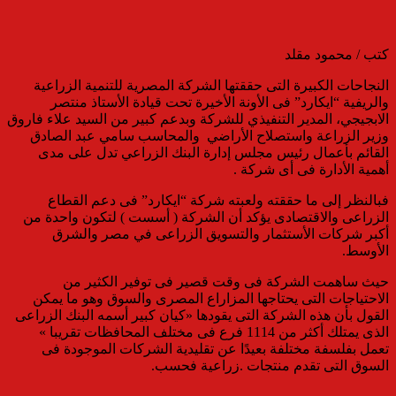
كتب / محمود مقلد
النجاحات الكبيرة التى حققتها الشركة المصرية للتنمية الزراعية
والريفية “ايكارد” فى الأونة الأخيرة تحت قيادة الأستاذ منتصر
الابجيجي، المدير التنفيذي للشركة وبدعم كبير من السيد علاء فاروق
وزير الزراعة واستصلاح الأراضي والمحاسب سامي عبد الصادق
القائم بأعمال رئيس مجلس إدارة البنك الزراعي تدل على مدى
أهمية الأدارة فى أى شركة .
فبالنظر إلى ما حققته ولعبته شركة “ايكارد” فى دعم القطاع
الزراعى والاقتصادى يؤكد أن الشركة ( أسست ) لتكون واحدة من
أكبر شركات الأستثمار والتسويق الزراعى في مصر والشرق
الأوسط.
حيث ساهمت الشركة فى وقت قصير فى توفير الكثير من
الاحتياجات التى يحتاجها المزاراع المصرى والسوق وهو ما يمكن
القول بأن هذه الشركة التى يقودها «كيان كبير أسمه البنك الزراعى
الذى يمتلك أكثر من 1114 فرع فى مختلف المحافظات تقريبا »
تعمل بفلسفة مختلفة بعيدًا عن تقليدية الشركات الموجودة فى
السوق التى تقدم منتجات .زراعية فحسب.