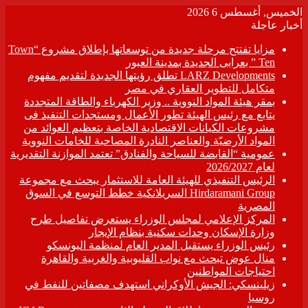
الخميس, أغسطس 6 2026
أخبار عاجلة
مزايا تفتتح مرحلة جديدة من توسعاتها بإطلاق مشروع “Town
Ten ” بعرابى الجديدة بمدينة العبور
LARZ Developments تطلق رؤيتها الجديدة لتقديم مفهوم
متكامل للتطوير العقاري في مصر
بمقر هيئة المواد النووية .. وزير الكهرباء والطاقة المتجددة
يتابع مع رئيس الهيئة تطور الأعمال ومستجدات التنفيذ فى
مشروعات الكيانات الاقتصادية الخاصة بتعظيم العوائد من
المواد الأرضيّة والعناصر النادرة المصاحبة للخامات النووية
عمومية “القابضة للسياحة والفنادق” تعتمد الموازنة التقديرية
لعام 2026/2027
الرئيس التنفيذي للهيئة العامة للاستثمار يبحث مع مجموعة
Hirdaramani Group السريلانكية خطط التوسع في السوق
المصرية
المركز الإعلامي لمجلس الوزراء يستعرض تفاصيل طرح
وزارة الإسكان وحدات سكنية بنظام الإيجار
رئيس الوزراء يستقبل المدير العام لمنظمة اليونسكو
منال عوض تبحث مع نواب القليوبية والغربية والقاهرة
احتياجات المواطنين
زيلينسكي: الجيش الأوكراني استهدف مصفاتين للنفط في
روسيا