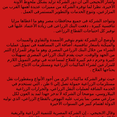
وأشار الأبجيجى الى أن دور الشركة تزايد بشكل ملحوظ الآونة
الأخيرة، نظرا لما توفره الشركة من مميزات عديدة أهمها القرب من
المزارعين، وتنوع الخدمات والتطوير المستمرفى العمل .
وتتواجد الشركة فى جميع محافظات مصر وهو ما اعطاها مزايا
تنافسية كبيرة ، دفعت البنك الزراعى فى زيادة الأعتماد عليها فى
توفير كل احتياجات القطاع الرزاعى .
وأوضح أن الشركة تقوم بتوفير الأسمدة والتقاوي والمبيدات
والميكنة بأسعار تنافسية، أضافة الى المساهمة فى تمويل عمليات
الشراء من خلال البنك الزراعي المصري وهو ما يوفر للمزاراع الثير
من الجهد والوقت، حيث يقدم البنك الزراعي المصري تسهيلات
كثيرة وحزم دعم كبيرة للفلاح لمساعدته في توفير التمويل اللازم
للمزارعين لشراء الماكينات الزراعية ومستلزمات الانتاج التى
يحتاجها الفلاح .
حيث توفر الشركة ماكينات الري من أجود الأنواع ومقطورات نقل
مستلزمات الزراعية حمولة تصل إلي 6 طن ، التي تستخدم في
الخدمة الشاقة لعمليات النقل الزراعي، والجرارات الزراعية
البيلاروسي، موضحا أن الشركة لا تدخر جهدا لمد يد العون لكل
مزارعي مصر، بما يترتب عليه النهوض بالقطاع الزراعي، الذي توليه
الدولة اهتمام كبير في السنوات الأخيرة
وقال الابجيجي، ، إن الشركة المصرية للتنمية الزراعية والريفية