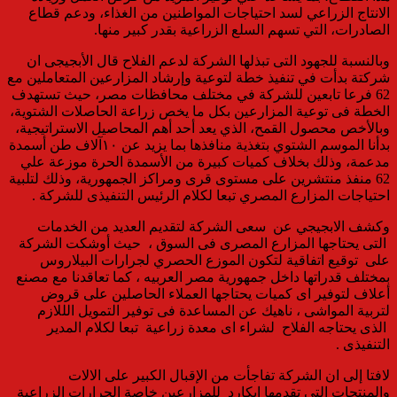
الانتاج الزراعي لسد احتياجات المواطنين من الغذاء، ودعم قطاع
الصادرات، التي تسهم السلع الزراعية بقدر كبير منها.
وبالنسبة للجهود التى تبذلها الشركة لدعم الفلاح قال الأبجيجى ان
شركتة بدأت في تنفيذ خطة لتوعية وإرشاد المزارعين المتعاملين مع
62 فرعا تابعين للشركة في مختلف محافظات مصر، حيث تستهدف
الخطة فى توعية المزارعين بكل ما يخص زراعة الحاصلات الشتوية،
وبالأخص محصول القمح، الذي يعد أحد أهم المحاصيل الاستراتيجية،
بدأنا الموسم الشتوي بتغذية منافذها بما يزيد عن ١٠آلاف طن أسمدة
مدعمة، وذلك بخلاف كميات كبيرة من الأسمدة الحرة موزعة علي
62 منفذ منتشرين على مستوى قرى ومراكز الجمهورية، وذلك لتلبية
احتياجات المزارع المصري تبعا لكلام الرئيس التنفيذى للشركة .
وكشف الابجيجي عن سعى الشركة لتقديم العديد من الخدمات
التى يحتاجها المزارع المصرى فى السوق ، حيث أوشكت الشركة
على توقيع اتفاقية لتكون الموزع الحصري لجرارات البيلاروس
بمختلف قدراتها داخل جمهورية مصر العربيه ، كما تعاقدنا مع مصنع
أعلاف لتوفير اى كميات يحتاجها العملاء الحاصلين على قروض
لتربية المواشى ، ناهيك عن المساعدة فى توفير التمويل الللازم
الذى يحتاجه الفلاح لشراء اى معدة زراعية تبعا لكلام المدير
التنفيذى .
لافتا إلى ان الشركة تفاجأت من الإقبال الكبير على الالات
والمنتجات التى تقدمها ايكارد للمزارعين خاصة الجرارات الزراعية