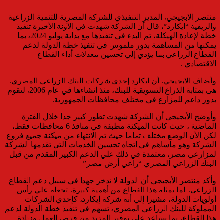
منتصر الابجيجي، المدير التنفيذي للشركة المصرية للتنمية الزراعية
والريفية “ايكارد”، قال أن الشركة شهدت في الآونة الأخيرة تنفيذ
خطة لإعادة الهيكلة، تم البدء في تنفيذها مع بداية يوليو 2024، بما
يمكنها من المساهمة بدور ملموس في تنفيذ خطة الدولة لدعم
القطاع الزراعي بما يؤدي إلي تحسين معدلات أداء القطاع
الاقتصادي .
وأضاف الابجيجي، أن ايكارد إحدى شركات البنك الزراعي المصري،
هى بمثابة الذراع التسويقية للبنك، منذ انشاءها في عام 2006، لتقوم
بدور داعم للمزارع في مختلف محافظات الجمهورية.
وأوضح الأبجيجى أن الشركة شهدت تطور كبير جدا خلال الفترة
الماضية ، حيث كانت الميكنة مطبقة في منافذ 6 محافظات فقط،
لكن الأن الوضع مختلف تماما حيث تم الانتهاء من ميكنة جميع فروع
الشركة وهو ماساهم في اتجاه تحسين الخدمات التي تقدمها الشركة
لمزارعي مصر، معتمدة في ذلك علي الدعم الكبير المقدم من قبل
البنك الزراعي المصري “راعي أرض مصر”.
وأكد منتصر الأبجيجي أن الدولة لا تدخر جهدا في سبيل دعم القطاع
الزراعى، لما يمثله هذا القطاع من أهمية كبيرة، تجعله علي رأس
أولويات الدولة، مشيرا إلي أنه شركة إيكارد، كإحدي الشركات
المملوكة للبنك الزراعي المصري، تسهم في تنفيذ خطة الدولة لدعم
هذا القطاع، بما يساعد علي توفير المزيد من فرص العمل وزيادة