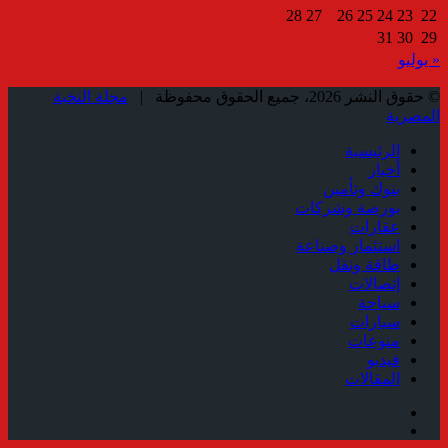
28
27
26
25
24
23
22
31
30
29
« يوليو
© حقوق النشر 2026، جميع الحقوق محفوظة |
مجلة النخبة
المصرية
الرئيسية
أخبار
بنوك وتأمين
بورصة وشركات
عقارات
استثمار وصناعة
طاقة ونقل
إتصالات
سياحة
سيارات
منوعات
فيديو
المقالات
فيسبوك
ملخص