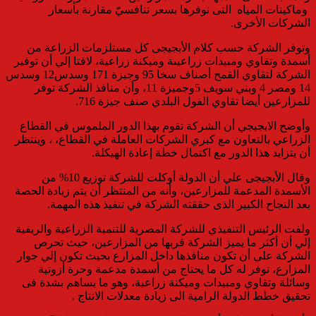
وماكينات المياه التى نوفرها بسعر تنافسيّ مقارنة بأسعار
الشركات الأخرى.
وتوفر الشركة حسب كلام الأبجيجى كل مستلزمات الزراعة من
أسمدة وتقاوي ومبيدات زراعيىة وميكنة زراعية، لافتا إلي أن توفير
الشركة لتقاوي القمح أصناف سخا 95 وجبزة 171 وسدس12 وسدس
14 ومصر 4 وبني سويف 5وجميزة 11، وأن منافذ الشركة توفر
للمزارعين أيضا تقاوي الفول البلدي صنف جيزة 716.
وأوضح الابجيجي أن الشركة تقوم بهذا الدور الملموس في القطاع
الزراعي بالتعاون مع كبري الشركات العاملة في القطاع، ، وينتظر
أن يتزايد هذا الدور مع اكتمال خطة إعادة الهيكلة.
وقال الأبجيجى علي أن الدولة أوكلت للشركة توزيع 10% من
الأسمدة المدعمة للمزارعين، وأنه من المنتظر أن يتم زيادة الحصة
بعد النجاح الكبير الذى حققته الشركة في تنفيذ هذه المهمة.
ولفت الرئيس التنفيذي للشركة المصرية للتنمية الزراعية والريفية
إلي أن أكثر ما يميز الشركة قربها من المزارعين، حيث تحرص
الشركة علي أن تكون منافذها داخل المزارع بحيث تكون إلي جوار
المزارع، توفر له كل ما يحتاج من أسمدة مدعمة وحرة أزوتية
وسائلة وتقاوي ومبيدات وميكنة زراعية، وهو ما يساهم بشدة فى
تحقيق خطط الدولة الرامية الى زيادة معدلات الانتاج .