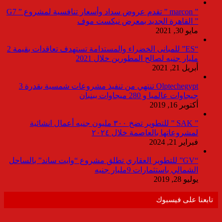
” marcon ” تقدم عروض سداد وأسعار تنافسية لمشروع ” G7
” القاهرة الجديد بمعرض نيكست موف
مايو 30, 2021
“ES” للمبانى الخضراء والمستدامة تستهدف تعاقدات بقيمة 2
مليار جنيه لصالح المطورين خلال 2021
أبريل 21, 2021
Olptechegypt تنتهي من تنفيذ مشروعات شمسية بقدرة 3
جيجاوات عالميا و 280 ميجاوات ببنبان
أكتوبر 16, 2019
” SAK ” للتطوير تضخ ٣٠٠ مليون جنيه أعمال انشائية
لمشروعاتها بالعاصمة خلال ٢٠٢٤
فبراير 21, 2024
“GV” للتطوير العقاري تطلق مشروع “وايت ساند” بالساحل
الشمالي باستثمارات 9مليار جنيه
يوليو 28, 2019
تابعنا على فيسبوك