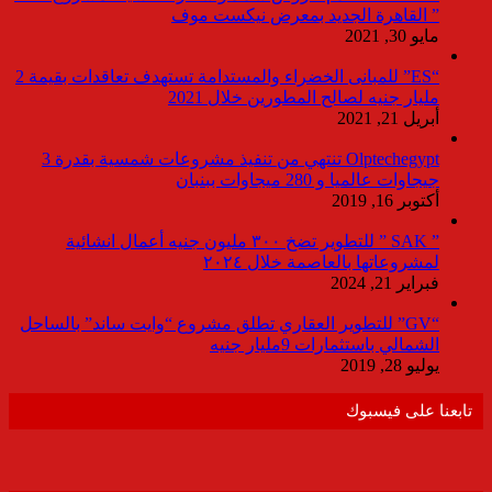
” القاهرة الجديد بمعرض نيكست موف
مايو 30, 2021
“ES” للمبانى الخضراء والمستدامة تستهدف تعاقدات بقيمة 2
مليار جنيه لصالح المطورين خلال 2021
أبريل 21, 2021
Olptechegypt تنتهي من تنفيذ مشروعات شمسية بقدرة 3
جيجاوات عالميا و 280 ميجاوات ببنبان
أكتوبر 16, 2019
” SAK ” للتطوير تضخ ٣٠٠ مليون جنيه أعمال انشائية
لمشروعاتها بالعاصمة خلال ٢٠٢٤
فبراير 21, 2024
“GV” للتطوير العقاري تطلق مشروع “وايت ساند” بالساحل
الشمالي باستثمارات 9مليار جنيه
يوليو 28, 2019
تابعنا على فيسبوك