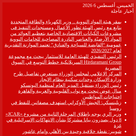
الخميس, أغسطس 6 2026
أخبار عاجلة
بمقر هيئة المواد النووية .. وزير الكهرباء والطاقة المتجددة
يتابع مع رئيس الهيئة تطور الأعمال ومستجدات التنفيذ فى
مشروعات الكيانات الاقتصادية الخاصة بتعظيم العوائد من
المواد الأرضيّة والعناصر النادرة المصاحبة للخامات النووية
عمومية “القابضة للسياحة والفنادق” تعتمد الموازنة التقديرية
لعام 2026/2027
الرئيس التنفيذي للهيئة العامة للاستثمار يبحث مع مجموعة
Hirdaramani Group السريلانكية خطط التوسع في السوق
المصرية
المركز الإعلامي لمجلس الوزراء يستعرض تفاصيل طرح
وزارة الإسكان وحدات سكنية بنظام الإيجار
رئيس الوزراء يستقبل المدير العام لمنظمة اليونسكو
منال عوض تبحث مع نواب القليوبية والغربية والقاهرة
احتياجات المواطنين
زيلينسكي: الجيش الأوكراني استهدف مصفاتين للنفط في
روسيا
وزير الري يوجه بإطلاق المرحلة الثانية من مشروع «JCAR»
8 دول يصدرون بيانا مشتركا بشأن الانتهاكات الإسرائيلية في
غزة
شوبير: نقطة خلافية وحيدة بين الأهلي وإمام عاشور