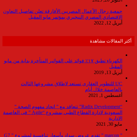
جمعية رجال الأعمال المصريين الأفارقة تعلن تفاصيل التعاون
الاقتصادي المصري النيجيري بمؤتمر مايو المقبل
أبريل 12, 2022
أكثر المقالات مشاهدة
الكهرباء تطبق ١٧٪ فوائد على الفواتير المتأخرة بداية من مايو
المقبل
أبريل 13, 2019
UC للتطوير العقارى تستعد لاطلاق مشروعها الثالث
بالعاصمة خلال أيام
أغسطس 1, 2021
“Radix Development” تتعاقد مع ” اتحاد مفهوم الصحة ”
السعودية لإدارة القطاع الطبى بمشروع “Agile ” فى العاصمة
الإدارية
مايو 30, 2021
” marcon ” تقدم عروض سداد وأسعار تنافسية لمشروع ” G7