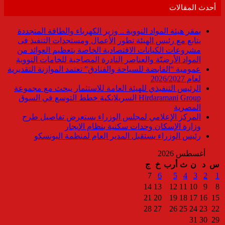
أحدث المقالات
بمقر هيئة المواد النووية .. وزير الكهرباء والطاقة المتجددة
يتابع مع رئيس الهيئة تطور الأعمال ومستجدات التنفيذ فى
مشروعات الكيانات الاقتصادية الخاصة بتعظيم العوائد من
المواد الأرضيّة والعناصر النادرة المصاحبة للخامات النووية
عمومية “القابضة للسياحة والفنادق” تعتمد الموازنة التقديرية
لعام 2026/2027
الرئيس التنفيذي للهيئة العامة للاستثمار يبحث مع مجموعة
Hirdaramani Group السريلانكية خطط التوسع في السوق
المصرية
المركز الإعلامي لمجلس الوزراء يستعرض تفاصيل طرح
وزارة الإسكان وحدات سكنية بنظام الإيجار
رئيس الوزراء يستقبل المدير العام لمنظمة اليونسكو
أغسطس 2026
س
د
ن
ث
أرب
خ
ج
7
6
5
4
3
2
1
14
13
12
11
10
9
8
21
20
19
18
17
16
15
28
27
26
25
24
23
22
31
30
29