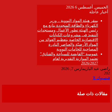
راضي عبد الباري
مارس 7, 2026
202
ڤايبر
طباعة
تيلقرام
واتساب
مشاركة
فيسبوك
‫X
عبر
البريد
مقالات ذات صلة