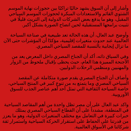
وأشار إلى أن السوق يشهد حاليًا تراكبًا بين حجوزات نهاية الموسم
الشتوي القائم والاستعدادات المبكرة لحجوزات الموسم السياحي
المقبل، وهو ما يدفع بعض الشركات الدولية إلى التريث قليلًا في
تثبيت برامجها المستقبلية لحين اتضاح الصورة بشكل أكبر.
وأوضح عبد العال، أن هذه الحالة تعد طبيعية في صناعة السياحة
العالمية عند حدوث متغيرات إقليمية، مؤكدًا أن المؤشرات حتى الآن
ما تزال إيجابية بالنسبة للمقصد السياحي المصري.
وفي السياق ذاته، أكد أن الجناح المصري داخل المعرض يعد من
الأجنحة المميزة هذا العام، حيث يحظى بإقبال ملحوظ من الزوار
والمهنيين ومنظمي الرحلات الدوليين.
وأضاف أن الجناح المصري يقدم صورة متكاملة عن المقصد
السياحي المصري وما يتمتع به من تنوع كبير في المنتج السياحي،
خاصة السياحة الثقافية التي تمثل أحد أهم عناصر الجذب للسوق
الأوروبية.
واكد عبد العال على أن مصر تظل واحدة من أهم المقاصد السياحية
في المنطقة، مشدداً على أن القطاع السياحي المصري يمتلك
خبرات كبيرة في التعامل مع مختلف المتغيرات الدولية، وهو ما يعزز
من قدرتنا على الحفاظ على استقرار الحركة السياحية واستمرار ثقة
شركائنا في الأسواق العالمية.