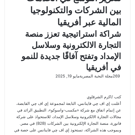
بين الشركات والتكنولوجيا
المالية عبر أفريقيا
شراكة استراتيجية تعزز منصة
التجارة الالكترونية وسلاسل
الإمداد وتفتح آفاقًا جديدة للنمو
في أفريقيا
269
مجلة النخبة المصرية
مايو 19, 2025
كتب /اكرم الشرقاوي
أعلنت إي اف چي فاينانس، التابعة لمجموعة إي اف چي القابضة،
عن إتمام اتفاق مع شركة «مكسب-واسوكو»، التطبيق الرائد في
مجالات التجارة الالكترونية وسلاسل الإمداد، للاستحواذ على شركة
فاتورة، منصة التجارة الإلكترونية بين الشركات (B2B) في مصر.
وبموجب هذه الشراكة، تستحوذ إي اف چي فاينانس على حصة في