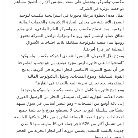
مكسب-واسوكو، وتحصل على مقعد بمجلس الإدارة، لتصبح مساهم
ذو حصة مؤثرة في الشركة.
تمثل هذه الخطوة مرحلة محورية في استراتيجية مكسب لتوحيد
السوق الأفريقية في مجالي التجارة الإلكترونية والخدمات المالية
الرقمية. بعد اندماج مكسب مع واسوكو العام الماضي، الذي وسّع
نطاق عملها ليشمل كينيا ورواندا وتنزانيا، تواصل الشركة تحقيق
رؤيتها ببناء منصة تكنولوجية متكاملة تلائم احتياجات الأسواق
المحلية عبر قارة أفريقيا.
وصرّح بلال المغربل، الرئيس التنفيذي لشركة مكسب-واسوكو:
“استحواذنا على فاتورة ليس مجرد توسع، بل هو تجسيد لطموحنا
في أن نصبح الشريك الأساسي لتجار التجزئة في أفريقيا. بدمج
القوة التشغيلية، وتنوع المنتجات، وحلول التكنولوجيا المالية
المتقدمة، نعيد تعريف تجربة البيع بالتجزئة في القارة.”
ومع دمج فاتورة بالكامل داخل منصة مكسب-واسوكو وتوحيدها
تحت العلامة التجارية للشركة، سيتمكن التجار من الوصول الفوري
إلى باقة أوسع من المنتجات – وهو عنصر أساسي في سوق يشهد
تشتتًا في سلسلة التوريد، حيث لا يستطيع موزع واحد تلبية جميع
الاحتياجات. وتبرز القيمة المضافة لفاتورة من خلال شبكتها الواسعة
التي تشمل أكثر من 626 تاجر جملة في 16 مدينة، منها 5 مدن
جديدة بالنسبة للمنصة، يضمن مرونة أكبر لتجار التجزئة من الحجم
الصغير والمتوسط.