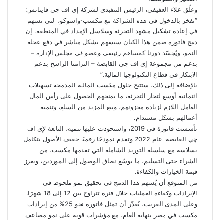
وعلّق علاء العفيفي، الرئيس التنفيذي لشركة إي اف چي فاينانس:
“نفخر بالدخول في هذه الشراكة مع مكسب-واسوكو، التي تسهم
في إعادة تشكيل مشهد التجزئة وسلاسل الإمداد في المنطقة. إن
دمج فاتورة ضمن هذا الكيان سيسهم بشكل مباشر في دفع عجلة
النمو، ويُجسّد دورنا كمساهم رئيسي وعضو في مجلس الإدارة –
بدعم من مجموعة إي اف چي القابضة – التزامنا الراسخ بدعم
الابتكار في قطاع التكنولوجيا المالية.”
بالإضافة إلى ذلك، ستتيح حلول مكسب المالية المدمجة تسهيلات
ائتمانية أوسع لتجار التجزئة، ما يمنحهم الحصول على رأس المال
العامل اللازم لزيادة مخزونهم، وبيع المزيد من السلع، وتنمية
أعمالهم بشكل مستدام.
تأسست فاتورة في 2019، واستحوذت عليها تنميه، التابعة لإي اف
چي القابضة، عام 2022 وتقدم نموذجًا رقميًا خفيف الأصول يتكامل
بسلاسة مع سلسلة التوريد الشاملة التي تقدمها مكسب، من
الشراء حتى التسليم، ما يوسّع نطاق الوصول إلى الموردين، ويعزز
قيمة الخيارات والكفاءة.
من المتوقع أن يُسهم هذا الدمج في تحقيق نمو ملحوظ في
الإيرادات وكفاءة العمليات خلال فترة تتراوح بين 12 إلى 18 شهرًا.
وعلى المدى القريب، يُقدّر أن تمثل فاتورة نحو 25% من إيرادات
مكسب في مصر بنهاية العام، مع مؤشرات قوية على نمو مضاعف