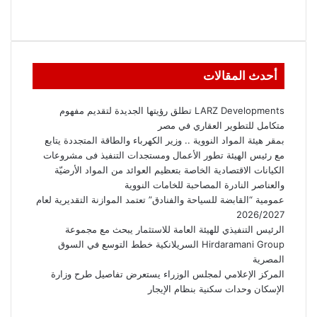
أحدث المقالات
LARZ Developments تطلق رؤيتها الجديدة لتقديم مفهوم
متكامل للتطوير العقاري في مصر
بمقر هيئة المواد النووية .. وزير الكهرباء والطاقة المتجددة يتابع
مع رئيس الهيئة تطور الأعمال ومستجدات التنفيذ فى مشروعات
الكيانات الاقتصادية الخاصة بتعظيم العوائد من المواد الأرضيّة
والعناصر النادرة المصاحبة للخامات النووية
عمومية “القابضة للسياحة والفنادق” تعتمد الموازنة التقديرية لعام
2026/2027
الرئيس التنفيذي للهيئة العامة للاستثمار يبحث مع مجموعة
Hirdaramani Group السريلانكية خطط التوسع في السوق
المصرية
المركز الإعلامي لمجلس الوزراء يستعرض تفاصيل طرح وزارة
الإسكان وحدات سكنية بنظام الإيجار