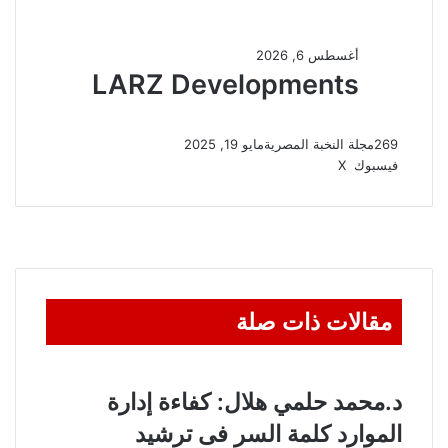
269
مجلة النخبة المصرية
مايو 19, 2025
ڤايبر
واتساب
تيلقرام
طباعة
مشاركة
فيسبوك
‫X
عبر
البريد
مقالات ذات صلة
د.
محمد حلمي هلال:
كفاءة إدارة
الموارد كلمة السر فى ترشيد