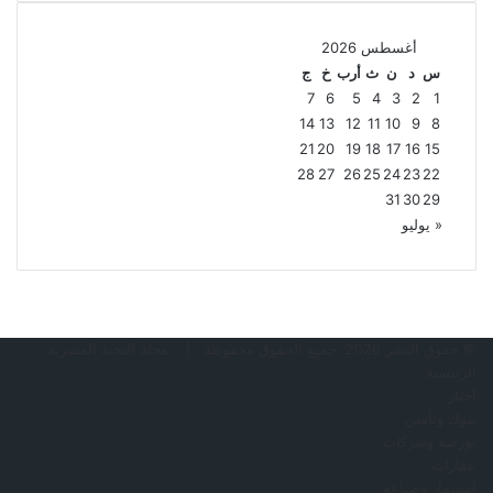
أغسطس 2026
س
د
ن
ث
أرب
خ
ج
7
6
5
4
3
2
1
14
13
12
11
10
9
8
21
20
19
18
17
16
15
28
27
26
25
24
23
22
31
30
29
« يوليو
© حقوق النشر 2026، جميع الحقوق محفوظة |
مجلة النخبة المصرية
الرئيسية
أخبار
بنوك وتأمين
بورصة وشركات
عقارات
استثمار وصناعة