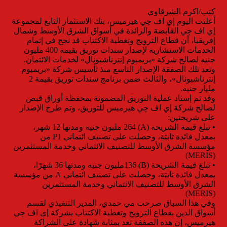
كتب/اكرم الشرقاوي
أعلنت اليوم إي اف چي هيرميس، بنك الاستثمار التابع لمجموعة
إي اف چي القابضة والرائدة في أسواق الشرق الأوسط وشمال
إفريقيا، أن قطاع الترويج وتغطية الاكتتاب قد نجح في إتمام
الخدمات الاستشارية لإصدار سندات توريق بقيمة 400 مليون
جنيه لصالح شركة «بريميوم إنترناشيونال» لخدمات الائتمان.
وتعد تلك الصفقة الإصدار التاسع منذ تأسيس شركة «بريميوم
إنترناشيونال»، والثالث ضمن برنامج سندات توريق بقيمة 2
مليار جنيه.
وقد تم إسناد عملية التوريق المضمونة بمحفظة أوراق قبض
لصالح شركة إي اف چي هيرميس للتوريق، وتم طرح الإصدار
على شريحتين:
• تبلغ قيمة الشريحة (A) 264 مليون جنيه ومدتها 12 شهر،
بمعدل فائدة ثابتة، وحصلت على تصنيف ائتماني P1 من
مؤسسة الشرق الأوسط للتصنيف الائتماني وخدمة المستثمرين
(MERIS)
• تبلغ قيمة الشريحة (B) 136مليون جنيه ومدتها 36 شهرًا،
بمعدل فائدة ثابتة، وحصلت على تصنيف ائتماني A من مؤسسة
الشرق الأوسط للتصنيف الائتماني وخدمة المستثمرين
(MERIS)
وفي هذا السياق صرحت مي حمدي، المدير التنفيذي لقسم
أسواق الدين بقطاع الترويج وتغطية الاكتتاب بشركة إي اف چي
هيرميس، إن هذه الصفقة تعد بمثابة شهادة على الشراكة