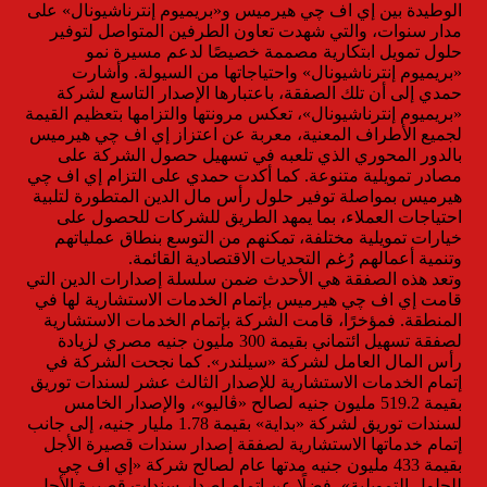
الوطيدة بين إي اف چي هيرميس و«بريميوم إنترناشيونال» على
مدار سنوات، والتي شهدت تعاون الطرفين المتواصل لتوفير
حلول تمويل ابتكارية مصممة خصيصًا لدعم مسيرة نمو
«بريميوم إنترناشيونال» واحتياجاتها من السيولة. وأشارت
حمدي إلى أن تلك الصفقة، باعتبارها الإصدار التاسع لشركة
«بريميوم إنترناشيونال»، تعكس مرونتها والتزامها بتعظيم القيمة
لجميع الأطراف المعنية، معربة عن اعتزاز إي اف چي هيرميس
بالدور المحوري الذي تلعبه في تسهيل حصول الشركة على
مصادر تمويلية متنوعة. كما أكدت حمدي على التزام إي اف چي
هيرميس بمواصلة توفير حلول رأس مال الدين المتطورة لتلبية
احتياجات العملاء، بما يمهد الطريق للشركات للحصول على
خيارات تمويلية مختلفة، تمكنهم من التوسع بنطاق عملياتهم
وتنمية أعمالهم رُغم التحديات الاقتصادية القائمة.
وتعد هذه الصفقة هي الأحدث ضمن سلسلة إصدارات الدين التي
قامت إي اف چي هيرميس بإتمام الخدمات الاستشارية لها في
المنطقة. فمؤخرًا، قامت الشركة بإتمام الخدمات الاستشارية
لصفقة تسهيل ائتماني بقيمة 300 مليون جنيه مصري لزيادة
رأس المال العامل لشركة «سيلندر». كما نجحت الشركة في
إتمام الخدمات الاستشارية للإصدار الثالث عشر لسندات توريق
بقيمة 519.2 مليون جنيه لصالح «ڤاليو»، والإصدار الخامس
لسندات توريق لشركة «بداية» بقيمة 1.78 مليار جنيه، إلى جانب
إتمام خدماتها الاستشارية لصفقة إصدار سندات قصيرة الأجل
بقيمة 433 مليون جنيه مدتها عام لصالح شركة «إي اف چي
للحلول التمويلية»، فضلًا عن إتمام إصدار سندات قصيرة الأجل