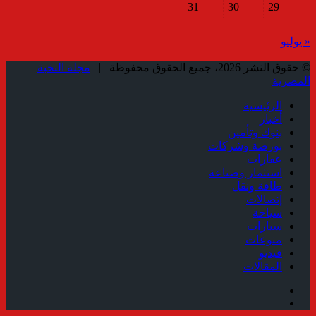
31
30
29
« يوليو
© حقوق النشر 2026، جميع الحقوق محفوظة |
مجلة النخبة
المصرية
الرئيسية
أخبار
بنوك وتأمين
بورصة وشركات
عقارات
استثمار وصناعة
طاقة ونقل
إتصالات
سياحة
سيارات
منوعات
فيديو
المقالات
فيسبوك
ملخص