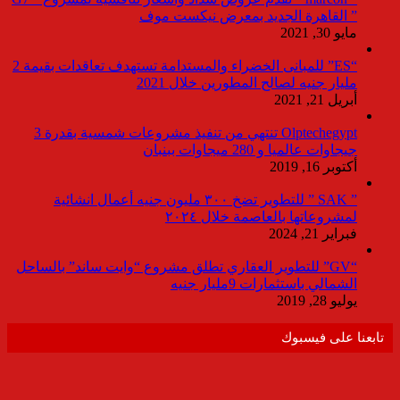
” القاهرة الجديد بمعرض نيكست موف
مايو 30, 2021
“ES” للمبانى الخضراء والمستدامة تستهدف تعاقدات بقيمة 2
مليار جنيه لصالح المطورين خلال 2021
أبريل 21, 2021
Olptechegypt تنتهي من تنفيذ مشروعات شمسية بقدرة 3
جيجاوات عالميا و 280 ميجاوات ببنبان
أكتوبر 16, 2019
” SAK ” للتطوير تضخ ٣٠٠ مليون جنيه أعمال انشائية
لمشروعاتها بالعاصمة خلال ٢٠٢٤
فبراير 21, 2024
“GV” للتطوير العقاري تطلق مشروع “وايت ساند” بالساحل
الشمالي باستثمارات 9مليار جنيه
يوليو 28, 2019
تابعنا على فيسبوك