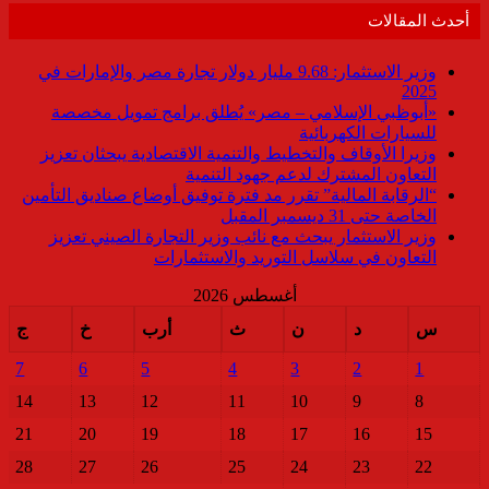
أحدث المقالات
وزير الاستثمار: 9.68 مليار دولار تجارة مصر والإمارات في
2025
«أبوظبي الإسلامي – مصر» يُطلق برامج تمويل مخصصة
للسيارات الكهربائية
وزيرا الأوقاف والتخطيط والتنمية الاقتصادية يبحثان تعزيز
التعاون المشترك لدعم جهود التنمية
“الرقابة المالية” تقرر مد فترة توفيق أوضاع صناديق التأمين
الخاصة حتى 31 ديسمبر المقبل
وزير الاستثمار يبحث مع نائب وزير التجارة الصيني تعزيز
التعاون في سلاسل التوريد والاستثمارات
أغسطس 2026
س
د
ن
ث
أرب
خ
ج
7
6
5
4
3
2
1
14
13
12
11
10
9
8
21
20
19
18
17
16
15
28
27
26
25
24
23
22