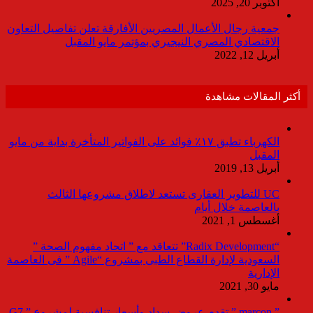
أكتوبر 20, 2025
جمعية رجال الأعمال المصريين الأفارقة تعلن تفاصيل التعاون
الاقتصادي المصري النيجيري بمؤتمر مايو المقبل
أبريل 12, 2022
أكثر المقالات مشاهدة
الكهرباء تطبق ١٧٪ فوائد على الفواتير المتأخرة بداية من مايو
المقبل
أبريل 13, 2019
UC للتطوير العقارى تستعد لاطلاق مشروعها الثالث
بالعاصمة خلال أيام
أغسطس 1, 2021
“Radix Development” تتعاقد مع ” اتحاد مفهوم الصحة ”
السعودية لإدارة القطاع الطبى بمشروع “Agile ” فى العاصمة
الإدارية
مايو 30, 2021
” marcon ” تقدم عروض سداد وأسعار تنافسية لمشروع ” G7