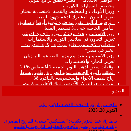
بالفيديو
ماجستير ابوغزاله تحت القصف الإسرائيلى
أكتوبر 20, 2025
د.طارق عبد العزيز يكتب : “نتفليكس” تسىء للتاريخ المصرى
وتقدم كيلوباترا بصورة تُجافي الحقيقة التاريخية والعلمية