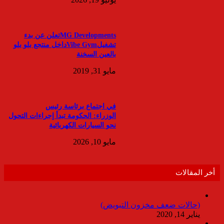
MG Developmentsتعلن عن بدء
تشغيلVibe Gymداخل منتجع بلو بلو
بالعين السخنة
مايو 31, 2019
في اجتماع برئاسة رئيس
الوزراء: الحكومة تبدأ إجراءات التحول
نحو السيارات الكهربائية
مايو 10, 2026
أخر المقالات
(حالات ضعف مخزون التبويض)
يناير 14, 2020