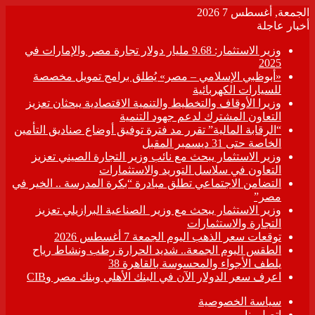
الجمعة, أغسطس 7 2026
أخبار عاجلة
وزير الاستثمار: 9.68 مليار دولار تجارة مصر والإمارات في
2025
«أبوظبي الإسلامي – مصر» يُطلق برامج تمويل مخصصة
للسيارات الكهربائية
وزيرا الأوقاف والتخطيط والتنمية الاقتصادية يبحثان تعزيز
التعاون المشترك لدعم جهود التنمية
“الرقابة المالية” تقرر مد فترة توفيق أوضاع صناديق التأمين
الخاصة حتى 31 ديسمبر المقبل
وزير الاستثمار يبحث مع نائب وزير التجارة الصيني تعزيز
التعاون في سلاسل التوريد والاستثمارات
التضامن الاجتماعي تطلق مبادرة “بكرة المدرسة .. الخير في
مصر”
وزير الاستثمار يبحث مع وزير الصناعية البرازيلي تعزيز
التجارة والاستثمارات
توقعات سعر الذهب اليوم الجمعة 7 أغسطس 2026
الطقس اليوم الجمعة.. شديد الحرارة رطب ونشاط رياح
يلطف الأجواء والمحسوسة بالقاهرة 38
اعرف سعر الدولار الآن في البنك الأهلي وبنك مصر وCIB
سياسة الخصوصية
اتصل بنا