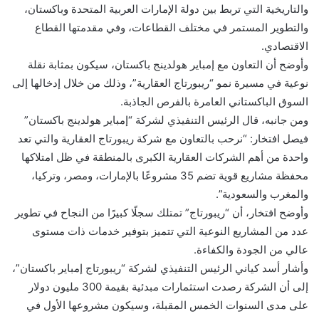
والتاريخية التي تربط بين دولة الإمارات العربية المتحدة وباكستان،
والتطوير المستمر في مختلف القطاعات، وفي مقدمتها القطاع
الاقتصادي.
وأوضح أن التعاون مع إمباير هولدينج باكستان، سيكون بمثابة نقلة
نوعية في مسيرة نمو “ريبورتاج العقارية”، وذلك من خلال إدخالها إلى
السوق الباكستاني العامرة بالفرص الجاذبة.
ومن جانبه، قال الرئيس التنفيذي لشركة “إمباير هولدينج باكستان”
فيصل افتخار: “نرحب بالتعاون مع شركة ريبورتاج العقارية والتي تعد
واحدة من أهم الشركات العقارية الكبرى بالمنطقة في ظل امتلاكها
محفظة مشاريع قوية تضم 35 مشروعًا بالإمارات، ومصر، وتركيا،
والمغرب والسعودية”.
وأوضح افتخار، أن “ريبورتاج” تمتلك سجلًا كبيرًا من النجاح في تطوير
عدد من المشاريع النوعية التي تتميز بتوفير خدمات ذات مستوى
عالي من الجودة والكفاءة.
وأشار أسد كياني الرئيس التنفيذي لشركة “ريبورتاج إمباير باكستان”،
إلى أن الشركة رصدت استثمارات مبدئية بقيمة 300 مليون دولار
على مدى السنوات الخمس المقبلة، وسيكون مشروعها الأول في