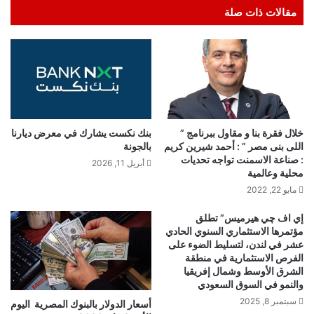
مقالات ذات صلة
خلال فقرة بنا و مقاول ببرنامج ”
بنك نكست يشارك في معرض ديارنا
اللى بنى مصر ” : أحمد شيرين كريم
بالجونة
: صناعة الاسمنت تواجه تحديات
أبريل 11, 2026
محلية وعالمية
مايو 22, 2022
إي اف چي هيرميس” تطلق
مؤتمرها الاستثماري السنوي الحادي
عشر في لندن، لتسليط الضوء على
الفرص الاستثمارية في منطقة
الشرق الأوسط وشمال إفريقيا
والنمو في السوق السعودي
سبتمبر 8, 2025
أسعار الدولار بالبنوك المصرية اليوم