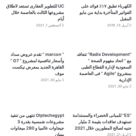
الكهرباء تطبق ١٧٪ فوائد على
UC للتطوير العقارى تستعد لاطلاق
الفواتير المتأخرة بداية من مايو
مشروعها الثالث بالعاصمة خلال
المقبل
أيام
أبريل 13, 2019
أغسطس 1, 2021
“Radix Development” تتعاقد
” marcon ” تقدم عروض سداد
مع ” اتحاد مفهوم الصحة ”
وأسعار تنافسية لمشروع ” G7 ”
السعودية لإدارة القطاع الطبى
القاهرة الجديد بمعرض نيكست
بمشروع “Agile ” فى العاصمة
موف
الإدارية
مايو 30, 2021
مايو 30, 2021
“ES” للمبانى الخضراء والمستدامة
Olptechegypt تنتهي من تنفيذ
تستهدف تعاقدات بقيمة 2 مليار
مشروعات شمسية بقدرة 3
جنيه لصالح المطورين خلال 2021
جيجاوات عالميا و 280 ميجاوات
ببنبان
أبريل 21, 2021