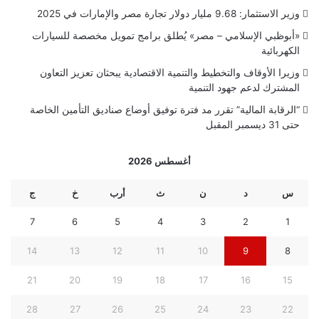
وزير الاستثمار: 9.68 مليار دولار تجارة مصر والإمارات في 2025
«أبوظبي الإسلامي – مصر» يُطلق برامج تمويل مخصصة للسيارات
الكهربائية
وزيرا الأوقاف والتخطيط والتنمية الاقتصادية يبحثان تعزيز التعاون
المشترك لدعم جهود التنمية
“الرقابة المالية” تقرر مد فترة توفيق أوضاع صناديق التأمين الخاصة
حتى 31 ديسمبر المقبل
أغسطس 2026
س
د
ن
ث
أرب
خ
ج
7
6
5
4
3
2
1
14
13
12
11
10
9
8
21
20
19
18
17
16
15
28
27
26
25
24
23
22