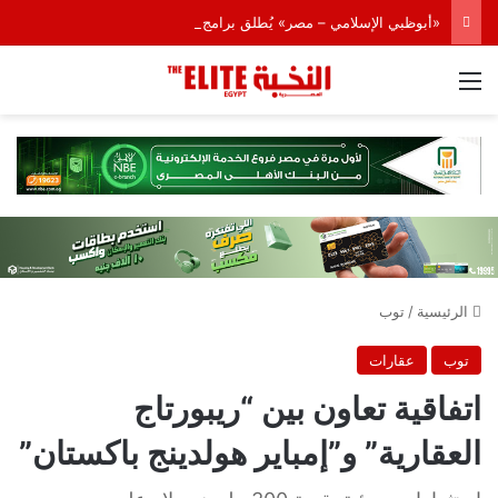
«أبوظبي الإسلامي – مصر» يُطلق برامج تمويل مخصصة للسيارات الكهربائية
القائمة
الرئيسية
/
توب
توب
عقارات
اتفاقية تعاون بين “ريبورتاج
العقارية” و”إمباير هولدينج باكستان”