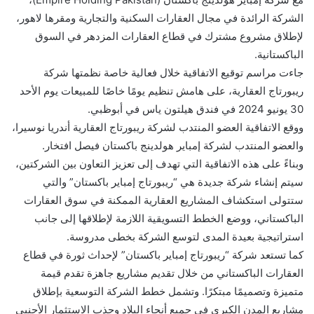
الشركة الرائدة في مجال العقارات السكنية والتجارية ومقرها لاهور،
لإطلاق مشروع مشترك في قطاع العقارات المزدهر في السوق
الباكستانية.
جاءت مراسم توقيع الاتفاقية خلال فعالية خاصة نظمتها شركة
ريبورتاج العقارية، على هامش تنظيم يومًا خاصًا للمبيعات يوم الأحد
30 يونيو 2024 في فندق هيلتون ياس في أبوظبي.
ووقع الاتفاقية العضو المنتدب لشركة ريبورتاج العقارية أندريا نوسيرا،
والعضو المنتدب لشركة إمباير هولدينج باكستان فيصل افتخار.
وبناءً على هذه الاتفاقية التي تهدف إلى تعزيز التعاون بين الشركتين،
سيتم إنشاء شركة جديدة هي “ريبورتاج إمباير باكستان” والتي
ستتولى استكشاف المشاريع العقارية الممكنة في سوق العقارات
الباكستاني، ووضع الخطط التسويقية اللازمة لإطلاقها إلى جانب
استراتيجية بعيدة المدى لتوسع الشركة بخطى مدروسة.
كما تستعد شركة “ريبورتاج إمباير باكستان” لإحداث ثورة في قطاع
العقارات الباكستاني من خلال تقديم مشاريع جاهزة تقدم قيمة
متميزة وتصميمًا مبتكرًا. وتشمل خطط الشركة التوسعية بإطلاق
مشاريع المدن الكبرى في جميع أنحاء البلاد وجذب الاستثمار الأجنبي