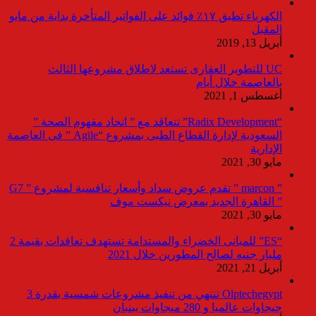
الكهرباء تطبق ١٧٪ فوائد على الفواتير المتأخرة بداية من مايو
المقبل
أبريل 13, 2019
UC للتطوير العقارى تستعد لاطلاق مشروعها الثالث
بالعاصمة خلال أيام
أغسطس 1, 2021
“Radix Development” تتعاقد مع ” اتحاد مفهوم الصحة ”
السعودية لإدارة القطاع الطبى بمشروع “Agile ” فى العاصمة
الإدارية
مايو 30, 2021
” marcon ” تقدم عروض سداد وأسعار تنافسية لمشروع ” G7
” القاهرة الجديد بمعرض نيكست موف
مايو 30, 2021
“ES” للمبانى الخضراء والمستدامة تستهدف تعاقدات بقيمة 2
مليار جنيه لصالح المطورين خلال 2021
أبريل 21, 2021
Olptechegypt تنتهي من تنفيذ مشروعات شمسية بقدرة 3
جيجاوات عالميا و 280 ميجاوات ببنبان