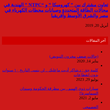
تعاون مشترك بين ” كهروميكا ” و “NTPC ” الهندية في
مجالات الطاقة المتجددة وصيانات محطات الكهرباء في
مصر والشرق الأوسط وأفريقيا
أبريل 20, 2019
أخر المقالات
(حالات ضعف مخزون التبويض)
يناير 14, 2020
كلمة حق : د.شاكر أديت ماعليك .. لن ينسى التاريخ ١٠ سنوات
بدون انقطاعات
يوليو 29, 2023
سيارات ذوى الهمم.. بين مطرقة الحكومة وسندان
السماسرة!!
مايو 2, 2021
العضمجى