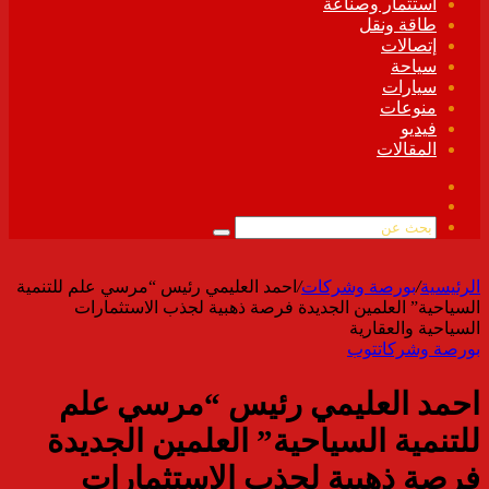
استثمار وصناعة
طاقة ونقل
إتصالات
سياحة
سيارات
منوعات
فيديو
المقالات
فيسبوك
ملخص
الموقع
بحث
RSS
عن
الرئيسية
/
بورصة وشركات
/
احمد العليمي رئيس “مرسي علم للتنمية
السياحية” العلمين الجديدة فرصة ذهبية لجذب الاستثمارات
السياحية والعقارية
بورصة وشركات
توب
احمد العليمي رئيس “مرسي علم
للتنمية السياحية” العلمين الجديدة
فرصة ذهبية لجذب الاستثمارات