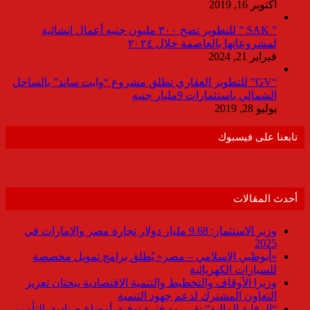
أكتوبر 16, 2019
” SAK ” للتطوير تضخ ٣٠٠ مليون جنيه أعمال انشائية
لمشروعاتها بالعاصمة خلال ٢٠٢٤
فبراير 21, 2024
“GV” للتطوير العقاري تطلق مشروع “وايت ساند” بالساحل
الشمالي باستثمارات 9مليار جنيه
يوليو 28, 2019
تابعنا على فيسبوك
أحدث المقالات
وزير الاستثمار: 9.68 مليار دولار تجارة مصر والإمارات في
2025
«أبوظبي الإسلامي – مصر» يُطلق برامج تمويل مخصصة
للسيارات الكهربائية
وزيرا الأوقاف والتخطيط والتنمية الاقتصادية يبحثان تعزيز
التعاون المشترك لدعم جهود التنمية
“الرقابة المالية” تقرر مد فترة توفيق أوضاع صناديق التأمين