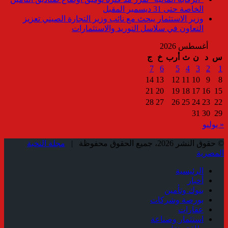
الخاصة حتى 31 ديسمبر المقبل
وزير الاستثمار يبحث مع نائب وزير التجارة الصيني تعزيز
التعاون في سلاسل التوريد والاستثمارات
أغسطس 2026
س
د
ن
ث
أرب
خ
ج
7
6
5
4
3
2
1
14
13
12
11
10
9
8
21
20
19
18
17
16
15
28
27
26
25
24
23
22
31
30
29
« يوليو
© حقوق النشر 2026، جميع الحقوق محفوظة |
مجلة النخبة
المصرية
الرئيسية
أخبار
بنوك وتأمين
بورصة وشركات
عقارات
استثمار وصناعة