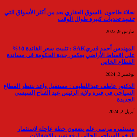
نجلاء طاحون :السوق العقاري يعد من أكثر الأسواق التي
تشهد تحديات كبيرة طوال الوقت
مارس 9, 2022
المهندس أحمد قدريSAK : تثبيت سعر الفائدة ١٥%
على اقساط الأراضي يعكس جدية الحكومة فى مساندة
القطاع الخاص
نوفمبر 2, 2024
الدكتور عاطف عبداللطيف : مستقبل واعد ينتظر القطاع
السياحي في فترة ولاية الرئيس عبد الفتاح السيسي
الجديدة
أبريل 2, 2024
مستثمرو مرسى علم يضعون خطة عاجلة لاستثمار
الزخم السياحي الحالي لرفع نسب الاشغالات