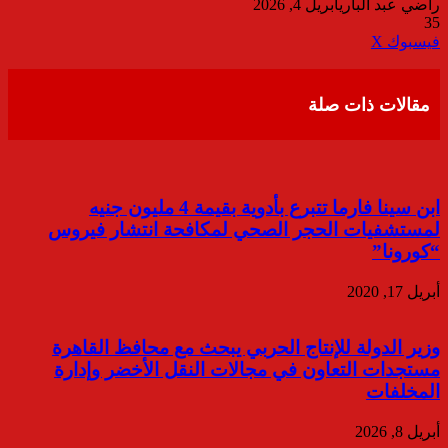
راضي عبد الباري
أبريل 4, 2026
35
ڤايبر
طباعة
تيلقرام
واتساب
مشاركة
فيسبوك
‫X
عبر
البريد
مقالات ذات صلة
ابن سينا فارما تتبرع بأدوية بقيمة 4 مليون جنيه
لمستشفيات الحجر الصحي لمكافحة انتشار فيروس
“كورونا”
أبريل 17, 2020
وزير الدولة للإنتاج الحربي يبحث مع محافظ القاهرة
مستجدات التعاون في مجالات النقل الأخضر وإدارة
المخلفات
أبريل 8, 2026