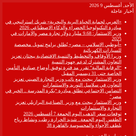
الأحد, أغسطس 9 2026
أخبار عاجلة
«العربي لحماية الحياة البرية والبحرية» شريك استراتيجي في
مبادرة التكنولوجيا الخضراء والذكاء الاصطناعي 2026
وزير الاستثمار: 9.68 مليار دولار تجارة مصر والإمارات في
2025
«أبوظبي الإسلامي – مصر» يُطلق برامج تمويل مخصصة
للسيارات الكهربائية
وزيرا الأوقاف والتخطيط والتنمية الاقتصادية يبحثان تعزيز
التعاون المشترك لدعم جهود التنمية
“الرقابة المالية” تقرر مد فترة توفيق أوضاع صناديق التأمين
الخاصة حتى 31 ديسمبر المقبل
وزير الاستثمار يبحث مع نائب وزير التجارة الصيني تعزيز
التعاون في سلاسل التوريد والاستثمارات
التضامن الاجتماعي تطلق مبادرة “بكرة المدرسة .. الخير في
مصر”
وزير الاستثمار يبحث مع وزير الصناعية البرازيلي تعزيز
التجارة والاستثمارات
توقعات سعر الذهب اليوم الجمعة 7 أغسطس 2026
الطقس اليوم الجمعة.. شديد الحرارة رطب ونشاط رياح
يلطف الأجواء والمحسوسة بالقاهرة 38
سياسة الخصوصية