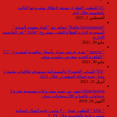
UC للتطوير العقارى تستعد لاطلاق مشروعها الثالث
بالعاصمة خلال أيام
أغسطس 1, 2021
“Radix Development” تتعاقد مع ” اتحاد مفهوم الصحة ”
السعودية لإدارة القطاع الطبى بمشروع “Agile ” فى العاصمة
الإدارية
مايو 30, 2021
” marcon ” تقدم عروض سداد وأسعار تنافسية لمشروع ” G7
” القاهرة الجديد بمعرض نيكست موف
مايو 30, 2021
“ES” للمبانى الخضراء والمستدامة تستهدف تعاقدات بقيمة 2
مليار جنيه لصالح المطورين خلال 2021
أبريل 21, 2021
Olptechegypt تنتهي من تنفيذ مشروعات شمسية بقدرة 3
جيجاوات عالميا و 280 ميجاوات ببنبان
أكتوبر 16, 2019
” SAK ” للتطوير تضخ ٣٠٠ مليون جنيه أعمال انشائية
لمشروعاتها بالعاصمة خلال ٢٠٢٤