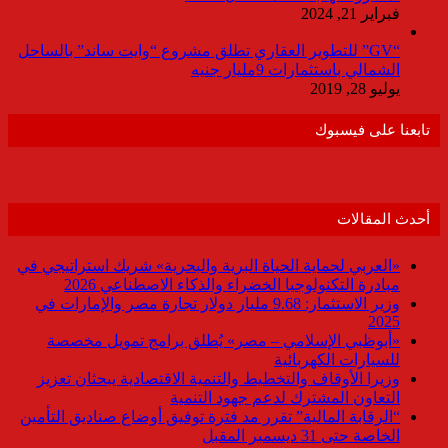
فبراير 21, 2024
“GV” للتطوير العقاري تطلق مشروع “وايت ساند” بالساحل
الشمالي باستثمارات 9مليار جنيه
يوليو 28, 2019
تابعنا على فيسبوك
أحدث المقالات
«العربي لحماية الحياة البرية والبحرية» شريك استراتيجي في
مبادرة التكنولوجيا الخضراء والذكاء الاصطناعي 2026
وزير الاستثمار: 9.68 مليار دولار تجارة مصر والإمارات في
2025
«أبوظبي الإسلامي – مصر» يُطلق برامج تمويل مخصصة
للسيارات الكهربائية
وزيرا الأوقاف والتخطيط والتنمية الاقتصادية يبحثان تعزيز
التعاون المشترك لدعم جهود التنمية
“الرقابة المالية” تقرر مد فترة توفيق أوضاع صناديق التأمين
الخاصة حتى 31 ديسمبر المقبل