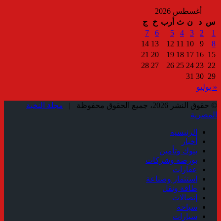
أغسطس 2026
س
د
ن
ث
أرب
خ
ج
7
6
5
4
3
2
1
14
13
12
11
10
9
8
21
20
19
18
17
16
15
28
27
26
25
24
23
22
31
30
29
« يوليو
© حقوق النشر 2026، جميع الحقوق محفوظة |
مجلة النخبة
المصرية
الرئيسية
أخبار
بنوك وتأمين
بورصة وشركات
عقارات
استثمار وصناعة
طاقة ونقل
إتصالات
سياحة
سيارات