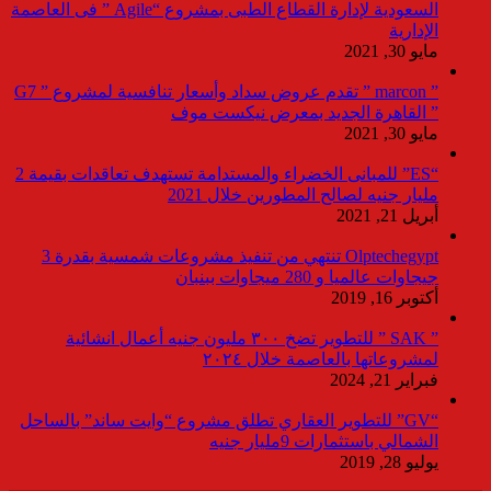
السعودية لإدارة القطاع الطبى بمشروع “Agile ” فى العاصمة
الإدارية
مايو 30, 2021
” marcon ” تقدم عروض سداد وأسعار تنافسية لمشروع ” G7
” القاهرة الجديد بمعرض نيكست موف
مايو 30, 2021
“ES” للمبانى الخضراء والمستدامة تستهدف تعاقدات بقيمة 2
مليار جنيه لصالح المطورين خلال 2021
أبريل 21, 2021
Olptechegypt تنتهي من تنفيذ مشروعات شمسية بقدرة 3
جيجاوات عالميا و 280 ميجاوات ببنبان
أكتوبر 16, 2019
” SAK ” للتطوير تضخ ٣٠٠ مليون جنيه أعمال انشائية
لمشروعاتها بالعاصمة خلال ٢٠٢٤
فبراير 21, 2024
“GV” للتطوير العقاري تطلق مشروع “وايت ساند” بالساحل
الشمالي باستثمارات 9مليار جنيه
يوليو 28, 2019