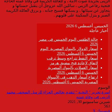
الزينى بجريدة صوت الأمة ، و للعائلة الكريمة في وفاة عمته الحاجة
فتحية رفاعي الزيني ، سائلين الله عزوجل أن يتقبل حسناتها و
يتجاوز عن سيئاتها ، و يسكنها فسيح جناته ، و يرزق العائلة الكريمة
الصبر و ينزل السكينة على قلوبهم .
الوسوم
اسرة تحرير " النخبة " تتقدم بخالص العزاء للزميل الصحفى محمد
الزينى فى وفاة عمته
شيرين سامى
يونيو 30, 2021
563
ڤايبر
طباعة
تيلقرام
واتساب
مشاركة
فيسبوك
‫X