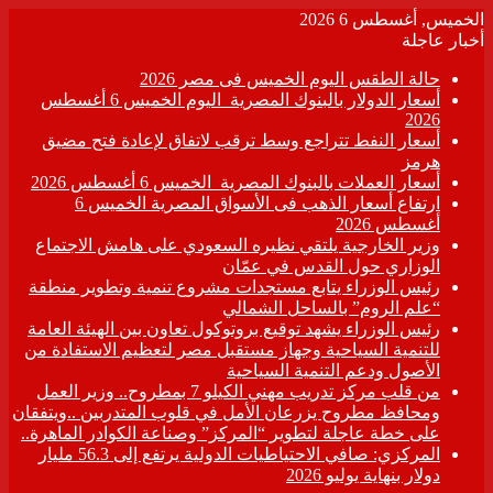
الخميس, أغسطس 6 2026
أخبار عاجلة
حالة الطقس اليوم الخميس فى مصر 2026
أسعار الدولار بالبنوك المصرية اليوم الخميس 6 أغسطس
2026
أسعار النفط تتراجع وسط ترقب لاتفاق لإعادة فتح مضيق
هرمز
أسعار العملات بالبنوك المصرية الخميس 6 أغسطس 2026
ارتفاع أسعار الذهب فى الأسواق المصرية الخميس 6
أغسطس 2026
وزير الخارجية يلتقي نظيره السعودي على هامش الاجتماع
الوزاري حول القدس في عمّان
رئيس الوزراء يتابع مستجدات مشروع تنمية وتطوير منطقة
“علم الروم” بالساحل الشمالي
رئيس الوزراء يشهد توقيع بروتوكول تعاون بين الهيئة العامة
للتنمية السياحية وجهاز مستقبل مصر لتعظيم الاستفادة من
الأصول ودعم التنمية السياحية
من قلب مركز تدريب مهني الكيلو 7 بمطروح.. وزير العمل
ومحافظ مطروح يزرعان الأمل في قلوب المتدربين ..ويتفقان
على خطة عاجلة لتطوير “المركز” وصناعة الكوادر الماهرة..
المركزي: صافي الاحتياطيات الدولية يرتفع إلى 56.3 مليار
دولار بنهاية يوليو 2026