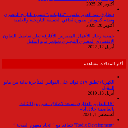
أكتوبر 20, 2025
د.طارق عبد العزيز يكتب : “نتفليكس” تسىء للتاريخ المصرى
وتقدم كيلوباترا بصورة تُجافي الحقيقة التاريخية والعلمية
أكتوبر 20, 2025
جمعية رجال الأعمال المصريين الأفارقة تعلن تفاصيل التعاون
الاقتصادي المصري النيجيري بمؤتمر مايو المقبل
أبريل 12, 2022
أكثر المقالات مشاهدة
الكهرباء تطبق ١٧٪ فوائد على الفواتير المتأخرة بداية من مايو
المقبل
أبريل 13, 2019
UC للتطوير العقارى تستعد لاطلاق مشروعها الثالث
بالعاصمة خلال أيام
أغسطس 1, 2021
“Radix Development” تتعاقد مع ” اتحاد مفهوم الصحة ”