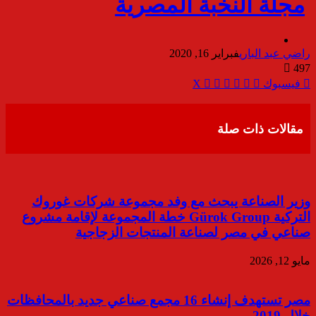
راضي عبد الباري
فبراير 16, 2020
497
ڤايبر
مشاركة
تيلقرام
واتساب
طباعة
فيسبوك
‫X
عبر
البريد
مقالات ذات صلة
وزير الصناعة يبحث مع وفد مجموعة شركات غوروك
التركية Gürok Group خطة المجموعة لإقامة مشروع
صناعي في مصر لصناعة المنتجات الزجاجية
مايو 12, 2026
مصر تستهدف إنشاء 16 مجمع صناعي جديد بالمحافظات
خلال 2019