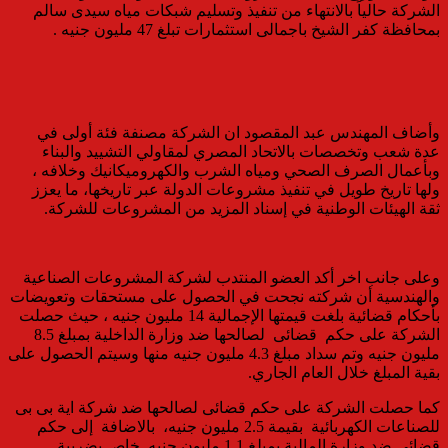
الشركة حالياً بالانتهاء من تنفيذ وتسليم شبكات مياه سيدى سالم
بمحافظة كفر الشيخ باجمالى استثمارات تبلغ 47 مليون جنيه .
وأضاف المهندس عبد المقصود ان الشركة مصنفة فئة أولى في
عدة شعب وتخصصات بالاتحاد المصري لمقاولي التشييد والبناء
وبأعمال الصرف الصحي ومياه الشرب والكهروميكانيك وخلافه ،
ولها تاريخ طويل في تنفيذ مشروعات الدولة عبر تاريخها، ما يعزز
ثقة الهيئات الوطنية في إسناد المزيد من المشروعات للشركة.
وعلى جانب اخر أكد العضو المنتدب لشركة المشروعات الصناعية
والهندسية أن شركته نجحت في الحصول على مستحقات وتعويضات
بأحكام قضائية بلغت قيمتها الإجمالية 14 مليون جنيه ، حيث حصلت
الشركة على حكم قضائى لصالحها ضد وزارة الداخلية بمبلغ 8.5
مليون جنيه وتم سداد مبلغ 4.3 مليون جنيه منها وسيتم الحصول على
بقية المبلغ خلال العام الجاري.
كما حصلت الشركة على حكم قضائى لصالحها ضد شركة اية بى بى
للصناعات الكهربائية بقيمة 2.5 مليون جنيه، بالاضافة إلى حكم
قضائى ضد وزارة المالية بمبلغ 1.1 مليون جنيه خاص بضريبة