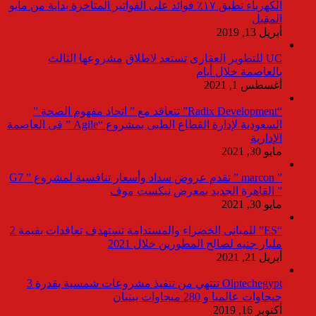
الكهرباء تطبق ١٧٪ فوائد على الفواتير المتأخرة بداية من مايو
المقبل
أبريل 13, 2019
UC للتطوير العقارى تستعد لاطلاق مشروعها الثالث
بالعاصمة خلال أيام
أغسطس 1, 2021
“Radix Development” تتعاقد مع ” اتحاد مفهوم الصحة ”
السعودية لإدارة القطاع الطبى بمشروع “Agile ” فى العاصمة
الإدارية
مايو 30, 2021
” marcon ” تقدم عروض سداد وأسعار تنافسية لمشروع ” G7
” القاهرة الجديد بمعرض نيكست موف
مايو 30, 2021
“ES” للمبانى الخضراء والمستدامة تستهدف تعاقدات بقيمة 2
مليار جنيه لصالح المطورين خلال 2021
أبريل 21, 2021
Olptechegypt تنتهي من تنفيذ مشروعات شمسية بقدرة 3
جيجاوات عالميا و 280 ميجاوات ببنبان
أكتوبر 16, 2019