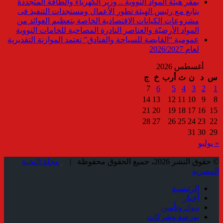
بمقر هيئة المواد النووية .. وزير الكهرباء والطاقة المتجددة
يتابع مع رئيس الهيئة تطور الأعمال ومستجدات التنفيذ فى
مشروعات الكيانات الاقتصادية الخاصة بتعظيم العوائد من
المواد الأرضيّة والعناصر النادرة المصاحبة للخامات النووية
عمومية “القابضة للسياحة والفنادق” تعتمد الموازنة التقديرية
لعام 2026/2027
أغسطس 2026
س
د
ن
ث
أرب
خ
ج
7
6
5
4
3
2
1
14
13
12
11
10
9
8
21
20
19
18
17
16
15
28
27
26
25
24
23
22
31
30
29
« يوليو
© حقوق النشر 2026، جميع الحقوق محفوظة |
مجلة النخبة
المصرية
الرئيسية
أخبار
بنوك وتأمين
بورصة وشركات