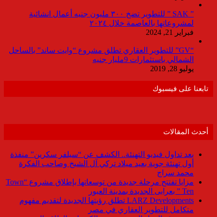
” SAK ” للتطوير تضخ ٣٠٠ مليون جنيه أعمال انشائية
لمشروعاتها بالعاصمة خلال ٢٠٢٤
فبراير 21, 2024
“GV” للتطوير العقاري تطلق مشروع “وايت ساند” بالساحل
الشمالي باستثمارات 9مليار جنيه
يوليو 28, 2019
تابعنا على فيسبوك
أحدث المقالات
بعد تداول فيديو التهنئة.. الكشف عن “سيلفر سكرين” منفذة
أول تهنئة جوية بعيد ميلاد تركي آل الشيخ وصاحب الفكرة
محمد سراج
مزايا تفتتح مرحلة جديدة من توسعاتها بإطلاق مشروع “Town
Ten ” بعرابى الجديدة بمدينة العبور
LARZ Developments تطلق رؤيتها الجديدة لتقديم مفهوم
متكامل للتطوير العقاري في مصر