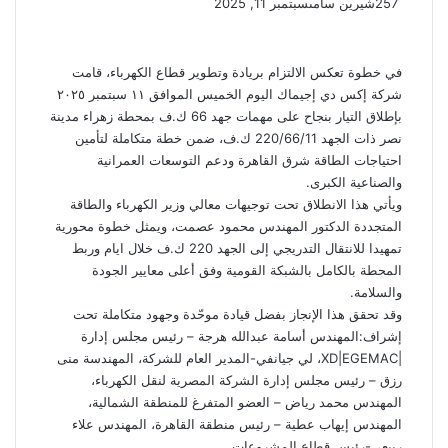
257
شيرين سامى
سبتمبر 11, 2025
في خطوة تعكس الالتزام بريادة وتطوير قطاع الكهرباء، قامت
شركة إكس دي إجيماك اليوم الخميس الموافق ١١ سبتمبر ٢٠٢٥
بإطلاق التيار بنجاح على مهمات جهد 66 ك.ف بمحطة زهراء مدينة
نصر ذات الجهد 220/66/11 ك.ف، ضمن خطة متكاملة لتأمين
احتياجات الطاقة شرق القاهرة ودعم التوسعات العمرانية
والصناعية الكبرى.
ويأتي هذا الانطلاق تحت توجيهات معالي وزير الكهرباء والطاقة
المتجددة الدكتور المهندس محمود عصمت، ويمثل خطوة محورية
تمهيدا للانتقال التدريجي إلى الجهد 220 ك.ف خلال ايام وربط
المحطة بالكامل بالشبكة القومية وفق أعلى معايير الجودة
والسلامة.
وقد تحقق هذا الإنجاز بفضل قيادة موحّدة وجهود متكاملة تحت
إشراف:المهندس أسامة عبدالله هرجة – رئيس مجلس إدارة
|XD|EGEMAC، لي جيانفي-المدير العام للشركة، المهندسة منى
رزق – رئيس مجلس إدارة الشركة المصرية لنقل الكهرباء،
المهندس محمد رياض – العضو المتفرغ للمنطقة الشمالية،
المهندس إيهاب عطية – رئيس منطقة القاهرة، المهندس علاء
ربيعي-رئيس قطاع المشروعات.