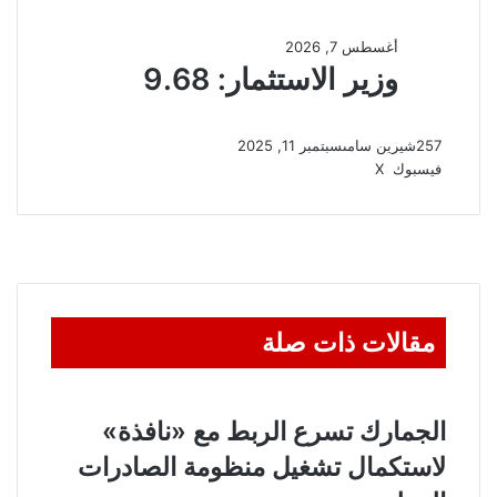
257
شيرين سامى
سبتمبر 11, 2025
ڤايبر
واتساب
تيلقرام
طباعة
مشاركة
فيسبوك
‫X
عبر
البريد
مقالات ذات صلة
الجمارك تسرع الربط مع «نافذة»
لاستكمال تشغيل منظومة الصادرات