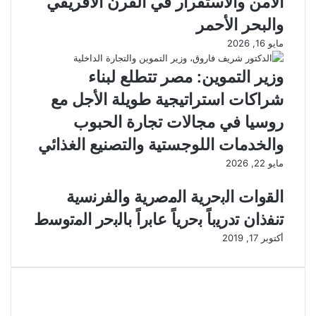
الأمن والاستقرار في القرن الأفريقي
والبحر الأحمر
مايو 16, 2026
وزير التموين: مصر تتطلع لبناء
شراكات استراتيجية طويلة الأجل مع
روسيا في مجالات تجارة الحبوب
والخدمات اللوجستية والتصنيع الغذائي
مايو 22, 2026
اﻟﻘوات اﻟﺑﺣرﯾﺔ اﻟﻣﺻرﯾﺔ واﻟﻔرﻧﺳﯾﺔ
ﺗﻧﻔذان ﺗدرﯾباً ﺑﺣرياً ﻋﺎﺑراً ﺑﺎﻟﺑﺣر اﻟﻣﺗوﺳط
أكتوبر 17, 2019