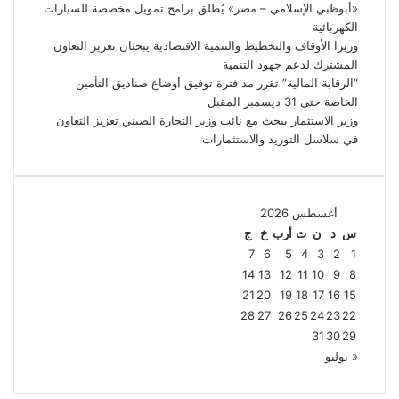
«أبوظبي الإسلامي – مصر» يُطلق برامج تمويل مخصصة للسيارات
الكهربائية
وزيرا الأوقاف والتخطيط والتنمية الاقتصادية يبحثان تعزيز التعاون
المشترك لدعم جهود التنمية
“الرقابة المالية” تقرر مد فترة توفيق أوضاع صناديق التأمين
الخاصة حتى 31 ديسمبر المقبل
وزير الاستثمار يبحث مع نائب وزير التجارة الصيني تعزيز التعاون
في سلاسل التوريد والاستثمارات
أغسطس 2026
س
د
ن
ث
أرب
خ
ج
7
6
5
4
3
2
1
14
13
12
11
10
9
8
21
20
19
18
17
16
15
28
27
26
25
24
23
22
31
30
29
« يوليو