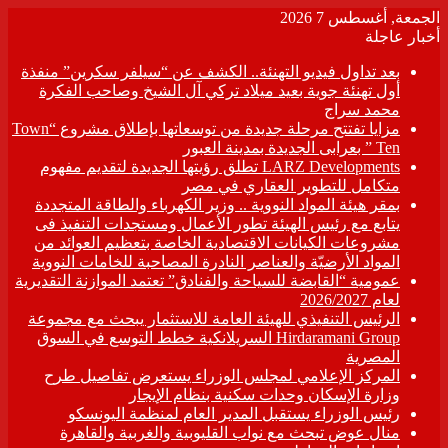
الجمعة, أغسطس 7 2026
أخبار عاجلة
بعد تداول فيديو التهنئة.. الكشف عن “سيلفر سكرين” منفذة
أول تهنئة جوية بعيد ميلاد تركي آل الشيخ وصاحب الفكرة
محمد سراج
مزايا تفتتح مرحلة جديدة من توسعاتها بإطلاق مشروع “Town
Ten ” بعرابى الجديدة بمدينة العبور
LARZ Developments تطلق رؤيتها الجديدة لتقديم مفهوم
متكامل للتطوير العقاري في مصر
بمقر هيئة المواد النووية .. وزير الكهرباء والطاقة المتجددة
يتابع مع رئيس الهيئة تطور الأعمال ومستجدات التنفيذ فى
مشروعات الكيانات الاقتصادية الخاصة بتعظيم العوائد من
المواد الأرضيّة والعناصر النادرة المصاحبة للخامات النووية
عمومية “القابضة للسياحة والفنادق” تعتمد الموازنة التقديرية
لعام 2026/2027
الرئيس التنفيذي للهيئة العامة للاستثمار يبحث مع مجموعة
Hirdaramani Group السريلانكية خطط التوسع في السوق
المصرية
المركز الإعلامي لمجلس الوزراء يستعرض تفاصيل طرح
وزارة الإسكان وحدات سكنية بنظام الإيجار
رئيس الوزراء يستقبل المدير العام لمنظمة اليونسكو
منال عوض تبحث مع نواب القليوبية والغربية والقاهرة