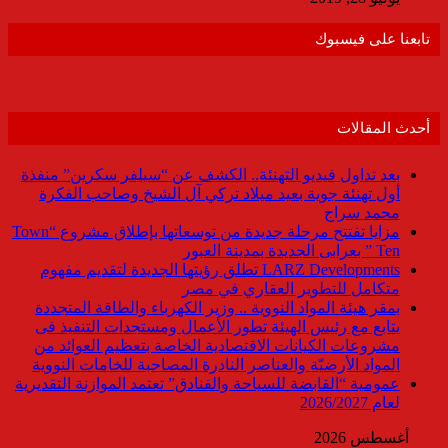
تابعنا على فيسبوك
أحدث المقالات
بعد تداول فيديو التهنئة.. الكشف عن “سيلفر سكرين” منفذة
أول تهنئة جوية بعيد ميلاد تركي آل الشيخ وصاحب الفكرة
محمد سراج
مزايا تفتتح مرحلة جديدة من توسعاتها بإطلاق مشروع “Town
Ten ” بعرابى الجديدة بمدينة العبور
LARZ Developments تطلق رؤيتها الجديدة لتقديم مفهوم
متكامل للتطوير العقاري في مصر
بمقر هيئة المواد النووية .. وزير الكهرباء والطاقة المتجددة
يتابع مع رئيس الهيئة تطور الأعمال ومستجدات التنفيذ فى
مشروعات الكيانات الاقتصادية الخاصة بتعظيم العوائد من
المواد الأرضيّة والعناصر النادرة المصاحبة للخامات النووية
عمومية “القابضة للسياحة والفنادق” تعتمد الموازنة التقديرية
لعام 2026/2027
أغسطس 2026