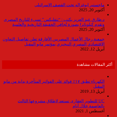
ماجستير ابوغزاله تحت القصف الإسرائيلى
أكتوبر 20, 2025
د.طارق عبد العزيز يكتب : “نتفليكس” تسىء للتاريخ المصرى
وتقدم كيلوباترا بصورة تُجافي الحقيقة التاريخية والعلمية
أكتوبر 20, 2025
جمعية رجال الأعمال المصريين الأفارقة تعلن تفاصيل التعاون
الاقتصادي المصري النيجيري بمؤتمر مايو المقبل
أبريل 12, 2022
أكثر المقالات مشاهدة
الكهرباء تطبق ١٧٪ فوائد على الفواتير المتأخرة بداية من مايو
المقبل
أبريل 13, 2019
UC للتطوير العقارى تستعد لاطلاق مشروعها الثالث
بالعاصمة خلال أيام
أغسطس 1, 2021