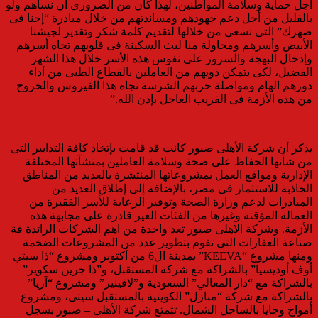
أجل حماية وسلامة المواطنين، لهذا كان من الضروري أن نساهم ولو
بالقليل من أجل دعم جهودهم ومساندتهم من خلال مبادرة “إحنا فى
ضهرك” التى نسعى من خلالها لتقديم كلمة شكر وتقدير لجيشنا
الأبيض وأسرهم ومحاولة منا لبث السكينة فى قلوبهم تجاه أسرهم
وإدخال البهجة والسرور على نفوس هذه الأسر خلال هذا الشهر
الفضيل، لكى يتمكن ذويهم من العاملين بالقطاع الطبى من أداء
دورهم الهام ومواصلة حربهم الشرسة تجاه هذا الفيروس والخروج
من هذه الأزمة فى القريب العاجل بإذن الله.”
يذكر أن شركة الأهلى صبور كانت قد قامت
بإتخاذ كافة التدابير التى
من شأنها الحفاظ على صحة وسلامة العاملين بمنشآتها المختلفة
الإدارية ومواقع العمل بمشروعاتها المنتشرة بالعديد من المناطق
الجاذبة للاستثمار فى مصر، بالإضافة إلى إطلاق العديد من
المبادرات لدعم وزارة الصحة وتوفير الرعاية للأسر الفقيرة من
العمالة المؤقتة وغيرها من الفئات الغير قادرة على مجابهة هذه
الأزمة. وشركة الاهلى صبور تعد واحدة من اهم الشركات الرائدة فة
صناعة العقارات التى تقوم بتطوير عدد من المشروعات الضخمة
ومنها مشروع “
KEEVA
” بمدينة ال6 من أكتوبر ومشروع “ذا سيتي
أوف أوديسيا” بالشراكة مع شركة المستقبل، و”ذا جرين سكوير”
بالشراكة مع “دار المعالي” السعودية و”لافينير” ومشروع “آريا”
بالشراكة مع شركة “منازل” الكويتية بالمستقبل سيتى، ومشروع
أمواج وجايا بالساحل الشمال.
تتمتع شركة الأهلى – صبور بسجل