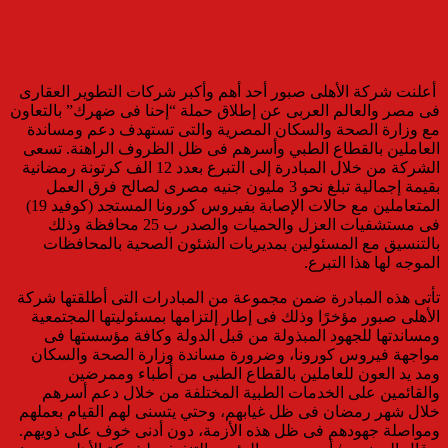
أعلنت شركة الأهلى صبور
أحد أهم وأكبر شركات التطوير العقارى
فى مصر والعالم العربى عن إطلاق حمل
ة “إحنا فى ضهرك”
بالتعاون
مع وزارة الصحة والسكان المصرية والتى تستهدف دعم ومساندة
العاملين بالقطاع الطبي وأسرهم فى ظل الظروف الراهنة. تسعى
الشركة من خلال المبادرة إلى التبرع
بعدد 12 الف كرتونة رمضانية
بقيمة إجمالية تبلغ نحو 3 مليون جنيه مصرى
لصالح فرق العمل
المتعاملين مع حالات الإصابة بفيروس كورونا المستجد (كوفيد 19)
فى مستشفيات العزل والحميات والصدر
ب 25 محافظة وذلك
بالتنسيق مع المسئولين بمديريات الشئون الصحية بالمحافظات
الموجه لها هذا التبرع
.
تأتى هذه المبادرة ضمن مجموعة من المبادرات التى أطلقتها شركة
الأهلى صبور مؤخرًا وذلك فى إطار إلتزامها بمسئوليتها المجتمعية
ومساندتها للجهود المبذولة من قبل الدولة وكافة مؤسستها فى
مواجهة فيروس كورونا، وضرورة مساندة وزارة الصحة والسكان
ومد يد العون للعاملين بالقطاع الطبى من أطباء وممرضين
والقائمين على الخدمات الطبية المختلفة من خلال دعم أسرهم
خلال شهر رمضان فى ظل غيابهم، وحتي يتسنى لهم القيام بعملهم
ومواصلة جهودهم فى ظل هذه الأزمة، دون أدنى خوف على ذويهم.