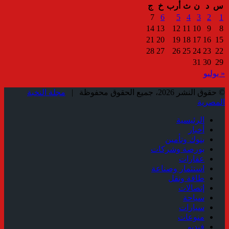
س
د
ن
ث
أرب
خ
ج
7
6
5
4
3
2
1
14
13
12
11
10
9
8
21
20
19
18
17
16
15
28
27
26
25
24
23
22
31
30
29
« يوليو
© حقوق النشر 2026، جميع الحقوق محفوظة |
مجلة النخبة
المصرية
الرئيسية
أخبار
بنوك وتأمين
بورصة وشركات
عقارات
استثمار وصناعة
طاقة ونقل
إتصالات
سياحة
سيارات
منوعات
فيديو