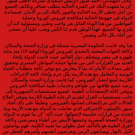
وقال المهندس/ أحمد صبور الرئيس التنفيذى لشركة الأهلى صبور:
“إن ما تشهده البلاد فى الفترة الحالية يتطلب تضافر وتكاتف الجميع
من أجل تخطى الأزمة الحالية والعبور بالبلاد إلى بر الأمان. فمساندة
الدولة فى جهودها الحالية لمكافحة فيروس كورونا وحماية
المواطنين من هذا الوباء القاتل هى واجب وطنى ومسئولية لابد أن
يلتزم بها الجميع، فهذا الوطن قدم لنا الكثير ويجب علينا أن نضحى
من أجله بكل غالى ونفيس”.
هذا وقد قامت الحكومة المصرية متمثلة فى وزارة الصحة والسكان
وكافة الجهات المعنية بالتصدى لفيروس كورونا (كوفيد 19) منذ بداية
ظهوره فى مصر ومختلف دول العالم، حيث قامت
الدولة بإتخاذ
العديد من القرارات التى من شأنها حماية المواطن المصرى وتحقيق
أعلى معدلات الأمان له بما لا يتعارض مع توفير كافة متطلبات الحياة
اليومية و التعامل مع هذه الازمة بكل حزم وإتخاذ كافة الإجراءات
اللازمة لمنع انتشار الفيروس، كما قامت وزارة الصحة والسكان
برصد جميع طاقتها من طواقم وخدمات طبية لمكافحة الفيروس
وتوفير كافة الإستعدادات الطبية لجميع مستشفيات الجمهورية إلى
جانب مستشفيات العزل لتقديم الرعاية الطبية اللازمة وتوفير العلاج
للحالات التى تم إكتشاف إصابتها بالفيروس، وتعليقًا على ذلك أشاد
صبور بالإسلوب الإحترافى الذي تعاملت به الدولة مع هذه الأزمة وما
إتخذته من قرارات حاسمة لإحتوائها، حيث أكد: “إن ما تقوم به الدولة
ووزارة الصحة المصرية وجيشها الأبيض من أطباء وممرضين وكافة
الفرق الطبية هو بالتأكيد عمل بطولى بما تعنيه الكلمة، فهم يواصلون
الليل بالنهار ويسابقون الزمن ويعرضون أنفسهم وأسرهم للخطر من