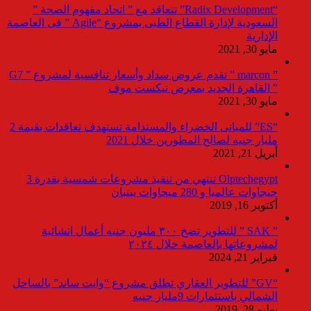
“Radix Development” تتعاقد مع ” اتحاد مفهوم الصحة ”
السعودية لإدارة القطاع الطبى بمشروع “Agile ” فى العاصمة
الإدارية
مايو 30, 2021
” marcon ” تقدم عروض سداد وأسعار تنافسية لمشروع ” G7
” القاهرة الجديد بمعرض نيكست موف
مايو 30, 2021
“ES” للمبانى الخضراء والمستدامة تستهدف تعاقدات بقيمة 2
مليار جنيه لصالح المطورين خلال 2021
أبريل 21, 2021
Olptechegypt تنتهي من تنفيذ مشروعات شمسية بقدرة 3
جيجاوات عالميا و 280 ميجاوات ببنبان
أكتوبر 16, 2019
” SAK ” للتطوير تضخ ٣٠٠ مليون جنيه أعمال انشائية
لمشروعاتها بالعاصمة خلال ٢٠٢٤
فبراير 21, 2024
“GV” للتطوير العقاري تطلق مشروع “وايت ساند” بالساحل
الشمالي باستثمارات 9مليار جنيه
يوليو 28, 2019