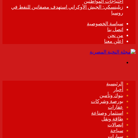
احتياجات المواطنين
زيلينسكي: الجيش الأوكراني استهدف مصفاتين للنفط في
روسيا
سياسة الخصوصية
اتصل بنا
من نحن
اعلن معنا
القائمة
الرئيسية
أخبار
بنوك وتأمين
بورصة وشركات
عقارات
استثمار وصناعة
طاقة ونقل
إتصالات
سياحة
سيارات