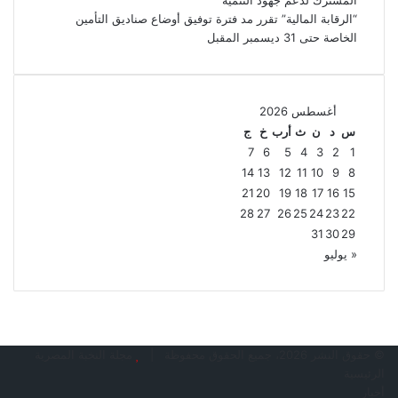
“الرقابة المالية” تقرر مد فترة توفيق أوضاع صناديق التأمين
الخاصة حتى 31 ديسمبر المقبل
أغسطس 2026
س
د
ن
ث
أرب
خ
ج
7
6
5
4
3
2
1
14
13
12
11
10
9
8
21
20
19
18
17
16
15
28
27
26
25
24
23
22
31
30
29
« يوليو
© حقوق النشر 2026، جميع الحقوق محفوظة |
مجلة النخبة المصرية
الرئيسية
أخبار