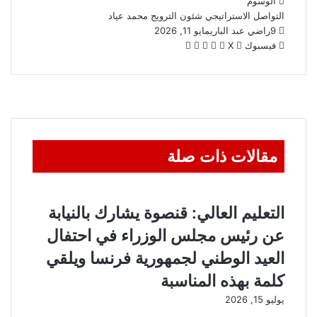
الوسوم
التواصل الاستراتيجي
شئون الترويج
محمد عياد
9
راضي عبد الباري
مايو 11, 2026
واتساب
ڤايبر
تيلقرام
طباعة
مشاركة
فيسبوك
‫X
عبر
البريد
مقالات ذات صلة
التعليم العالي: قنصوة يشارك بالنيابة
عن رئيس مجلس الوزراء في احتفال
العيد الوطني لجمهورية فرنسا ويلقي
كلمة بهذه المناسبة
يوليو 15, 2026