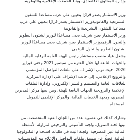
وإدارة المحتوى الاقتصادي، وبناء الحملات الإعلامية والتوعوية.
وزير الاستثمار يصدر قرارًا بتعيين علي عزب مساعدا للشئون
التشريعية والقانونيةوزير الاستثمار يصدر قرارًا بتعيين علي عزب
مساعدا للشئون التشريعية والقانونية
وزير الاستثمار يعين شريف يحيى مساعدًا للوزير لشئون التطوير
والتحول الرقميوزير الاستثمار يعين شريف يحيى مساعدًا للوزير
لشئون التطوير والتحول الرقمي
وشغل عياد منصب مستشار رئيس الهيئة العامة للرقابة المالية
والجهات التابعة لها خلال الفترة من سبتمبر 2021 وحتى فبراير
2026، حيث تولى الإشراف على ملفات التواصل المؤسسي
والترويج الإعلامي، إلى جانب الإشراف على الإدارة المركزية
للعلاقات العامة والتصميم والنشر الإلكتروني، وإدارة الملفات
الإعلامية والترويجية للجهات التابعة للهيئة، ومن بينها مركز المديرين
المصري، ومعهد الخدمات المالية، والمركز الإقليمي للتمويل
المستدام.
وشارك كذلك في عضوية عدد من اللجان الفنية المتخصصة، من
بينها لجنة التمويل، ولجنة التأسيس والترخيص لمزاولة الأنشطة
المالية غير المصرفية، ولجنة البت في طلبات استخدام التكنولوجيا
المالية، فضلًا عن تنسيق ملفات التواصل والإعلام مع المؤسسات