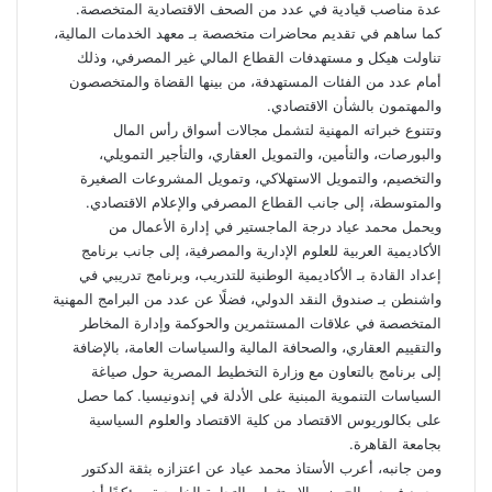
عدة مناصب قيادية في عدد من الصحف الاقتصادية المتخصصة.
كما ساهم في تقديم محاضرات متخصصة بـ معهد الخدمات المالية،
تناولت هيكل و مستهدفات القطاع المالي غير المصرفي، وذلك
أمام عدد من الفئات المستهدفة، من بينها القضاة والمتخصصون
والمهتمون بالشأن الاقتصادي.
وتتنوع خبراته المهنية لتشمل مجالات أسواق رأس المال
والبورصات، والتأمين، والتمويل العقاري، والتأجير التمويلي،
والتخصيم، والتمويل الاستهلاكي، وتمويل المشروعات الصغيرة
والمتوسطة، إلى جانب القطاع المصرفي والإعلام الاقتصادي.
ويحمل محمد عياد درجة الماجستير في إدارة الأعمال من
الأكاديمية العربية للعلوم الإدارية والمصرفية، إلى جانب برنامج
إعداد القادة بـ الأكاديمية الوطنية للتدريب، وبرنامج تدريبي في
واشنطن بـ صندوق النقد الدولي، فضلًا عن عدد من البرامج المهنية
المتخصصة في علاقات المستثمرين والحوكمة وإدارة المخاطر
والتقييم العقاري، والصحافة المالية والسياسات العامة، بالإضافة
إلى برنامج بالتعاون مع وزارة التخطيط المصرية حول صياغة
السياسات التنموية المبنية على الأدلة في إندونيسيا. كما حصل
على بكالوريوس الاقتصاد من كلية الاقتصاد والعلوم السياسية
بجامعة القاهرة.
ومن جانبه، أعرب الأستاذ محمد عياد عن اعتزازه بثقة الدكتور
محمد فريد صالح وزير الاستثمار والتجارة الخارجية، مؤكدًا أن