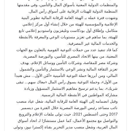
والمنظمات الدولية المعنية بأسواق المال والتأمين، وفي مقدمتها
المنظمة الدولية للهيئات الرقابية على أسواق رأس المال.
وشهدت فترة عمله بـ الهيئة العامة للرقابة المالية تطوير البنية
الإعلامية والمؤسسية للهيئة من خلال إنشاء أول مركز إعلامي
متكامل، وإطلاق أول بودكاست وتليفزيون واستوديو إعلامي تابع
للهيئة، بما ساهم في تعزيز مستويات الوعي والمعرفة بالأنشطة
والخدمات المالية غير المصرفية.
كما قاد تنفيذ عدد من حملات التوعية القومية بالتعاون مع الجهات
المعنية، من بينها الاتحاد المصري للتأمين، والبورصة المصرية،
وشركة مصر للمقاصة، وشركات التأمين ووسائل الإعلام، بهدف
تعزيز الثقافة المالية ونشر الوعي بالاستثمار والتأمين والشمول
المالي، ومن أبرزها حملة التوعية التأمينية «أمّن الأول… مش هتبدأ
من الأول»، وحملة التوعية بسوق رأس المال «معاك سهم… تبقى
شريك»، بما يدعم ترسيخ مفاهيم الاستثمار المسؤول وزيادة
مشاركة المواطنين في الأنشطة المالية الرسمية.
وقبل انضمامه إلى الهيئة العامة للرقابة المالية، شغل عياد منصب
نائب مساعد رئيس البورصة المصرية خلال الفترة من ديسمبر
2017 وحتى أغسطس 2021، حيث تولى ملفات الإعلام والترويج
والتواصل مع مجتمع الأعمال، كما عمل مستشارًا لـ اتحاد أسواق
المال العربية، وشغل منصب مدير التحرير بقناة إكسترا نيوز، وتولى